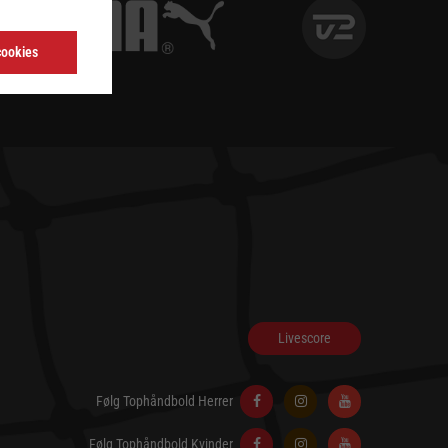
cookies
Livescore
Følg Tophåndbold Herrer
Følg Tophåndbold Kvinder