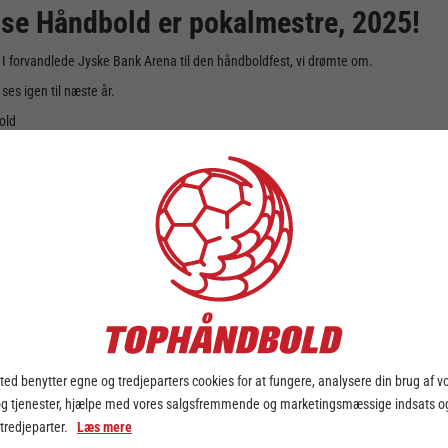
se Håndbold er pokalmestre, 2025!
r. I forvandlede Jyske Bank Arena til den håndboldfest, vi drømte om.
 ses igen til næste år.
old
ed benytter egne og tredjeparters cookies for at fungere, analysere din brug af v
og tjenester, hjælpe med vores salgsfremmende og marketingsmæssige indsats og
 tredjeparter.
Læs mere