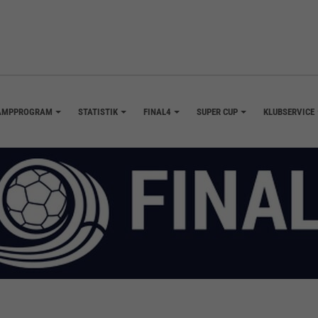
AMPPROGRAM
STATISTIK
FINAL4
SUPER CUP
KLUBSERVICE
+
+
+
+