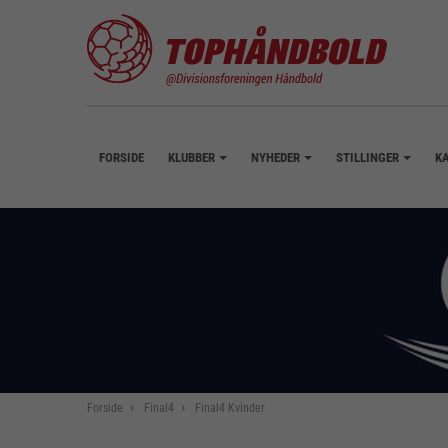
FORSIDE
KLUBBER
NYHEDER
STILLINGER
K
+
+
+
Forside
Final4
Final4 Kvinder