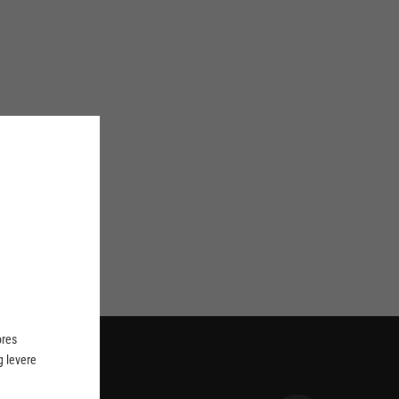
ores
 levere