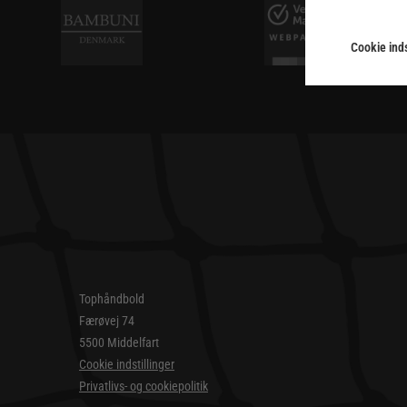
Cookie inds
Tophåndbold
Færøvej 74
5500 Middelfart
Cookie indstillinger
Privatlivs- og cookiepolitik