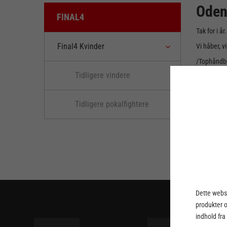
Oden
FINAL4
Tak for i å
Final4 Kvinder
Vi håber, vi
/Tophåndb
Tidligere vindere
Tidligere pokalfightere
Dette webst
produkter 
indhold fra