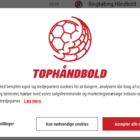
Ringkøbing Håndbold
30-29
bold
HØJ Elite Kvinder
32-33
Ringkøbing Håndbold
32-34
bold
Skanderborg Håndbold
28-30
old
Ringkøbing Håndbold
32-30
bold
Ikast Håndbold
29-43
ed benytter egne og tredjeparters cookies for at fungere, analysere din brug af v
og tjenester, hjælpe med vores salgsfremmende og marketingsmæssige indsats og
bold
Team Esbjerg
31-37
 tredjeparter.
Læs mere
dehåndbold
Ringkøbing Håndbold
29-29
tillinger
Kun nødvendige cookies
Accepter alle 
bold
Bjerringbro FH
37-29