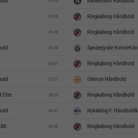
bold
København Håndbold
31-35
Ringkøbing Håndbold
34-28
Ringkøbing Håndbold
41-26
bold
Sønderjyske Kvindehån
28-28
Ringkøbing Håndbold
34-27
bold
Odense Håndbold
27-37
Elite
Ringkøbing Håndbold
29-23
bold
Nykøbing F. Håndboldk
24-41
FUM
Ringkøbing Håndbold
29-28