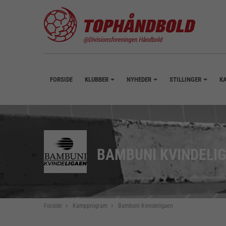
FORSIDE
KLUBBER
NYHEDER
STILLINGER
K
+
+
+
BAMBUNI KVINDELI
Forside
Kampprogram
Bambuni Kvindeligaen