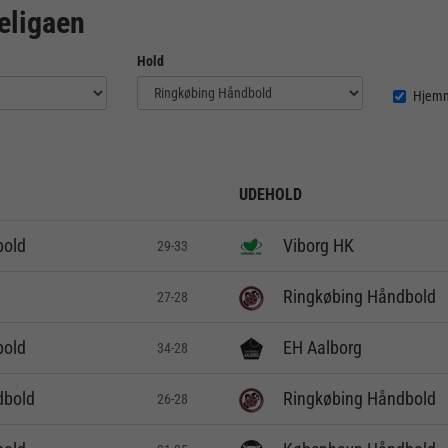
eligaen
Hold
Hjem
UDEHOLD
bold
Viborg HK
29-33
Ringkøbing Håndbold
27-28
bold
EH Aalborg
34-28
dbold
Ringkøbing Håndbold
26-28