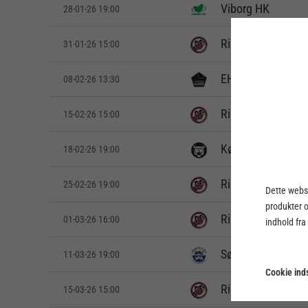
Viborg HK
28-01-26 19:00
Ringkøbing Hånd
31-01-26 15:00
EH Aalborg
08-02-26 13:30
Ringkøbing Hånd
15-02-26 15:00
København Håndb
18-02-26 19:00
Ringkøbing Hånd
25-02-26 19:00
Dette webst
produkter 
Ringkøbing Hånd
01-03-26 16:00
indhold fra
Sønderjyske Kvin
11-03-26 19:00
Cookie inds
Ringkøbing Hånd
15-03-26 15:00