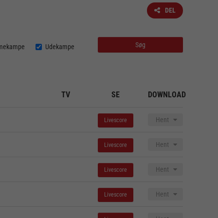
DEL
mekampe
Udekampe
TV
SE
DOWNLOAD
Hent
Livescore
Hent
Livescore
Hent
Livescore
Hent
Livescore