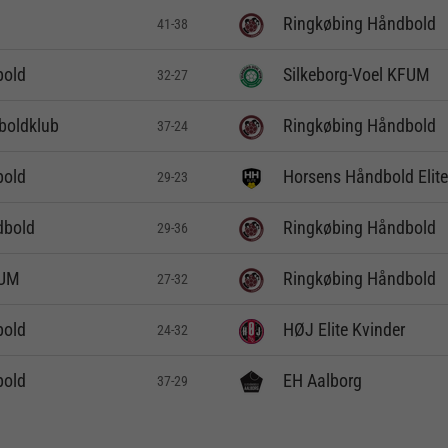
Ringkøbing Håndbold
41-38
bold
Silkeborg-Voel KFUM
32-27
boldklub
Ringkøbing Håndbold
37-24
bold
Horsens Håndbold Elite
29-23
dbold
Ringkøbing Håndbold
29-36
FUM
Ringkøbing Håndbold
27-32
bold
HØJ Elite Kvinder
24-32
bold
EH Aalborg
37-29