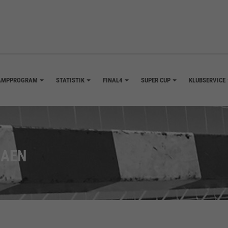
AMPPROGRAM
STATISTIK
FINAL4
SUPER CUP
KLUBSERVICE
+
+
+
+
GAEN