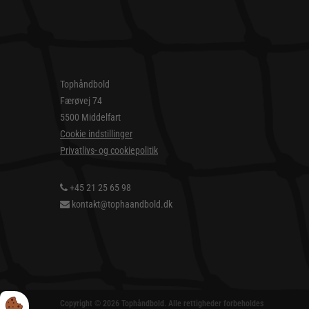
Tophåndbold
Færøvej 74
5500 Middelfart
Cookie indstillinger
Privatlivs- og cookiepolitik
+45 21 25 65 98
kontakt@tophaandbold.dk
Copyright © 2026 Tophåndbold. Alle rettigheder forbeholdes