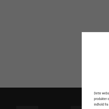
Dette webst
produkter 
indhold fra