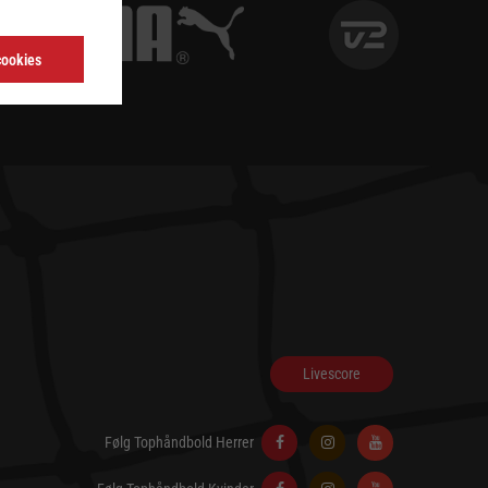
cookies
Livescore
Følg Tophåndbold Herrer