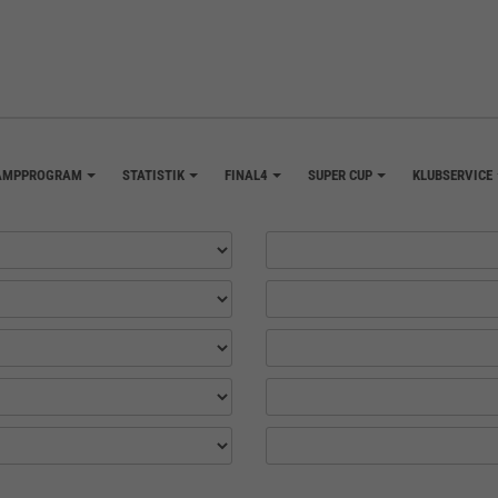
AMPPROGRAM
STATISTIK
FINAL4
SUPER CUP
KLUBSERVICE
+
+
+
+