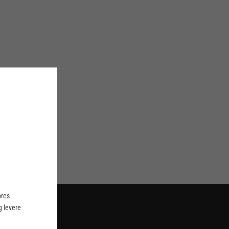
ores
 levere