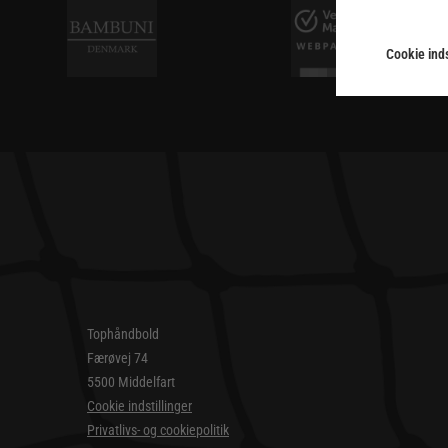
Cookie inds
Tophåndbold
Færøvej 74
5500 Middelfart
Cookie indstillinger
Privatlivs- og cookiepolitik