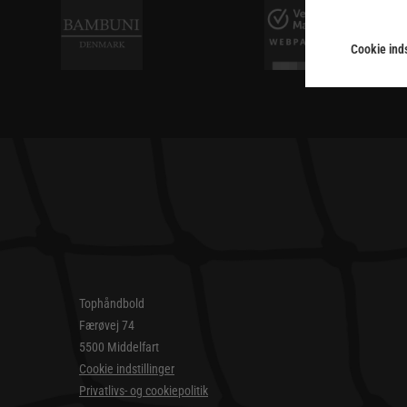
Cookie inds
Tophåndbold
Færøvej 74
5500 Middelfart
Cookie indstillinger
Privatlivs- og cookiepolitik