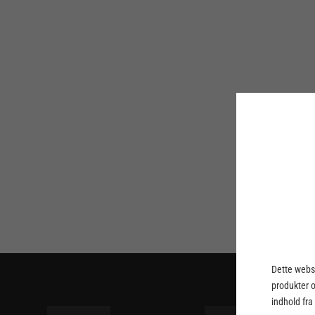
Dette webst
produkter 
indhold fra