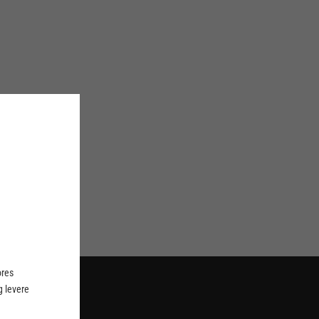
ores
 levere