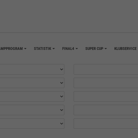
AMPPROGRAM
STATISTIK
FINAL4
SUPER CUP
KLUBSERVICE
+
+
+
+