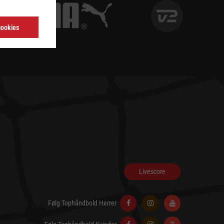
cookies
Livescore
Følg Tophåndbold Herrer