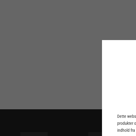
Dette webst
produkter 
indhold fra