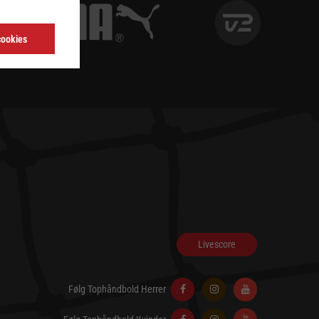
cookies
Livescore
Følg Tophåndbold Herrer