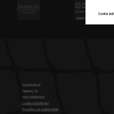
Cookie inds
Tophåndbold
Færøvej 74
5500 Middelfart
Cookie indstillinger
Privatlivs- og cookiepolitik