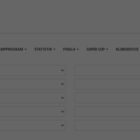
AMPPROGRAM
STATISTIK
FINAL4
SUPER CUP
KLUBSERVICE
+
+
+
+