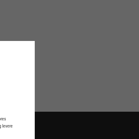
ores
 levere