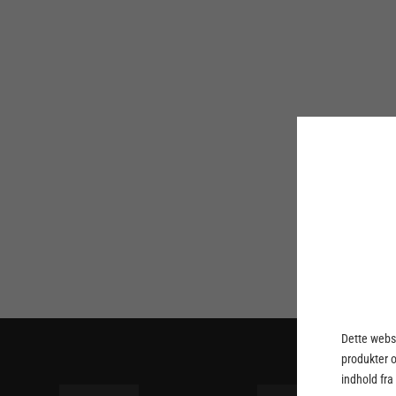
Dette webst
produkter 
indhold fra