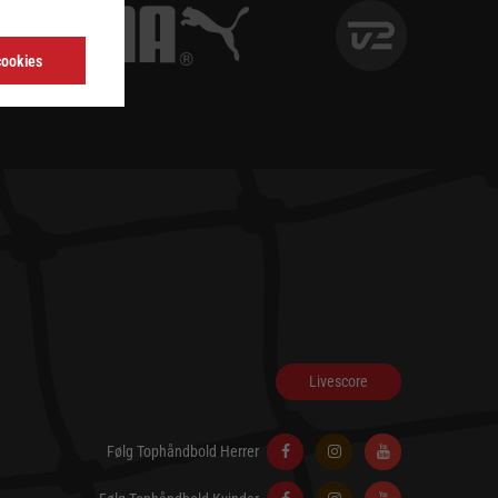
cookies
Livescore
Følg Tophåndbold Herrer