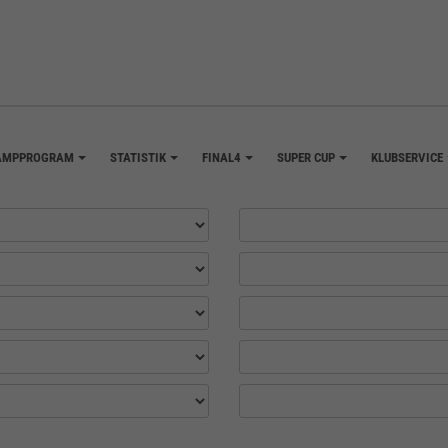
AMPPROGRAM
STATISTIK
FINAL4
SUPER CUP
KLUBSERVICE
+
+
+
+