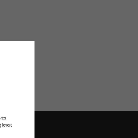
ores
 levere