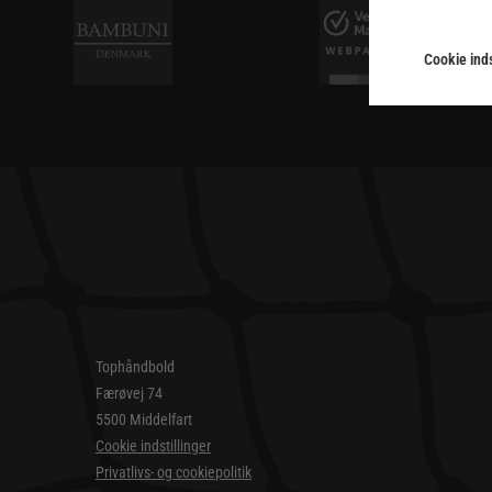
Cookie inds
Tophåndbold
Færøvej 74
5500 Middelfart
Cookie indstillinger
Privatlivs- og cookiepolitik