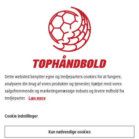
MÅL
72
STRAFFEMÅL
0
MÅL I ALT
72
ASSISTS
Dette websted benytter egne og tredjeparters cookies for at fungere,
14
analysere din brug af vores produkter og tjenester, hjælpe med vores
2 MIN.
salgsfremmende og marketingsmæssige indsats og levere indhold fra
tredjeparter.
Læs mere
24
2 MIN. PR. KAMP
Cookie indstillinger
0.77
RØDT KORT.
Kun nødvendige cookies
2