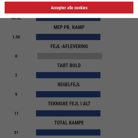
Accepter alle cookies
MEP
46.42
MEP PR. KAMP
1.50
FEJL-AFLEVERING
0
TABT BOLD
2
REGELFEJL
9
TEKNISKE FEJL I ALT
11
TOTAL KAMPE
31