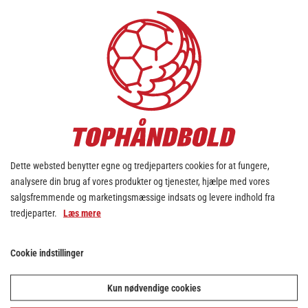
MÅL
86
STRAFFEMÅL
0
MÅL I ALT
86
ASSISTS
Dette websted benytter egne og tredjeparters cookies for at fungere,
0
analysere din brug af vores produkter og tjenester, hjælpe med vores
2 MIN.
salgsfremmende og marketingsmæssige indsats og levere indhold fra
8
tredjeparter.
Læs mere
2 MIN. PR. KAMP
Cookie indstillinger
0.36
RØDT KORT.
Kun nødvendige cookies
0