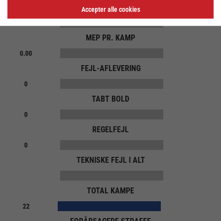
MEP
Accepter alle cookies
MEP PR. KAMP
0.00
FEJL-AFLEVERING
0
TABT BOLD
0
REGELFEJL
0
TEKNISKE FEJL I ALT
TOTAL KAMPE
22