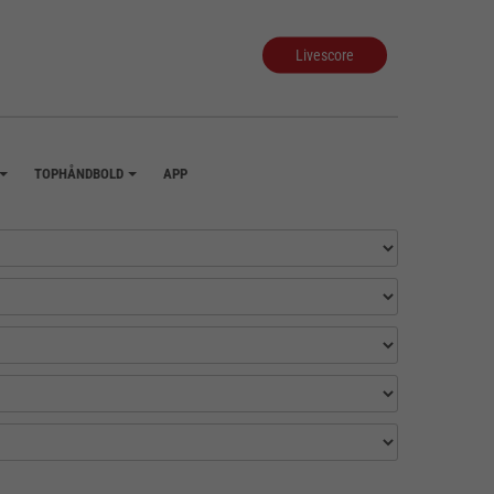
Livescore
TOPHÅNDBOLD
APP
+
+