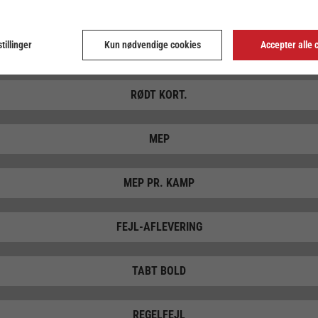
2 MIN.
tillinger
Kun nødvendige cookies
Accepter alle 
2 MIN. PR. KAMP
RØDT KORT.
MEP
MEP PR. KAMP
FEJL-AFLEVERING
TABT BOLD
REGELFEJL