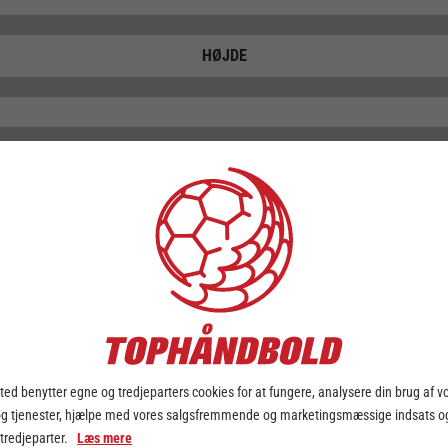
HØJDE
SÆSON STATISTIK
MÅL
STRAFFEMÅL
MÅL I ALT
ed benytter egne og tredjeparters cookies for at fungere, analysere din brug af v
ASSISTS
og tjenester, hjælpe med vores salgsfremmende og marketingsmæssige indsats og
 tredjeparter.
Læs mere