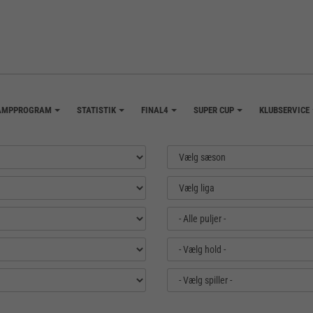
AMPPROGRAM
STATISTIK
FINAL4
SUPER CUP
KLUBSERVICE
+
+
+
+