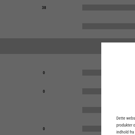
38
0
0
Dette webst
produkter 
0
indhold fra