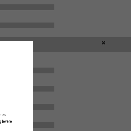
ores
 levere