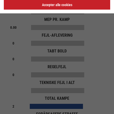
MEP
Accepter alle cookies
MEP PR. KAMP
0.00
FEJL-AFLEVERING
0
TABT BOLD
0
REGELFEJL
0
TEKNISKE FEJL I ALT
TOTAL KAMPE
2