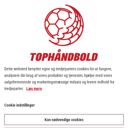
MÅL
0
STRAFFEMÅL
0
MÅL I ALT
ASSISTS
Dette websted benytter egne og tredjeparters cookies for at fungere,
0
analysere din brug af vores produkter og tjenester, hjælpe med vores
2 MIN.
salgsfremmende og marketingsmæssige indsats og levere indhold fra
0
tredjeparter.
Læs mere
2 MIN. PR. KAMP
Cookie indstillinger
0.00
RØDT KORT.
Kun nødvendige cookies
0