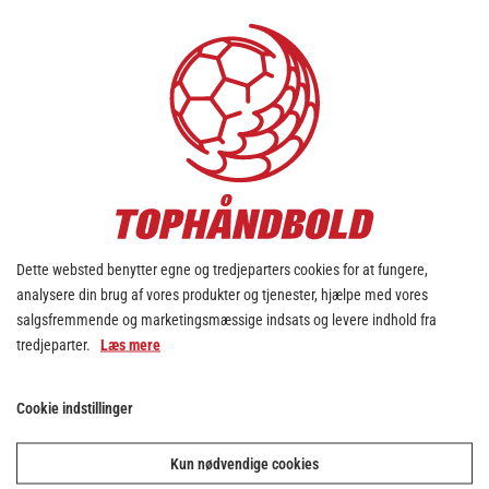
MÅL
12
STRAFFEMÅL
0
MÅL I ALT
12
ASSISTS
Dette websted benytter egne og tredjeparters cookies for at fungere,
0
analysere din brug af vores produkter og tjenester, hjælpe med vores
2 MIN.
salgsfremmende og marketingsmæssige indsats og levere indhold fra
tredjeparter.
Læs mere
4
2 MIN. PR. KAMP
Cookie indstillinger
0.19
RØDT KORT.
Kun nødvendige cookies
0