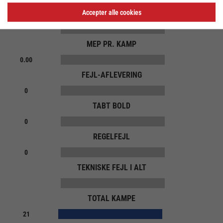
Accepter alle cookies
MEP
MEP PR. KAMP
0.00
FEJL-AFLEVERING
0
TABT BOLD
0
REGELFEJL
0
TEKNISKE FEJL I ALT
TOTAL KAMPE
21