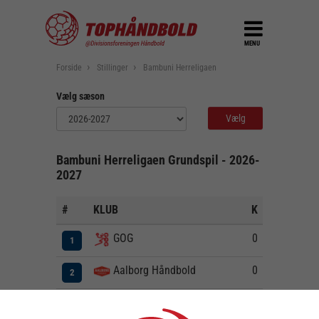
MENU
Forside
Stillinger
Bambuni Herreligaen
Vælg sæson
Bambuni Herreligaen Grundspil - 2026-
2027
#
KLUB
K
V
U
T
0
0
0
0
GOG
1
0
0
0
0
Aalborg Håndbold
2
0
0
0
0
Skjern Håndbold
3