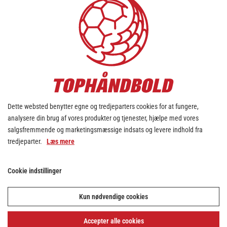
0
0
0
0
Bjerringbro-Silkeborg
4
0
0
0
0
Mors-Thy Håndbold
5
0
0
0
0
Fredericia Håndboldklub
6
0
0
0
0
TTH Holstebro
7
0
0
0
0
SAH
8
Dette websted benytter egne og tredjeparters cookies for at fungere,
analysere din brug af vores produkter og tjenester, hjælpe med vores
0
0
0
0
Sønderjyske Herrehåndbold
9
salgsfremmende og marketingsmæssige indsats og levere indhold fra
tredjeparter.
Læs mere
0
0
0
0
Nordsjælland Håndbold
10
0
0
0
0
TMS Ringsted Herrer
Cookie indstillinger
11
0
0
0
0
Ribe-Esbjerg HH
12
Kun nødvendige cookies
0
0
0
0
Skive fH
13
Accepter alle cookies