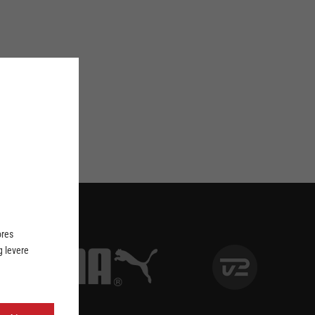
ores
 levere