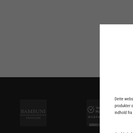
Dette webst
produkter 
indhold fra