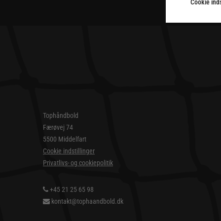
Cookie inds
Tophåndbold
Færøvej 74
5500 Middelfart
Cookie indstillinger
Privatlivs- og cookiepolitik
+45 21 25 65 98
kontakt@tophaandbold.dk