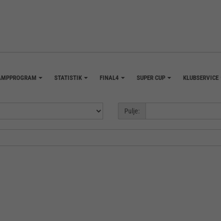
AMPPROGRAM
STATISTIK
FINAL4
SUPER CUP
KLUBSERVICE
+
+
+
+
Pulje: