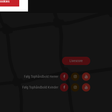
cookies
Livescore
Følg Tophåndbold Herrer
Følg Tophåndbold Kvinder