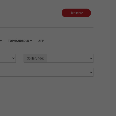
Livescore
TOPHÅNDBOLD
APP
+
+
Spillerunde: