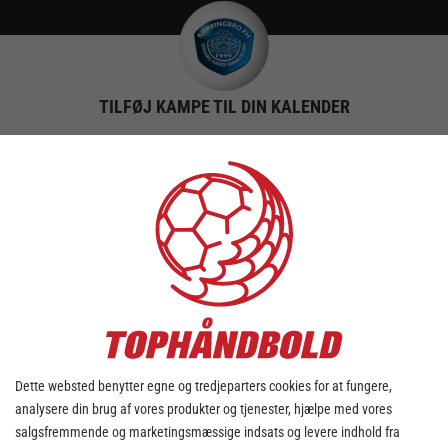
TILFØJ KAMPE TIL DIN KALENDER
DOWNLOAD KALENDER
søndag - 16. juni
Der er ingen kampe på den
valgte dato
Dette websted benytter egne og tredjeparters cookies for at fungere,
Brug dato vælgeren ovenover for at vælge en anden
analysere din brug af vores produkter og tjenester, hjælpe med vores
dato
salgsfremmende og marketingsmæssige indsats og levere indhold fra