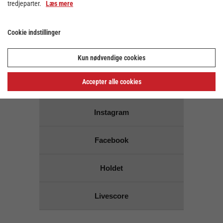
tredjeparter.
Læs mere
Links for
Bjerringbro FH
Cookie indstillinger
Hjemmeside
Kun nødvendige cookies
Accepter alle cookies
Billetsalg
Instagram
Facebook
Holdet
Livescore