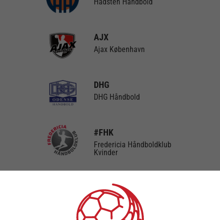
Hadsten Håndbold
AJX
Ajax København
DHG
DHG Håndbold
#FHK
Fredericia Håndboldklub
Kvinder
BFH
Bjerringbro FH