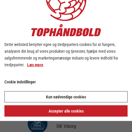
GOG
GOG Dame Elite
RØD
Rødovre HK
Dette websted benytter egne og tredjeparters cookies for at fungere,
analysere din brug af vores produkter og tjenester, hjælpe med vores
salgsfremmende og marketingsmæssige indsats og levere indhold fra
AGF
tredjeparter.
Læs mere
AGF Håndbold
Cookie indstillinger
EJH
Kun nødvendige cookies
Ejstrup/Hærvejen
Accepter alle cookies
SIK
SIK Viborg