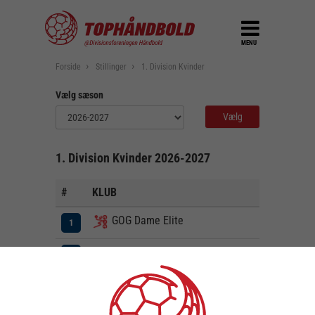
MENU
Forside
Stillinger
1. Division Kvinder
Vælg sæson
1. Division Kvinder 2026-2027
#
KLUB
K
V
U
0
0
0
GOG Dame Elite
1
0
0
0
Aarhus Håndbold Kvinder
2
0
0
0
Fredericia Håndboldklub Kvinder
3