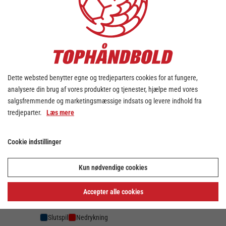
0
0
0
Bjerringbro FH
4
0
0
0
Ejstrup/Hærvejen
5
0
0
0
DHG Håndbold
6
0
0
0
AGF Håndbold
7
Dette websted benytter egne og tredjeparters cookies for at fungere,
analysere din brug af vores produkter og tjenester, hjælpe med vores
0
0
0
Ajax København
8
salgsfremmende og marketingsmæssige indsats og levere indhold fra
tredjeparter.
Læs mere
0
0
0
SIK Viborg
9
0
0
0
Roskilde Håndbold Kvinder
10
Cookie indstillinger
0
0
0
Hadsten Håndbold
11
Kun nødvendige cookies
0
0
0
Rødovre HK
12
Accepter alle cookies
Slutspil
Nedrykning