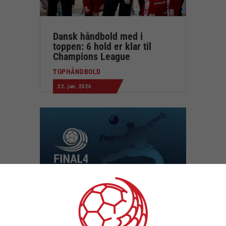
Dansk håndbold med i
toppen: 6 hold er klar til
Champions League
TOPHÅNDBOLD
22. jun. 2026
Final4: Endnu et eventyr
venter i Jyske Bank Boxen