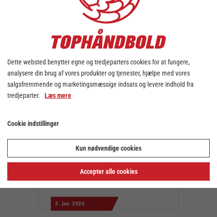
POKALTURNERING
12. jun. 2026
Dette websted benytter egne og tredjeparters cookies for at fungere,
analysere din brug af vores produkter og tjenester, hjælpe med vores
salgsfremmende og marketingsmæssige indsats og levere indhold fra
tredjeparter.
Læs mere
Cookie indstillinger
Kun nødvendige cookies
Aalborg Håndbold er danske
mestre 2025/2026
Accepter alle cookies
BAMBUNI HERRELIGAEN
5. jun. 2026