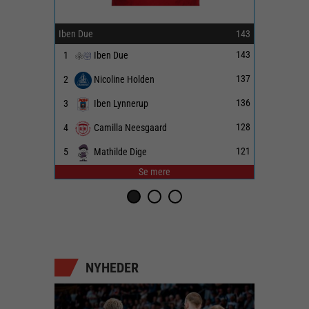
Iben Due
143
Sille Kj
143
1
Iben Due
1
137
2
Nicoline Holden
2
136
3
Iben Lynnerup
3
128
4
Camilla Neesgaard
4
121
5
Mathilde Dige
5
Se mere
NYHEDER