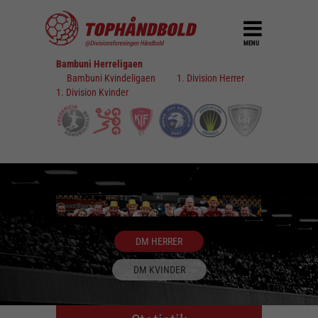
MENU
Bambuni Herreligaen
Bambuni Kvindeligaen
1. Division Herrer
1. Division Kvinder
DM HERRER
DM KVINDER