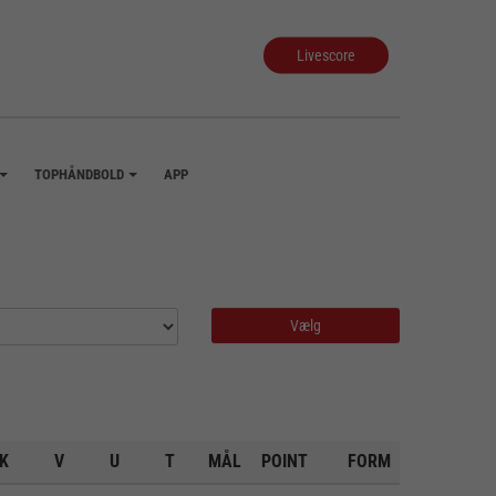
Livescore
TOPHÅNDBOLD
APP
+
+
K
V
U
T
MÅL
POINT
FORM