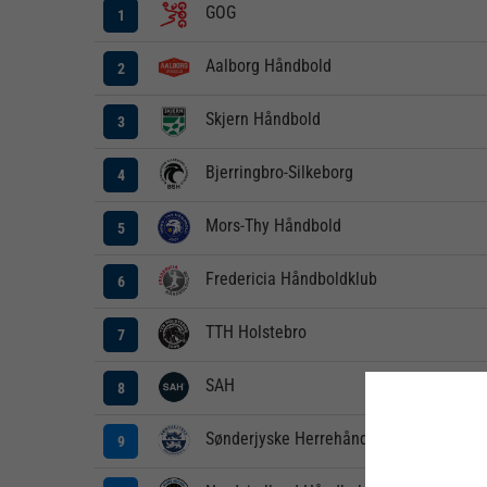
GOG
1
Aalborg Håndbold
2
Skjern Håndbold
3
Bjerringbro-Silkeborg
4
Mors-Thy Håndbold
5
Fredericia Håndboldklub
6
TTH Holstebro
7
SAH
8
Sønderjyske Herrehåndbold
9