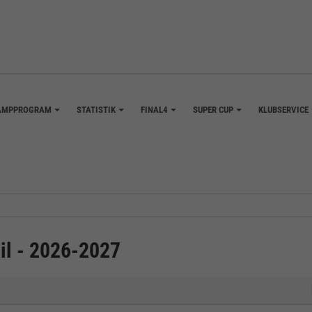
AMPPROGRAM
STATISTIK
FINAL4
SUPER CUP
KLUBSERVICE
+
+
+
+
il - 2026-2027