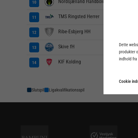
Nordsjælland Håndbold
10
TMS Ringsted Herrer
11
Ribe-Esbjerg HH
12
Dette webst
Skive fH
13
produkter 
indhold fra
KIF Kolding
14
Cookie inds
Slutspil
Ligakvalifikationsspil