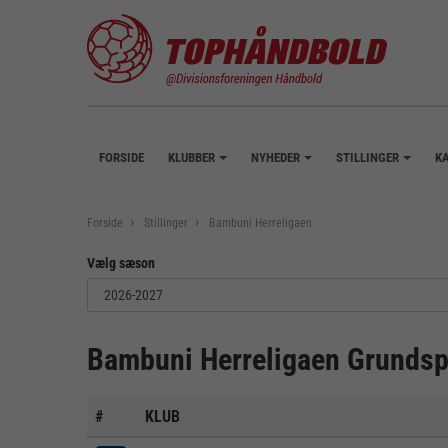
FORSIDE
KLUBBER
NYHEDER
STILLINGER
K
+
+
+
Forside
Stillinger
Bambuni Herreligaen
Vælg sæson
Bambuni Herreligaen Grundsp
#
KLUB