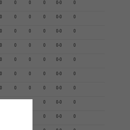
0
0
0
0
0-0
0
0
0
0
0
0-0
0
0
0
0
0
0-0
0
0
0
0
0
0-0
0
0
0
0
0
0-0
0
0
0
0
0
0-0
0
0
0
0
0
0-0
0
0
0
0
0
0-0
0
0
0
0
0
0-0
0