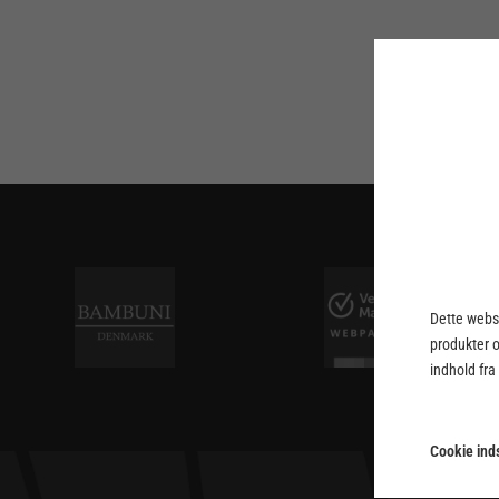
Dette webst
produkter 
indhold fra
Cookie inds