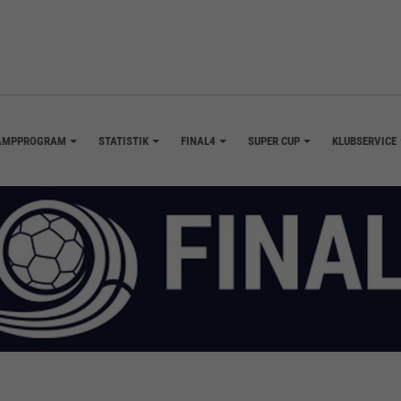
AMPPROGRAM
STATISTIK
FINAL4
SUPER CUP
KLUBSERVICE
+
+
+
+