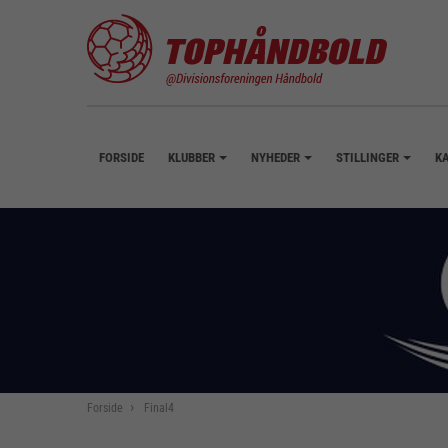
FORSIDE
KLUBBER
NYHEDER
STILLINGER
K
+
+
+
Forside
Final4