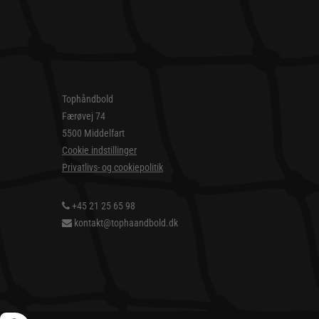
Tophåndbold
Færøvej 74
5500 Middelfart
Cookie indstillinger
Privatlivs- og cookiepolitik
+45 21 25 65 98
kontakt@tophaandbold.dk