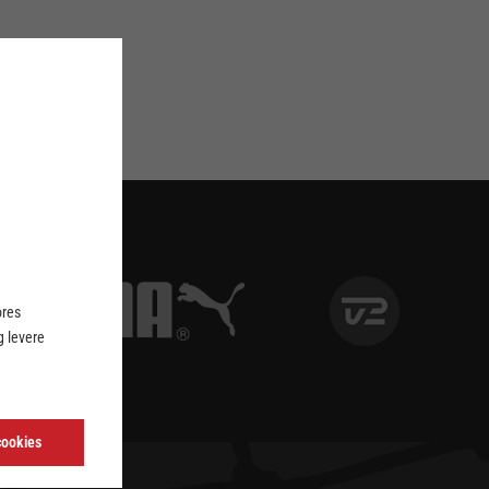
ores
 levere
cookies