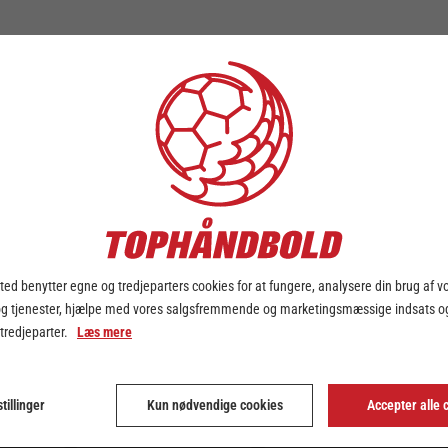
Læs mere om herrernes Final4
her
Læs mere om kvindernes Final4
her
ed benytter egne og tredjeparters cookies for at fungere, analysere din brug af v
og tjenester, hjælpe med vores salgsfremmende og marketingsmæssige indsats og
 tredjeparter.
Læs mere
tillinger
Kun nødvendige cookies
Accepter alle 