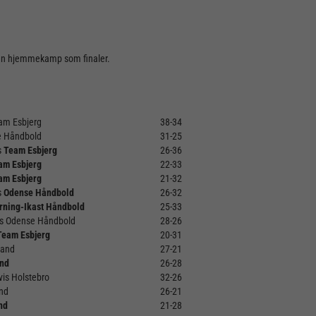
 en hjemmekamp som finaler.
am Esbjerg
38-34
e Håndbold
31-25
s
Team Esbjerg
26-36
am Esbjerg
22-33
am Esbjerg
21-32
s
Odense Håndbold
26-32
rning-Ikast Håndbold
25-33
s Odense Håndbold
28-26
Team Esbjerg
20-31
land
27-21
and
26-28
vis Holstebro
32-26
and
26-21
nd
21-28