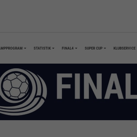
AMPPROGRAM
STATISTIK
FINAL4
SUPER CUP
KLUBSERVICE
+
+
+
+