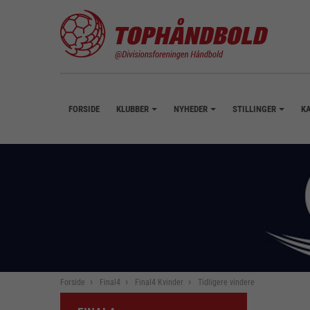
FORSIDE
KLUBBER
NYHEDER
STILLINGER
K
+
+
+
Forside
Final4
Final4 Kvinder
Tidligere vindere