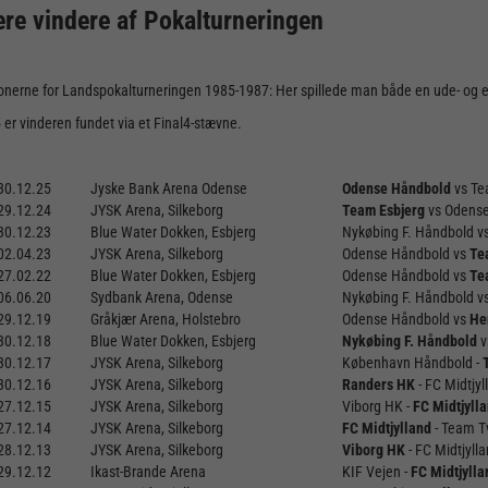
ere vindere af Pokalturneringen
onerne for Landspokalturneringen 1985-1987: Her spillede man både en ude- og
 er vinderen fundet via et Final4-stævne.
30.12.25
Jyske Bank Arena Odense
Odense Håndbold
vs Te
29.12.24
JYSK Arena, Silkeborg
Team Esbjerg
vs Odens
30.12.23
Blue Water Dokken, Esbjerg
Nykøbing F. Håndbold v
02.04.23
JYSK Arena, Silkeborg
Odense Håndbold vs
Te
27.02.22
Blue Water Dokken, Esbjerg
Odense Håndbold vs
Te
06.06.20
Sydbank Arena, Odense
Nykøbing F. Håndbold v
29.12.19
Gråkjær Arena, Holstebro
Odense Håndbold vs
He
30.12.18
Blue Water Dokken, Esbjerg
Nykøbing F. Håndbold
v
30.12.17
JYSK Arena, Silkeborg
København Håndbold -
30.12.16
JYSK Arena, Silkeborg
Randers HK
- FC Midtjyl
27.12.15
JYSK Arena, Silkeborg
Viborg HK -
FC Midtjyll
27.12.14
JYSK Arena, Silkeborg
FC Midtjylland
- Team T
28.12.13
JYSK Arena, Silkeborg
Viborg HK
- FC Midtjyll
29.12.12
Ikast-Brande Arena
KIF Vejen -
FC Midtjylla