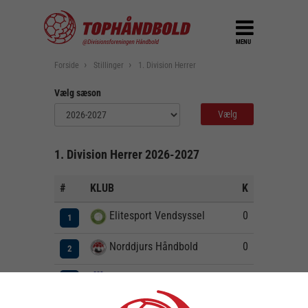
MENU
Forside
Stillinger
1. Division Herrer
Vælg sæson
1. Division Herrer 2026-2027
#
KLUB
K
V
U
T
0
0
0
0
Elitesport Vendsyssel
1
0
0
0
0
Norddjurs Håndbold
2
0
0
0
0
Grindsted GIF Håndbold
3