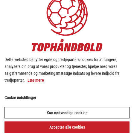
0
0
0
0
Stoholm IF
4
0
0
0
0
Team Sydhavsøerne
5
0
0
0
0
AGF, Aarhus
6
0
0
0
0
HØJ Elite Herrer
7
0
0
0
0
HC Midtjylland
8
Dette websted benytter egne og tredjeparters cookies for at fungere,
analysere din brug af vores produkter og tjenester, hjælpe med vores
0
0
0
0
Aarhus Håndbold Herrer
9
salgsfremmende og marketingsmæssige indsats og levere indhold fra
tredjeparter.
Læs mere
0
0
0
0
Rækker Mølle Håndbold
10
0
0
0
0
Odder Håndbold
11
Cookie indstillinger
0
0
0
0
Køge Håndbold
12
Kun nødvendige cookies
0
0
0
0
TM Tønder Håndbold
13
Accepter alle cookies