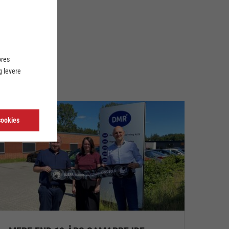
ores
 levere
cookies