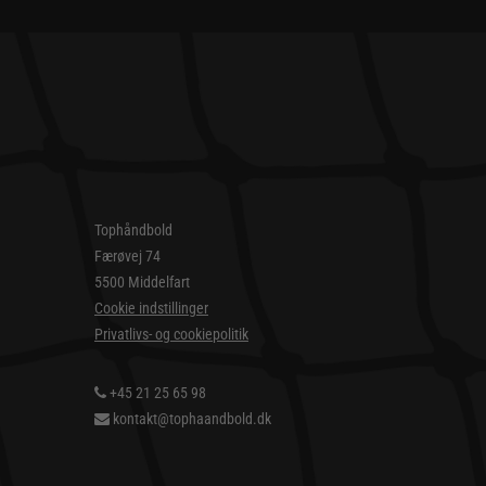
Tophåndbold
Færøvej 74
5500 Middelfart
Cookie indstillinger
Privatlivs- og cookiepolitik
+45 21 25 65 98
kontakt@tophaandbold.dk