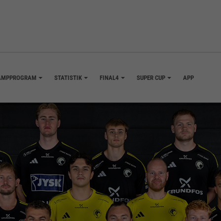
AMPPROGRAM
STATISTIK
FINAL4
SUPER CUP
APP
+
+
+
+