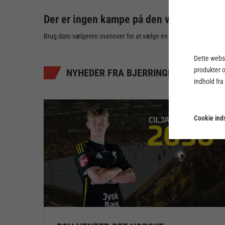
Der er ingen kampe på den valgte dato
Brug dato vælgeren ovenover for at vælge en anden dato
Dette webst
produkter 
NYHEDER FRA BJERRINGBRO-SILKEBO
indhold fra
Cookie inds