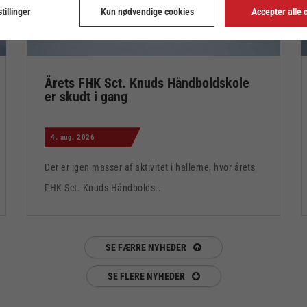
tillinger
Kun nødvendige cookies
Accepter alle 
Årets FHK Sct. Knuds Håndboldskole
er skudt i gang
4. aug. 2026
Der er igen masser af aktivitet i hallerne, hvor årets
FHK Sct. Knuds Håndbolds…
SE FÆRRE NYHEDER
SE FLERE NYHEDER