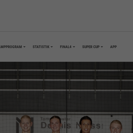
AMPPROGRAM
STATISTIK
FINAL4
SUPER CUP
APP
+
+
+
+