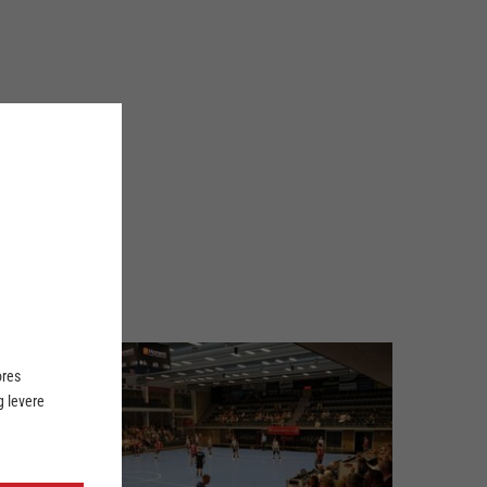
ores
 levere