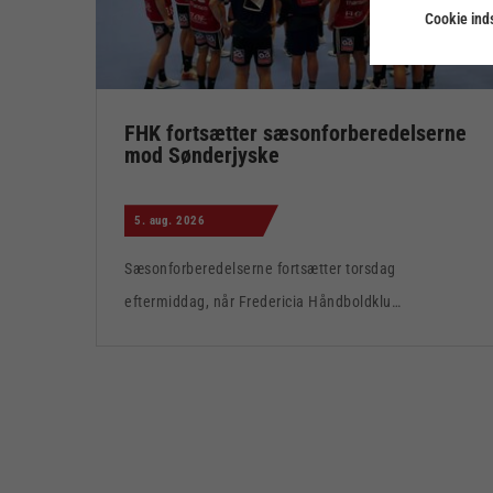
Cookie inds
FHK fortsætter sæsonforberedelserne
mod Sønderjyske
5. aug. 2026
Sæsonforberedelserne fortsætter torsdag
eftermiddag, når Fredericia Håndboldklu…