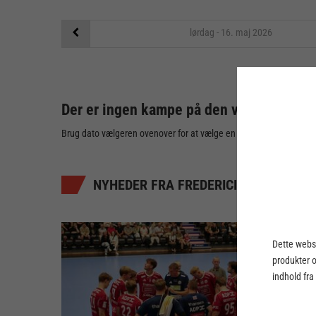
lørdag - 16. maj
2026
Der er ingen kampe på den valgte dato
Brug dato vælgeren ovenover for at vælge en anden dato
NYHEDER FRA FREDERICIA HÅNDBOLD
Dette webst
produkter 
indhold fra