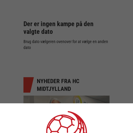
Der er ingen kampe på den
valgte dato
Brug dato vælgeren ovenover for at vælge en anden
dato
NYHEDER FRA HC
MIDTJYLLAND