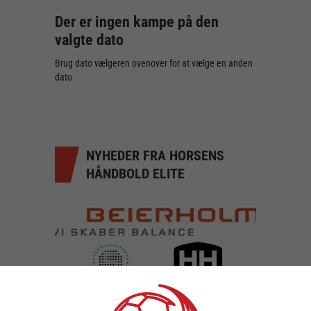
Der er ingen kampe på den
valgte dato
Brug dato vælgeren ovenover for at vælge en anden
dato
NYHEDER FRA HORSENS
HÅNDBOLD ELITE