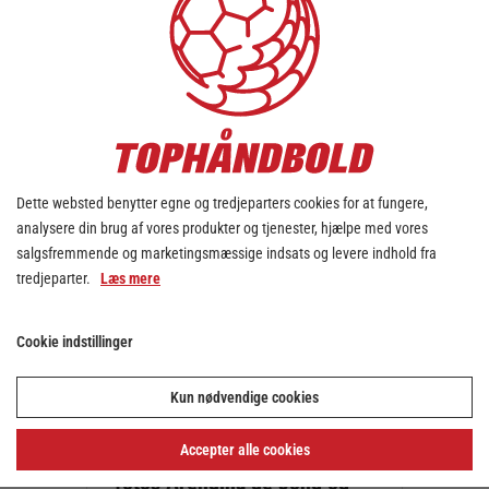
Vi udvider vores netværk
med et nyt padelnetværk
28. jul. 2026
Dette websted benytter egne og tredjeparters cookies for at fungere,
analysere din brug af vores produkter og tjenester, hjælpe med vores
salgsfremmende og marketingsmæssige indsats og levere indhold fra
tredjeparter.
Læs mere
Cookie indstillinger
Kun nødvendige cookies
Slut med denne sæson efter
Accepter alle cookies
lørdagens kamp i Viborg -
fotos Arendina de Jong og