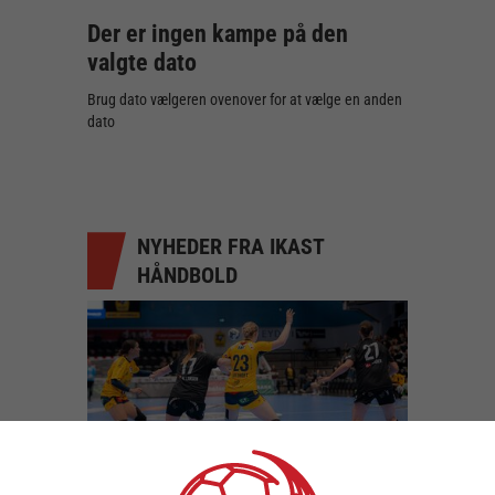
Der er ingen kampe på den
valgte dato
Brug dato vælgeren ovenover for at vælge en anden
dato
NYHEDER FRA IKAST
HÅNDBOLD