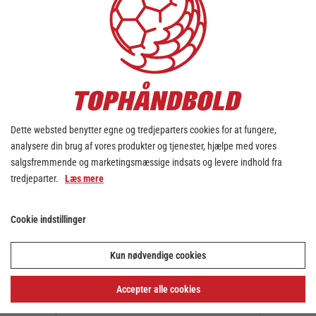
Lina Lützhøft udlejes for
sæsonen 2026/27 til Boden
Handboll IF
21. jul. 2026
Dette websted benytter egne og tredjeparters cookies for at fungere,
analysere din brug af vores produkter og tjenester, hjælpe med vores
salgsfremmende og marketingsmæssige indsats og levere indhold fra
tredjeparter.
Læs mere
Cookie indstillinger
Kun nødvendige cookies
Holdet bag holdet: Vores
husfotograf Frederik Dahl
Accepter alle cookies
aka. Hamistolen