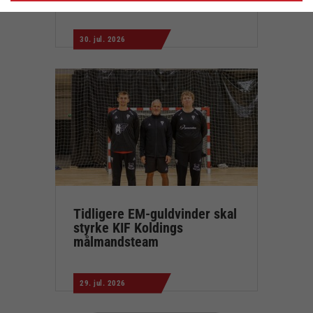
30. jul. 2026
Tidligere EM-guldvinder skal
styrke KIF Koldings
målmandsteam
29. jul. 2026