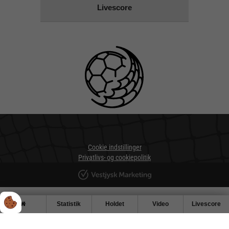
Livescore
Cookie indstillinger
Privatlivs- og cookiepolitik
Statistik
Holdet
Video
Livescore