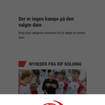
Der er ingen kampe på den
valgte dato
Brug dato vælgeren ovenover for at vælge en anden
dato
NYHEDER FRA KIF KOLDING