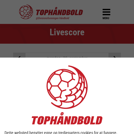
MENU
Livescore
mandag - 30. september
Der er ingen kampe på den
valgte dato
Brug dato vælgeren ovenover for at vælge en anden
dato
Dette websted benytter egne og tredjeparters cookies for at fungere,