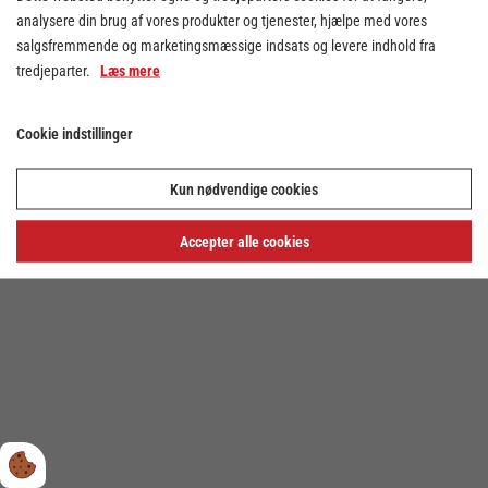
analysere din brug af vores produkter og tjenester, hjælpe med vores
salgsfremmende og marketingsmæssige indsats og levere indhold fra
tredjeparter.
Læs mere
Cookie indstillinger
Cookie indstillinger
Kun nødvendige cookies
Privatlivs- og cookiepolitik
Accepter alle cookies