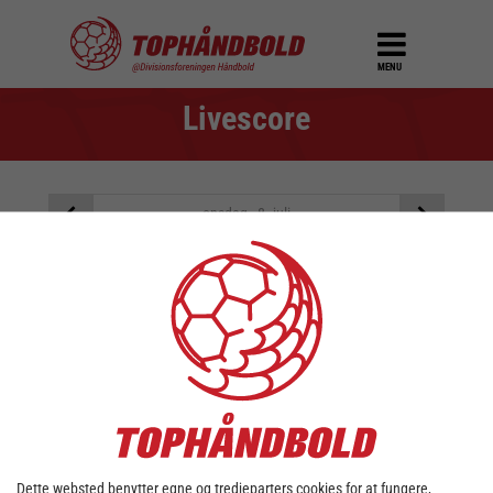
MENU
Livescore
onsdag - 8. juli
Der er ingen kampe på den
valgte dato
Brug dato vælgeren ovenover for at vælge en anden
dato
Dette websted benytter egne og tredjeparters cookies for at fungere,