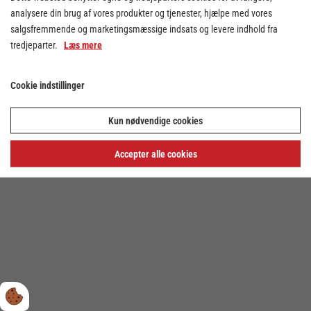
analysere din brug af vores produkter og tjenester, hjælpe med vores
salgsfremmende og marketingsmæssige indsats og levere indhold fra
tredjeparter.
Læs mere
Cookie indstillinger
Cookie indstillinger
Kun nødvendige cookies
Privatlivs- og cookiepolitik
Accepter alle cookies