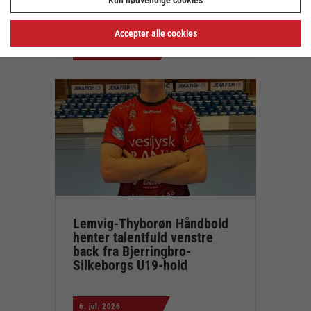
Accepter alle cookies
10. jul. 2026
Lemvig-Thyborøn Håndbold
henter talentfuld venstre
back fra Bjerringbro-
Silkeborgs U19-hold
6. jul. 2026