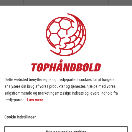
Kokken & Marinaen bliver
personlig sponsor for Mads
Stensgård
26. jul. 2026
Dette websted benytter egne og tredjeparters cookies for at fungere,
analysere din brug af vores produkter og tjenester, hjælpe med vores
salgsfremmende og marketingsmæssige indsats og levere indhold fra
tredjeparter.
Læs mere
Cookie indstillinger
Pre-season programmet er
på plads – seks
træningskampe venter LTH
Kun nødvendige cookies