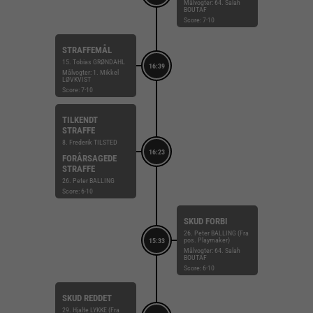
Målvogter: 64. Salah
BOUTAF
Score: 7-10
STRAFFEMÅL
15. Tobias GRØNDAHL
16:39
Målvogter: 1. Mikkel
LØVKVIST
Score: 7-10
TILKENDT
STRAFFE
8. Frederik TILSTED
16:23
FORÅRSAGEDE
STRAFFE
26. Peter BALLING
Score: 6-10
SKUD FORBI
26. Peter BALLING (Fra
pos. Playmaker)
15:33
Målvogter: 64. Salah
BOUTAF
Score: 6-10
SKUD REDDET
29. Hjalte LYKKE (Fra