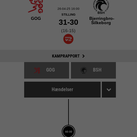
26-04-25 16:00
STILLING
GOG
Bjerringbro-
31-30
Silkeborg
(16-15)
KAMPRAPPORT
GOG
BSH
Hændelser
60:00