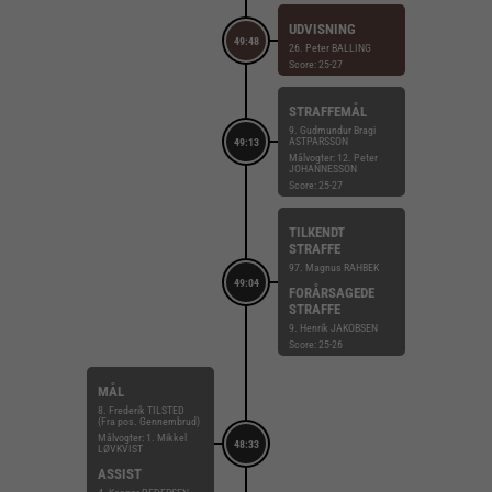
UDVISNING
49:48
26. Peter BALLING
Score: 25-27
STRAFFEMÅL
9. Gudmundur Bragi
ASTPARSSON
49:13
Målvogter: 12. Peter
JOHANNESSON
Score: 25-27
TILKENDT
STRAFFE
97. Magnus RAHBEK
49:04
FORÅRSAGEDE
STRAFFE
9. Henrik JAKOBSEN
Score: 25-26
MÅL
8. Frederik TILSTED
(Fra pos. Gennembrud)
Målvogter: 1. Mikkel
48:33
LØVKVIST
ASSIST