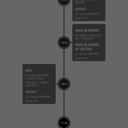
BOUTAF
ASSIST
13. Lasse SUNDE LID
Score: 8-11
SKUD BLOKERET
34. Morten OLSEN (Fra
pos. Playmaker)
18:50
SKUD BLOKERET
AF (RETUR)
66. Anton LINDSKOG
Score: 8-10
MÅL
9. Henrik JAKOBSEN
(Fra pos. Streg)
Målvogter: 1. Mikkel
18:07
LØVKVIST
ASSIST
15. Tobias GRØNDAHL
Score: 8-10
17:40