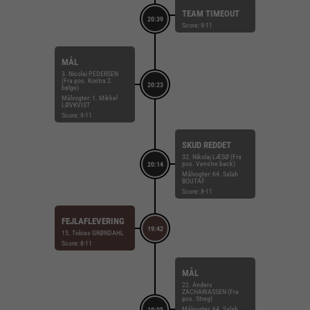
TEAM TIMEOUT
20:39
Score: 9-11
MÅL
3. Nicolai PEDERSEN
(Fra pos. Kontra 2.
20:23
bølge)
Målvogter: 1. Mikkel
LØVKVIST
Score: 9-11
SKUD REDDET
32. Nikolaj LÆSØ (Fra
pos. Venstre back)
20:14
Målvogter: 64. Salah
BOUTAF
Score: 8-11
FEJLAFLEVERING
19:42
15. Tobias GRØNDAHL
Score: 8-11
MÅL
22. Anders
ZACHARIASSEN (Fra
pos. Streg)
Målvogter: 64. Salah
19:05