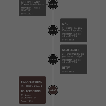
8. Frederik TILSTED
(Fra pos. Venstre back)
45:53
Målvogter: 1. Mikkel
LØVKVIST
Score: 23-24
MÅL
97. Magnus RAHBEK
(Fra pos. Playmaker)
45:13
Målvogter: 12. Peter
JOHANNESSON
Score: 23-24
SKUD REDDET
26. Peter BALLING (Fra
pos. Kontra 1. bølge)
44:57
Målvogter: 12. Peter
JOHANNESSON
RETUR
Score: 23-23
FEJLAFLEVERING
15. Tobias GRØNDAHL
44:47
BOLDEROBRING
22. Anders
ZACHARIASSEN
Score: 23-23