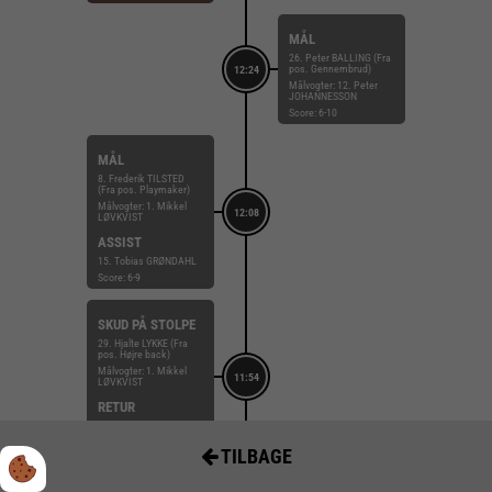
MÅL
26. Peter BALLING (Fra
pos. Gennembrud)
12:24
Målvogter: 12. Peter
JOHANNESSON
Score: 6-10
MÅL
8. Frederik TILSTED
(Fra pos. Playmaker)
Målvogter: 1. Mikkel
12:08
LØVKVIST
ASSIST
15. Tobias GRØNDAHL
Score: 6-9
SKUD PÅ STOLPE
29. Hjalte LYKKE (Fra
pos. Højre back)
Målvogter: 1. Mikkel
11:54
LØVKVIST
RETUR
66. Anton LINDSKOG
Score: 5-9
TILBAGE
MÅL