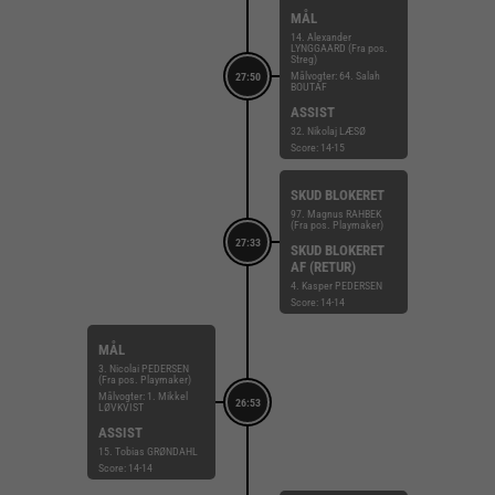
MÅL
14. Alexander
LYNGGAARD (Fra pos.
Streg)
Målvogter: 64. Salah
27:50
BOUTAF
ASSIST
32. Nikolaj LÆSØ
Score: 14-15
SKUD BLOKERET
97. Magnus RAHBEK
(Fra pos. Playmaker)
27:33
SKUD BLOKERET
AF (RETUR)
4. Kasper PEDERSEN
Score: 14-14
MÅL
3. Nicolai PEDERSEN
(Fra pos. Playmaker)
Målvogter: 1. Mikkel
26:53
LØVKVIST
ASSIST
15. Tobias GRØNDAHL
Score: 14-14