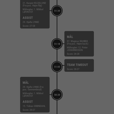
21. Kasper KILDELUND
(Fra pos. Højre fløj)
Målvogter: 1. Mikkel
51:39
LØVKVIST
ASSIST
29. Hjalte LYKKE
Score: 27-28
MÅL
97. Magnus RAHBEK
(Fra pos. Højre back)
51:18
Målvogter: 12. Peter
JOHANNESSON
Score: 26-28
TEAM TIMEOUT
51:05
Score: 26-27
MÅL
29. Hjalte LYKKE (Fra
pos. Gennembrud)
Målvogter: 1. Mikkel
50:20
LØVKVIST
ASSIST
15. Tobias GRØNDAHL
Score: 26-27