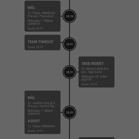
MÅL
15. Tobias GRØNDAHL
(Fra pos. Playmaker)
29:28
Målvogter: 1. Mikkel
LØVKVIST
Score: 16-15
TEAM TIMEOUT
29:01
Score: 15-15
SKUD REDDET
32. Nikolaj LÆSØ (Fra
pos. Højre back)
28:51
Målvogter: 64. Salah
BOUTAF
Score: 15-15
MÅL
23. Joachim Lyng ALS
(Fra pos. Venstre fløj)
Målvogter: 1. Mikkel
28:03
LØVKVIST
ASSIST
15. Tobias GRØNDAHL
Score: 15-15