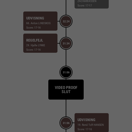
ZACHARIASSEN
Score: 17-17
UDVISNING
32:24
66. Anton LINDSKOG
Score: 17-16
REGELFEJL
31:34
29. Hjalte LYKKE
Score: 17-16
31:06
VIDEO PROOF
SLUT
UDVISNING
31:06
19. René Toft HANSEN
Score: 17-16