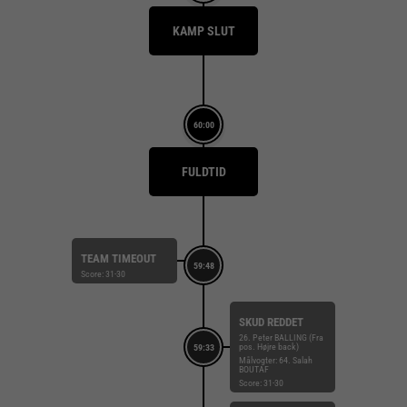
KAMP SLUT
60:00
FULDTID
TEAM TIMEOUT
59:48
Score: 31-30
SKUD REDDET
26. Peter BALLING (Fra
pos. Højre back)
59:33
Målvogter: 64. Salah
BOUTAF
Score: 31-30