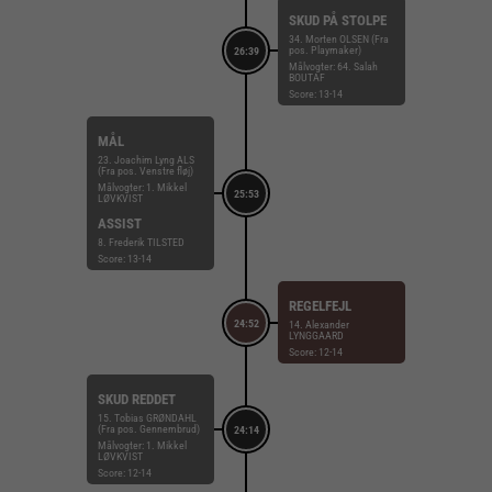
SKUD PÅ STOLPE
34. Morten OLSEN (Fra
pos. Playmaker)
26:39
Målvogter: 64. Salah
BOUTAF
Score: 13-14
MÅL
23. Joachim Lyng ALS
(Fra pos. Venstre fløj)
Målvogter: 1. Mikkel
25:53
LØVKVIST
ASSIST
8. Frederik TILSTED
Score: 13-14
REGELFEJL
24:52
14. Alexander
LYNGGAARD
Score: 12-14
SKUD REDDET
15. Tobias GRØNDAHL
(Fra pos. Gennembrud)
24:14
Målvogter: 1. Mikkel
LØVKVIST
Score: 12-14