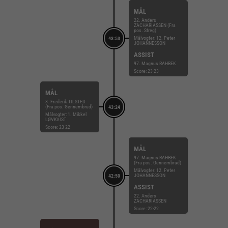
MÅL
22. Anders
ZACHARIASSEN (Fra
pos. Streg)
Målvogter: 12. Peter
43:53
JOHANNESSON
ASSIST
97. Magnus RAHBEK
Score: 23-23
MÅL
8. Frederik TILSTED
(Fra pos. Gennembrud)
43:24
Målvogter: 1. Mikkel
LØVKVIST
Score: 23-22
MÅL
97. Magnus RAHBEK
(Fra pos. Gennembrud)
Målvogter: 12. Peter
JOHANNESSON
42:50
ASSIST
22. Anders
ZACHARIASSEN
Score: 22-22