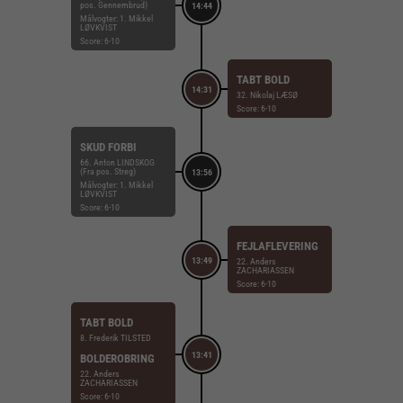
pos. Gennembrud)
14:44
Målvogter: 1. Mikkel
LØVKVIST
Score: 6-10
TABT BOLD
14:31
32. Nikolaj LÆSØ
Score: 6-10
SKUD FORBI
66. Anton LINDSKOG
(Fra pos. Streg)
13:56
Målvogter: 1. Mikkel
LØVKVIST
Score: 6-10
FEJLAFLEVERING
13:49
22. Anders
ZACHARIASSEN
Score: 6-10
TABT BOLD
8. Frederik TILSTED
13:41
BOLDEROBRING
22. Anders
ZACHARIASSEN
Score: 6-10