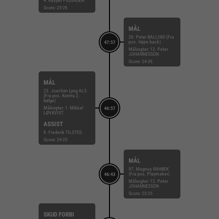
4. Kasper PEDERSEN
Score: 25-26
MÅL
26. Peter BALLING (Fra
pos. Højre back)
47:57
Målvogter: 12. Peter
JOHANNESSON
Score: 24-26
MÅL
23. Joachim Lyng ALS
(Fra pos. Kontra 2.
bølge)
Målvogter: 1. Mikkel
46:57
LØVKVIST
ASSIST
8. Frederik TILSTED
Score: 24-25
MÅL
97. Magnus RAHBEK
(Fra pos. Playmaker)
46:43
Målvogter: 12. Peter
JOHANNESSON
Score: 23-25
SKUD FORBI