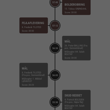
57:43
BOLDEROBRING
15. Tobias GRØNDAHL
Score: 30-30
FEJLAFLEVERING
57:12
8. Frederik TILSTED
Score: 30-30
MÅL
26. Peter BALLING (Fra
pos. Gennembrud)
56:39
Målvogter: 64. Salah
BOUTAF
Score: 30-30
MÅL
8. Frederik TILSTED
(Fra pos. Gennembrud)
56:05
Målvogter: 1. Mikkel
LØVKVIST
Score: 30-29
SKUD REDDET
4. Patrick BOLDSEN
(Fra pos. Højre fløj)
55:30
Målvogter: 64. Salah
BOUTAF