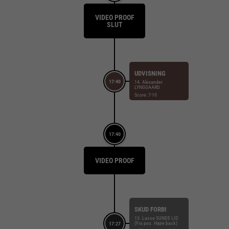
VIDEO PROOF
SLUT
UDVISNING
17:40
14. Alexander
LYNGGAARD
Score: 7-10
17:40
VIDEO PROOF
SKUD FORBI
13. Lasse SUNDE LID
(Fra pos. Højre back)
17:27