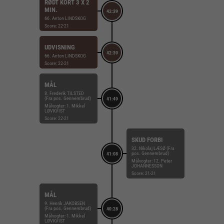
RØDT KORT 3 X 2
MIN.
42:39
66. Anton LINDSKOG
Score: 22-21
UDVISNING
42:39
66. Anton LINDSKOG
Score: 22-21
MÅL
8. Frederik TILSTED
(Fra pos. Gennembrud)
41:49
Målvogter: 1. Mikkel
LØVKVIST
Score: 22-21
SKUD FORBI
32. Nikolaj LÆSØ (Fra
pos. Gennembrud)
41:08
Målvogter: 12. Peter
JOHANNESSON
Score: 21-21
MÅL
9. Henrik JAKOBSEN
(Fra pos. Gennembrud)
40:28
Målvogter: 1. Mikkel
LØVKVIST