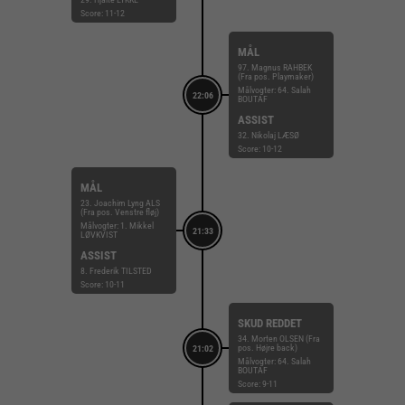
Score: 11-12
MÅL
97. Magnus RAHBEK
(Fra pos. Playmaker)
Målvogter: 64. Salah
22:06
BOUTAF
ASSIST
32. Nikolaj LÆSØ
Score: 10-12
MÅL
23. Joachim Lyng ALS
(Fra pos. Venstre fløj)
Målvogter: 1. Mikkel
21:33
LØVKVIST
ASSIST
8. Frederik TILSTED
Score: 10-11
SKUD REDDET
34. Morten OLSEN (Fra
pos. Højre back)
21:02
Målvogter: 64. Salah
BOUTAF
Score: 9-11