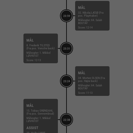
MÅL
32. Nikolaj LÆSØ (Fra
pos. Playmaker)
23:59
Målvogter: 64. Salah
BOUTAF
Score: 12-14
MÅL
8. Frederik TILSTED
(Fra pos. Venstre back)
23:31
Målvogter: 1. Mikkel
LØVKVIST
Score: 12-13
MÅL
34. Morten OLSEN (Fra
pos. Højre back)
23:24
Målvogter: 64. Salah
BOUTAF
Score: 11-13
MÅL
15. Tobias GRØNDAHL
(Fra pos. Gennembrud)
Målvogter: 1. Mikkel
22:38
LØVKVIST
ASSIST
29. Hjalte LYKKE