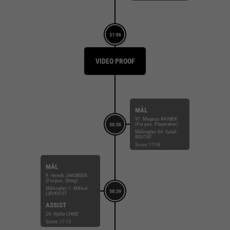
31:06
VIDEO PROOF
MÅL
97. Magnus RAHBEK
(Fra pos. Playmaker)
30:56
Målvogter: 64. Salah
BOUTAF
Score: 17-16
MÅL
9. Henrik JAKOBSEN
(Fra pos. Streg)
Målvogter: 1. Mikkel
30:29
LØVKVIST
ASSIST
29. Hjalte LYKKE
Score: 17-15