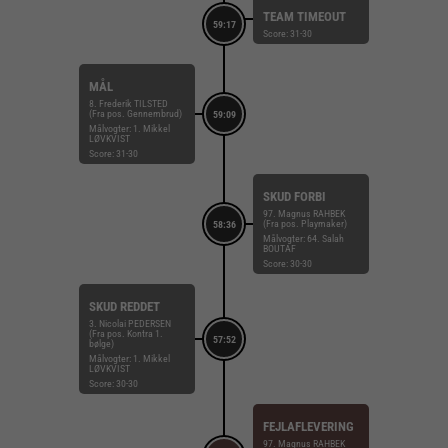
TEAM TIMEOUT
59:17
Score: 31-30
MÅL
8. Frederik TILSTED
(Fra pos. Gennembrud)
59:09
Målvogter: 1. Mikkel
LØVKVIST
Score: 31-30
SKUD FORBI
97. Magnus RAHBEK
(Fra pos. Playmaker)
58:36
Målvogter: 64. Salah
BOUTAF
Score: 30-30
SKUD REDDET
3. Nicolai PEDERSEN
(Fra pos. Kontra 1.
57:52
bølge)
Målvogter: 1. Mikkel
LØVKVIST
Score: 30-30
FEJLAFLEVERING
97. Magnus RAHBEK