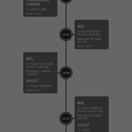
STRAFFE
32. Nikolaj LÆSØ
Score: 18-18
MÅL
4. Patrick BOLDSEN
(Fra pos. Højre fløj)
33:45
Målvogter: 64. Salah
BOUTAF
Score: 18-18
MÅL
21. Kasper KILDELUND
(Fra pos. Højre fløj)
Målvogter: 1. Mikkel
33:06
LØVKVIST
ASSIST
15. Tobias GRØNDAHL
Score: 18-17
MÅL
23. Mads LENBROCH
(Fra pos. Venstre fløj)
Målvogter: 64. Salah
BOUTAF
32:41
ASSIST
22. Anders