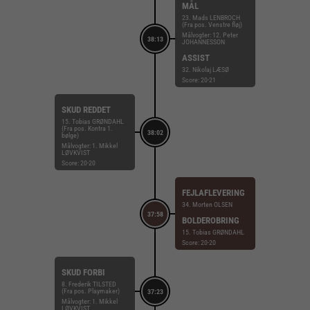
MÅL
23. Mads LENBROCH
(Fra pos. Venstre fløj)
Målvogter: 12. Peter
38:13
JOHANNESSON
ASSIST
32. Nikolaj LÆSØ
Score: 20-21
SKUD REDDET
15. Tobias GRØNDAHL
(Fra pos. Kontra 1.
38:02
bølge)
Målvogter: 1. Mikkel
LØVKVIST
Score: 20-20
FEJLAFLEVERING
34. Morten OLSEN
37:58
BOLDEROBRING
15. Tobias GRØNDAHL
Score: 20-20
SKUD FORBI
8. Frederik TILSTED
(Fra pos. Playmaker)
37:23
Målvogter: 1. Mikkel
LØVKVIST