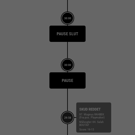
30:00
PAUSE SLUT
30:00
PAUSE
SKUD REDDET
97. Magnus RAHBEK
(Fra pos. Playmaker)
29:58
Målvogter: 64. Salah
BOUTAF
Score: 16-15