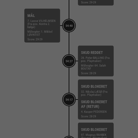
Score: 29-29
MÅL
7. Lasse VILHELMSEN
(Fra pos. Kontra 2.
54:40
bølge)
Målvogter: 1. Mikkel
LØVKVIST
Score: 29-29
SKUD REDDET
26. Peter BALLING (Fra
pos. Playmaker)
54:27
Målvogter: 64. Salah
BOUTAF
Score: 28-29
SKUD BLOKERET
32. Nikolaj LÆSØ (Fra
pos. Playmaker)
54:17
SKUD BLOKERET
AF (RETUR)
4. Kasper PEDERSEN
Score: 28-29
SKUD BLOKERET
97. Magnus RAHBEK
(Fra pos. Playmaker)