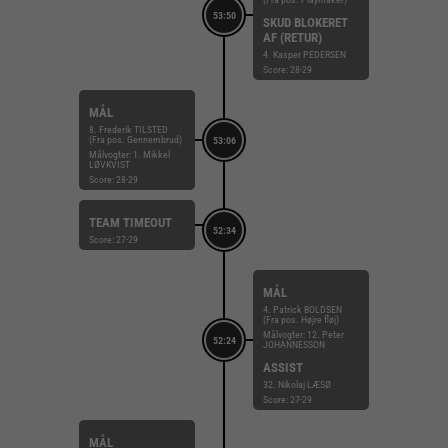
53:50
SKUD BLOKERET
AF (RETUR)
4. Kasper PEDERSEN
Score: 28-29
MÅL
8. Frederik TILSTED
(Fra pos. Gennembrud)
53:06
Målvogter: 1. Mikkel
LØVKVIST
Score: 28-29
TEAM TIMEOUT
52:34
Score: 27-29
MÅL
4. Patrick BOLDSEN
(Fra pos. Højre fløj)
Målvogter: 12. Peter
52:24
JOHANNESSON
ASSIST
32. Nikolaj LÆSØ
Score: 27-29
MÅL