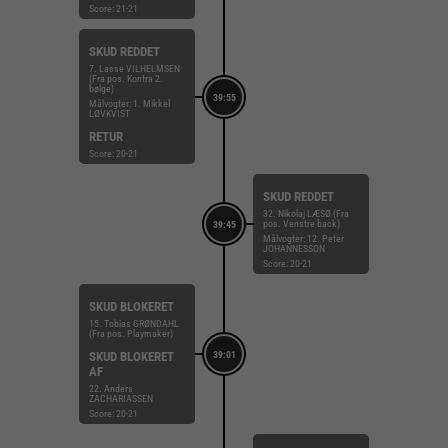
Score: 21-21
SKUD REDDET
7. Lasse VILHELMSEN
(Fra pos. Kontra 2.
bølge)
39:55
Målvogter: 1. Mikkel
LØVKVIST
RETUR
Score: 20-21
SKUD REDDET
32. Nikolaj LÆSØ (Fra
pos. Venstre back)
39:45
Målvogter: 12. Peter
JOHANNESSON
Score: 20-21
SKUD BLOKERET
15. Tobias GRØNDAHL
(Fra pos. Playmaker)
SKUD BLOKERET
39:01
AF
22. Anders
ZACHARIASSEN
Score: 20-21