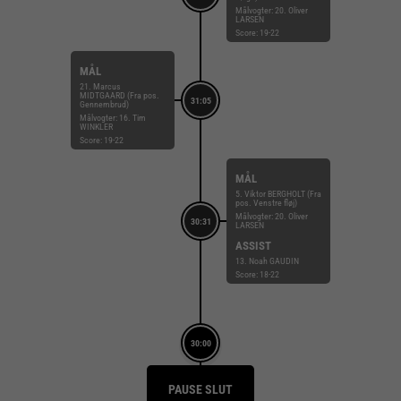
Målvogter: 20. Oliver
LARSEN
Score: 19-22
MÅL
21. Marcus
MIDTGAARD (Fra pos.
31:05
Gennembrud)
Målvogter: 16. Tim
WINKLER
Score: 19-22
MÅL
5. Viktor BERGHOLT (Fra
pos. Venstre fløj)
Målvogter: 20. Oliver
30:31
LARSEN
ASSIST
13. Noah GAUDIN
Score: 18-22
30:00
PAUSE SLUT