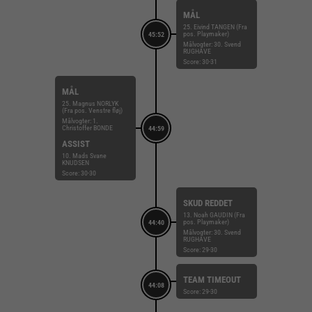
MÅL
25. Eivind TANGEN (Fra
pos. Playmaker)
45:52
Målvogter: 30. Svend
RUGHAVE
Score: 30-31
MÅL
25. Magnus NORLYK
(Fra pos. Venstre fløj)
Målvogter: 1.
Christoffer BONDE
44:59
ASSIST
10. Mads Svane
KNUDSEN
Score: 30-30
SKUD REDDET
13. Noah GAUDIN (Fra
pos. Playmaker)
44:40
Målvogter: 30. Svend
RUGHAVE
Score: 29-30
TEAM TIMEOUT
44:08
Score: 29-30