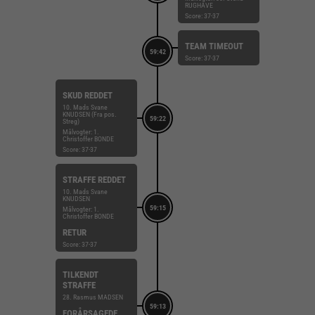
RUGHAVE
Score: 37-37
TEAM TIMEOUT
59:42
Score: 37-37
SKUD REDDET
10. Mads Svane
KNUDSEN (Fra pos.
59:22
Streg)
Målvogter: 1.
Christoffer BONDE
Score: 37-37
STRAFFE REDDET
10. Mads Svane
KNUDSEN
59:15
Målvogter: 1.
Christoffer BONDE
RETUR
Score: 37-37
TILKENDT
STRAFFE
28. Rasmus MADSEN
59:13
FORÅRSAGEDE