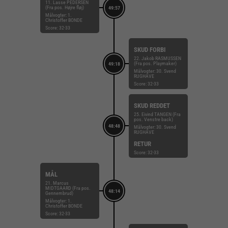
11. Lasse PEDERSEN
(Fra pos. Højre fløj)
49:57
Målvogter: 1.
Christoffer BONDE
Score: 32-33
SKUD FORBI
22. Jakob RASMUSSEN
(Fra pos. Playmaker)
49:18
Målvogter: 30. Svend
RUGHAVE
Score: 32-33
SKUD REDDET
25. Eivind TANGEN (Fra
pos. Venstre back)
48:48
Målvogter: 30. Svend
RUGHAVE
RETUR
Score: 32-33
MÅL
21. Marcus
MIDTGAARD (Fra pos.
48:14
Gennembrud)
Målvogter: 1.
Christoffer BONDE
Score: 32-33