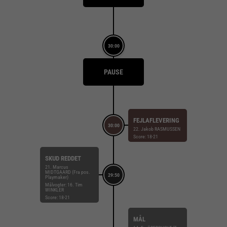
30:00
PAUSE
FEJLAFLEVERING
30:00
22. Jakob RASMUSSEN
Score: 18-21
SKUD REDDET
21. Marcus
MIDTGAARD (Fra pos.
29:50
Playmaker)
Målvogter: 16. Tim
WINKLER
Score: 18-21
MÅL