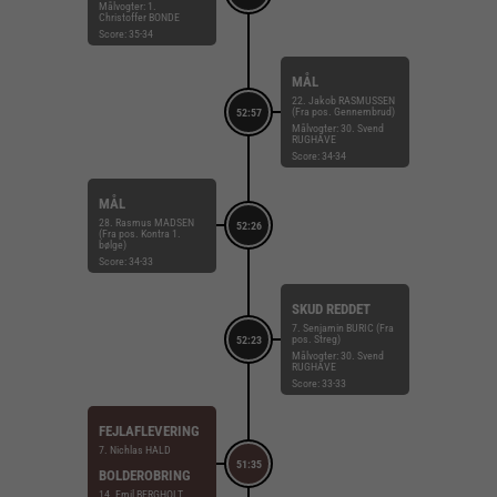
Målvogter: 1.
Christoffer BONDE
Score: 35-34
MÅL
22. Jakob RASMUSSEN
(Fra pos. Gennembrud)
52:57
Målvogter: 30. Svend
RUGHAVE
Score: 34-34
MÅL
28. Rasmus MADSEN
52:26
(Fra pos. Kontra 1.
bølge)
Score: 34-33
SKUD REDDET
7. Senjamin BURIC (Fra
pos. Streg)
52:23
Målvogter: 30. Svend
RUGHAVE
Score: 33-33
FEJLAFLEVERING
7. Nichlas HALD
51:35
BOLDEROBRING
14. Emil BERGHOLT