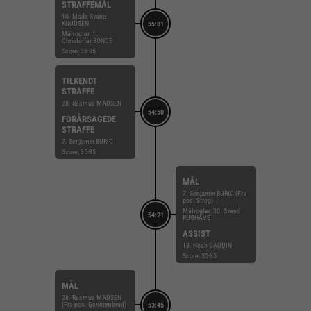
STRAFFEMÅL
10. Mads Svane
KNUDSEN
55:01
Målvogter: 1.
Christoffer BONDE
Score: 36-35
TILKENDT
STRAFFE
28. Rasmus MADSEN
54:50
FORÅRSAGEDE
STRAFFE
7. Senjamin BURIC
Score: 35-35
MÅL
7. Senjamin BURIC (Fra
pos. Streg)
Målvogter: 30. Svend
54:21
RUGHAVE
ASSIST
13. Noah GAUDIN
Score: 35-35
MÅL
28. Rasmus MADSEN
(Fra pos. Gennembrud)
53:45