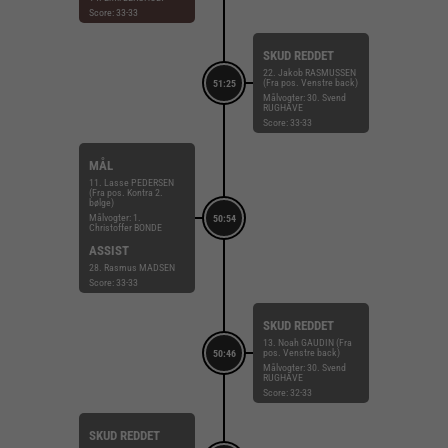
Score: 33-33
SKUD REDDET
22. Jakob RASMUSSEN
(Fra pos. Venstre back)
51:25
Målvogter: 30. Svend
RUGHAVE
Score: 33-33
MÅL
11. Lasse PEDERSEN
(Fra pos. Kontra 2.
bølge)
Målvogter: 1.
50:54
Christoffer BONDE
ASSIST
28. Rasmus MADSEN
Score: 33-33
SKUD REDDET
13. Noah GAUDIN (Fra
pos. Venstre back)
50:46
Målvogter: 30. Svend
RUGHAVE
Score: 32-33
SKUD REDDET