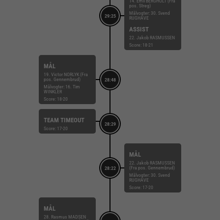
14. Emil BERGHOLT (Fra
pos. Streg)
Målvogter: 30. Svend
29:25
RUGHAVE
ASSIST
22. Jakob RASMUSSEN
Score: 18-21
MÅL
19. Victor NORLYK (Fra
pos. Gennembrud)
28:48
Målvogter: 16. Tim
WINKLER
Score: 18-20
TEAM TIMEOUT
28:29
Score: 17-20
MÅL
22. Jakob RASMUSSEN
(Fra pos. Gennembrud)
28:22
Målvogter: 30. Svend
RUGHAVE
Score: 17-20
MÅL
28. Rasmus MADSEN