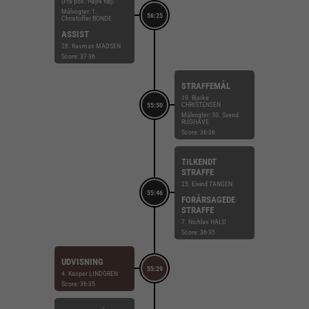
(Fra pos. Højre fløj)
Målvogter: 1.
56:25
Christoffer BONDE
ASSIST
28. Rasmus MADSEN
Score: 37-36
STRAFFEMÅL
19. Bjarke
CHRISTENSEN
55:50
Målvogter: 30. Svend
RUGHAVE
Score: 36-36
TILKENDT
STRAFFE
25. Eivind TANGEN
55:46
FORÅRSAGEDE
STRAFFE
7. Nichlas HALD
Score: 36-35
UDVISNING
55:29
4. Kasper LINDGREN
Score: 36-35