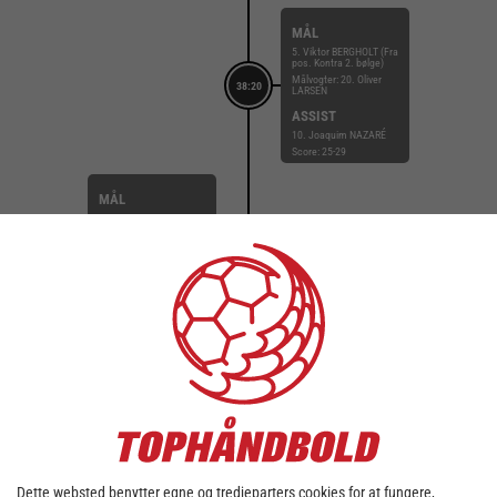
MÅL
5. Viktor BERGHOLT (Fra
pos. Kontra 2. bølge)
Målvogter: 20. Oliver
38:20
LARSEN
ASSIST
10. Joaquim NAZARÉ
Score: 25-29
MÅL
25. Magnus NORLYK
(Fra pos. Kontra 2.
bølge)
Målvogter: 1.
38:09
Christoffer BONDE
ASSIST
19. Victor NORLYK
Score: 25-28
MÅL
22. Jakob RASMUSSEN
(Fra pos. Højre back)
37:58
Målvogter: 20. Oliver
LARSEN
Score: 24-28
Dette websted benytter egne og tredjeparters cookies for at fungere,