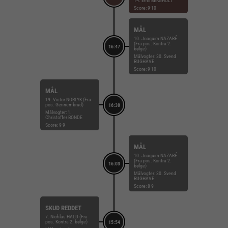
14. Emil BERGHOLT
Score: 9-10
MÅL
10. Joaquim NAZARÉ
(Fra pos. Kontra 2.
16:47
bølge)
Målvogter: 30. Svend
RUGHAVE
Score: 9-10
MÅL
19. Victor NORLYK (Fra
pos. Gennembrud)
16:38
Målvogter: 1.
Christoffer BONDE
Score: 9-9
MÅL
10. Joaquim NAZARÉ
(Fra pos. Kontra 2.
16:03
bølge)
Målvogter: 30. Svend
RUGHAVE
Score: 8-9
SKUD REDDET
7. Nichlas HALD (Fra
pos. Kontra 2. bølge)
15:54