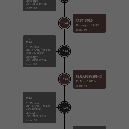
Målvogter: 1.
Christoffer BONDE
Score: 8-8
TABT BOLD
15:49
10. Joaquim NAZARÉ
Score: 8-8
MÅL
21. Marcus
MIDTGAARD (Fra pos.
15:08
Kontra 1. bølge)
Målvogter: 1.
Christoffer BONDE
Score: 8-8
FEJLAFLEVERING
15:03
13. Noah GAUDIN
Score: 7-8
MÅL
21. Marcus
MIDTGAARD (Fra pos.
14:53
Gennembrud)
Målvogter: 1.
Christoffer BONDE
Score: 7-8