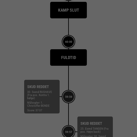
KAMP SLUT
60:00
FULDTID
SKUD REDDET
30. Svend RUGHAVE
(Fra pos. Kontra 1.
59:59
bølge)
Målvogter: 1.
Christoffer BONDE
Score: 37-37
SKUD REDDET
25. Eivind TANGEN (Fra
pos. Højre back)
59:57
Målvogter: 30. Svend