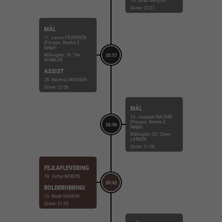
13. Noah GAUDIN
Score: 22-27
MÅL
11. Lasse PEDERSEN
(Fra pos. Kontra 2.
bølge)
Målvogter: 16. Tim
35:57
WINKLER
ASSIST
28. Rasmus MADSEN
Score: 22-26
MÅL
10. Joaquim NAZARÉ
(Fra pos. Kontra 2.
35:50
bølge)
Målvogter: 20. Oliver
LARSEN
Score: 21-26
FEJLAFLEVERING
19. Victor NORLYK
35:42
BOLDEROBRING
13. Noah GAUDIN
Score: 21-25