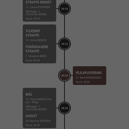
STRAFFE REDDET
11. Lasse PEDERSEN
39:55
Målvogter: 1.
Christoffer BONDE
Score: 26-29
TILKENDT
STRAFFE
19. Victor NORLYK
39:32
FORÅRSAGEDE
STRAFFE
7. Senjamin BURIC
Score: 26-29
FEJLAFLEVERING
39:04
21. René RASMUSSEN
Score: 26-29
MÅL
19. Victor NORLYK (Fra
pos. Streg)
Målvogter: 1.
38:56
Christoffer BONDE
ASSIST
28. Rasmus MADSEN
Score: 26-29