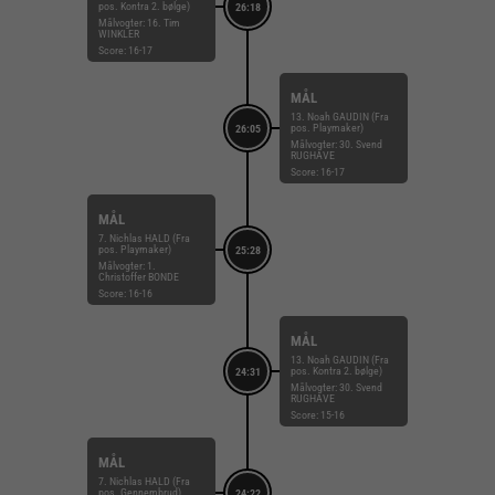
pos. Kontra 2. bølge)
26:18
Målvogter: 16. Tim
WINKLER
Score: 16-17
MÅL
13. Noah GAUDIN (Fra
pos. Playmaker)
26:05
Målvogter: 30. Svend
RUGHAVE
Score: 16-17
MÅL
7. Nichlas HALD (Fra
pos. Playmaker)
25:28
Målvogter: 1.
Christoffer BONDE
Score: 16-16
MÅL
13. Noah GAUDIN (Fra
pos. Kontra 2. bølge)
24:31
Målvogter: 30. Svend
RUGHAVE
Score: 15-16
MÅL
7. Nichlas HALD (Fra
pos. Gennembrud)
24:22