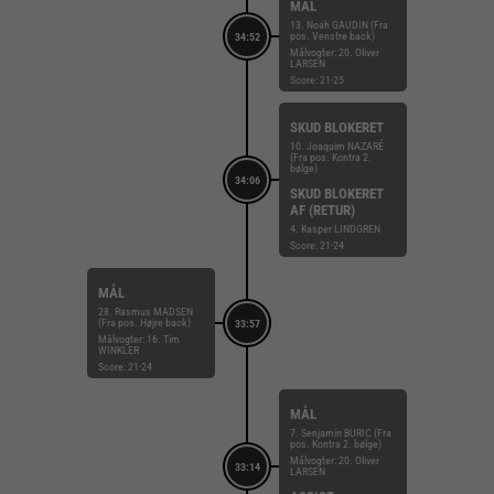
MÅL
13. Noah GAUDIN (Fra
pos. Venstre back)
34:52
Målvogter: 20. Oliver
LARSEN
Score: 21-25
SKUD BLOKERET
10. Joaquim NAZARÉ
(Fra pos. Kontra 2.
bølge)
34:06
SKUD BLOKERET
AF (RETUR)
4. Kasper LINDGREN
Score: 21-24
MÅL
28. Rasmus MADSEN
(Fra pos. Højre back)
33:57
Målvogter: 16. Tim
WINKLER
Score: 21-24
MÅL
7. Senjamin BURIC (Fra
pos. Kontra 2. bølge)
Målvogter: 20. Oliver
33:14
LARSEN