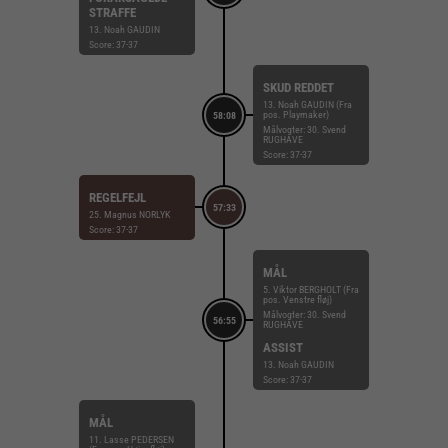
STRAFFE
13. Noah GAUDIN
Score: 37-37
SKUD REDDET
13. Noah GAUDIN (Fra
pos. Playmaker)
58:08
Målvogter: 30. Svend
RUGHAVE
Score: 37-37
REGELFEJL
57:33
25. Magnus NORLYK
Score: 37-37
MÅL
5. Viktor BERGHOLT (Fra
pos. Venstre fløj)
Målvogter: 30. Svend
56:55
RUGHAVE
ASSIST
13. Noah GAUDIN
Score: 37-37
MÅL
11. Lasse PEDERSEN