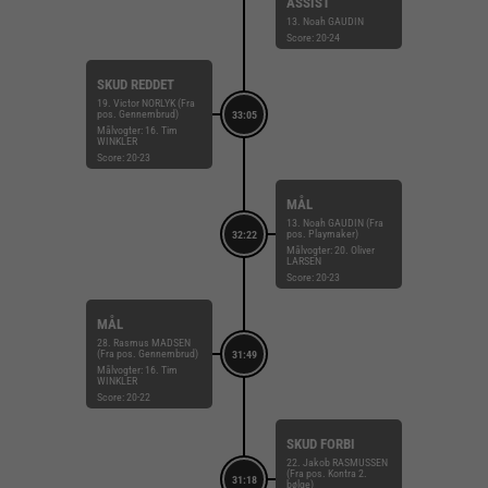
ASSIST
13. Noah GAUDIN
Score: 20-24
SKUD REDDET
19. Victor NORLYK (Fra
pos. Gennembrud)
33:05
Målvogter: 16. Tim
WINKLER
Score: 20-23
MÅL
13. Noah GAUDIN (Fra
pos. Playmaker)
32:22
Målvogter: 20. Oliver
LARSEN
Score: 20-23
MÅL
28. Rasmus MADSEN
(Fra pos. Gennembrud)
31:49
Målvogter: 16. Tim
WINKLER
Score: 20-22
SKUD FORBI
22. Jakob RASMUSSEN
(Fra pos. Kontra 2.
31:18
bølge)