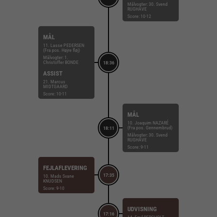
Målvogter: 30. Svend
RUGHAVE
Score: 10-12
MÅL
11. Lasse PEDERSEN
(Fra pos. Højre fløj)
Målvogter: 1.
Christoffer BONDE
18:36
ASSIST
21. Marcus
MIDTGAARD
Score: 10-11
MÅL
10. Joaquim NAZARÉ
(Fra pos. Gennembrud)
18:11
Målvogter: 30. Svend
RUGHAVE
Score: 9-11
FEJLAFLEVERING
17:35
10. Mads Svane
KNUDSEN
Score: 9-10
UDVISNING
17:16