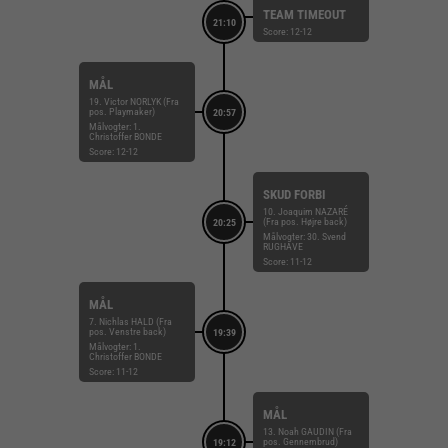
TEAM TIMEOUT
21:10
Score: 12-12
MÅL
19. Victor NORLYK (Fra
pos. Playmaker)
20:57
Målvogter: 1.
Christoffer BONDE
Score: 12-12
SKUD FORBI
10. Joaquim NAZARÉ
(Fra pos. Højre back)
20:25
Målvogter: 30. Svend
RUGHAVE
Score: 11-12
MÅL
7. Nichlas HALD (Fra
pos. Venstre back)
19:39
Målvogter: 1.
Christoffer BONDE
Score: 11-12
MÅL
13. Noah GAUDIN (Fra
pos. Gennembrud)
19:12