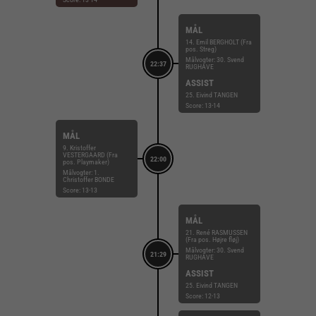
MÅL
14. Emil BERGHOLT (Fra
pos. Streg)
Målvogter: 30. Svend
22:37
RUGHAVE
ASSIST
25. Eivind TANGEN
Score: 13-14
MÅL
9. Kristoffer
VESTERGAARD (Fra
22:00
pos. Playmaker)
Målvogter: 1.
Christoffer BONDE
Score: 13-13
MÅL
21. René RASMUSSEN
(Fra pos. Højre fløj)
Målvogter: 30. Svend
21:29
RUGHAVE
ASSIST
25. Eivind TANGEN
Score: 12-13