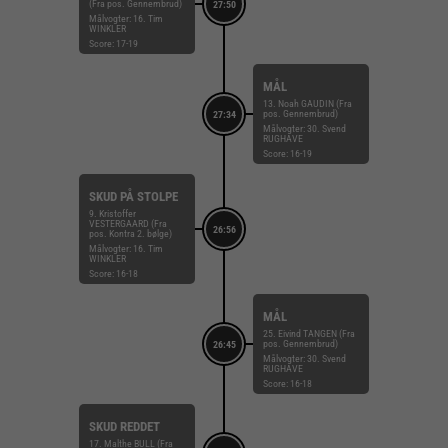
(Fra pos. Gennembrud)
27:50
Målvogter: 16. Tim
WINKLER
Score: 17-19
MÅL
13. Noah GAUDIN (Fra
pos. Gennembrud)
27:34
Målvogter: 30. Svend
RUGHAVE
Score: 16-19
SKUD PÅ STOLPE
9. Kristoffer
VESTERGAARD (Fra
26:56
pos. Kontra 2. bølge)
Målvogter: 16. Tim
WINKLER
Score: 16-18
MÅL
25. Eivind TANGEN (Fra
pos. Gennembrud)
26:45
Målvogter: 30. Svend
RUGHAVE
Score: 16-18
SKUD REDDET
17. Malthe BULL (Fra