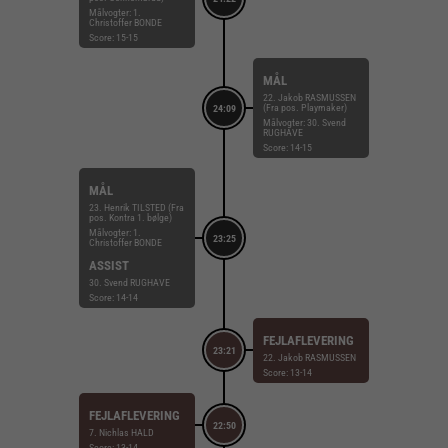
Målvogter: 1.
Christoffer BONDE
Score: 15-15
MÅL
22. Jakob RASMUSSEN
(Fra pos. Playmaker)
24:09
Målvogter: 30. Svend
RUGHAVE
Score: 14-15
MÅL
23. Henrik TILSTED (Fra
pos. Kontra 1. bølge)
Målvogter: 1.
23:25
Christoffer BONDE
ASSIST
30. Svend RUGHAVE
Score: 14-14
FEJLAFLEVERING
23:21
22. Jakob RASMUSSEN
Score: 13-14
FEJLAFLEVERING
22:50
7. Nichlas HALD
Score: 13-14