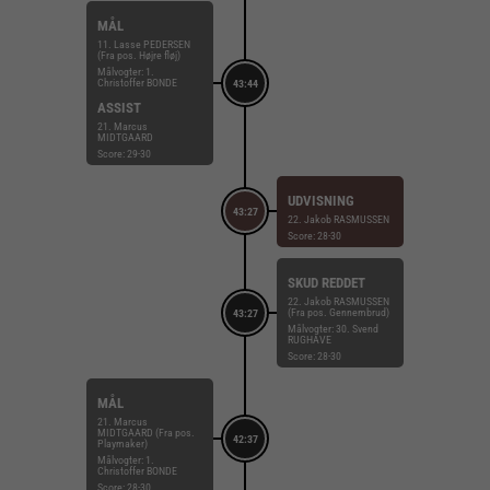
MÅL
11. Lasse PEDERSEN
(Fra pos. Højre fløj)
Målvogter: 1.
Christoffer BONDE
43:44
ASSIST
21. Marcus
MIDTGAARD
Score: 29-30
UDVISNING
43:27
22. Jakob RASMUSSEN
Score: 28-30
SKUD REDDET
22. Jakob RASMUSSEN
(Fra pos. Gennembrud)
43:27
Målvogter: 30. Svend
RUGHAVE
Score: 28-30
MÅL
21. Marcus
MIDTGAARD (Fra pos.
42:37
Playmaker)
Målvogter: 1.
Christoffer BONDE
Score: 28-30