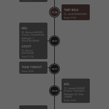
TABT BOLD
41:48
22. Jakob RASMUSSEN
Score: 27-30
MÅL
28. Rasmus MADSEN
(Fra pos. Gennembrud)
Målvogter: 1.
Christoffer BONDE
40:57
ASSIST
21. Marcus
MIDTGAARD
Score: 27-30
TEAM TIMEOUT
40:37
Score: 26-30
MÅL
10. Joaquim NAZARÉ
(Fra pos. Playmaker)
40:28
Målvogter: 20. Oliver
LARSEN
Score: 26-30