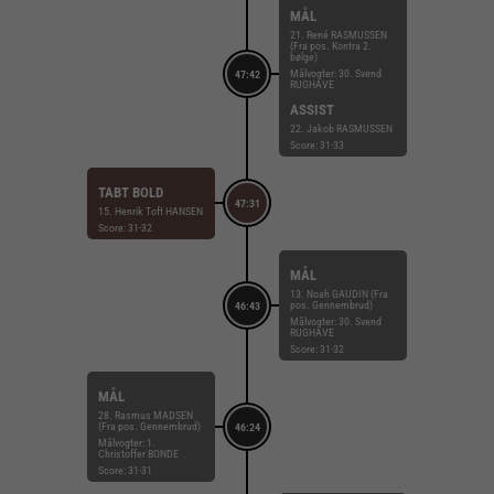
MÅL
21. René RASMUSSEN
(Fra pos. Kontra 2.
bølge)
Målvogter: 30. Svend
47:42
RUGHAVE
ASSIST
22. Jakob RASMUSSEN
Score: 31-33
TABT BOLD
47:31
15. Henrik Toft HANSEN
Score: 31-32
MÅL
13. Noah GAUDIN (Fra
pos. Gennembrud)
46:43
Målvogter: 30. Svend
RUGHAVE
Score: 31-32
MÅL
28. Rasmus MADSEN
(Fra pos. Gennembrud)
46:24
Målvogter: 1.
Christoffer BONDE
Score: 31-31