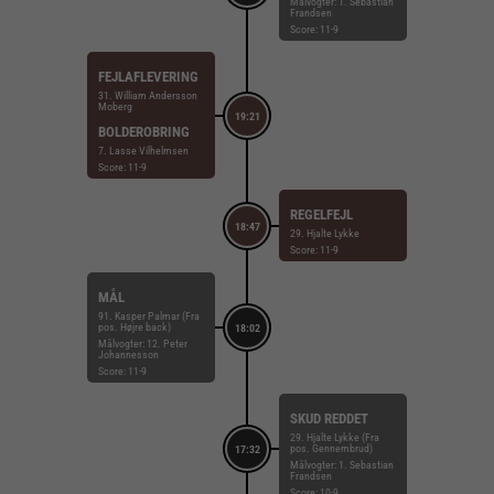
Målvogter: 1. Sebastian
Frandsen
Score: 11-9
FEJLAFLEVERING
31. William Andersson
Moberg
19:21
BOLDEROBRING
7. Lasse Vilhelmsen
Score: 11-9
REGELFEJL
18:47
29. Hjalte Lykke
Score: 11-9
MÅL
91. Kasper Palmar (Fra
pos. Højre back)
18:02
Målvogter: 12. Peter
Johannesson
Score: 11-9
SKUD REDDET
29. Hjalte Lykke (Fra
pos. Gennembrud)
17:32
Målvogter: 1. Sebastian
Frandsen
Score: 10-9