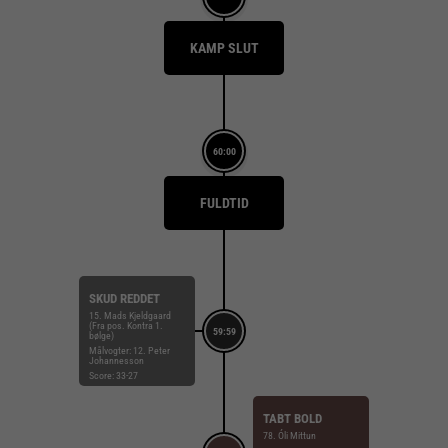
KAMP SLUT
60:00
FULDTID
SKUD REDDET
15. Mads Kjeldgaard
(Fra pos. Kontra 1.
59:59
bølge)
Målvogter: 12. Peter
Johannesson
Score: 33-27
TABT BOLD
78. Óli Mittun