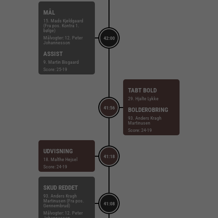
MÅL
15. Mads Kjeldgaard
(Fra pos. Kontra 1.
bølge)
Målvogter: 12. Peter
42:00
Johannesson
ASSIST
9. Martin Bisgaard
Score: 25-19
TABT BOLD
29. Hjalte Lykke
41:56
BOLDEROBRING
93. Anders Kragh
Martinusen
Score: 24-19
UDVISNING
41:18
18. Malthe Hejsel
Score: 24-19
SKUD REDDET
93. Anders Kragh
Martinusen (Fra pos.
41:08
Gennembrud)
Målvogter: 12. Peter
Johannesson