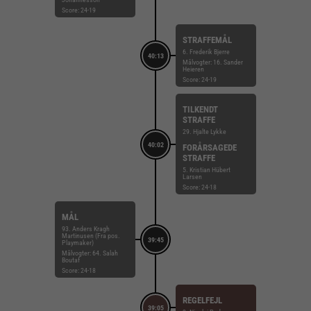
Score: 24-19
STRAFFEMÅL
6. Frederik Bjerre
40:13
Målvogter: 16. Sander
Heieren
Score: 24-19
TILKENDT
STRAFFE
29. Hjalte Lykke
40:02
FORÅRSAGEDE
STRAFFE
5. Kristian Hübert
Larsen
Score: 24-18
MÅL
93. Anders Kragh
Martinusen (Fra pos.
39:45
Playmaker)
Målvogter: 64. Salah
Boutaf
Score: 24-18
REGELFEJL
39:05