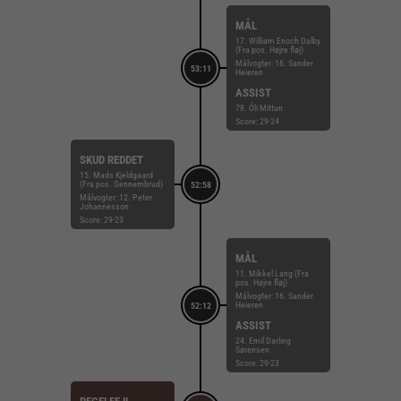
MÅL
17. William Enoch Dalby
(Fra pos. Højre fløj)
Målvogter: 16. Sander
53:11
Heieren
ASSIST
78. Óli Mittun
Score: 29-24
SKUD REDDET
15. Mads Kjeldgaard
(Fra pos. Gennembrud)
52:58
Målvogter: 12. Peter
Johannesson
Score: 29-23
MÅL
11. Mikkel Lang (Fra
pos. Højre fløj)
Målvogter: 16. Sander
Heieren
52:12
ASSIST
24. Emil Darling
Sørensen
Score: 29-23