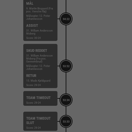
MÅL
9. Martin Bisgaard (Fra
pos. Venstre fløj)
Målvogter: 12. Peter
Johannesson
54:22
ASSIST
31. William Andersson
Moberg
Score: 30-24
SKUD REDDET
31. William Andersson
Moberg (Fra pos.
Gennembrud)
Målvogter: 12. Peter
53:52
Johannesson
RETUR
15. Mads Kjeldgaard
Score: 29-24
TEAM TIMEOUT
53:34
Score: 29-24
TEAM TIMEOUT
53:33
SLUT
Score: 29-24