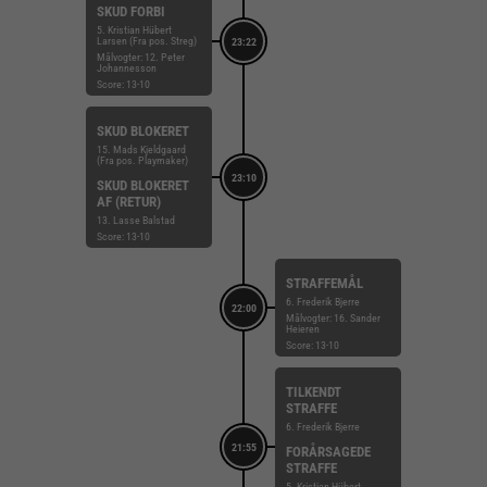
SKUD FORBI
5. Kristian Hübert
Larsen (Fra pos. Streg)
23:22
Målvogter: 12. Peter
Johannesson
Score: 13-10
SKUD BLOKERET
15. Mads Kjeldgaard
(Fra pos. Playmaker)
23:10
SKUD BLOKERET
AF (RETUR)
13. Lasse Balstad
Score: 13-10
STRAFFEMÅL
6. Frederik Bjerre
22:00
Målvogter: 16. Sander
Heieren
Score: 13-10
TILKENDT
STRAFFE
6. Frederik Bjerre
21:55
FORÅRSAGEDE
STRAFFE
5. Kristian Hübert