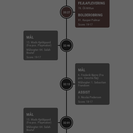
FEJLAFLEVERING
78. Óli Mittun
33:27
BOLDEROBRING
91. Kasper Palmar
Score: 19-17
MÅL
15. Mads Kjeldgaard
(Fra pos. Playmaker)
32:46
Målvogter: 64. Salah
Boutaf
Score: 19-17
MÅL
6. Frederik Bjerre (Fra
pos. Venstre fløj)
Målvogter: 1. Sebastian
32:13
Frandsen
ASSIST
3. Nicolai Pedersen
Score: 18-17
MÅL
15. Mads Kjeldgaard
(Fra pos. Playmaker)
32:01
Målvogter: 64. Salah
Boutaf