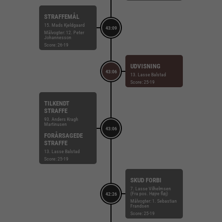
STRAFFEMÅL
15. Mads Kjeldgaard
43:09
Målvogter: 12. Peter
Johannesson
Score: 26-19
UDVISNING
43:06
13. Lasse Balstad
Score: 25-19
TILKENDT
STRAFFE
93. Anders Kragh
Martinusen
43:06
FORÅRSAGEDE
STRAFFE
13. Lasse Balstad
Score: 25-19
SKUD FORBI
7. Lasse Vilhelmsen
(Fra pos. Højre fløj)
42:26
Målvogter: 1. Sebastian
Frandsen
Score: 25-19