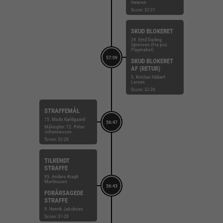
Heieren
Score: 32-27
SKUD BLOKERET
24. Emil Darling
Sørensen (Fra pos.
Playmaker)
57:09
SKUD BLOKERET
AF (RETUR)
5. Kristian Hübert
Larsen
Score: 32-26
STRAFFEMÅL
15. Mads Kjeldgaard
56:47
Målvogter: 12. Peter
Johannesson
Score: 32-26
TILKENDT
STRAFFE
93. Anders Kragh
Martinusen
56:43
FORÅRSAGEDE
STRAFFE
9. Henrik Jakobsen
Score: 31-26