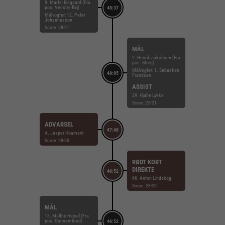
9. Martin Bisgaard (Fra
pos. Venstre fløj)
48:37
Målvogter: 12. Peter
Johannesson
Score: 28-21
MÅL
9. Henrik Jakobsen (Fra
pos. Streg)
Målvogter: 1. Sebastian
48:05
Frandsen
ASSIST
29. Hjalte Lykke
Score: 28-21
ADVARSEL
47:48
A. Jesper Houmark
Score: 28-20
RØDT KORT
DIREKTE
46:52
66. Anton Lindskog
Score: 28-20
MÅL
18. Malthe Hejsel (Fra
pos. Gennembrud)
46:52