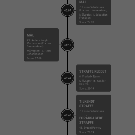
MÅL
7. Lasse Vilhelmsen
(Fra pos. Gennembrud)
45:07
Målvogter: 1. Sebastian
Frandsen
Score: 27-20
MÅL
93. Anders Kragh
Martinusen (Fra pos.
44:16
Gennembrud)
Målvogter: 12. Peter
Johannesson
Score: 27-19
STRAFFE REDDET
6. Frederik Bjerre
43:49
Målvogter: 16. Sander
Heieren
Score: 26-19
TILKENDT
STRAFFE
7. Lasse Vilhelmsen
43:46
FORÅRSAGEDE
STRAFFE
41. Evgeni Pevnov
Score: 26-19