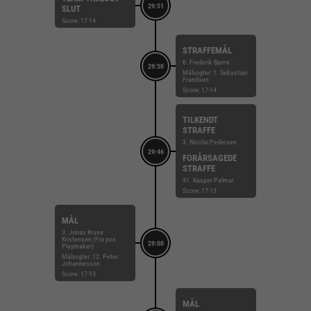
29:51
SLUT
Score: 17-14
STRAFFEMÅL
6. Frederik Bjerre
29:50
Målvogter: 1. Sebastian
Frandsen
Score: 17-14
TILKENDT
STRAFFE
3. Nicolai Pedersen
29:46
FORÅRSAGEDE
STRAFFE
91. Kasper Palmar
Score: 17-13
MÅL
3. Jonas Kruse
Kristensen (Fra pos.
29:00
Playmaker)
Målvogter: 12. Peter
Johannesson
Score: 17-13
MÅL