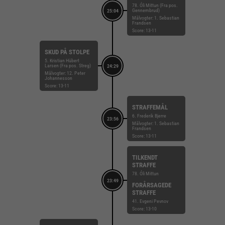
78. Óli Mittun (Fra pos.
Gennembrud)
25:04
Målvogter: 1. Sebastian
Frandsen
Score: 13-11
SKUD PÅ STOLPE
5. Kristian Hübert
Larsen (Fra pos. Streg)
24:29
Målvogter: 12. Peter
Johannesson
Score: 13-11
STRAFFEMÅL
6. Frederik Bjerre
23:56
Målvogter: 1. Sebastian
Frandsen
Score: 13-11
TILKENDT
STRAFFE
78. Óli Mittun
23:49
FORÅRSAGEDE
STRAFFE
41. Evgeni Pevnov
Score: 13-10