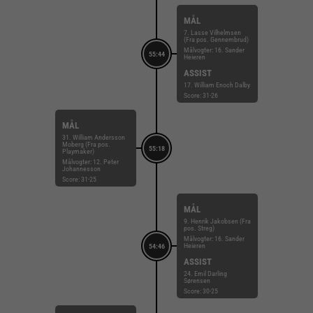
MÅL
7. Lasse Vilhelmsen
(Fra pos. Gennembrud)
Målvogter: 16. Sander
55:44
Heieren
ASSIST
17. William Enoch Dalby
Score: 31-26
MÅL
31. William Andersson
Moberg (Fra pos.
55:18
Playmaker)
Målvogter: 12. Peter
Johannesson
Score: 31-25
MÅL
9. Henrik Jakobsen (Fra
pos. Streg)
Målvogter: 16. Sander
Heieren
54:46
ASSIST
24. Emil Darling
Sørensen
Score: 30-25