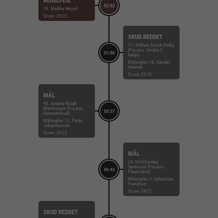
REGELFEJL
52:02
18. Malthe Hejsel
Score: 29-22
SKUD REDDET
17. William Enoch Dalby
(Fra pos. Kontra 2.
51:06
bølge)
Målvogter: 16. Sander
Heieren
Score: 29-22
MÅL
93. Anders Kragh
Martinusen (Fra pos.
50:57
Gennembrud)
Målvogter: 12. Peter
Johannesson
Score: 29-22
MÅL
24. Emil Darling
Sørensen (Fra pos.
49:43
Playmaker)
Målvogter: 1. Sebastian
Frandsen
Score: 28-22
SKUD REDDET