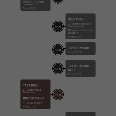
Målvogter: 12. Peter
Johannesson
Score: 28-20
SKUD FORBI
78. Óli Mittun (Fra pos.
Venstre back)
46:21
Målvogter: 1. Sebastian
Frandsen
Score: 27-20
TEAM TIMEOUT
45:41
Score: 27-20
TEAM TIMEOUT
45:38
SLUT
Score: 27-20
TABT BOLD
93. Anders Kragh
Martinusen
45:31
BOLDEROBRING
13. Lasse Balstad
Score: 27-20