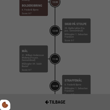
13:00
BOLDEROBRING
6. Frederik Bjerre
Score: 6-7
SKUD PÅ STOLPE
29. Hjalte Lykke (Fra
pos. Gennembrud)
12:05
Målvogter: 1. Sebastian
Frandsen
Score: 6-7
MÅL
31. William Andersson
Moberg (Fra pos.
11:46
Gennembrud)
Målvogter: 64. Salah
Boutaf
Score: 6-7
STRAFFEMÅL
6. Frederik Bjerre
10:58
Målvogter: 1. Sebastian
Frandsen
Score: 5-7
TILBAGE
UDVISNING
10:54
41. Evgeni Pevnov