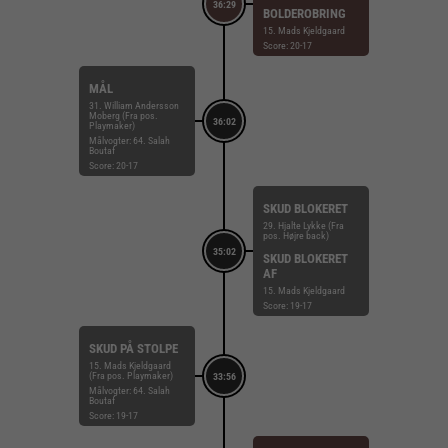
36:29
BOLDEROBRING
15. Mads Kjeldgaard
Score: 20-17
MÅL
31. William Andersson
Moberg (Fra pos.
36:02
Playmaker)
Målvogter: 64. Salah
Boutaf
Score: 20-17
SKUD BLOKERET
29. Hjalte Lykke (Fra
pos. Højre back)
35:02
SKUD BLOKERET
AF
15. Mads Kjeldgaard
Score: 19-17
SKUD PÅ STOLPE
15. Mads Kjeldgaard
(Fra pos. Playmaker)
33:56
Målvogter: 64. Salah
Boutaf
Score: 19-17