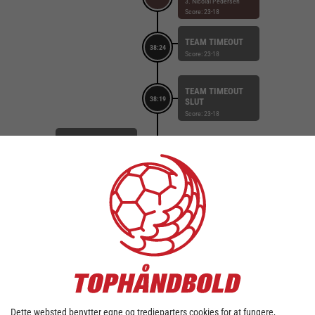
3. Nicolai Pedersen
Score: 23-18
TEAM TIMEOUT
38:24
Score: 23-18
TEAM TIMEOUT
38:19
SLUT
Score: 23-18
MÅL
93. Anders Kragh
Martinusen (Fra pos.
Kontra 1. bølge)
Målvogter: 64. Salah
38:19
Boutaf
ASSIST
18. Malthe Hejsel
Score: 23-18
FEJLAFLEVERING
29. Hjalte Lykke
38:15
BOLDEROBRING
18. Malthe Hejsel
Score: 22-18
Dette websted benytter egne og tredjeparters cookies for at fungere,