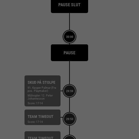
PAUSE SLUT
30:00
PAUSE
SKUD PÅ STOLPE
91. Kasper Palmar (Fra
pos. Playmaker)
29:59
Målvogter: 12. Peter
Johannesson
Score: 17-14
TEAM TIMEOUT
29:53
Score: 17-14
TEAM TIMEOUT