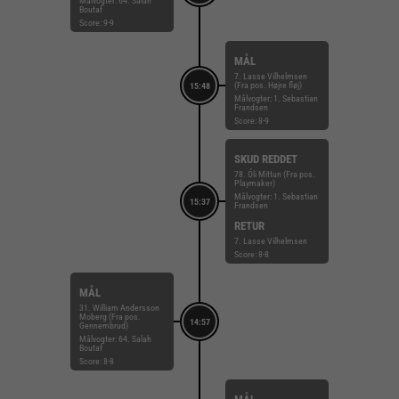
Målvogter: 64. Salah
Boutaf
Score: 9-9
MÅL
7. Lasse Vilhelmsen
(Fra pos. Højre fløj)
15:48
Målvogter: 1. Sebastian
Frandsen
Score: 8-9
SKUD REDDET
78. Óli Mittun (Fra pos.
Playmaker)
Målvogter: 1. Sebastian
15:37
Frandsen
RETUR
7. Lasse Vilhelmsen
Score: 8-8
MÅL
31. William Andersson
Moberg (Fra pos.
14:57
Gennembrud)
Målvogter: 64. Salah
Boutaf
Score: 8-8