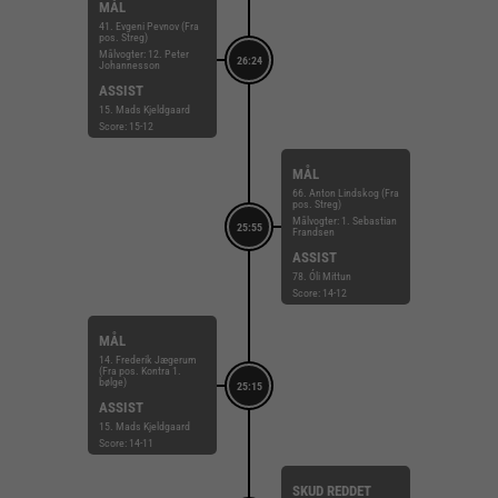
MÅL
41. Evgeni Pevnov (Fra
pos. Streg)
Målvogter: 12. Peter
26:24
Johannesson
ASSIST
15. Mads Kjeldgaard
Score: 15-12
MÅL
66. Anton Lindskog (Fra
pos. Streg)
Målvogter: 1. Sebastian
25:55
Frandsen
ASSIST
78. Óli Mittun
Score: 14-12
MÅL
14. Frederik Jægerum
(Fra pos. Kontra 1.
bølge)
25:15
ASSIST
15. Mads Kjeldgaard
Score: 14-11
SKUD REDDET