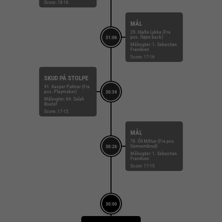
Score: 18-16
MÅL
29. Hjalte Lykke (Fra
pos. Højre back)
31:06
Målvogter: 1. Sebastian
Frandsen
Score: 17-16
SKUD PÅ STOLPE
91. Kasper Palmar (Fra
pos. Playmaker)
30:54
Målvogter: 64. Salah
Boutaf
Score: 17-15
MÅL
78. Óli Mittun (Fra pos.
Gennembrud)
30:26
Målvogter: 1. Sebastian
Frandsen
Score: 17-15
30:00