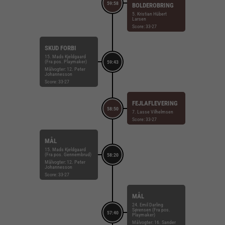
59:58
BOLDEROBRING
5. Kristian Hübert
Larsen
Score: 33-27
SKUD FORBI
15. Mads Kjeldgaard
(Fra pos. Playmaker)
59:43
Målvogter: 12. Peter
Johannesson
Score: 33-27
FEJLAFLEVERING
58:50
7. Lasse Vilhelmsen
Score: 33-27
MÅL
15. Mads Kjeldgaard
(Fra pos. Gennembrud)
58:20
Målvogter: 12. Peter
Johannesson
Score: 33-27
MÅL
24. Emil Darling
Sørensen (Fra pos.
57:40
Playmaker)
Målvogter: 16. Sander