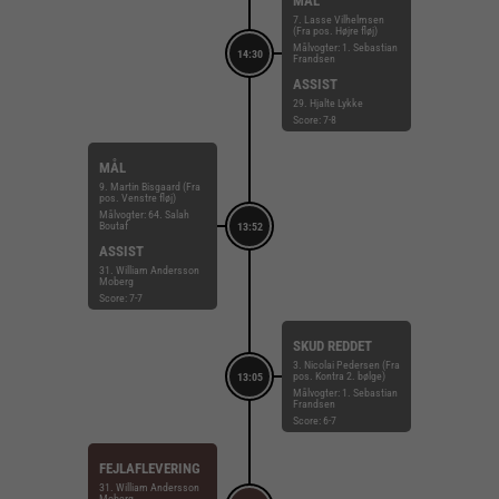
MÅL
7. Lasse Vilhelmsen
(Fra pos. Højre fløj)
Målvogter: 1. Sebastian
14:30
Frandsen
ASSIST
29. Hjalte Lykke
Score: 7-8
MÅL
9. Martin Bisgaard (Fra
pos. Venstre fløj)
Målvogter: 64. Salah
Boutaf
13:52
ASSIST
31. William Andersson
Moberg
Score: 7-7
SKUD REDDET
3. Nicolai Pedersen (Fra
pos. Kontra 2. bølge)
13:05
Målvogter: 1. Sebastian
Frandsen
Score: 6-7
FEJLAFLEVERING
31. William Andersson
Moberg