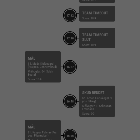
TEAM TIMEOUT
17:12
Score: 10-9
TEAM TIMEOUT
17:10
SLUT
Score: 10-9
MÅL
15. Mads Kjeldgaard
(Fra pos. Gennembrud)
16:57
Målvogter: 64. Salah
Boutaf
Score: 10-9
SKUD REDDET
66. Anton Lindskog (Fra
pos. Streg)
16:48
Målvogter: 1. Sebastian
Frandsen
Score: 9-9
MÅL
91. Kasper Palmar (Fra
pos. Playmaker)
16:36