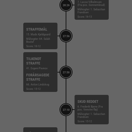
7. Lasse Vilhelmsen
(Fra pos. Gennembrud)
28:26
Målvogter: 1. Sebastian
Frandsen
Score: 16-13
STRAFFEMÅL
15. Mads Kjeldgaard
27:56
Målvogter: 64. Salah
Boutaf
Score: 16-12
TILKENDT
STRAFFE
41. Evgeni Pevnov
27:50
FORÅRSAGEDE
STRAFFE
66. Anton Lindskog
Score: 15-12
SKUD REDDET
6. Frederik Bjerre (Fra
pos. Venstre fløj)
27:10
Målvogter: 1. Sebastian
Frandsen
Score: 15-12