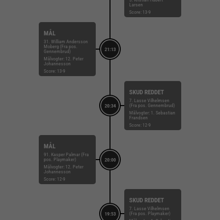
Larsen
Score: 13-9
MÅL
31. William Andersson
Moberg (Fra pos.
21:13
Gennembrud)
Målvogter: 12. Peter
Johannesson
Score: 13-9
SKUD REDDET
7. Lasse Vilhelmsen
(Fra pos. Gennembrud)
20:34
Målvogter: 1. Sebastian
Frandsen
Score: 12-9
MÅL
91. Kasper Palmar (Fra
pos. Playmaker)
20:00
Målvogter: 12. Peter
Johannesson
Score: 12-9
SKUD REDDET
7. Lasse Vilhelmsen
(Fra pos. Playmaker)
19:53