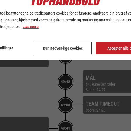
51:36
ed benytter egne og tredjeparters cookies for at fungere, analysere din brug af v
og tjenester, hjælpe med vores salgsfremmende og marketingsmæssige indsats og
MÅL
 tredjeparter.
Læs mere
50:55
64. Rune Schrøder
Score: 25-28
tillinger
Kun nødvendige cookies
Accepter alle 
50:18
MÅL
49:42
64. Rune Schrøder
Score: 24-27
TEAM TIMEOUT
49:08
Score: 24-26
48:41