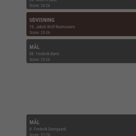
Score: 24-26
UDVISNING
19. Jakob Wolf Rasmussen
Score: 23-26
MÅL
88. Frederik Børm
Score: 23-26
MÅL
8. Frederik Damgaard
Score: 22-26