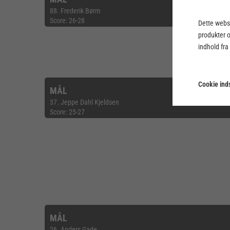
88. Frederik Børm
Score: 26-28
Dette webst
produkter 
indhold fra
Cookie inds
MÅL
37. Jeppe Dahl Kjeldsen
Score: 25-27
MÅL
26. Anders Gade