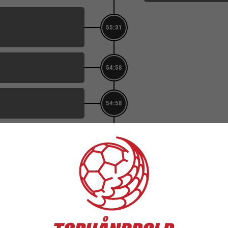
55:31
54:58
54:58
MÅL
54:48
10. Mathias Nikolajsen
Score: 26-30
MÅL
53:52
64. Rune Schrøder
Score: 26-29