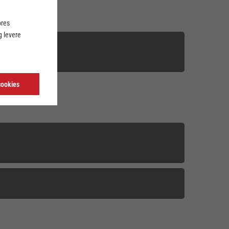
ores
 levere
cookies