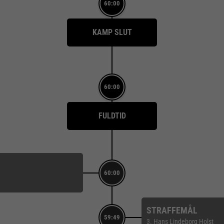
60:00
KAMP SLUT
60:00
FULDTID
60:00
STRAFFEMÅL
59:49
3. Hans Lindeborg Holst