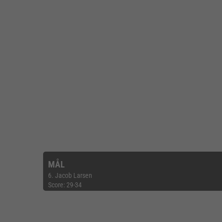
MÅL
6. Jacob Larsen
Score: 29-34