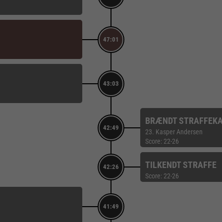
47:01
43:03
BRÆNDT STRAFFEK
42:49
23. Kasper Andersen
Score: 22-26
TILKENDT STRAFFE
42:26
Score: 22-26
41:49