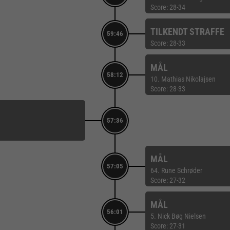
Score: 28-34
TILKENDT STRAFFE
59:46
Score: 28-33
MÅL
58:12
10. Mathias Nikolajsen
Score: 28-33
57:36
MÅL
57:05
64. Rune Schrøder
Score: 27-32
MÅL
56:01
5. Nick Bøg Nielsen
Score: 27-31