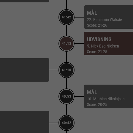
MÅL
41:42
22. Benjamin Walsøe
Score: 21-26
UDVISNING
41:13
5. Nick Bøg Nielsen
Score: 21-25
41:10
MÅL
40:53
10. Mathias Nikolajsen
Score: 20-25
40:42