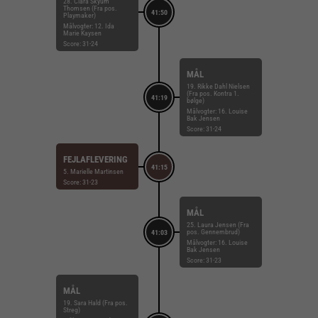
28. Clara Skyum
Thomsen (Fra pos.
41:50
Playmaker)
Målvogter: 12. Ida
Marie Kaysen
Score: 31-24
MÅL
19. Rikke Dahl Nielsen
(Fra pos. Kontra 1.
41:19
bølge)
Målvogter: 16. Louise
Bak Jensen
Score: 31-24
FEJLAFLEVERING
41:15
5. Marielle Martinsen
Score: 31-23
MÅL
25. Laura Jensen (Fra
pos. Gennembrud)
41:03
Målvogter: 16. Louise
Bak Jensen
Score: 31-23
MÅL
19. Sara Hald (Fra pos.
Streg)