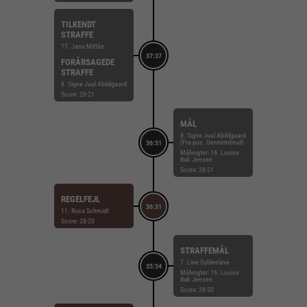
TILKENDT
STRAFFE
77. Jana Mittún
37:37
FORÅRSAGEDE
STRAFFE
8. Signe Juul Abildgaard
Score: 28-21
MÅL
8. Signe Juul Abildgaard
(Fra pos. Gennembrud)
36:51
Målvogter: 16. Louise
Bak Jensen
Score: 28-21
REGELFEJL
36:31
11. Rosa Schmidt
Score: 28-20
STRAFFEMÅL
7. Line Gyldenløve
35:54
Målvogter: 16. Louise
Bak Jensen
Score: 28-20