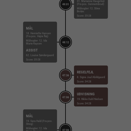
31. Marianne Haugsted
(Fra pos. Gennembrud)
49:01
Målvogter: 12. Stine
Broløs
Score: 35-28
MÅL
18. Henriette Hansen
(Fra pos. Højre fløj)
Målvogter: 12. Ida
48:12
Marie Kaysen
ASSIST
62. Louise Søndergaard
Score: 35-28
REGELFEJL
47:36
8. Signe Juul Abildgaard
Score: 34-28
UDVISNING
47:06
19. Rikke Dahl Nielsen
Score: 34-28
MÅL
19. Sara Hald (Fra pos.
Streg)
Målvogter: 12. Ida
47:06