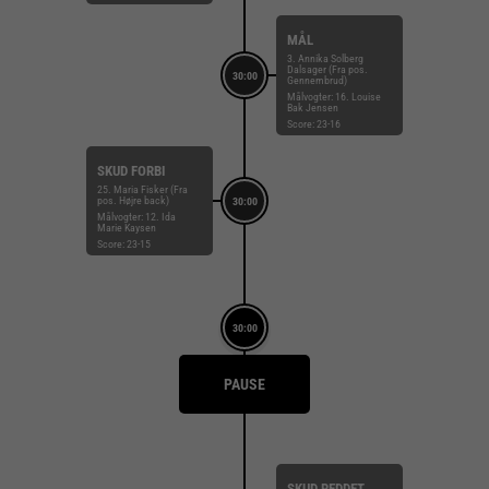
MÅL
3. Annika Solberg
Dalsager (Fra pos.
30:00
Gennembrud)
Målvogter: 16. Louise
Bak Jensen
Score: 23-16
SKUD FORBI
25. Maria Fisker (Fra
pos. Højre back)
30:00
Målvogter: 12. Ida
Marie Kaysen
Score: 23-15
30:00
PAUSE
SKUD REDDET