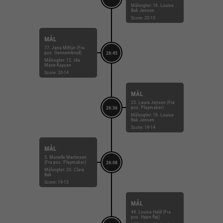
Målvogter: 16. Louise
Bak Jensen
Score: 20-15
MÅL
77. Jana Mittún (Fra
pos. Gennembrud)
26:45
Målvogter: 12. Ida
Marie Kaysen
Score: 20-14
MÅL
25. Laura Jensen (Fra
pos. Playmaker)
26:36
Målvogter: 16. Louise
Bak Jensen
Score: 19-14
MÅL
5. Marielle Martinsen
(Fra pos. Playmaker)
26:08
Målvogter: 20. Clara
Bak
Score: 19-13
MÅL
44. Louise Hald (Fra
pos. Højre fløj)