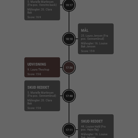
5. Marielle Martinsen
(Fra pos. Venstre back)
19:17
Målvogter: 20. Clara
Bak
Score: 16-9
MÅL
25. Laura Jensen (Fra
pos. Gennembrud)
18:10
Målvogter: 16. Louise
Bak Jensen
Score: 15-9
UDVISNING
17:56
9. Laura Thestrup
Score: 15-8
SKUD REDDET
5. Marielle Martinsen
(Fra pos. Gennembrud)
17:48
Målvogter: 20. Clara
Bak
Score: 15-8
SKUD REDDET
44. Louise Hald (Fra
pos. Højre fløj)
17:11
Målvogter: 16. Louise
Bak Jensen