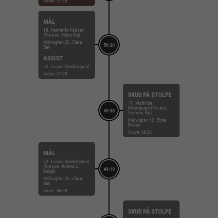
Score: 37-28
MÅL
18. Henriette Hansen
(Fra pos. Højre fløj)
Målvogter: 20. Clara
50:20
Bak
ASSIST
62. Louise Søndergaard
Score: 37-28
SKUD PÅ STOLPE
17. Mathilde
Østergaard (Fra pos.
49:38
Venstre fløj)
Målvogter: 12. Stine
Broløs
Score: 36-28
MÅL
62. Louise Søndergaard
(Fra pos. Kontra 2.
49:10
bølge)
Målvogter: 20. Clara
Bak
Score: 36-28
SKUD PÅ STOLPE