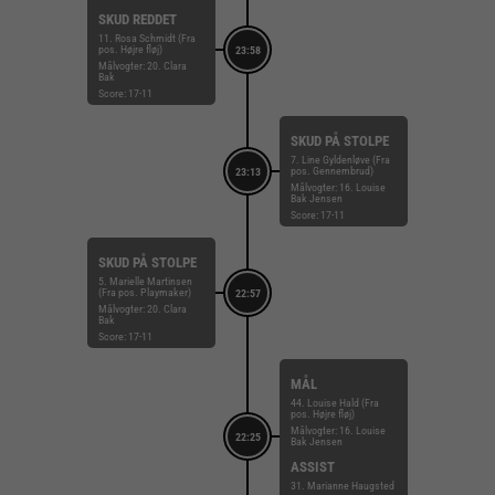
SKUD REDDET
11. Rosa Schmidt (Fra
pos. Højre fløj)
23:58
Målvogter: 20. Clara
Bak
Score: 17-11
SKUD PÅ STOLPE
7. Line Gyldenløve (Fra
pos. Gennembrud)
23:13
Målvogter: 16. Louise
Bak Jensen
Score: 17-11
SKUD PÅ STOLPE
5. Marielle Martinsen
(Fra pos. Playmaker)
22:57
Målvogter: 20. Clara
Bak
Score: 17-11
MÅL
44. Louise Hald (Fra
pos. Højre fløj)
Målvogter: 16. Louise
22:25
Bak Jensen
ASSIST
31. Marianne Haugsted