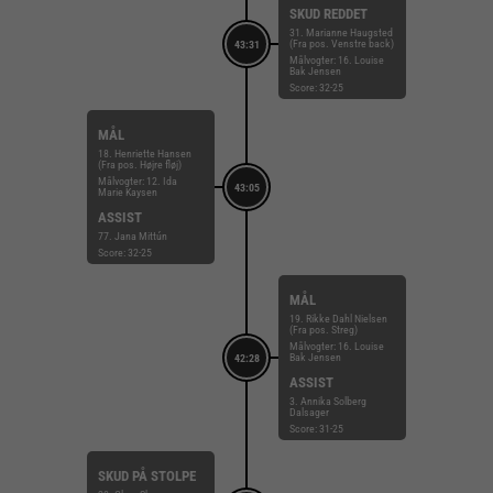
SKUD REDDET
31. Marianne Haugsted
(Fra pos. Venstre back)
43:31
Målvogter: 16. Louise
Bak Jensen
Score: 32-25
MÅL
18. Henriette Hansen
(Fra pos. Højre fløj)
Målvogter: 12. Ida
43:05
Marie Kaysen
ASSIST
77. Jana Mittún
Score: 32-25
MÅL
19. Rikke Dahl Nielsen
(Fra pos. Streg)
Målvogter: 16. Louise
Bak Jensen
42:28
ASSIST
3. Annika Solberg
Dalsager
Score: 31-25
SKUD PÅ STOLPE