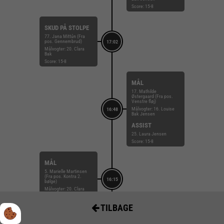
Score: 15-8
SKUD PÅ STOLPE
77. Jana Mittún (Fra
pos. Gennembrud)
17:02
Målvogter: 20. Clara
Bak
Score: 15-8
MÅL
17. Mathilde
Østergaard (Fra pos.
Venstre fløj)
Målvogter: 16. Louise
16:48
Bak Jensen
ASSIST
25. Laura Jensen
Score: 15-8
MÅL
5. Marielle Martinsen
(Fra pos. Kontra 2.
16:15
bølge)
Målvogter: 20. Clara
Bak
Score: 15-7
TILBAGE
MÅL