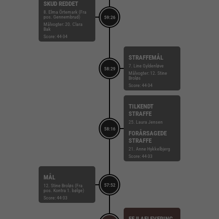
SKUD REDDET
8. Elma Örtemark (Fra
pos. Gennembrud)
59:26
Målvogter: 20. Clara
Bak
Score: 44-34
STRAFFEMÅL
7. Line Gyldenløve
58:29
Målvogter: 12. Stine
Broløs
Score: 44-34
TILKENDT
STRAFFE
25. Laura Jensen
58:16
FORÅRSAGEDE
STRAFFE
21. Anne Hykkelbjerg
Score: 44-33
MÅL
57:52
12. Stine Broløs (Fra
pos. Kontra 1. bølge)
Score: 44-33
FEJLAFLEVERING