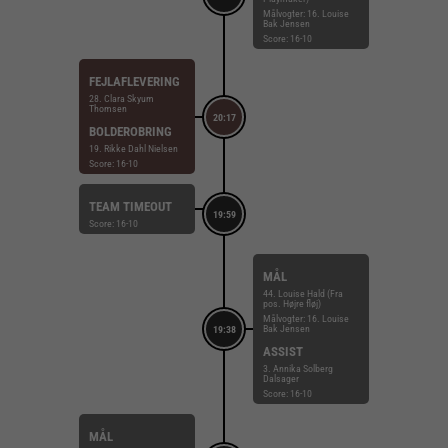
Målvogter: 16. Louise
Bak Jensen
Score: 16-10
FEJLAFLEVERING
28. Clara Skyum
Thomsen
20:17
BOLDEROBRING
19. Rikke Dahl Nielsen
Score: 16-10
TEAM TIMEOUT
19:59
Score: 16-10
MÅL
44. Louise Hald (Fra
pos. Højre fløj)
Målvogter: 16. Louise
Bak Jensen
19:38
ASSIST
3. Annika Solberg
Dalsager
Score: 16-10
MÅL