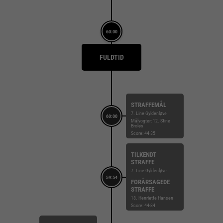
60:00
FULDTID
STRAFFEMÅL
7. Line Gyldenløve
60:00
Målvogter: 12. Stine
Broløs
Score: 44-35
TILKENDT
STRAFFE
7. Line Gyldenløve
59:54
FORÅRSAGEDE
STRAFFE
18. Henriette Hansen
Score: 44-34