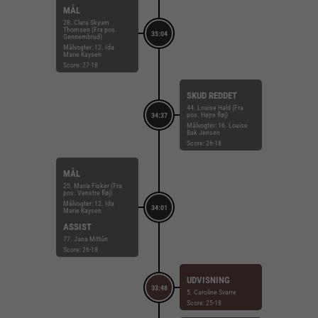
MÅL
28. Clara Skyum
Thomsen (Fra pos.
35:04
Gennembrud)
Målvogter: 12. Ida
Marie Kaysen
Score: 27-18
SKUD REDDET
44. Louise Hald (Fra
pos. Højre fløj)
34:37
Målvogter: 16. Louise
Bak Jensen
Score: 26-18
MÅL
25. Maria Fisker (Fra
pos. Venstre fløj)
Målvogter: 12. Ida
34:01
Marie Kaysen
ASSIST
77. Jana Mittún
Score: 26-18
UDVISNING
33:48
5. Caroline Svarre
Score: 25-18