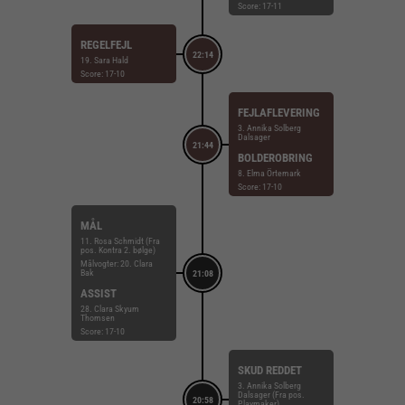
Score: 17-11
REGELFEJL
22:14
19. Sara Hald
Score: 17-10
FEJLAFLEVERING
3. Annika Solberg
Dalsager
21:44
BOLDEROBRING
8. Elma Örtemark
Score: 17-10
MÅL
11. Rosa Schmidt (Fra
pos. Kontra 2. bølge)
Målvogter: 20. Clara
Bak
21:08
ASSIST
28. Clara Skyum
Thomsen
Score: 17-10
SKUD REDDET
3. Annika Solberg
Dalsager (Fra pos.
20:58
Playmaker)