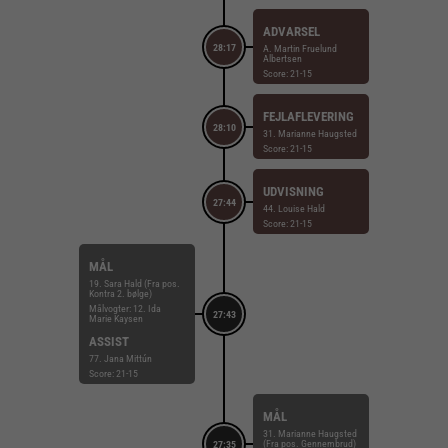
ADVARSEL
28:17
A. Martin Fruelund
Albertsen
Score: 21-15
FEJLAFLEVERING
28:10
31. Marianne Haugsted
Score: 21-15
UDVISNING
27:44
44. Louise Hald
Score: 21-15
MÅL
19. Sara Hald (Fra pos.
Kontra 2. bølge)
Målvogter: 12. Ida
27:43
Marie Kaysen
ASSIST
77. Jana Mittún
Score: 21-15
MÅL
31. Marianne Haugsted
(Fra pos. Gennembrud)
27:35