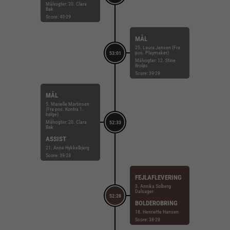
Målvogter: 20. Clara
Bak
Score: 40-29
MÅL
25. Laura Jensen (Fra
pos. Playmaker)
53:01
Målvogter: 12. Stine
Broløs
Score: 39-29
MÅL
5. Marielle Martinsen
(Fra pos. Kontra 1.
bølge)
Målvogter: 20. Clara
52:33
Bak
ASSIST
21. Anne Hykkelbjerg
Score: 39-28
FEJLAFLEVERING
3. Annika Solberg
Dalsager
52:28
BOLDEROBRING
18. Henriette Hansen
Score: 38-28