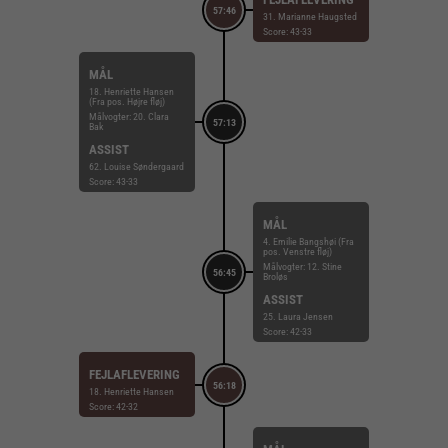
57:46
31. Marianne Haugsted
Score: 43-33
MÅL
18. Henriette Hansen
(Fra pos. Højre fløj)
Målvogter: 20. Clara
57:13
Bak
ASSIST
62. Louise Søndergaard
Score: 43-33
MÅL
4. Emilie Bangshøi (Fra
pos. Venstre fløj)
Målvogter: 12. Stine
56:45
Broløs
ASSIST
25. Laura Jensen
Score: 42-33
FEJLAFLEVERING
56:18
18. Henriette Hansen
Score: 42-32