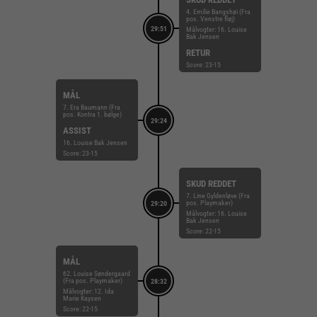
4. Emilie Bangshøi (Fra
pos. Venstre fløj)
29:51
Målvogter: 16. Louise
Bak Jensen
RETUR
Score: 23-15
MÅL
7. Era Baumann (Fra
pos. Kontra 1. bølge)
29:24
ASSIST
16. Louise Bak Jensen
Score: 23-15
SKUD REDDET
7. Line Gyldenløve (Fra
pos. Playmaker)
29:20
Målvogter: 16. Louise
Bak Jensen
Score: 22-15
MÅL
62. Louise Søndergaard
(Fra pos. Playmaker)
28:32
Målvogter: 12. Ida
Marie Kaysen
Score: 22-15