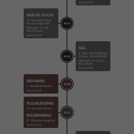
Score: 32-27
SKUD PÅ STOLPE
18. Henriette Hansen
(Fra pos. Højre fløj)
44:41
Målvogter: 12. Ida
Marie Kaysen
Score: 32-26
MÅL
8. Signe Juul Abildgaard
(Fra pos. Gennembrud)
44:05
Målvogter: 16. Louise
Bak Jensen
Score: 32-26
UDVISNING
43:48
5. Marielle Martinsen
Score: 32-25
FEJLAFLEVERING
18. Henriette Hansen
43:47
BOLDEROBRING
31. Marianne Haugsted
Score: 32-25