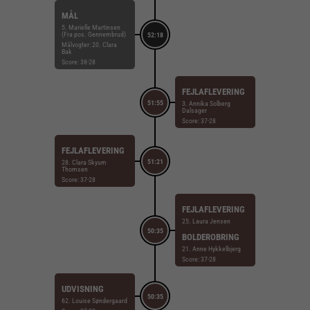
MÅL
5. Marielle Martinsen
(Fra pos. Gennembrud)
52:18
Målvogter: 20. Clara
Bak
Score: 38-28
FEJLAFLEVERING
51:55
3. Annika Solberg
Dalsager
Score: 37-28
FEJLAFLEVERING
51:21
28. Clara Skyum
Thomsen
Score: 37-28
FEJLAFLEVERING
25. Laura Jensen
50:35
BOLDEROBRING
21. Anne Hykkelbjerg
Score: 37-28
UDVISNING
50:35
62. Louise Søndergaard