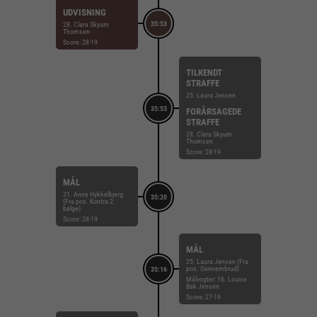
UDVISNING
35:53
28. Clara Skyum
Thomsen
Score: 28-19
TILKENDT
STRAFFE
25. Laura Jensen
35:53
FORÅRSAGEDE
STRAFFE
28. Clara Skyum
Thomsen
Score: 28-19
MÅL
21. Anne Hykkelbjerg
35:20
(Fra pos. Kontra 2.
bølge)
Score: 28-19
MÅL
25. Laura Jensen (Fra
pos. Gennembrud)
35:16
Målvogter: 16. Louise
Bak Jensen
Score: 27-19