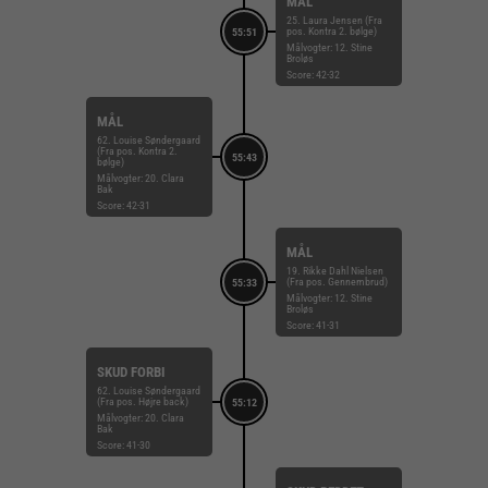
MÅL
25. Laura Jensen (Fra
pos. Kontra 2. bølge)
55:51
Målvogter: 12. Stine
Broløs
Score: 42-32
MÅL
62. Louise Søndergaard
(Fra pos. Kontra 2.
55:43
bølge)
Målvogter: 20. Clara
Bak
Score: 42-31
MÅL
19. Rikke Dahl Nielsen
(Fra pos. Gennembrud)
55:33
Målvogter: 12. Stine
Broløs
Score: 41-31
SKUD FORBI
62. Louise Søndergaard
(Fra pos. Højre back)
55:12
Målvogter: 20. Clara
Bak
Score: 41-30