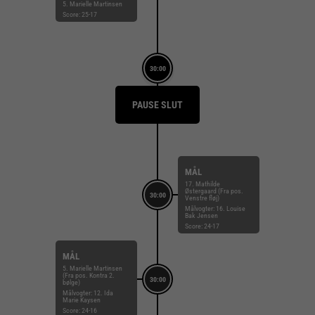
5. Marielle Martinsen
Score: 25-17
30:00
PAUSE SLUT
MÅL
17. Mathilde
Østergaard (Fra pos.
30:00
Venstre fløj)
Målvogter: 16. Louise
Bak Jensen
Score: 24-17
MÅL
5. Marielle Martinsen
(Fra pos. Kontra 2.
30:00
bølge)
Målvogter: 12. Ida
Marie Kaysen
Score: 24-16