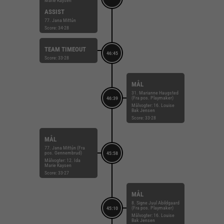
Marie Kaysen
ASSIST
77. Jana Mittún
Score: 34-28
TEAM TIMEOUT
46:45
Score: 33-28
MÅL
31. Marianne Haugsted
(Fra pos. Playmaker)
46:39
Målvogter: 16. Louise
Bak Jensen
Score: 33-28
MÅL
77. Jana Mittún (Fra
pos. Gennembrud)
45:58
Målvogter: 12. Ida
Marie Kaysen
Score: 33-27
MÅL
8. Signe Juul Abildgaard
(Fra pos. Playmaker)
45:10
Målvogter: 16. Louise
Bak Jensen