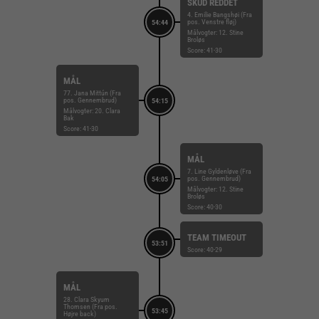
SKUD REDDET
4. Emilie Bangshøi (Fra
pos. Venstre fløj)
54:44
Målvogter: 12. Stine
Broløs
Score: 41-30
MÅL
77. Jana Mittún (Fra
pos. Gennembrud)
54:15
Målvogter: 20. Clara
Bak
Score: 41-30
MÅL
7. Line Gyldenløve (Fra
pos. Gennembrud)
54:05
Målvogter: 12. Stine
Broløs
Score: 40-30
TEAM TIMEOUT
53:51
Score: 40-29
MÅL
28. Clara Skyum
Thomsen (Fra pos.
53:45
Højre back)