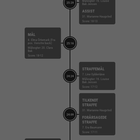
Målvogter: 16. Louise
25:29
Bak Jensen
ASSIST
31. Marianne Haugsted
Score: 18-13
MÅL
8. Elma Örtemark (Fra
pos. Venstre back)
25:16
Målvogter: 20. Clara
Bak
Score: 18-12
STRAFFEMÅL
7. Line Gyldenløve
24:24
Målvogter: 16. Louise
Bak Jensen
Score: 17-12
TILKENDT
STRAFFE
31. Marianne Haugsted
24:09
FORÅRSAGEDE
STRAFFE
7. Era Baumann
Score: 17-11