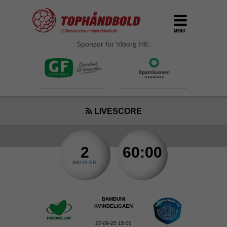
MENU
Sponsor for Viborg HK:
LIVESCORE
2
60:00
HALVLEG
BAMBUNI
KVINDELIGAEN
27-09-25 15:00