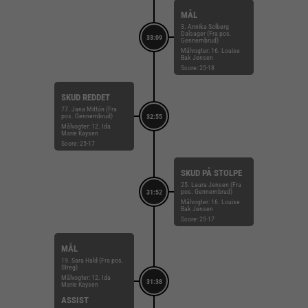
MÅL
3. Annika Solberg
Dalsager (Fra pos.
33:09
Gennembrud)
Målvogter: 16. Louise
Bak Jensen
Score: 25-18
SKUD REDDET
77. Jana Mittún (Fra
pos. Gennembrud)
32:55
Målvogter: 12. Ida
Marie Kaysen
Score: 25-17
SKUD PÅ STOLPE
25. Laura Jensen (Fra
pos. Gennembrud)
31:52
Målvogter: 16. Louise
Bak Jensen
Score: 25-17
MÅL
19. Sara Hald (Fra pos.
Streg)
Målvogter: 12. Ida
31:38
Marie Kaysen
ASSIST