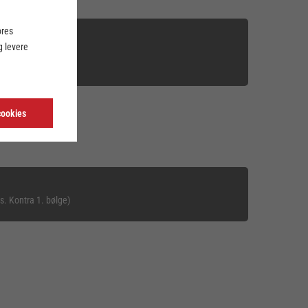
ores
 levere
. Playmaker)
nsen
cookies
s. Kontra 1. bølge)