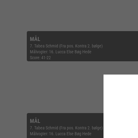
MÅL
7. Tabea Schmid (Fra pos. Kontra 2. bølge)
Målvogter: 16. Lucca Else Bøg Hede
Score: 41-22
MÅL
7. Tabea Schmid (Fra pos. Kontra 2. bølge)
Målvogter: 16. Lucca Else Bøg Hede