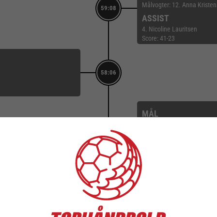
Målvogter: 12. Anna Kriste
59:08
ASSIST
4. Nicoline Lauritsen
Score: 41-23
58:06
MÅL
23. Caroline Friis Hansen (F
Målvogter: 12. Anna Kriste
57:59
ASSIST
28. Cecilie Specht
Score: 40-22
57:30