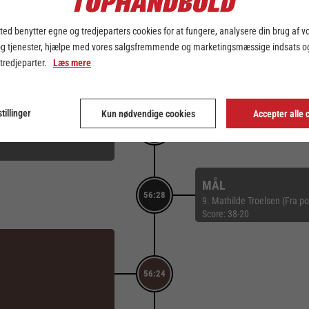
ed benytter egne og tredjeparters cookies for at fungere, analysere din brug af v
MÅL
og tjenester, hjælpe med vores salgsfremmende og marketingsmæssige indsats og
28. Cecilie Specht (Fra pos
57:22
 tredjeparter.
Læs mere
Målvogter: 12. Anna Kriste
Score: 39-21
tillinger
Kun nødvendige cookies
Accepter alle 
56:57
MÅL
56:28
9. Mathilde Troelsen (Fra po
Score: 38-20
56:24