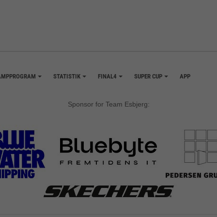
AMPPROGRAM
STATISTIK
FINAL4
SUPER CUP
APP
+
+
+
+
Sponsor for Team Esbjerg: