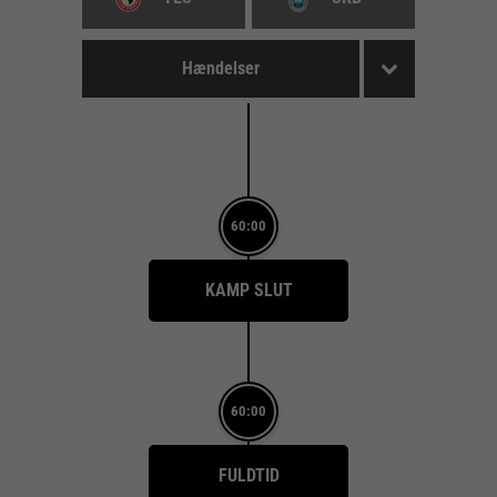
Hændelser
60:00
KAMP SLUT
60:00
FULDTID