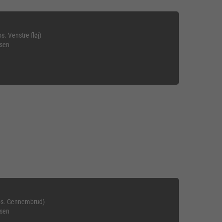
s. Venstre fløj)
nsen
pos. Gennembrud)
nsen