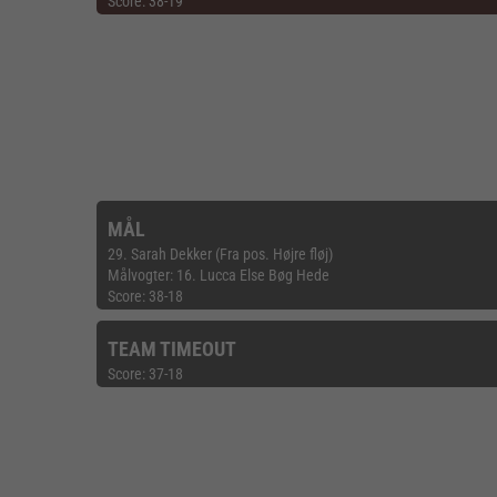
Score: 38-19
MÅL
29. Sarah Dekker (Fra pos. Højre fløj)
Målvogter: 16. Lucca Else Bøg Hede
Score: 38-18
TEAM TIMEOUT
Score: 37-18