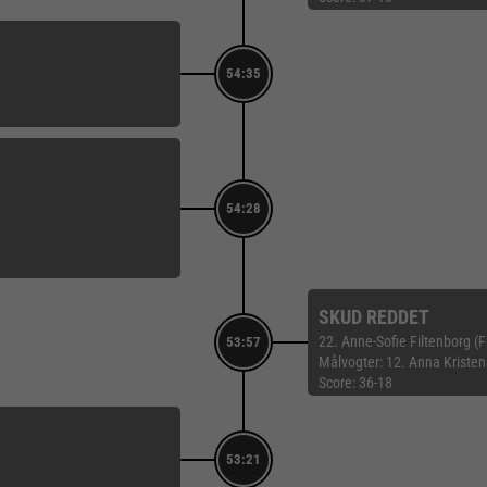
54:35
54:28
SKUD REDDET
22. Anne-Sofie Filtenborg (Fr
53:57
Målvogter: 12. Anna Kriste
Score: 36-18
53:21