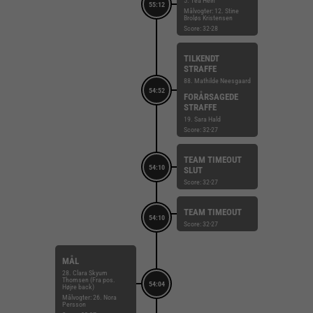
5. Tea Hein
55:12
Målvogter: 12. Stine
Broløs Kristensen
Score: 32-28
TILKENDT
STRAFFE
88. Mathilde Neesgaard
54:52
FORÅRSAGEDE
STRAFFE
19. Sara Hald
Score: 32-27
TEAM TIMEOUT
54:10
SLUT
Score: 32-27
TEAM TIMEOUT
54:10
Score: 32-27
MÅL
28. Clara Skyum
Thomsen (Fra pos.
54:04
Højre back)
Målvogter: 26. Nora
Persson