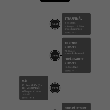
STRAFFEMÅL
5. Tea Hein
30:00
Målvogter: 12. Stine
Broløs Kristensen
Score: 19-14
TILKENDT
STRAFFE
21. Romee
Maarschalkeweerd
30:00
FORÅRSAGEDE
STRAFFE
19. Sara Hald
Score: 19-13
MÅL
77. Jana Mittún (Fra
pos. Gennembrud)
29:23
Målvogter: 26. Nora
Persson
Score: 19-13
SKUD PÅ STOLPE