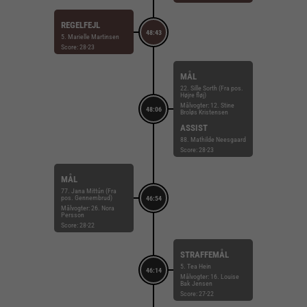
REGELFEJL
48:43
5. Marielle Martinsen
Score: 28-23
MÅL
22. Sille Sorth (Fra pos.
Højre fløj)
Målvogter: 12. Stine
48:06
Broløs Kristensen
ASSIST
88. Mathilde Neesgaard
Score: 28-23
MÅL
77. Jana Mittún (Fra
pos. Gennembrud)
46:54
Målvogter: 26. Nora
Persson
Score: 28-22
STRAFFEMÅL
5. Tea Hein
46:14
Målvogter: 16. Louise
Bak Jensen
Score: 27-22