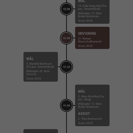
MÅL
19. Frida Haug Hoel (Fra
pos. Gennembrud)
52:08
Målvogter: 12. Stine
Broløs Kristensen
Score: 30-26
UDVISNING
51:34
21. Romee
Maarschalkeweerd
Score: 30-25
MÅL
5. Marielle Martinsen
(Fra pos. Gennembrud)
51:33
Målvogter: 26. Nora
Persson
Score: 30-25
MÅL
3. Alma Skretting (Fra
pos. Streg)
Målvogter: 12. Stine
51:00
Broløs Kristensen
ASSIST
2. Thea Rasmussen
Score: 29-25