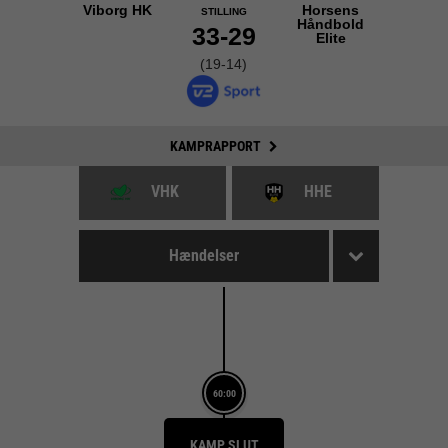
Viborg HK
Horsens
STILLING
Håndbold
33-29
Elite
(19-14)
KAMPRAPPORT
VHK
HHE
Hændelser
60:00
KAMP SLUT