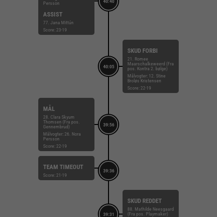
40:40
Persson
ASSIST
77. Jana Mittún
Score: 23-19
SKUD FORBI
21. Romee
Maarschalkeweerd (Fra
40:05
pos. Kontra 2. bølge)
Målvogter: 12. Stine
Broløs Kristensen
Score: 22-19
MÅL
28. Clara Skyum
Thomsen (Fra pos.
39:56
Gennembrud)
Målvogter: 26. Nora
Persson
Score: 22-19
TEAM TIMEOUT
39:36
Score: 21-19
SKUD REDDET
88. Mathilde Neesgaard
(Fra pos. Playmaker)
39:31