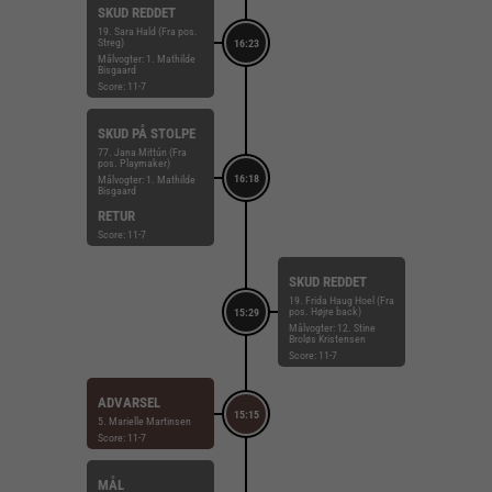
SKUD REDDET
19. Sara Hald (Fra pos.
Streg)
16:23
Målvogter: 1. Mathilde
Bisgaard
Score: 11-7
SKUD PÅ STOLPE
77. Jana Mittún (Fra
pos. Playmaker)
16:18
Målvogter: 1. Mathilde
Bisgaard
RETUR
Score: 11-7
SKUD REDDET
19. Frida Haug Hoel (Fra
pos. Højre back)
15:29
Målvogter: 12. Stine
Broløs Kristensen
Score: 11-7
ADVARSEL
15:15
5. Marielle Martinsen
Score: 11-7
MÅL