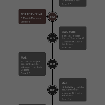
19. Frida Haug Hoel
Score: 9-7
FEJLAFLEVERING
11:09
5. Marielle Martinsen
Score: 9-6
SKUD FORBI
2. Thea Rasmussen
(Fra pos. Venstre back)
10:39
Målvogter: 16. Louise
Bak Jensen
Score: 9-6
MÅL
77. Jana Mittún (Fra
pos. Kontra 2. bølge)
10:25
Målvogter: 1. Mathilde
Bisgaard
Score: 9-6
MÅL
19. Frida Haug Hoel (Fra
pos. Gennembrud)
10:14
Målvogter: 16. Louise
Bak Jensen
Score: 8-6