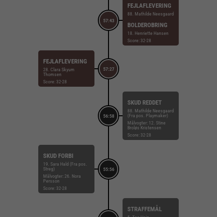
FEJLAFLEVERING
88. Mathilde Neesgaard
57:43
BOLDEROBRING
18. Henriette Hansen
Score: 32-28
FEJLAFLEVERING
57:27
28. Clara Skyum
Thomsen
Score: 32-28
SKUD REDDET
88. Mathilde Neesgaard
(Fra pos. Playmaker)
56:58
Målvogter: 12. Stine
Broløs Kristensen
Score: 32-28
SKUD FORBI
19. Sara Hald (Fra pos.
Streg)
55:56
Målvogter: 26. Nora
Persson
Score: 32-28
STRAFFEMÅL