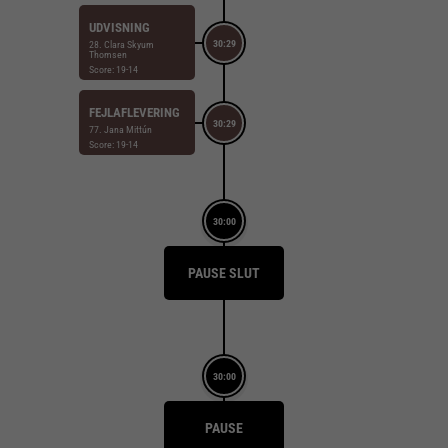
UDVISNING
30:29
28. Clara Skyum
Thomsen
Score: 19-14
FEJLAFLEVERING
30:29
77. Jana Mittún
Score: 19-14
30:00
PAUSE SLUT
30:00
PAUSE