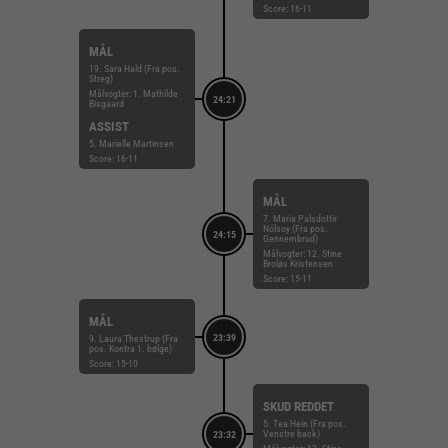
Score: 16-11
MÅL
19. Sara Hald (Fra pos.
Streg)
Målvogter: 1. Mathilde
24:21
Bisgaard
ASSIST
5. Marielle Martinsen
Score: 16-11
MÅL
7. Maria Palsdottir
Nólsoy (Fra pos.
24:15
Gennembrud)
Målvogter: 12. Stine
Broløs Kristensen
Score: 15-11
MÅL
23:39
9. Laura Thestrup (Fra
pos. Kontra 1. bølge)
Score: 15-10
SKUD REDDET
5. Tea Hein (Fra pos.
Venstre back)
23:32