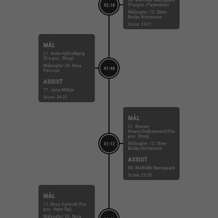
(Fra pos. Playmaker)
42:18
Målvogter: 12. Stine
Broløs Kristensen
Score: 24-21
MÅL
21. Anne Hykkelbjerg
(Fra pos. Streg)
Målvogter: 26. Nora
41:48
Persson
ASSIST
77. Jana Mittún
Score: 24-20
MÅL
21. Romee
Maarschalkeweerd (Fra
pos. Streg)
Målvogter: 12. Stine
41:12
Broløs Kristensen
ASSIST
88. Mathilde Neesgaard
Score: 23-20
MÅL
11. Rosa Schmidt (Fra
pos. Højre fløj)
Målvogter: 26. Nora