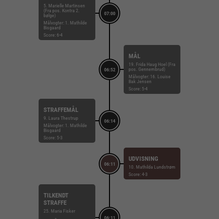
5. Marielle Martinsen
(Fra pos. Kontra 2.
07:00
bølge)
Målvogter: 1. Mathilde
Bisgaard
Score: 6-4
MÅL
19. Frida Haug Hoel (Fra
pos. Gennembrud)
06:52
Målvogter: 16. Louise
Bak Jensen
Score: 5-4
STRAFFEMÅL
9. Laura Thestrup
06:14
Målvogter: 1. Mathilde
Bisgaard
Score: 5-3
UDVISNING
06:11
10. Mathilda Lundstrøm
Score: 4-3
TILKENDT
STRAFFE
25. Maria Fisker
06:11