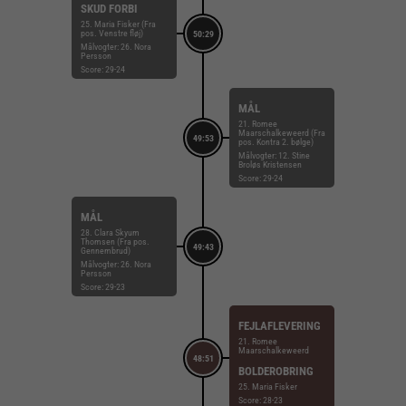
SKUD FORBI
25. Maria Fisker (Fra
pos. Venstre fløj)
50:29
Målvogter: 26. Nora
Persson
Score: 29-24
MÅL
21. Romee
Maarschalkeweerd (Fra
49:53
pos. Kontra 2. bølge)
Målvogter: 12. Stine
Broløs Kristensen
Score: 29-24
MÅL
28. Clara Skyum
Thomsen (Fra pos.
49:43
Gennembrud)
Målvogter: 26. Nora
Persson
Score: 29-23
FEJLAFLEVERING
21. Romee
Maarschalkeweerd
48:51
BOLDEROBRING
25. Maria Fisker
Score: 28-23