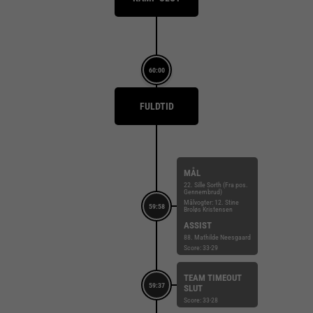
60:00
FULDTID
MÅL
22. Sille Sorth (Fra pos.
Gennembrud)
Målvogter: 12. Stine
59:58
Broløs Kristensen
ASSIST
88. Mathilde Neesgaard
Score: 33-29
TEAM TIMEOUT
59:37
SLUT
Score: 33-28