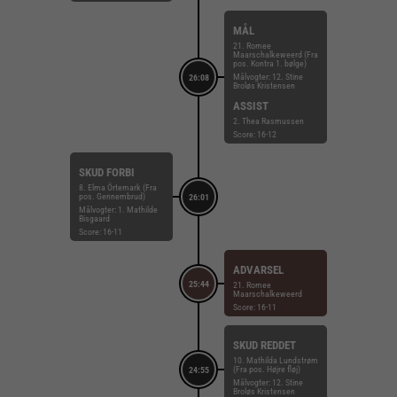
MÅL
21. Romee
Maarschalkeweerd (Fra
pos. Kontra 1. bølge)
Målvogter: 12. Stine
26:08
Broløs Kristensen
ASSIST
2. Thea Rasmussen
Score: 16-12
SKUD FORBI
8. Elma Örtemark (Fra
pos. Gennembrud)
26:01
Målvogter: 1. Mathilde
Bisgaard
Score: 16-11
ADVARSEL
25:44
21. Romee
Maarschalkeweerd
Score: 16-11
SKUD REDDET
10. Mathilda Lundstrøm
(Fra pos. Højre fløj)
24:55
Målvogter: 12. Stine
Broløs Kristensen