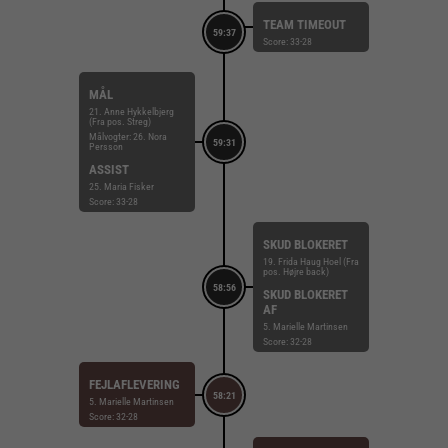
TEAM TIMEOUT
59:37
Score: 33-28
MÅL
21. Anne Hykkelbjerg
(Fra pos. Streg)
Målvogter: 26. Nora
59:31
Persson
ASSIST
25. Maria Fisker
Score: 33-28
SKUD BLOKERET
19. Frida Haug Hoel (Fra
pos. Højre back)
58:56
SKUD BLOKERET
AF
5. Marielle Martinsen
Score: 32-28
FEJLAFLEVERING
58:21
5. Marielle Martinsen
Score: 32-28