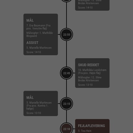
Målvogter: 12. Stine
Broløs Kristensen
Score: 14-10
MÅL
7. Era Baumann (Fra
pos. Venstre fløj)
Målvogter: 1. Mathilde
22:55
Bisgaard
ASSIST
5. Marielle Martinsen
Score: 14-10
SKUD REDDET
10. Mathilda Lundstrøm
(Fra pos. Højre fløj)
22:45
Målvogter: 12. Stine
Broløs Kristensen
Score: 13-10
MÅL
5. Marielle Martinsen
22:15
(Fra pos. Kontra 1.
bølge)
Score: 13-10
FEJLAFLEVERING
22:10
5. Tea Hein