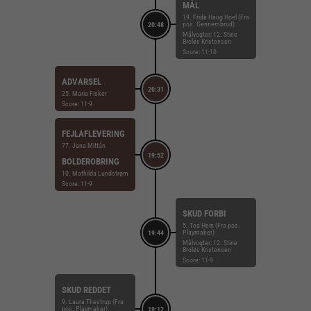
MÅL
19. Frida Haug Hoel (Fra
pos. Gennembrud)
20:48
Målvogter: 12. Stine
Broløs Kristensen
Score: 11-10
ADVARSEL
20:31
25. Maria Fisker
Score: 11-9
FEJLAFLEVERING
77. Jana Mittún
19:52
BOLDEROBRING
10. Mathilda Lundstrøm
Score: 11-9
SKUD FORBI
5. Tea Hein (Fra pos.
Playmaker)
19:44
Målvogter: 12. Stine
Broløs Kristensen
Score: 11-9
SKUD REDDET
9. Laura Thestrup (Fra
pos. Playmaker)
19:12