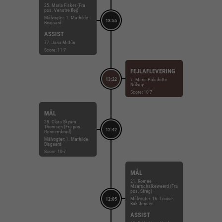
25. Maria Fisker (Fra
pos. Venstre fløj)
Målvogter: 1. Mathilde
13:55
Bisgaard
ASSIST
77. Jana Mittún
Score: 11-7
FEJLAFLEVERING
13:22
7. Maria Palsdottir
Nólsoy
Score: 10-7
MÅL
28. Clara Skyum
Thomsen (Fra pos.
12:42
Gennembrud)
Målvogter: 1. Mathilde
Bisgaard
Score: 10-7
MÅL
21. Romee
Maarschalkeweerd (Fra
pos. Streg)
Målvogter: 16. Louise
12:05
Bak Jensen
ASSIST