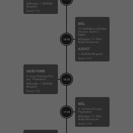
Målvogter: 1. Mathilde
Bisgaard
Score: 11-9
MÅL
10. Mathilda Lundstrøm
(Fra pos. Kontra 1.
bølge)
Målvogter: 12. Stine
18:42
Broløs Kristensen
ASSIST
1. Mathilde Bisgaard
Score: 11-9
SKUD FORBI
9. Laura Thestrup (Fra
pos. Playmaker)
18:33
Målvogter: 1. Mathilde
Bisgaard
Score: 11-8
MÅL
5. Tea Hein (Fra pos.
Playmaker)
17:39
Målvogter: 12. Stine
Broløs Kristensen
Score: 11-8