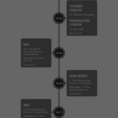
TILKENDT
STRAFFE
88. Mathilde Neesgaard
46:06
FORÅRSAGEDE
STRAFFE
19. Sara Hald
Score: 27-21
MÅL
28. Clara Skyum
Thomsen (Fra pos.
45:35
Gennembrud)
Målvogter: 26. Nora
Persson
Score: 27-21
SKUD REDDET
2. Thea Rasmussen
(Fra pos. Playmaker)
44:54
Målvogter: 12. Stine
Broløs Kristensen
Score: 26-21
MÅL
5. Marielle Martinsen
(Fra pos. Gennembrud)
44:17
Målvogter: 26. Nora