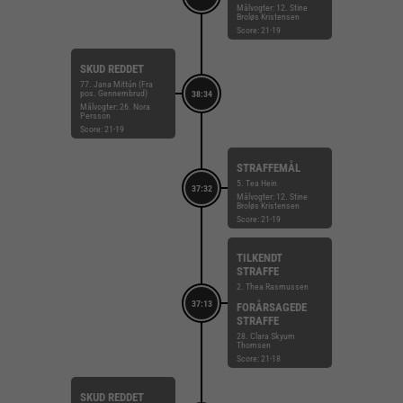
Målvogter: 12. Stine
Broløs Kristensen
Score: 21-19
SKUD REDDET
77. Jana Mittún (Fra
pos. Gennembrud)
38:34
Målvogter: 26. Nora
Persson
Score: 21-19
STRAFFEMÅL
5. Tea Hein
37:32
Målvogter: 12. Stine
Broløs Kristensen
Score: 21-19
TILKENDT
STRAFFE
2. Thea Rasmussen
37:13
FORÅRSAGEDE
STRAFFE
28. Clara Skyum
Thomsen
Score: 21-18
SKUD REDDET