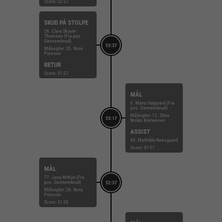
Score: 32-27
SKUD PÅ STOLPE
28. Clara Skyum
Thomsen (Fra pos.
Gennembrud)
53:37
Målvogter: 26. Nora
Persson
RETUR
Score: 31-27
MÅL
6. Maria Højgaard (Fra
pos. Gennembrud)
Målvogter: 12. Stine
53:17
Broløs Kristensen
ASSIST
88. Mathilde Neesgaard
Score: 31-27
MÅL
77. Jana Mittún (Fra
pos. Gennembrud)
52:37
Målvogter: 26. Nora
Persson
Score: 31-26