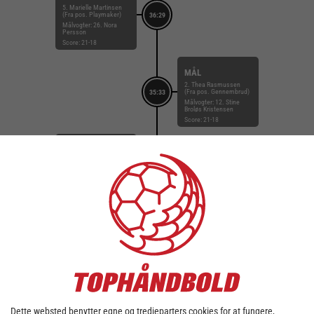
5. Marielle Martinsen
(Fra pos. Playmaker)
36:29
Målvogter: 26. Nora
Persson
Score: 21-18
MÅL
2. Thea Rasmussen
(Fra pos. Gennembrud)
35:33
Målvogter: 12. Stine
Broløs Kristensen
Score: 21-18
SKUD REDDET
28. Clara Skyum
Thomsen (Fra pos.
34:59
Gennembrud)
Målvogter: 26. Nora
Persson
Score: 21-17
MÅL
88. Mathilde Neesgaard
(Fra pos. Gennembrud)
34:23
Målvogter: 12. Stine
Broløs Kristensen
Score: 21-17
Dette websted benytter egne og tredjeparters cookies for at fungere,
MÅL