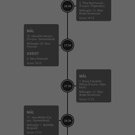
2. Thea Rasmussen
(Fra pos. Playmaker)
28:46
Målvogter: 12. Stine
Broløs Kristensen
Score: 18-13
MÅL
18. Henriette Hansen
(Fra pos. Gennembrud)
Målvogter: 26. Nora
27:59
Persson
ASSIST
8. Elma Örtemark
Score: 18-13
MÅL
7. Maria Palsdottir
Nólsoy (Fra pos. Højre
27:26
back)
Målvogter: 12. Stine
Broløs Kristensen
Score: 17-13
MÅL
77. Jana Mittún (Fra
pos. Gennembrud)
26:36
Målvogter: 1. Mathilde
Bisgaard
Score: 17-12