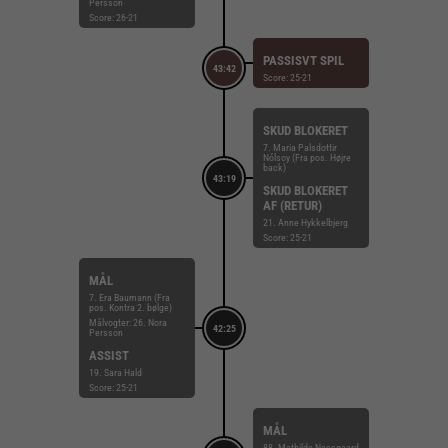
Persson
Score: 26-21
PASSISVT SPIL
43:42
Score: 25-21
SKUD BLOKERET
7. Maria Palsdottir
Nólsoy (Fra pos. Højre
back)
43:19
SKUD BLOKERET
AF (RETUR)
21. Anne Hykkelbjerg
Score: 25-21
MÅL
7. Era Baumann (Fra
pos. Kontra 2. bølge)
Målvogter: 26. Nora
42:25
Persson
ASSIST
19. Sara Hald
Score: 25-21
MÅL
88. Mathilde Neesgaard