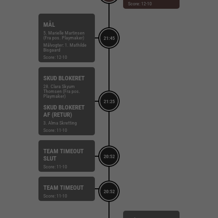
Score: 12-10
MÅL
5. Marielle Martinsen
(Fra pos. Playmaker)
21:45
Målvogter: 1. Mathilde
Bisgaard
Score: 12-10
SKUD BLOKERET
28. Clara Skyum
Thomsen (Fra pos.
Playmaker)
21:25
SKUD BLOKERET
AF (RETUR)
3. Alma Skretting
Score: 11-10
TEAM TIMEOUT
20:52
SLUT
Score: 11-10
TEAM TIMEOUT
20:52
Score: 11-10