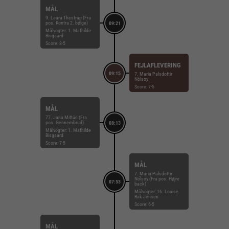
MÅL
9. Laura Thestrup (Fra
pos. Kontra 2. bølge)
09:21
Målvogter: 1. Mathilde
Bisgaard
Score: 8-5
FEJLAFLEVERING
09:15
7. Maria Palsdottir
Nólsoy
Score: 7-5
MÅL
77. Jana Mittún (Fra
pos. Gennembrud)
08:13
Målvogter: 1. Mathilde
Bisgaard
Score: 7-5
MÅL
7. Maria Palsdottir
Nólsoy (Fra pos. Højre
07:53
back)
Målvogter: 16. Louise
Bak Jensen
Score: 6-5
MÅL