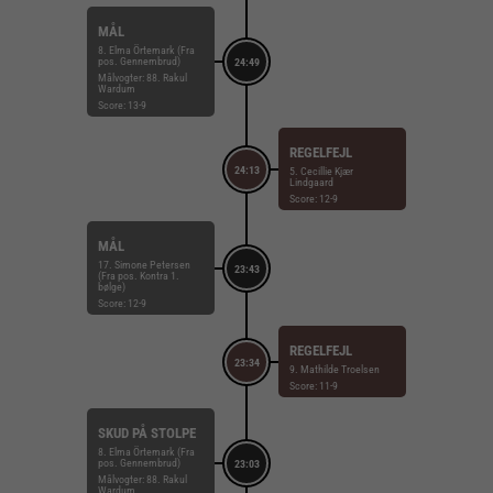
MÅL
8. Elma Örtemark (Fra
pos. Gennembrud)
24:49
Målvogter: 88. Rakul
Wardum
Score: 13-9
REGELFEJL
24:13
5. Cecillie Kjær
Lindgaard
Score: 12-9
MÅL
17. Simone Petersen
23:43
(Fra pos. Kontra 1.
bølge)
Score: 12-9
REGELFEJL
23:34
9. Mathilde Troelsen
Score: 11-9
SKUD PÅ STOLPE
8. Elma Örtemark (Fra
pos. Gennembrud)
23:03
Målvogter: 88. Rakul
Wardum