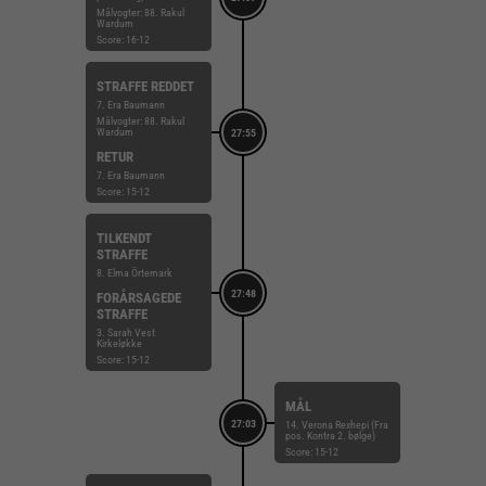
Målvogter: 88. Rakul
Wardum
Score: 16-12
STRAFFE REDDET
7. Era Baumann
Målvogter: 88. Rakul
Wardum
27:55
RETUR
7. Era Baumann
Score: 15-12
TILKENDT
STRAFFE
8. Elma Örtemark
27:48
FORÅRSAGEDE
STRAFFE
3. Sarah Vest
Kirkeløkke
Score: 15-12
MÅL
27:03
14. Verona Rexhepi (Fra
pos. Kontra 2. bølge)
Score: 15-12