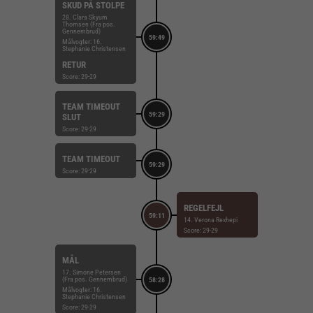
SKUD PÅ STOLPE
28. Clara Skyum
Thomsen (Fra pos.
Gennembrud)
59:49
Målvogter: 16.
Stephanie Christensen
RETUR
Score: 29-29
TEAM TIMEOUT
59:29
SLUT
Score: 29-29
TEAM TIMEOUT
59:29
Score: 29-29
REGELFEJL
59:11
14. Verona Rexhepi
Score: 29-29
MÅL
17. Simone Petersen
(Fra pos. Gennembrud)
58:28
Målvogter: 16.
Stephanie Christensen
Score: 29-29