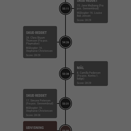
SKUD REDDET
15. Jane Mejlvang (Fra
pos. Gennembrud)
55:11
Målvogter: 16. Louise
Bak Jensen
Score: 28-29
SKUD REDDET
28. Clara Skyum
Thomsen (Fra pos.
54:26
Playmaker)
Målvogter: 16.
Stephanie Christensen
Score: 28-29
MÅL
8. Camilla Pedersen
53:38
(Fra pos. Kontra 1.
bølge)
Score: 28-29
SKUD REDDET
17. Simone Petersen
(Fra pos. Gennembrud)
53:31
Målvogter: 16.
Stephanie Christensen
Score: 28-28
UDVISNING
53:00