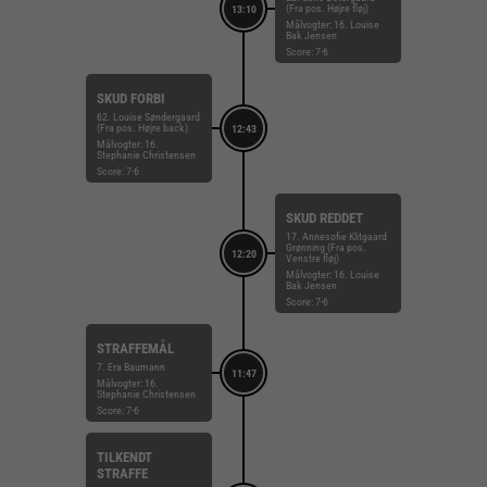
(Fra pos. Højre fløj)
13:10
Målvogter: 16. Louise
Bak Jensen
Score: 7-6
SKUD FORBI
62. Louise Søndergaard
(Fra pos. Højre back)
12:43
Målvogter: 16.
Stephanie Christensen
Score: 7-6
SKUD REDDET
17. Annesofie Klitgaard
Grønning (Fra pos.
12:20
Venstre fløj)
Målvogter: 16. Louise
Bak Jensen
Score: 7-6
STRAFFEMÅL
7. Era Baumann
11:47
Målvogter: 16.
Stephanie Christensen
Score: 7-6
TILKENDT
STRAFFE