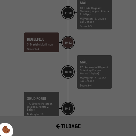
MÅL
10. Frida Høgaard
Nielsen (Fra pos. Kontra
11:00
1. bølge)
Målvogter: 16. Louise
Bak Jensen
Score: 6-5
REGELFEJL
10:52
5. Marielle Martinsen
Score: 6-4
MÅL
17. Annesofie Klitgaard
Grønning (Fra pos.
10:30
Kontra 1. bølge)
Målvogter: 16. Louise
Bak Jensen
Score: 6-4
SKUD FORBI
17. Simone Petersen
(Fra pos. Kontra 2.
10:21
bølge)
Målvogter: 16.
Stephanie Christensen
Score: 6-3
TILBAGE
SKUD PÅ STOLPE