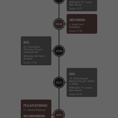
Målvogter: 16. Louise
Bak Jensen
Score: 17-17
UDVISNING
33:42
3. Sarah Vest
Kirkeløkke
Score: 17-16
MÅL
28. Clara Skyum
Thomsen (Fra pos.
33:40
Gennembrud)
Målvogter: 88. Rakul
Wardum
Score: 17-16
MÅL
10. Frida Høgaard
Nielsen (Fra pos. Kontra
33:11
2. bølge)
Målvogter: 16. Louise
Bak Jensen
Score: 16-16
FEJLAFLEVERING
17. Simone Petersen
33:01
BOLDEROBRING