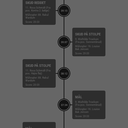
SKUD REDDET
11. Rosa Schmidt (Fra
pos. Kontra 2. bølge)
39:15
Målvogter: 88. Rakul
Wardum
Score: 20-20
SKUD PÅ STOLPE
9. Mathilde Troelsen
(Fra pos. Gennembrud)
39:07
Målvogter: 16. Louise
Bak Jensen
Score: 20-20
SKUD PÅ STOLPE
11. Rosa Schmidt (Fra
pos. Højre fløj)
38:12
Målvogter: 88. Rakul
Wardum
Score: 20-20
MÅL
9. Mathilde Troelsen
(Fra pos. Gennembrud)
37:34
Målvogter: 16. Louise
Bak Jensen
Score: 20-20