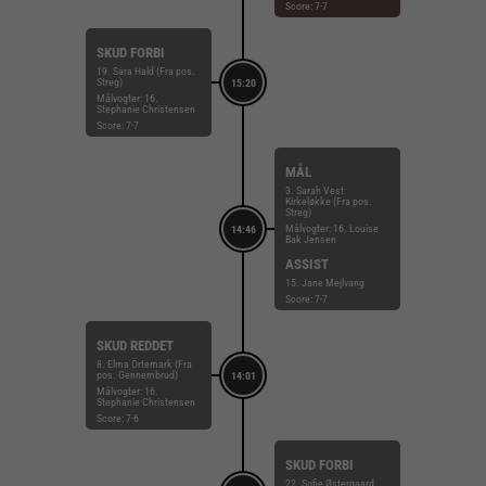
Score: 7-7
SKUD FORBI
19. Sara Hald (Fra pos.
Streg)
15:20
Målvogter: 16.
Stephanie Christensen
Score: 7-7
MÅL
3. Sarah Vest
Kirkeløkke (Fra pos.
Streg)
Målvogter: 16. Louise
14:46
Bak Jensen
ASSIST
15. Jane Mejlvang
Score: 7-7
SKUD REDDET
8. Elma Örtemark (Fra
pos. Gennembrud)
14:01
Målvogter: 16.
Stephanie Christensen
Score: 7-6
SKUD FORBI
22. Sofie Østergaard