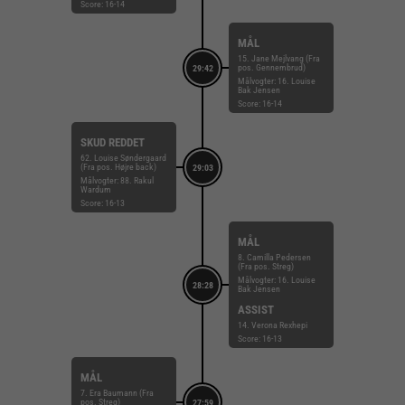
Score: 16-14
MÅL
15. Jane Mejlvang (Fra
pos. Gennembrud)
29:42
Målvogter: 16. Louise
Bak Jensen
Score: 16-14
SKUD REDDET
62. Louise Søndergaard
(Fra pos. Højre back)
29:03
Målvogter: 88. Rakul
Wardum
Score: 16-13
MÅL
8. Camilla Pedersen
(Fra pos. Streg)
Målvogter: 16. Louise
28:28
Bak Jensen
ASSIST
14. Verona Rexhepi
Score: 16-13
MÅL
7. Era Baumann (Fra
pos. Streg)
27:59