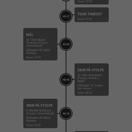
Score: 27-25
TEAM TIMEOUT
49:27
Score: 27-25
MÅL
28. Clara Skyum
Thomsen (Fra pos.
49:09
Gennembrud)
Målvogter: 88. Rakul
Wardum
Score: 27-25
SKUD PÅ STOLPE
22. Sofie Østergaard
(Fra pos. Kontra 2.
48:45
bølge)
Målvogter: 16. Louise
Bak Jensen
Score: 26-25
SKUD PÅ STOLPE
5. Marielle Martinsen
(Fra pos. Gennembrud)
48:34
Målvogter: 88. Rakul
Wardum
Score: 26-25