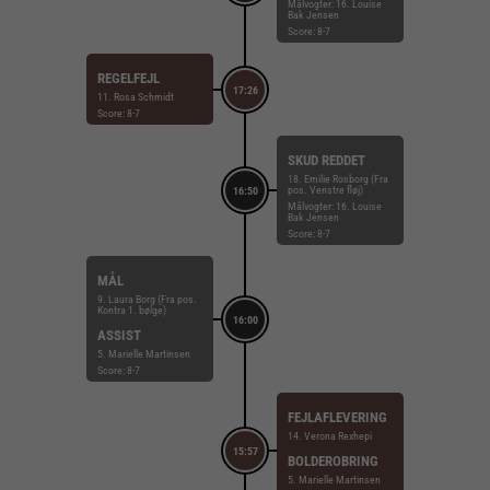
Målvogter: 16. Louise
Bak Jensen
Score: 8-7
REGELFEJL
17:26
11. Rosa Schmidt
Score: 8-7
SKUD REDDET
18. Emilie Rosborg (Fra
pos. Venstre fløj)
16:50
Målvogter: 16. Louise
Bak Jensen
Score: 8-7
MÅL
9. Laura Borg (Fra pos.
Kontra 1. bølge)
16:00
ASSIST
5. Marielle Martinsen
Score: 8-7
FEJLAFLEVERING
14. Verona Rexhepi
15:57
BOLDEROBRING
5. Marielle Martinsen