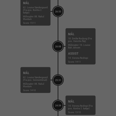
MÅL
62. Louise Søndergaard
(Fra pos. Kontra 2.
26:55
bølge)
Målvogter: 88. Rakul
Wardum
Score: 15-11
MÅL
18. Emilie Rosborg (Fra
pos. Venstre fløj)
Målvogter: 16. Louise
26:08
Bak Jensen
ASSIST
14. Verona Rexhepi
Score: 14-11
MÅL
62. Louise Søndergaard
(Fra pos. Gennembrud)
25:31
Målvogter: 88. Rakul
Wardum
Score: 14-10
MÅL
24:59
14. Verona Rexhepi (Fra
pos. Kontra 2. bølge)
Score: 13-10