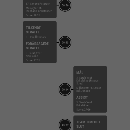
17. Simone Petersen
50:56
Målvogter: 16.
Stephanie Christensen
Score: 28-26
TILKENDT
STRAFFE
8. Elma Örtemark
50:43
FORÅRSAGEDE
STRAFFE
3. Sarah Vest
Kirkeløkke
Score: 27-26
MÅL
3. Sarah Vest
Kirkeløkke (Fra pos.
Streg)
Målvogter: 16. Louise
50:14
Bak Jensen
ASSIST
3. Sarah Vest
Kirkeløkke
Score: 27-26
TEAM TIMEOUT
49:27
SLUT