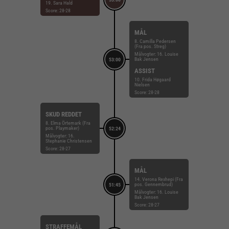
19. Sara Hald
Score: 28-28
MÅL
8. Camilla Pedersen
(Fra pos. Streg)
Målvogter: 16. Louise
Bak Jensen
53:00
ASSIST
10. Frida Høgaard
Nielsen
Score: 28-28
SKUD REDDET
8. Elma Örtemark (Fra
pos. Playmaker)
52:24
Målvogter: 16.
Stephanie Christensen
Score: 28-27
MÅL
14. Verona Rexhepi (Fra
pos. Gennembrud)
51:45
Målvogter: 16. Louise
Bak Jensen
Score: 28-27
STRAFFEMÅL