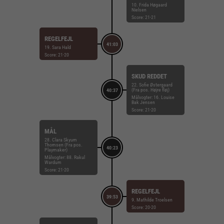
10. Frida Høgaard
Nielsen
Score: 21-21
REGELFEJL
41:03
19. Sara Hald
Score: 21-20
SKUD REDDET
22. Sofie Østergaard
(Fra pos. Højre fløj)
40:37
Målvogter: 16. Louise
Bak Jensen
Score: 21-20
MÅL
28. Clara Skyum
Thomsen (Fra pos.
40:23
Playmaker)
Målvogter: 88. Rakul
Wardum
Score: 21-20
REGELFEJL
39:53
9. Mathilde Troelsen
Score: 20-20