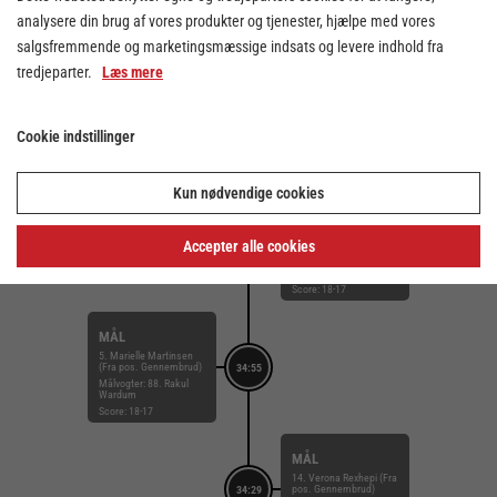
analysere din brug af vores produkter og tjenester, hjælpe med vores
salgsfremmende og marketingsmæssige indsats og levere indhold fra
STRAFFEMÅL
tredjeparter.
Læs mere
10. Frida Høgaard
Nielsen
35:31
Målvogter: 12. Stine
Broløs Kristensen
Score: 18-18
Cookie indstillinger
TILKENDT
Kun nødvendige cookies
STRAFFE
9. Mathilde Troelsen
35:26
FORÅRSAGEDE
Accepter alle cookies
STRAFFE
19. Sara Hald
Score: 18-17
MÅL
5. Marielle Martinsen
(Fra pos. Gennembrud)
34:55
Målvogter: 88. Rakul
Wardum
Score: 18-17
MÅL
14. Verona Rexhepi (Fra
pos. Gennembrud)
34:29