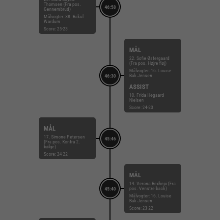
Thomsen (Fra pos.
46:58
Gennembrud)
Målvogter: 88. Rakul
Wardum
Score: 25-23
MÅL
22. Sofie Østergaard
(Fra pos. Højre fløj)
Målvogter: 16. Louise
Bak Jensen
46:30
ASSIST
10. Frida Høgaard
Nielsen
Score: 24-23
MÅL
17. Simone Petersen
45:46
(Fra pos. Kontra 2.
bølge)
Score: 24-22
MÅL
14. Verona Rexhepi (Fra
pos. Venstre back)
45:40
Målvogter: 16. Louise
Bak Jensen
Score: 23-22