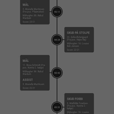
MÅL
5. Marielle Martinsen
(Fra pos. Playmaker)
45:11
Målvogter: 88. Rakul
Wardum
Score: 23-21
SKUD PÅ STOLPE
22. Sofie Østergaard
(Fra pos. Højre fløj)
44:24
Målvogter: 16. Louise
Bak Jensen
Score: 22-21
MÅL
11. Rosa Schmidt (Fra
pos. Kontra 2. bølge)
Målvogter: 88. Rakul
43:42
Wardum
ASSIST
5. Marielle Martinsen
Score: 22-21
SKUD FORBI
9. Mathilde Troelsen
(Fra pos. Kontra 2.
43:31
bølge)
Målvogter: 16. Louise