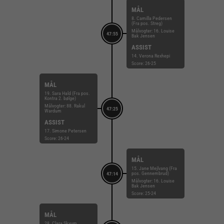
MÅL
8. Camilla Pedersen
(Fra pos. Streg)
Målvogter: 16. Louise
47:55
Bak Jensen
ASSIST
14. Verona Rexhepi
Score: 26-25
MÅL
19. Sara Hald (Fra pos.
Kontra 2. bølge)
Målvogter: 88. Rakul
47:25
Wardum
ASSIST
17. Simone Petersen
Score: 26-24
MÅL
15. Jane Mejlvang (Fra
pos. Gennembrud)
47:14
Målvogter: 16. Louise
Bak Jensen
Score: 25-24
MÅL
28. Clara Skyum