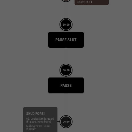
Score: 16-14
30:00
PAUSE SLUT
30:00
PAUSE
SKUD FORBI
62. Louise Søndergaard
(Fra pos. Højre back)
29:59
Målvogter: 88. Rakul
Wardum