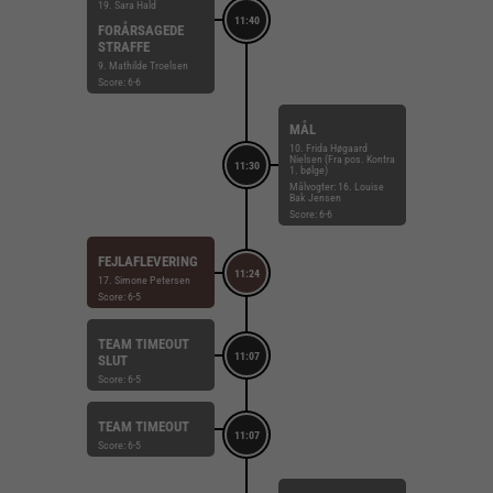
19. Sara Hald
11:40
FORÅRSAGEDE
STRAFFE
9. Mathilde Troelsen
Score: 6-6
MÅL
10. Frida Høgaard
Nielsen (Fra pos. Kontra
11:30
1. bølge)
Målvogter: 16. Louise
Bak Jensen
Score: 6-6
FEJLAFLEVERING
11:24
17. Simone Petersen
Score: 6-5
TEAM TIMEOUT
11:07
SLUT
Score: 6-5
TEAM TIMEOUT
11:07
Score: 6-5