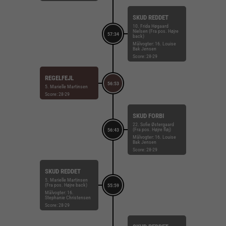
SKUD REDDET
10. Frida Høgaard
Nielsen (Fra pos. Højre
57:34
back)
Målvogter: 16. Louise
Bak Jensen
Score: 28-29
REGELFEJL
56:53
5. Marielle Martinsen
Score: 28-29
SKUD FORBI
22. Sofie Østergaard
(Fra pos. Højre fløj)
56:43
Målvogter: 16. Louise
Bak Jensen
Score: 28-29
SKUD REDDET
5. Marielle Martinsen
(Fra pos. Højre back)
55:59
Målvogter: 16.
Stephanie Christensen
Score: 28-29