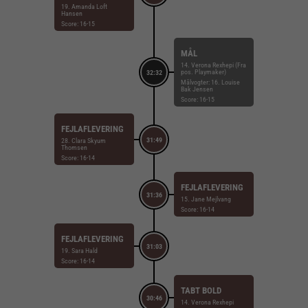
19. Amanda Loft
Hansen
Score: 16-15
MÅL
14. Verona Rexhepi (Fra
pos. Playmaker)
32:32
Målvogter: 16. Louise
Bak Jensen
Score: 16-15
FEJLAFLEVERING
31:49
28. Clara Skyum
Thomsen
Score: 16-14
FEJLAFLEVERING
31:36
15. Jane Mejlvang
Score: 16-14
FEJLAFLEVERING
31:03
19. Sara Hald
Score: 16-14
TABT BOLD
30:46
14. Verona Rexhepi