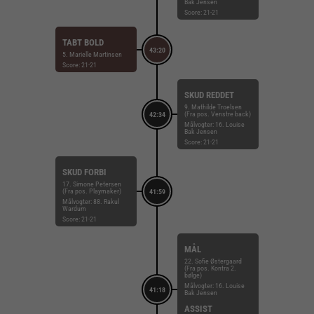
Bak Jensen
Score: 21-21
TABT BOLD
43:20
5. Marielle Martinsen
Score: 21-21
SKUD REDDET
9. Mathilde Troelsen
(Fra pos. Venstre back)
42:34
Målvogter: 16. Louise
Bak Jensen
Score: 21-21
SKUD FORBI
17. Simone Petersen
(Fra pos. Playmaker)
41:59
Målvogter: 88. Rakul
Wardum
Score: 21-21
MÅL
22. Sofie Østergaard
(Fra pos. Kontra 2.
bølge)
Målvogter: 16. Louise
41:18
Bak Jensen
ASSIST