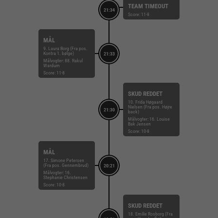
TEAM TIMEOUT
21:34
Score: 11-8
MÅL
9. Laura Borg (Fra pos.
Kontra 1. bølge)
21:33
Målvogter: 88. Rakul
Wardum
Score: 11-8
SKUD REDDET
10. Frida Høgaard
Nielsen (Fra pos. Højre
21:30
back)
Målvogter: 16. Louise
Bak Jensen
Score: 10-8
MÅL
17. Simone Petersen
(Fra pos. Gennembrud)
20:21
Målvogter: 16.
Stephanie Christensen
Score: 10-8
SKUD REDDET
18. Emilie Rosborg (Fra