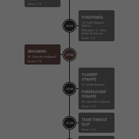
Score: 11-9
STRAFFEMÅL
10. Frida Høgaard
Nielsen
22:03
Målvogter: 12. Stine
Broløs Kristensen
Score: 11-9
UDVISNING
22:00
49. Clara Bro Veilgaard
Score: 11-8
TILKENDT
STRAFFE
18. Emilie Rosborg
22:00
FORÅRSAGEDE
STRAFFE
49. Clara Bro Veilgaard
Score: 11-8
TEAM TIMEOUT
21:38
SLUT
Score: 11-8