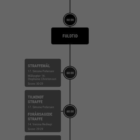
60:00
FULDTID
STRAFFEMÅL
17. Simone Petersen
60:00
Målvogter: 16.
Stephanie Christensen
Score: 30-29
TILKENDT
STRAFFE
17. Simone Petersen
60:00
FORÅRSAGEDE
STRAFFE
14. Verona Rexhepi
Score: 29-29