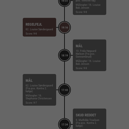
pos. Venstre fløj)
19:51
Målvogter: 16. Louise
Bak Jensen
Score: 9-8
REGELFEJL
19:16
62. Louise Søndergaard
Score: 9-8
MÅL
10. Frida Høgaard
Nielsen (Fra pos.
18:19
Gennembrud)
Målvogter: 16. Louise
Bak Jensen
Score: 9-8
MÅL
62. Louise Søndergaard
(Fra pos. Kontra 2.
17:43
bølge)
Målvogter: 16.
Stephanie Christensen
Score: 9-7
SKUD REDDET
9. Mathilde Troelsen
(Fra pos. Kontra 2.
17:34
bølge)