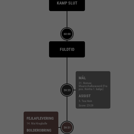
KAMP SLUT
60:00
FULDTID
MÅL
21. Romee
Maarschalkeweerd (Fra
pos. Kontra 1. bølge)
59:55
ASSIST
5. Tea Hein
Score: 25-29
FEJLAFLEVERING
14. Mai Kragballe
59:51
BOLDEROBRING