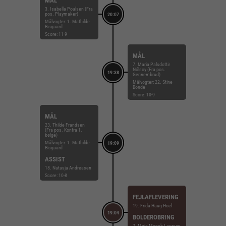
MÅL
3. Isabella Poulsen (Fra
pos. Playmaker)
20:07
Målvogter: 1. Mathilde
Bisgaard
Score: 11-9
MÅL
7. Maria Palsdottir
Nólsoy (Fra pos.
19:38
Gennembrud)
Målvogter: 22. Stine
Bonde
Score: 10-9
MÅL
23. Thilde Frandsen
(Fra pos. Kontra 1.
bølge)
Målvogter: 1. Mathilde
19:09
Bisgaard
ASSIST
18. Natasja Andreasen
Score: 10-8
FEJLAFLEVERING
19. Frida Haug Hoel
19:04
BOLDEROBRING
7. Maja Munch Laursen