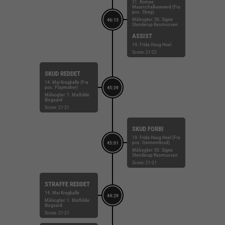
21. Romee
Maarschalkeweerd (Fra
pos. Streg)
Målvogter: 50. Signe
46:13
Stenderup Rasmussen
ASSIST
19. Frida Haug Hoel
Score: 21-22
SKUD REDDET
14. Mai Kragballe (Fra
pos. Playmaker)
45:39
Målvogter: 1. Mathilde
Bisgaard
Score: 21-21
SKUD FORBI
19. Frida Haug Hoel (Fra
pos. Gennembrud)
45:01
Målvogter: 50. Signe
Stenderup Rasmussen
Score: 21-21
STRAFFE REDDET
14. Mai Kragballe
44:29
Målvogter: 1. Mathilde
Bisgaard
Score: 21-21