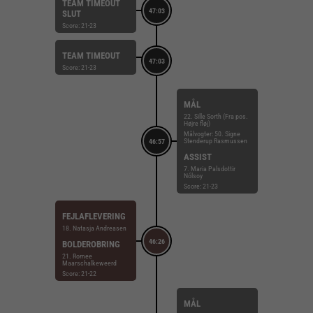
TEAM TIMEOUT
47:03
SLUT
Score: 21-23
TEAM TIMEOUT
47:03
Score: 21-23
MÅL
22. Sille Sorth (Fra pos.
Højre fløj)
Målvogter: 50. Signe
Stenderup Rasmussen
46:57
ASSIST
7. Maria Palsdottir
Nólsoy
Score: 21-23
FEJLAFLEVERING
18. Natasja Andreasen
46:26
BOLDEROBRING
21. Romee
Maarschalkeweerd
Score: 21-22
MÅL