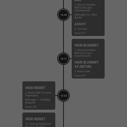
7. Maria Palsdottir
Nólsoy (Fra pos.
Gennembrud)
Målvogter: 22. Stine
16:40
Bonde
ASSIST
5. Tea Hein
Score: 8-7
SKUD BLOKERET
7. Maria Palsdottir
Nólsoy (Fra pos.
Venstre back)
16:17
SKUD BLOKERET
AF (RETUR)
4. Maria Holm
Score: 8-6
SKUD REDDET
4. Maria Holm (Fra pos.
Playmaker)
15:36
Målvogter: 1. Mathilde
Bisgaard
Score: 8-6
SKUD REDDET
18. Natasja Andreasen
(Fra pos. Kontra 2.