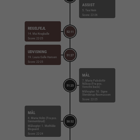
ASSIST
5. Tea Hein
Score: 22-26
REGELFEJL
52:11
14. Mai Kragballe
Score: 22-25
UDVISNING
51:27
19. Laura Galle Hansen
Score: 22-25
MÅL
7. Maria Palsdottir
Nólsoy (Fra pos.
51:25
Venstre back)
Målvogter: 50. Signe
Stenderup Rasmussen
Score: 22-25
MÅL
4. Maria Holm (Fra pos.
Gennembrud)
50:52
Målvogter: 1. Mathilde
Bisgaard
Score: 22-24