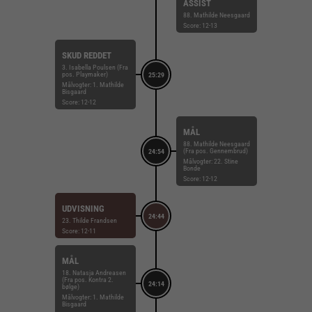
ASSIST
88. Mathilde Neesgaard
Score: 12-13
SKUD REDDET
3. Isabella Poulsen (Fra
pos. Playmaker)
25:29
Målvogter: 1. Mathilde
Bisgaard
Score: 12-12
MÅL
88. Mathilde Neesgaard
(Fra pos. Gennembrud)
24:54
Målvogter: 22. Stine
Bonde
Score: 12-12
UDVISNING
24:44
23. Thilde Frandsen
Score: 12-11
MÅL
18. Natasja Andreasen
(Fra pos. Kontra 2.
24:14
bølge)
Målvogter: 1. Mathilde
Bisgaard