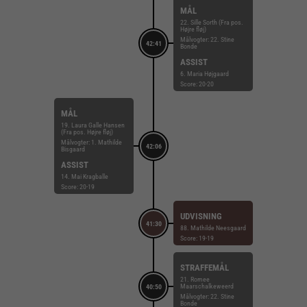
MÅL
22. Sille Sorth (Fra pos.
Højre fløj)
Målvogter: 22. Stine
42:41
Bonde
ASSIST
6. Maria Højgaard
Score: 20-20
MÅL
19. Laura Galle Hansen
(Fra pos. Højre fløj)
Målvogter: 1. Mathilde
42:06
Bisgaard
ASSIST
14. Mai Kragballe
Score: 20-19
UDVISNING
41:30
88. Mathilde Neesgaard
Score: 19-19
STRAFFEMÅL
21. Romee
Maarschalkeweerd
40:50
Målvogter: 22. Stine
Bonde