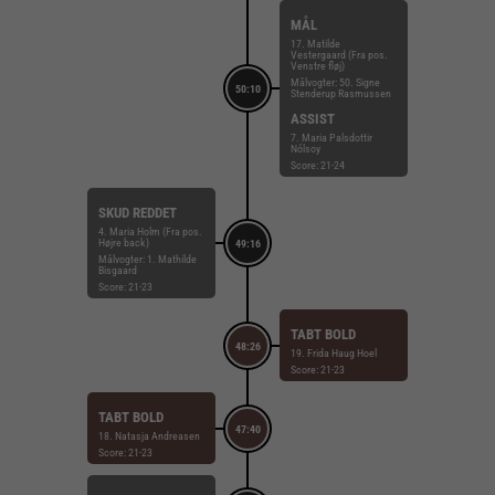
MÅL
17. Matilde
Vestergaard (Fra pos.
Venstre fløj)
Målvogter: 50. Signe
50:10
Stenderup Rasmussen
ASSIST
7. Maria Palsdottir
Nólsoy
Score: 21-24
SKUD REDDET
4. Maria Holm (Fra pos.
Højre back)
49:16
Målvogter: 1. Mathilde
Bisgaard
Score: 21-23
TABT BOLD
48:26
19. Frida Haug Hoel
Score: 21-23
TABT BOLD
47:40
18. Natasja Andreasen
Score: 21-23