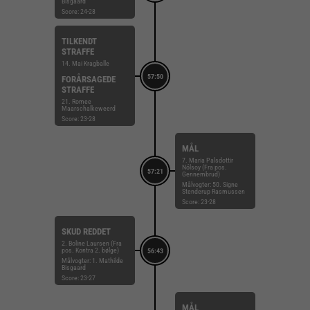
Bisgaard
Score: 24-28
TILKENDT
STRAFFE
14. Mai Kragballe
57:50
FORÅRSAGEDE
STRAFFE
21. Romee
Maarschalkeweerd
Score: 23-28
MÅL
7. Maria Palsdottir
Nólsoy (Fra pos.
57:21
Gennembrud)
Målvogter: 50. Signe
Stenderup Rasmussen
Score: 23-28
SKUD REDDET
2. Boline Laursen (Fra
pos. Kontra 2. bølge)
56:43
Målvogter: 1. Mathilde
Bisgaard
Score: 23-27
MÅL