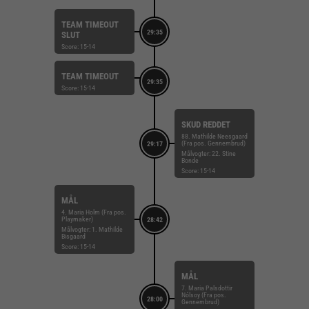
TEAM TIMEOUT
29:35
SLUT
Score: 15-14
TEAM TIMEOUT
29:35
Score: 15-14
SKUD REDDET
88. Mathilde Neesgaard
(Fra pos. Gennembrud)
29:17
Målvogter: 22. Stine
Bonde
Score: 15-14
MÅL
4. Maria Holm (Fra pos.
Playmaker)
28:42
Målvogter: 1. Mathilde
Bisgaard
Score: 15-14
MÅL
7. Maria Palsdottir
Nólsoy (Fra pos.
28:00
Gennembrud)