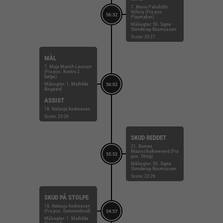
7. Maria Palsdottir
Nólsoy (Fra pos.
56:32
Playmaker)
Målvogter: 50. Signe
Stenderup Rasmussen
Score: 23-27
MÅL
7. Maja Munch Laursen
(Fra pos. Kontra 2.
bølge)
Målvogter: 1. Mathilde
56:02
Bisgaard
ASSIST
18. Natasja Andreasen
Score: 23-26
SKUD REDDET
21. Romee
Maarschalkeweerd (Fra
55:52
pos. Streg)
Målvogter: 50. Signe
Stenderup Rasmussen
Score: 22-26
SKUD PÅ STOLPE
18. Natasja Andreasen
(Fra pos. Gennembrud)
54:57
Målvogter: 1. Mathilde