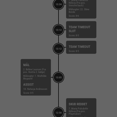
7. Maria Palsdottir
Nólsoy (Fra pos.
13:34
Venstre back)
Målvogter: 22. Stine
Bonde
Score: 8-6
TEAM TIMEOUT
13:12
SLUT
Score: 8-5
TEAM TIMEOUT
13:12
Score: 8-5
MÅL
2. Boline Laursen (Fra
pos. Kontra 2. bølge)
Målvogter: 1. Mathilde
13:05
Bisgaard
ASSIST
18. Natasja Andreasen
Score: 8-5
SKUD REDDET
7. Maria Palsdottir
Nólsoy (Fra pos.
12:58
Playmaker)