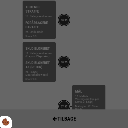
TILKENDT
STRAFFE
18. Natasja Andreasen
08:33
FORÅRSAGEDE
STRAFFE
25. Smilla Hede
Score: 3-3
SKUD BLOKERET
18. Natasja Andreasen
(Fra pos. Playmaker)
SKUD BLOKERET
08:25
AF (RETUR)
21. Romee
Maarschalkeweerd
Score: 3-3
MÅL
17. Matilde
Vestergaard (Fra pos.
Kontra 2. bølge)
Målvogter: 22. Stine
07:37
Bonde
ASSIST
TILBAGE
5. Tea Hein
Score: 3-3