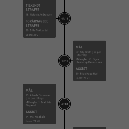
TILKENDT
STRAFFE
18. Natasja Andreasen
44:15
FORÅRSAGEDE
STRAFFE
20. Ditte Tokkesdal
Score: 21-21
MÅL
22. Sille Sorth (Fra pos.
Højre fløj)
Målvogter: 50. Signe
43:41
Stenderup Rasmussen
ASSIST
19. Frida Haug Hoel
Score: 21-21
MÅL
33. Alberte Simonsen
(Fra pos. Streg)
Målvogter: 1. Mathilde
43:08
Bisgaard
ASSIST
14. Mai Kragballe
Score: 21-20