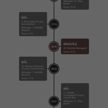
Målvogter: 22. Stine
Bonde
Score: 14-14
MÅL
4. Maria Holm (Fra pos.
Gennembrud)
27:33
Målvogter: 1. Mathilde
Bisgaard
Score: 14-13
REGELFEJL
26:47
88. Mathilde Neesgaard
Score: 13-13
MÅL
18. Natasja Andreasen
(Fra pos. Gennembrud)
26:32
Målvogter: 1. Mathilde
Bisgaard
Score: 13-13
MÅL
17. Matilde
Vestergaard (Fra pos.
Venstre fløj)
Målvogter: 22. Stine
26:01
Bonde