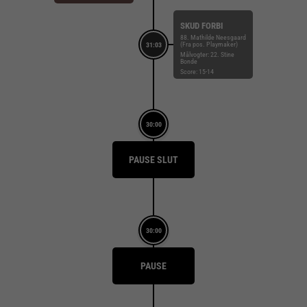
SKUD FORBI
88. Mathilde Neesgaard
(Fra pos. Playmaker)
31:03
Målvogter: 22. Stine
Bonde
Score: 15-14
30:00
PAUSE SLUT
30:00
PAUSE