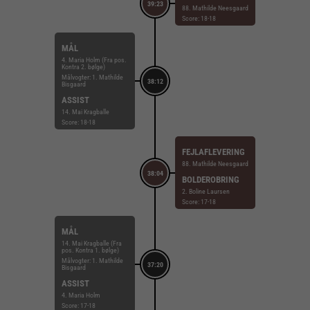
39:23
88. Mathilde Neesgaard
Score: 18-18
MÅL
4. Maria Holm (Fra pos.
Kontra 2. bølge)
Målvogter: 1. Mathilde
38:12
Bisgaard
ASSIST
14. Mai Kragballe
Score: 18-18
FEJLAFLEVERING
88. Mathilde Neesgaard
38:04
BOLDEROBRING
2. Boline Laursen
Score: 17-18
MÅL
14. Mai Kragballe (Fra
pos. Kontra 1. bølge)
Målvogter: 1. Mathilde
37:20
Bisgaard
ASSIST
4. Maria Holm
Score: 17-18