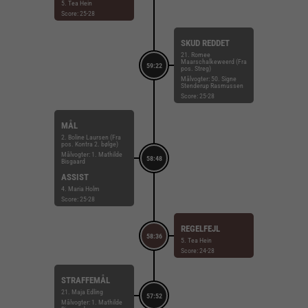
5. Tea Hein
Score: 25-28
SKUD REDDET
21. Romee
Maarschalkeweerd (Fra
59:22
pos. Streg)
Målvogter: 50. Signe
Stenderup Rasmussen
Score: 25-28
MÅL
2. Boline Laursen (Fra
pos. Kontra 2. bølge)
Målvogter: 1. Mathilde
58:48
Bisgaard
ASSIST
4. Maria Holm
Score: 25-28
REGELFEJL
58:36
5. Tea Hein
Score: 24-28
STRAFFEMÅL
21. Maja Edling
57:52
Målvogter: 1. Mathilde