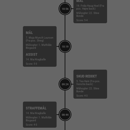
MÅL
19. Frida Haug Hoel (Fra
pos. Højre back)
10:56
Målvogter: 22. Stine
Bonde
Score: 5-4
MÅL
7. Maja Munch Laursen
(Fra pos. Streg)
Målvogter: 1. Mathilde
10:19
Bisgaard
ASSIST
14. Mai Kragballe
Score: 5-3
SKUD REDDET
5. Tea Hein (Fra pos.
Venstre back)
09:24
Målvogter: 22. Stine
Bonde
Score: 4-3
STRAFFEMÅL
14. Mai Kragballe
08:44
Målvogter: 1. Mathilde
Bisgaard
Score: 4-3