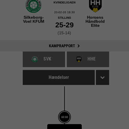
KVINDELIGAEN
20-02-26 18:30
Silkeborg-
Horsens
STILLING
Voel KFUM
Håndbold
25-29
Elite
(15-14)
KAMPRAPPORT
SVK
HHE
Hændelser
60:00