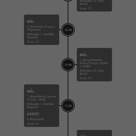
Målvogter: 22. Stine
Bonde
Score: 7-5
MÅL
4. Maria Holm (Fra pos.
Playmaker)
12:18
Målvogter: 1. Mathilde
Bisgaard
Score: 7-5
MÅL
7. Maria Palsdottir
Nólsoy (Fra pos. Kontra
11:43
2. bølge)
Målvogter: 22. Stine
Bonde
Score: 6-5
MÅL
7. Maja Munch Laursen
(Fra pos. Streg)
Målvogter: 1. Mathilde
11:32
Bisgaard
ASSIST
4. Maria Holm
Score: 6-4