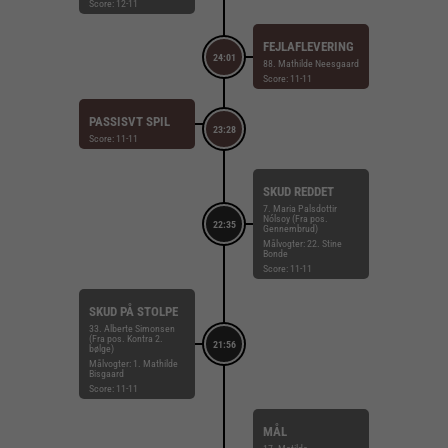
Score: 12-11
FEJLAFLEVERING
24:01
88. Mathilde Neesgaard
Score: 11-11
PASSISVT SPIL
23:28
Score: 11-11
SKUD REDDET
7. Maria Palsdottir
Nólsoy (Fra pos.
22:35
Gennembrud)
Målvogter: 22. Stine
Bonde
Score: 11-11
SKUD PÅ STOLPE
33. Alberte Simonsen
(Fra pos. Kontra 2.
21:56
bølge)
Målvogter: 1. Mathilde
Bisgaard
Score: 11-11
MÅL