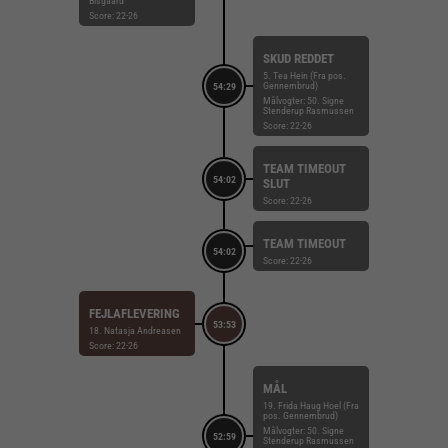
Bisgaard
Score: 22-26
SKUD REDDET
5. Tea Hein (Fra pos.
Gennembrud)
54:29
Målvogter: 50. Signe
Stenderup Rasmussen
Score: 22-26
TEAM TIMEOUT
54:02
SLUT
Score: 22-26
TEAM TIMEOUT
54:02
Score: 22-26
FEJLAFLEVERING
53:53
18. Natasja Andreasen
Score: 22-26
MÅL
19. Frida Haug Hoel (Fra
pos. Gennembrud)
Målvogter: 50. Signe
52:59
Stenderup Rasmussen