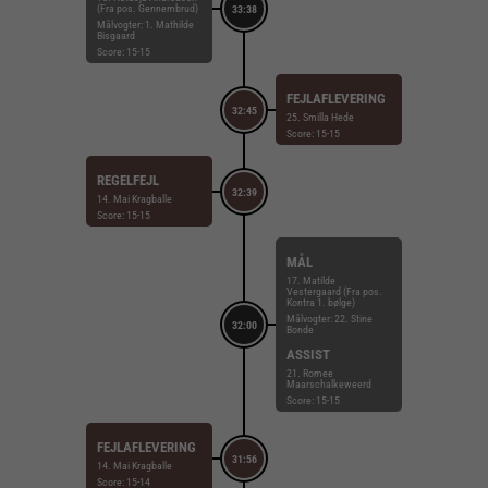
(Fra pos. Gennembrud)
33:38
Målvogter: 1. Mathilde
Bisgaard
Score: 15-15
FEJLAFLEVERING
32:45
25. Smilla Hede
Score: 15-15
REGELFEJL
32:39
14. Mai Kragballe
Score: 15-15
MÅL
17. Matilde
Vestergaard (Fra pos.
Kontra 1. bølge)
Målvogter: 22. Stine
32:00
Bonde
ASSIST
21. Romee
Maarschalkeweerd
Score: 15-15
FEJLAFLEVERING
31:56
14. Mai Kragballe
Score: 15-14