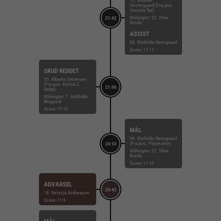
17. Matilde
Vestergaard (Fra pos.
Venstre fløj)
Målvogter: 22. Stine
21:42
Bonde
ASSIST
88. Mathilde Neesgaard
Score: 11-11
SKUD REDDET
33. Alberte Simonsen
(Fra pos. Kontra 2.
21:06
bølge)
Målvogter: 1. Mathilde
Bisgaard
Score: 11-10
MÅL
88. Mathilde Neesgaard
(Fra pos. Playmaker)
20:53
Målvogter: 22. Stine
Bonde
Score: 11-10
ADVARSEL
20:42
18. Natasja Andreasen
Score: 11-9