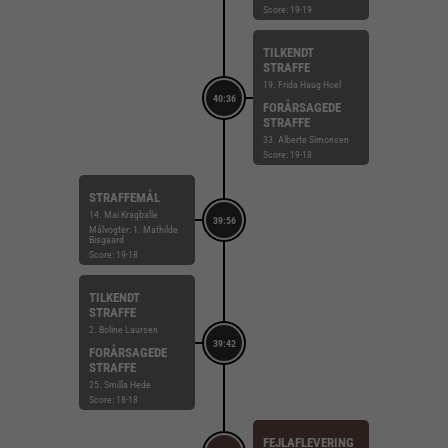
Score: 19-19
TILKENDT
STRAFFE
19. Frida Haug Hoel
40:36
FORÅRSAGEDE
STRAFFE
33. Alberte Simonsen
Score: 19-18
STRAFFEMÅL
14. Mai Kragballe
39:56
Målvogter: 1. Mathilde
Bisgaard
Score: 19-18
TILKENDT
STRAFFE
2. Boline Laursen
39:42
FORÅRSAGEDE
STRAFFE
25. Smilla Hede
Score: 18-18
FEJLAFLEVERING