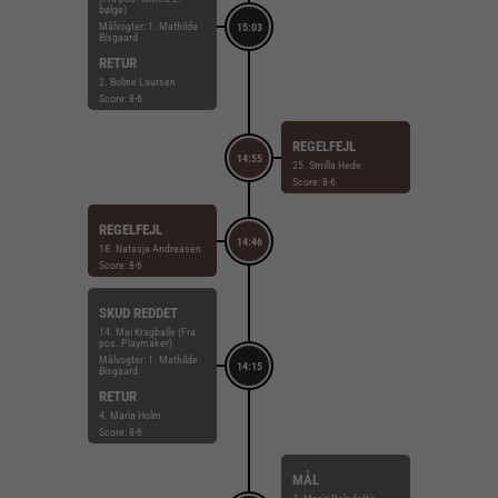
bølge)
Målvogter: 1. Mathilde
15:03
Bisgaard
RETUR
2. Boline Laursen
Score: 8-6
REGELFEJL
14:55
25. Smilla Hede
Score: 8-6
REGELFEJL
14:46
18. Natasja Andreasen
Score: 8-6
SKUD REDDET
14. Mai Kragballe (Fra
pos. Playmaker)
Målvogter: 1. Mathilde
14:15
Bisgaard
RETUR
4. Maria Holm
Score: 8-6
MÅL