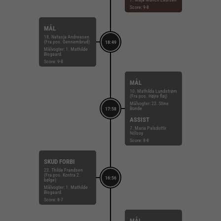
Score: 9-8
MÅL
18. Natasja Andreasen
(Fra pos. Gennembrud)
18:49
Målvogter: 1. Mathilde
Bisgaard
Score: 9-8
MÅL
10. Mathilda Lundstrøm
(Fra pos. Højre fløj)
Målvogter: 22. Stine
Bonde
17:58
ASSIST
7. Maria Palsdottir
Nólsoy
Score: 8-8
SKUD FORBI
23. Thilde Frandsen
(Fra pos. Kontra 2.
16:56
bølge)
Målvogter: 1. Mathilde
Bisgaard
Score: 8-7
MÅL