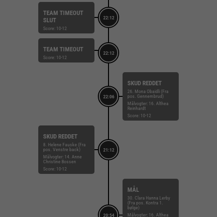
TEAM TIMEOUT
22:12
SLUT
Score: 10-12
TEAM TIMEOUT
22:12
Score: 10-12
SKUD REDDET
26. Mona Obaidli (Fra
pos. Gennembrud)
22:06
Målvogter: 16. Althea
Reinhardt
Score: 10-12
SKUD REDDET
8. Helene Fauske (Fra
pos. Venstre back)
21:12
Målvogter: 14. Anne
Christine Bossen
Score: 10-12
MÅL
30. Clara Hanna Lerby
(Fra pos. Kontra 1.
bølge)
Målvogter: 16. Althea
20:54