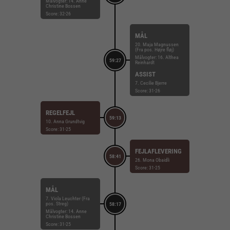
Målvogter: 14. Anne
Christine Bossen
Score: 32-26
MÅL
20. Maja Magnussen
(Fra pos. Højre fløj)
Målvogter: 16. Althea
59:27
Reinhardt
ASSIST
7. Cecilie Bjerre
Score: 31-26
REGELFEJL
59:13
10. Anna Grundtvig
Score: 31-25
FEJLAFLEVERING
58:41
26. Mona Obaidli
Score: 31-25
MÅL
7. Viola Leuchter (Fra
pos. Streg)
58:17
Målvogter: 14. Anne
Christine Bossen
Score: 31-25