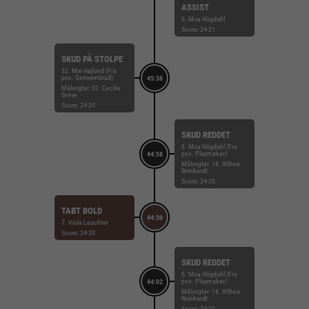
ASSIST
6. Moa Högdahl
Score: 24-21
SKUD PÅ STOLPE
32. Mie Højlund (Fra
pos. Gennembrud)
45:38
Målvogter: 32. Cecilie
Greve
Score: 24-20
SKUD REDDET
6. Moa Högdahl (Fra
pos. Playmaker)
44:58
Målvogter: 16. Althea
Reinhardt
Score: 24-20
TABT BOLD
44:30
7. Viola Leuchter
Score: 24-20
SKUD REDDET
6. Moa Högdahl (Fra
pos. Playmaker)
44:02
Målvogter: 16. Althea
Reinhardt
Score: 24-20