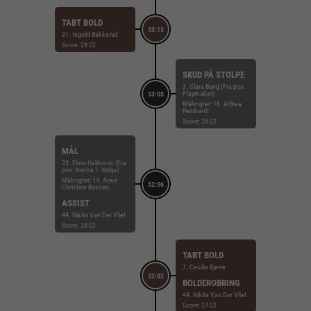
TABT BOLD
53:13
21. Ingvild Bakkerud
Score: 28-22
SKUD PÅ STOLPE
3. Clara Bang (Fra pos.
Playmaker)
53:05
Målvogter: 16. Althea
Reinhardt
Score: 28-22
MÅL
23. Elma Halilcevic (Fra
pos. Kontra 1. bølge)
Målvogter: 14. Anne
52:06
Christine Bossen
ASSIST
44. Nikita Van Der Vliet
Score: 28-22
TABT BOLD
7. Cecilie Bjerre
52:02
BOLDEROBRING
44. Nikita Van Der Vliet
Score: 27-22