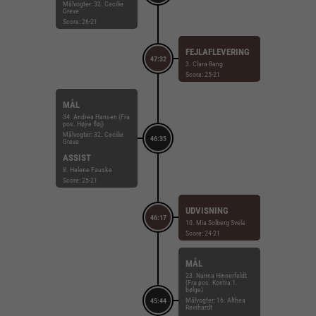
Målvogter: 32. Cecilie
Greve
Score: 26-21
FEJLAFLEVERING
47:32
3. Clara Bang
Score: 25-21
MÅL
34. Andrea Hansen (Fra
pos. Højre fløj)
Målvogter: 32. Cecilie
46:35
Greve
ASSIST
8. Helene Fauske
Score: 25-21
UDVISNING
46:17
10. Mia Solberg Svele
Score: 24-21
MÅL
23. Nanna Hinnerfeldt
(Fra pos. Kontra 1.
bølge)
Målvogter: 16. Althea
45:44
Reinhardt