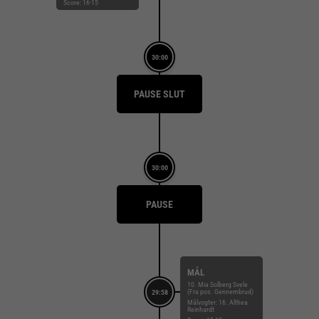
Score: 16-15
30:00
PAUSE SLUT
30:00
PAUSE
MÅL
10. Mia Solberg Svele
(Fra pos. Gennembrud)
29:58
Målvogter: 16. Althea
Reinhardt