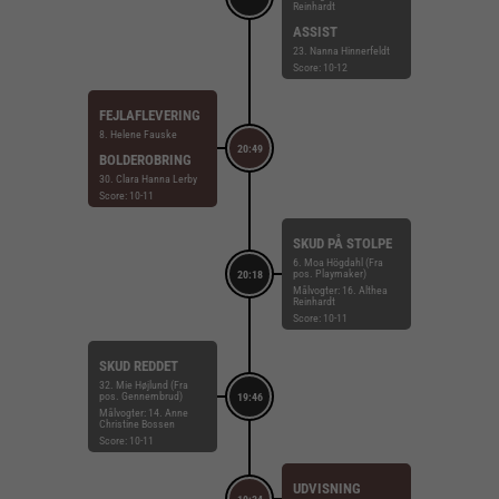
Reinhardt
ASSIST
23. Nanna Hinnerfeldt
Score: 10-12
FEJLAFLEVERING
8. Helene Fauske
20:49
BOLDEROBRING
30. Clara Hanna Lerby
Score: 10-11
SKUD PÅ STOLPE
6. Moa Högdahl (Fra
pos. Playmaker)
20:18
Målvogter: 16. Althea
Reinhardt
Score: 10-11
SKUD REDDET
32. Mie Højlund (Fra
pos. Gennembrud)
19:46
Målvogter: 14. Anne
Christine Bossen
Score: 10-11
UDVISNING