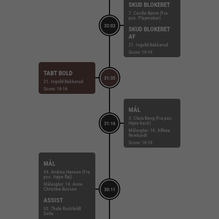
SKUD BLOKERET
7. Cecilie Bjerre (Fra
pos. Playmaker)
32:02
SKUD BLOKERET
AF
21. Ingvild Bakkerud
Score: 16-16
TABT BOLD
31:35
21. Ingvild Bakkerud
Score: 16-16
MÅL
3. Clara Bang (Fra pos.
Højre back)
31:16
Målvogter: 16. Althea
Reinhardt
Score: 16-16
MÅL
34. Andrea Hansen (Fra
pos. Højre fløj)
Målvogter: 14. Anne
Christine Bossen
30:11
ASSIST
33. Thale Rushfeldt
Deila