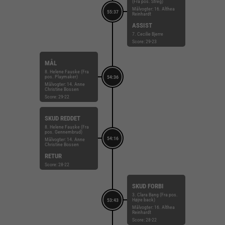
(Fra pos. Streg)
Målvogter: 16. Althea
55:37
Reinhardt
ASSIST
7. Cecilie Bjerre
Score: 29-23
MÅL
8. Helene Fauske (Fra
pos. Playmaker)
54:36
Målvogter: 14. Anne
Christine Bossen
Score: 29-22
SKUD REDDET
8. Helene Fauske (Fra
pos. Gennembrud)
54:16
Målvogter: 14. Anne
Christine Bossen
RETUR
Score: 28-22
SKUD FORBI
3. Clara Bang (Fra pos.
Højre back)
53:43
Målvogter: 16. Althea
Reinhardt
Score: 28-22