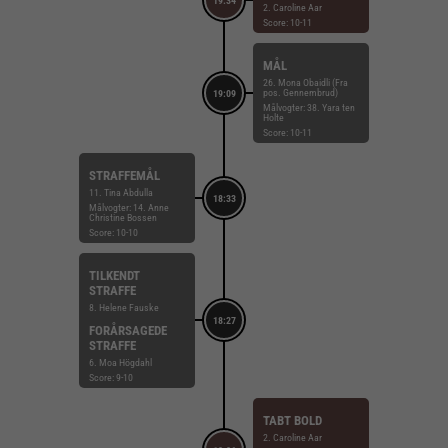
19:34
2. Caroline Aar
Score: 10-11
MÅL
26. Mona Obaidli (Fra
pos. Gennembrud)
19:09
Målvogter: 38. Yara ten
Holte
Score: 10-11
STRAFFEMÅL
11. Tina Abdulla
18:33
Målvogter: 14. Anne
Christine Bossen
Score: 10-10
TILKENDT
STRAFFE
8. Helene Fauske
18:27
FORÅRSAGEDE
STRAFFE
6. Moa Högdahl
Score: 9-10
TABT BOLD
2. Caroline Aar