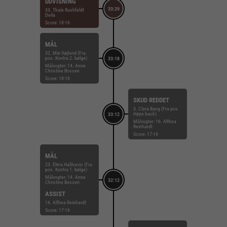
UDVISNING
33:29
33. Thale Rushfeldt
Deila
Score: 18-16
MÅL
32. Mie Højlund (Fra
pos. Kontra 2. bølge)
33:18
Målvogter: 14. Anne
Christine Bossen
Score: 18-16
SKUD REDDET
3. Clara Bang (Fra pos.
Højre back)
33:12
Målvogter: 16. Althea
Reinhardt
Score: 17-16
MÅL
23. Elma Halilcevic (Fra
pos. Kontra 1. bølge)
Målvogter: 14. Anne
32:12
Christine Bossen
ASSIST
16. Althea Reinhardt
Score: 17-16