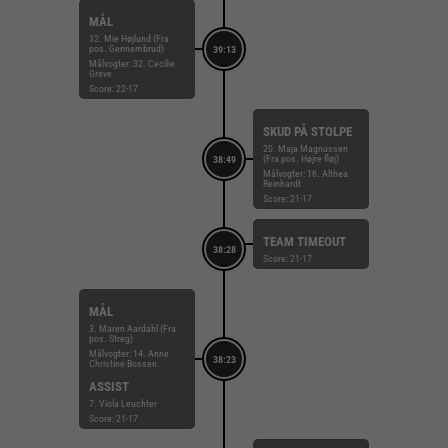
MÅL
32. Mie Højlund (Fra
pos. Gennembrud)
39:13
Målvogter: 32. Cecilie
Greve
Score: 22-17
SKUD PÅ STOLPE
20. Maja Magnussen
(Fra pos. Højre fløj)
38:49
Målvogter: 16. Althea
Reinhardt
Score: 21-17
TEAM TIMEOUT
38:28
Score: 21-17
MÅL
3. Maren Aardahl (Fra
pos. Streg)
Målvogter: 14. Anne
38:23
Christine Bossen
ASSIST
7. Viola Leuchter
Score: 21-17