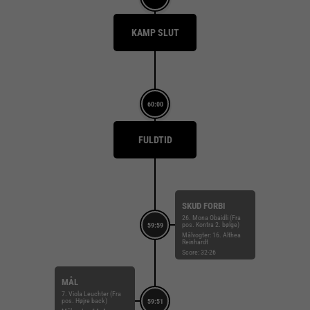
KAMP SLUT
60:00
FULDTID
SKUD FORBI
26. Mona Obaidli (Fra
pos. Kontra 2. bølge)
59:59
Målvogter: 16. Althea
Reinhardt
Score: 32-26
MÅL
7. Viola Leuchter (Fra
pos. Højre back)
59:51