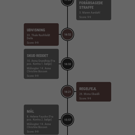
FORÅRSAGEDE
STRAFFE
3. Maren Aardahl
Score: 9-9
UDVISNING
16:52
33. Thale Rushfeldt
Deila
Score: 9-9
SKUD REDDET
10. Anna Grundtvig (Fra
pos. Kontra 1. bølge)
16:32
Målvogter: 14. Anne
Christine Bossen
Score: 9-9
REGELFEJL
16:21
26. Mona Obaidli
Score: 9-9
MÅL
8. Helene Fauske (Fra
pos. Kontra 2. bølge)
15:57
Målvogter: 14. Anne
Christine Bossen
Score: 9-9