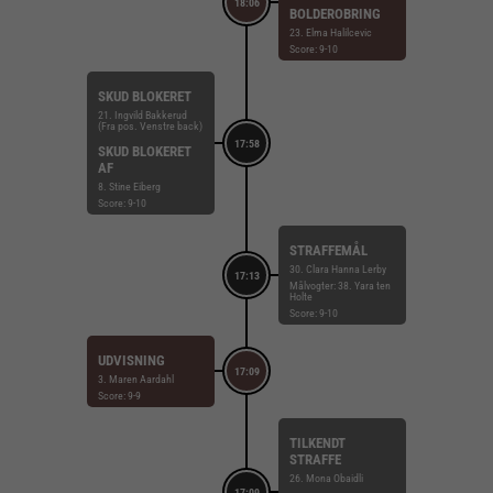
18:06
BOLDEROBRING
23. Elma Halilcevic
Score: 9-10
SKUD BLOKERET
21. Ingvild Bakkerud
(Fra pos. Venstre back)
17:58
SKUD BLOKERET
AF
8. Stine Eiberg
Score: 9-10
STRAFFEMÅL
30. Clara Hanna Lerby
17:13
Målvogter: 38. Yara ten
Holte
Score: 9-10
UDVISNING
17:09
3. Maren Aardahl
Score: 9-9
TILKENDT
STRAFFE
26. Mona Obaidli
17:09