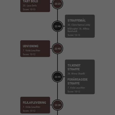
TABT BOLD
23:23
20. Lysa Defo
Score: 10-13
STRAFFEMÅL
30. Clara Hanna Lerby
22:48
Målvogter: 16. Althea
Reinhardt
Score: 10-13
UDVISNING
22:45
7. Viola Leuchter
Score: 10-12
TILKENDT
STRAFFE
26. Mona Obaidli
22:45
FORÅRSAGEDE
STRAFFE
7. Viola Leuchter
Score: 10-12
FEJLAFLEVERING
22:28
7. Viola Leuchter
Score: 10-12