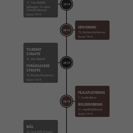
11. Tina Abdulla
28:19
Målvogter: 14. Anne
Christine Bossen
Score: 14-14
UDVISNING
28:15
79. Kristina Kristiansen
Score: 14-14
TILKENDT
STRAFFE
32. Mie Højlund
28:15
FORÅRSAGEDE
STRAFFE
79. Kristina Kristiansen
Score: 14-14
FEJLAFLEVERING
7. Cecilie Bjerre
28:10
BOLDEROBRING
21. Ingvild Bakkerud
Score: 14-14
MÅL
20. Lysa Defo (Fra pos.