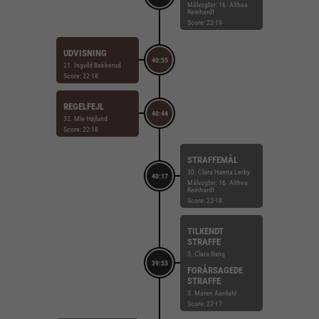
Målvogter: 16. Althea
Reinhardt
Score: 22-19
UDVISNING
40:55
21. Ingvild Bakkerud
Score: 22-18
REGELFEJL
40:44
32. Mie Højlund
Score: 22-18
STRAFFEMÅL
30. Clara Hanna Lerby
40:17
Målvogter: 16. Althea
Reinhardt
Score: 22-18
TILKENDT
STRAFFE
3. Clara Bang
39:53
FORÅRSAGEDE
STRAFFE
3. Maren Aardahl
Score: 22-17