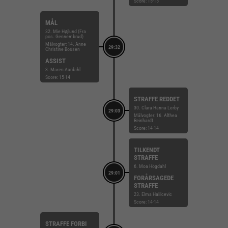
Score: 15-15
MÅL
32. Mie Højlund (Fra
pos. Gennembrud)
Målvogter: 14. Anne
29:32
Christine Bossen
ASSIST
3. Maren Aardahl
Score: 15-14
STRAFFE REDDET
30. Clara Hanna Lerby
29:03
Målvogter: 16. Althea
Reinhardt
Score: 14-14
TILKENDT
STRAFFE
6. Moa Högdahl
29:01
FORÅRSAGEDE
STRAFFE
23. Elma Halilcevic
Score: 14-14
STRAFFE FORBI