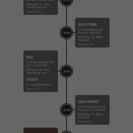
25:15
Målvogter: 14. Anne
Christine Bossen
Score: 11-13
SKUD FORBI
20. Maja Magnussen
(Fra pos. Højre fløj)
24:46
Målvogter: 16. Althea
Reinhardt
Score: 11-13
MÅL
23. Elma Halilcevic (Fra
pos. Venstre fløj)
Målvogter: 14. Anne
24:25
Christine Bossen
ASSIST
21. Ingvild Bakkerud
Score: 11-13
SKUD REDDET
79. Kristina Kristiansen
(Fra pos. Gennembrud)
23:44
Målvogter: 16. Althea
Reinhardt
Score: 10-13