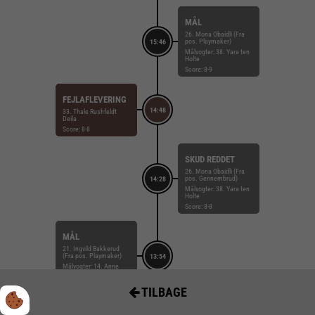
MÅL
26. Mona Obaidli (Fra
pos. Playmaker)
15:46
Målvogter: 38. Yara ten
Holte
Score: 8-9
FEJLAFLEVERING
14:48
33. Thale Rushfeldt
Deila
Score: 8-8
SKUD REDDET
26. Mona Obaidli (Fra
pos. Gennembrud)
14:28
Målvogter: 38. Yara ten
Holte
Score: 8-8
MÅL
21. Ingvild Bakkerud
(Fra pos. Playmaker)
13:54
Målvogter: 14. Anne
Christine Bossen
Score: 8-8
TILBAGE
REGELFEJL