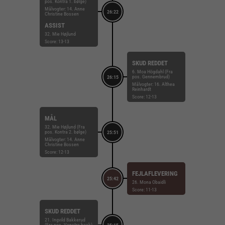
pos. Kontra 1. bølge)
Målvogter: 14. Anne
26:22
Christine Bossen
ASSIST
32. Mie Højlund
Score: 13-13
SKUD REDDET
6. Moa Högdahl (Fra
pos. Gennembrud)
26:15
Målvogter: 16. Althea
Reinhardt
Score: 12-13
MÅL
32. Mie Højlund (Fra
pos. Kontra 2. bølge)
25:51
Målvogter: 14. Anne
Christine Bossen
Score: 12-13
FEJLAFLEVERING
25:42
26. Mona Obaidli
Score: 11-13
SKUD REDDET
21. Ingvild Bakkerud
(Fra pos. Venstre back)