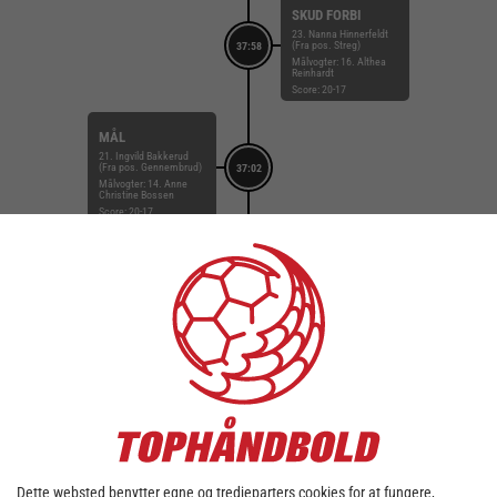
SKUD FORBI
23. Nanna Hinnerfeldt
(Fra pos. Streg)
37:58
Målvogter: 16. Althea
Reinhardt
Score: 20-17
MÅL
21. Ingvild Bakkerud
(Fra pos. Gennembrud)
37:02
Målvogter: 14. Anne
Christine Bossen
Score: 20-17
SKUD REDDET
2. Caroline Aar (Fra
pos. Streg)
36:34
Målvogter: 16. Althea
Reinhardt
Score: 19-17
MÅL
21. Ingvild Bakkerud
(Fra pos. Playmaker)
35:54
Målvogter: 14. Anne
Christine Bossen
Score: 19-17
Dette websted benytter egne og tredjeparters cookies for at fungere,