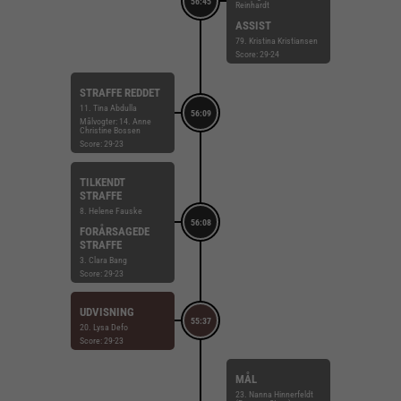
56:45
Reinhardt
ASSIST
79. Kristina Kristiansen
Score: 29-24
STRAFFE REDDET
11. Tina Abdulla
56:09
Målvogter: 14. Anne
Christine Bossen
Score: 29-23
TILKENDT
STRAFFE
8. Helene Fauske
56:08
FORÅRSAGEDE
STRAFFE
3. Clara Bang
Score: 29-23
UDVISNING
55:37
20. Lysa Defo
Score: 29-23
MÅL
23. Nanna Hinnerfeldt