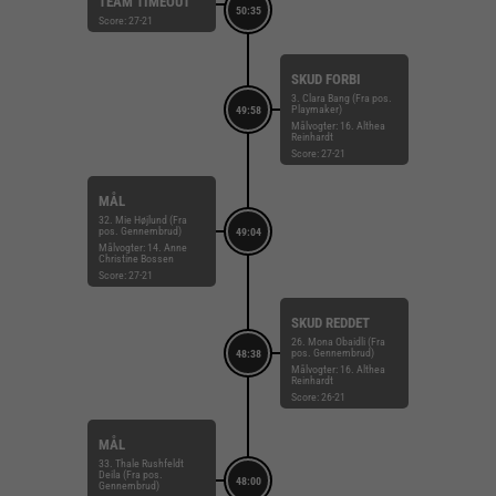
TEAM TIMEOUT
50:35
Score: 27-21
SKUD FORBI
3. Clara Bang (Fra pos.
Playmaker)
49:58
Målvogter: 16. Althea
Reinhardt
Score: 27-21
MÅL
32. Mie Højlund (Fra
pos. Gennembrud)
49:04
Målvogter: 14. Anne
Christine Bossen
Score: 27-21
SKUD REDDET
26. Mona Obaidli (Fra
pos. Gennembrud)
48:38
Målvogter: 16. Althea
Reinhardt
Score: 26-21
MÅL
33. Thale Rushfeldt
Deila (Fra pos.
48:00
Gennembrud)