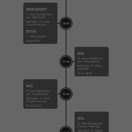
SKUD REDDET
7. Viola Leuchter (Fra
pos. Højre back)
Målvogter: 14. Anne
58:09
Christine Bossen
RETUR
7. Viola Leuchter
Score: 30-25
MÅL
26. Mona Obaidli (Fra
pos. Gennembrud)
57:40
Målvogter: 16. Althea
Reinhardt
Score: 30-25
MÅL
32. Mie Højlund (Fra
pos. Gennembrud)
57:09
Målvogter: 14. Anne
Christine Bossen
Score: 30-24
MÅL
20. Maja Magnussen
(Fra pos. Højre fløj)
Målvogter: 16. Althea