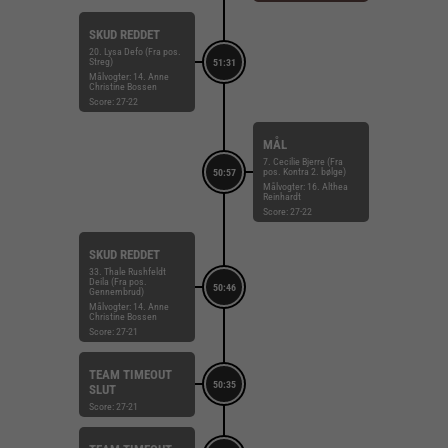
SKUD REDDET
20. Lysa Defo (Fra pos.
Streg)
51:31
Målvogter: 14. Anne
Christine Bossen
Score: 27-22
MÅL
7. Cecilie Bjerre (Fra
pos. Kontra 2. bølge)
50:57
Målvogter: 16. Althea
Reinhardt
Score: 27-22
SKUD REDDET
33. Thale Rushfeldt
Deila (Fra pos.
50:46
Gennembrud)
Målvogter: 14. Anne
Christine Bossen
Score: 27-21
TEAM TIMEOUT
50:35
SLUT
Score: 27-21