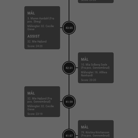
MÅL
3. Maren Aardahl (Fra
pos. Streg)
Målvogter: 32. Cecilie
43:05
Greve
ASSIST
32. Mie Højlund
Score: 24-20
MÅL
10. Mia Solberg Svele
(Fra pos. Gennembrud)
42:31
Målvogter: 16. Althea
Reinhardt
Score: 23-20
MÅL
32. Mie Højlund (Fra
pos. Gennembrud)
41:59
Målvogter: 32. Cecilie
Greve
Score: 23-19
MÅL
79. Kristina Kristiansen
(Fra pos. Gennembrud)
41:07