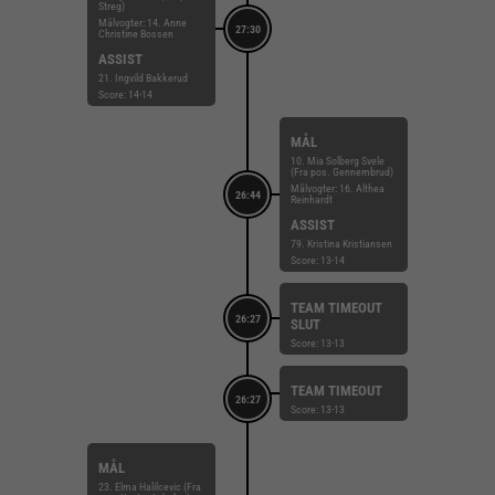
Streg)
Målvogter: 14. Anne
27:30
Christine Bossen
ASSIST
21. Ingvild Bakkerud
Score: 14-14
MÅL
10. Mia Solberg Svele
(Fra pos. Gennembrud)
Målvogter: 16. Althea
26:44
Reinhardt
ASSIST
79. Kristina Kristiansen
Score: 13-14
TEAM TIMEOUT
26:27
SLUT
Score: 13-13
TEAM TIMEOUT
26:27
Score: 13-13
MÅL
23. Elma Halilcevic (Fra