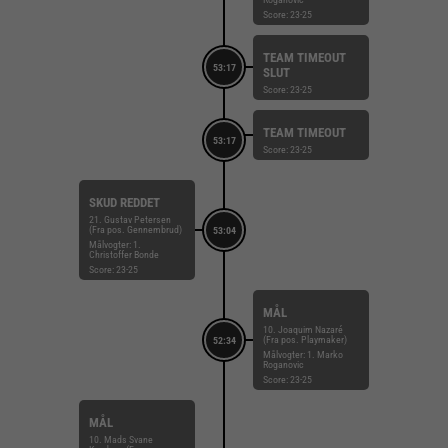
Score: 23-25
TEAM TIMEOUT
53:17
SLUT
Score: 23-25
TEAM TIMEOUT
53:17
Score: 23-25
SKUD REDDET
21. Gustav Petersen
(Fra pos. Gennembrud)
53:04
Målvogter: 1.
Christoffer Bonde
Score: 23-25
MÅL
10. Joaquim Nazaré
(Fra pos. Playmaker)
52:34
Målvogter: 1. Marko
Roganovic
Score: 23-25
MÅL
10. Mads Svane