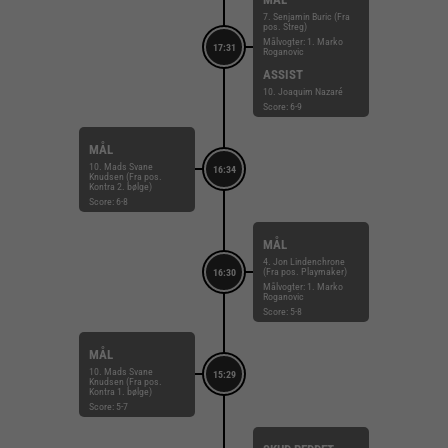
7. Senjamin Buric (Fra
pos. Streg)
Målvogter: 1. Marko
17:31
Roganovic
ASSIST
10. Joaquim Nazaré
Score: 6-9
MÅL
10. Mads Svane
16:34
Knudsen (Fra pos.
Kontra 2. bølge)
Score: 6-8
MÅL
4. Jon Lindenchrone
(Fra pos. Playmaker)
16:30
Målvogter: 1. Marko
Roganovic
Score: 5-8
MÅL
10. Mads Svane
15:29
Knudsen (Fra pos.
Kontra 1. bølge)
Score: 5-7