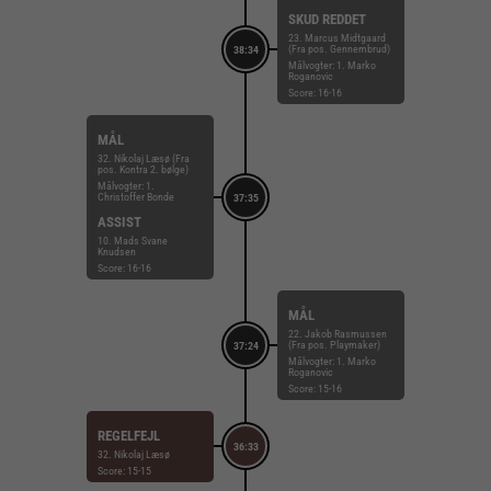
SKUD REDDET
23. Marcus Midtgaard
(Fra pos. Gennembrud)
38:34
Målvogter: 1. Marko
Roganovic
Score: 16-16
MÅL
32. Nikolaj Læsø (Fra
pos. Kontra 2. bølge)
Målvogter: 1.
Christoffer Bonde
37:35
ASSIST
10. Mads Svane
Knudsen
Score: 16-16
MÅL
22. Jakob Rasmussen
(Fra pos. Playmaker)
37:24
Målvogter: 1. Marko
Roganovic
Score: 15-16
REGELFEJL
36:33
32. Nikolaj Læsø
Score: 15-15