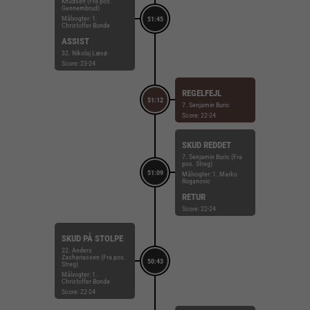
Knudsen (Fra pos.
Gennembrud)
Målvogter: 1.
51:45
Christoffer Bonde
ASSIST
32. Nikolaj Læsø
Score: 23-24
REGELFEJL
51:12
7. Senjamin Buric
Score: 22-24
SKUD REDDET
7. Senjamin Buric (Fra
pos. Streg)
51:09
Målvogter: 1. Marko
Roganovic
RETUR
Score: 22-24
SKUD PÅ STOLPE
22. Anders
Zachariassen (Fra pos.
50:43
Streg)
Målvogter: 1.
Christoffer Bonde
Score: 22-24