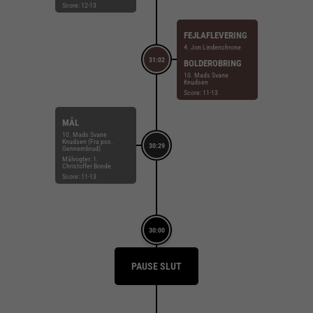
Score: 12-13
FEJLAFLEVERING
4. Jon Lindenchrone
31:02
BOLDEROBRING
10. Mads Svane
Knudsen
Score: 11-13
MÅL
10. Mads Svane
Knudsen (Fra pos.
30:29
Gennembrud)
Målvogter: 1.
Christoffer Bonde
Score: 11-13
30:00
PAUSE SLUT