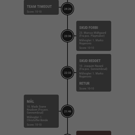
TEAM TIMEOUT
24:26
Score: 10-10
SKUD FORBI
23. Marcus Midtgaard
(Fra pos. Playmaker)
23:36
Målvogter: 1. Marko
Roganovic
Score: 10-10
SKUD REDDET
10. Joaquim Nazaré
(Fra pos. Gennembrud)
22:33
Målvogter: 1. Marko
Roganovic
RETUR
Score: 10-10
MÅL
10. Mads Svane
Knudsen (Fra pos.
21:46
Gennembrud)
Målvogter: 1.
Christoffer Bonde
Score: 10-10