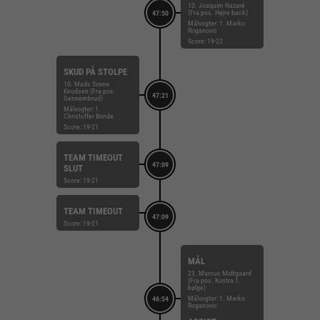
10. Joaquim Nazaré
(Fra pos. Højre back)
47:50
Målvogter: 1. Marko
Roganovic
Score: 19-22
SKUD PÅ STOLPE
10. Mads Svane
Knudsen (Fra pos.
47:21
Gennembrud)
Målvogter: 1.
Christoffer Bonde
Score: 19-21
TEAM TIMEOUT
47:09
SLUT
Score: 19-21
TEAM TIMEOUT
47:09
Score: 19-21
MÅL
23. Marcus Midtgaard
(Fra pos. Kontra 1.
bølge)
Målvogter: 1. Marko
46:54
Roganovic