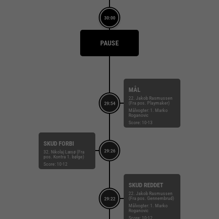
30:00
PAUSE
MÅL
22. Jakob Rasmussen
(Fra pos. Playmaker)
29:54
Målvogter: 1. Marko
Roganovic
Score: 10-13
SKUD FORBI
29:26
32. Nikolaj Læsø (Fra
pos. Kontra 1. bølge)
Score: 10-12
SKUD REDDET
22. Jakob Rasmussen
(Fra pos. Gennembrud)
29:22
Målvogter: 1. Marko
Roganovic
Score: 10-12