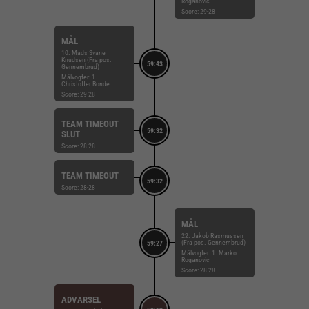
Roganovic
Score: 29-28
MÅL
10. Mads Svane
Knudsen (Fra pos.
59:43
Gennembrud)
Målvogter: 1.
Christoffer Bonde
Score: 29-28
TEAM TIMEOUT
59:32
SLUT
Score: 28-28
TEAM TIMEOUT
59:32
Score: 28-28
MÅL
22. Jakob Rasmussen
(Fra pos. Gennembrud)
59:27
Målvogter: 1. Marko
Roganovic
Score: 28-28
ADVARSEL