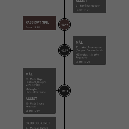
ASSIST
21. René Rasmussen
Score: 19-21
PASSISVT SPIL
46:49
Score: 19-20
MÅL
22. Jakob Rasmussen
(Fra pos. Gennembrud)
45:57
Målvogter: 1. Marko
Roganovic
Score: 19-20
MÅL
23. Mads Bayer
Lenbroch (Fra pos.
Venstre fløj)
Målvogter: 1.
45:16
Christoffer Bonde
ASSIST
10. Mads Svane
Knudsen
Score: 19-19
SKUD BLOKERET
97. Magnus Rahbek