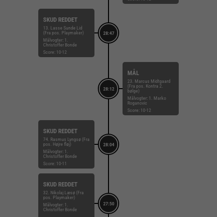
SKUD REDDET
13. Lasse Sunde Lid
(Fra pos. Playmaker)
28:47
Målvogter: 1.
Christoffer Bonde
Score: 10-12
MÅL
23. Marcus Midtgaard
(Fra pos. Kontra 2.
28:12
bølge)
Målvogter: 1. Marko
Roganovic
Score: 10-12
SKUD REDDET
74. Rasmus Lyngsø (Fra
pos. Højre fløj)
28:04
Målvogter: 1.
Christoffer Bonde
Score: 10-11
SKUD REDDET
32. Nikolaj Læsø (Fra
pos. Playmaker)
27:50
Målvogter: 1.
Christoffer Bonde