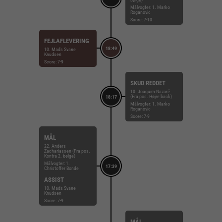
Målvogter: 1. Marko
Roganovic
Score: 7-10
FEJLAFLEVERING
18:49
10. Mads Svane
Knudsen
Score: 7-9
SKUD REDDET
10. Joaquim Nazaré
(Fra pos. Højre back)
18:17
Målvogter: 1. Marko
Roganovic
Score: 7-9
MÅL
22. Anders
Zachariassen (Fra pos.
Kontra 2. bølge)
Målvogter: 1.
17:39
Christoffer Bonde
ASSIST
10. Mads Svane
Knudsen
Score: 7-9
MÅL