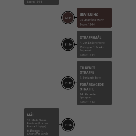
Score: 13-14
UDVISNING
32:14
26. Jonathan Würtz
Score: 12-14
STRAFFEMÅL
4. Jon Lindenchrone
31:46
Målvogter: 1. Marko
Roganovic
Score: 12-14
TILKENDT
STRAFFE
7. Senjamin Buric
31:42
FORÅRSAGEDE
STRAFFE
14. Alexander
Lynggaard
Score: 12-13
MÅL
10. Mads Svane
Knudsen (Fra pos.
31:06
Kontra 1. bølge)
Målvogter: 1.
Christoffer Bonde