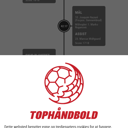
Score: 18-18
MÅL
10. Joaquim Nazaré
(Fra pos. Gennembrud)
Målvogter: 1. Marko
42:17
Roganovic
ASSIST
23. Marcus Midtgaard
Score: 17-18
SKUD BLOKERET
32. Nikolaj Læsø (Fra
pos. Playmaker)
41:49
SKUD BLOKERET
AF
26. Jonathan Würtz
Score: 17-17
REGELFEJL
40:37
22. Jakob Rasmussen
Score: 17-17
SKUD REDDET
13. Lasse Sunde Lid
(Fra pos. Playmaker)
40:16
Dette websted benytter egne og tredjeparters cookies for at fungere,