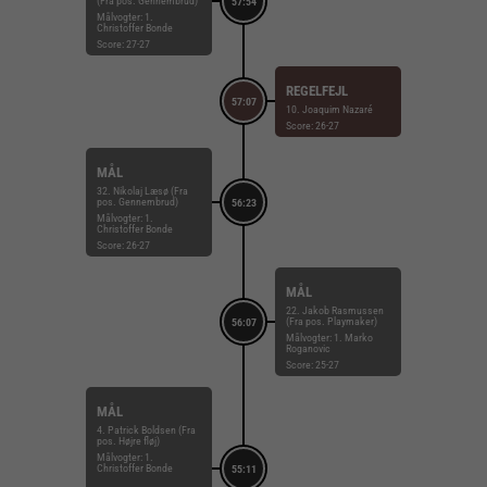
(Fra pos. Gennembrud)
57:54
Målvogter: 1.
Christoffer Bonde
Score: 27-27
REGELFEJL
57:07
10. Joaquim Nazaré
Score: 26-27
MÅL
32. Nikolaj Læsø (Fra
pos. Gennembrud)
56:23
Målvogter: 1.
Christoffer Bonde
Score: 26-27
MÅL
22. Jakob Rasmussen
(Fra pos. Playmaker)
56:07
Målvogter: 1. Marko
Roganovic
Score: 25-27
MÅL
4. Patrick Boldsen (Fra
pos. Højre fløj)
Målvogter: 1.
Christoffer Bonde
55:11