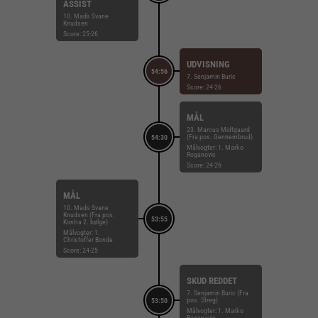
ASSIST
10. Mads Svane
Knudsen
Score: 25-26
UDVISNING
54:56
7. Senjamin Buric
Score: 24-26
MÅL
23. Marcus Midtgaard
(Fra pos. Gennembrud)
54:30
Målvogter: 1. Marko
Roganovic
Score: 24-26
MÅL
10. Mads Svane
Knudsen (Fra pos.
53:55
Kontra 2. bølge)
Målvogter: 1.
Christoffer Bonde
Score: 24-25
SKUD REDDET
7. Senjamin Buric (Fra
pos. Streg)
53:50
Målvogter: 1. Marko
Roganovic