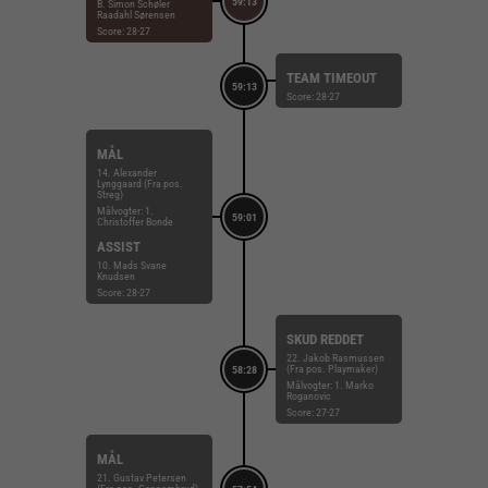
59:13
B. Simon Schøler
Raadahl Sørensen
Score: 28-27
TEAM TIMEOUT
59:13
Score: 28-27
MÅL
14. Alexander
Lynggaard (Fra pos.
Streg)
Målvogter: 1.
59:01
Christoffer Bonde
ASSIST
10. Mads Svane
Knudsen
Score: 28-27
SKUD REDDET
22. Jakob Rasmussen
(Fra pos. Playmaker)
58:28
Målvogter: 1. Marko
Roganovic
Score: 27-27
MÅL
21. Gustav Petersen