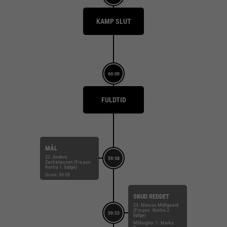
KAMP SLUT
60:00
FULDTID
MÅL
22. Anders
59:58
Zachariassen (Fra pos.
Kontra 1. bølge)
Score: 30-28
SKUD REDDET
23. Marcus Midtgaard
(Fra pos. Kontra 2.
59:53
bølge)
Målvogter: 1. Marko