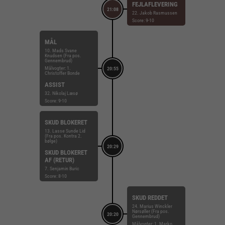
FEJLAFLEVERING
21:08
22. Jakob Rasmussen
Score: 9-10
MÅL
10. Mads Svane
Knudsen (Fra pos.
Gennembrud)
Målvogter: 1.
20:55
Christoffer Bonde
ASSIST
32. Nikolaj Læsø
Score: 9-10
SKUD BLOKERET
13. Lasse Sunde Lid
(Fra pos. Kontra 2.
bølge)
20:29
SKUD BLOKERET
AF (RETUR)
7. Senjamin Buric
Score: 8-10
SKUD REDDET
24. Marius Winckler
Nørsøller (Fra pos.
20:20
Gennembrud)
Målvogter: 1. Marko