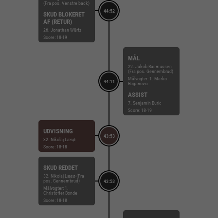
(Fra pos. Venstre back)
44:52
SKUD BLOKERET
AF (RETUR)
26. Jonathan Würtz
Score: 18-19
MÅL
22. Jakob Rasmussen
(Fra pos. Gennembrud)
Målvogter: 1. Marko
44:11
Roganovic
ASSIST
7. Senjamin Buric
Score: 18-19
UDVISNING
43:53
32. Nikolaj Læsø
Score: 18-18
SKUD REDDET
32. Nikolaj Læsø (Fra
pos. Gennembrud)
43:53
Målvogter: 1.
Christoffer Bonde
Score: 18-18