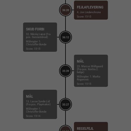
FEJLAFLEVERING
36:20
4. Jon Lindenchrone
Score: 15-15
SKUD FORBI
32. Nikolaj Læsø (Fra
pos. Gennembrud)
36:12
Målvogter: 1.
Christoffer Bonde
Score: 15-15
MÅL
23. Marcus Midtgaard
(Fra pos. Kontra 2.
35:39
bølge)
Målvogter: 1. Marko
Roganovic
Score: 15-15
MÅL
13. Lasse Sunde Lid
(Fra pos. Playmaker)
35:27
Målvogter: 1.
Christoffer Bonde
Score: 15-14
REGELFEJL