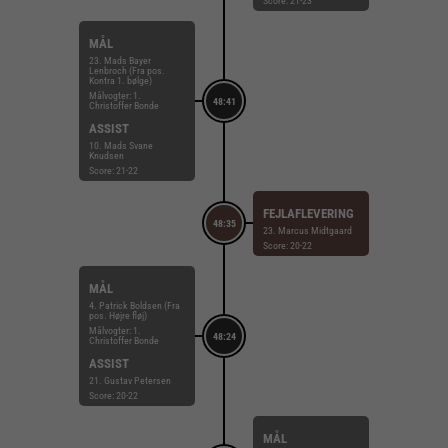
Score: 21-23
MÅL
23. Mads Bayer
Lenbroch (Fra pos.
Kontra 1. bølge)
Målvogter: 1.
48:41
Christoffer Bonde
ASSIST
10. Mads Svane
Knudsen
Score: 21-22
FEJLAFLEVERING
48:35
23. Marcus Midtgaard
Score: 20-22
MÅL
4. Patrick Boldsen (Fra
pos. Højre fløj)
Målvogter: 1.
48:24
Christoffer Bonde
ASSIST
21. Gustav Petersen
Score: 20-22
MÅL