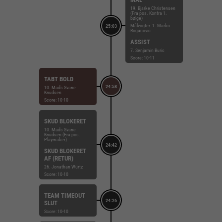
19. Bjarke Christensen
(Fra pos. Kontra 1.
bølge)
Målvogter: 1. Marko
25:03
Roganovic
ASSIST
7. Senjamin Buric
Score: 10-11
TABT BOLD
24:58
10. Mads Svane
Knudsen
Score: 10-10
SKUD BLOKERET
10. Mads Svane
Knudsen (Fra pos.
Playmaker)
24:42
SKUD BLOKERET
AF (RETUR)
26. Jonathan Würtz
Score: 10-10
TEAM TIMEOUT
24:26
SLUT
Score: 10-10