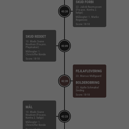
SKUD FORBI
22. Jakob Rasmussen
(Fra pos. Kontra 2.
43:20
bølge)
Målvogter: 1. Marko
Roganovic
Score: 18-18
SKUD REDDET
10. Mads Svane
Knudsen (Fra pos.
43:09
Playmaker)
Målvogter: 1.
Christoffer Bonde
Score: 18-18
FEJLAFLEVERING
23. Marcus Midtgaard
42:39
BOLDEROBRING
25. Hjalte Schmøkel
Sinding
Score: 18-18
MÅL
10. Mads Svane
Knudsen (Fra pos.
42:23
Kontra 2. bølge)
Målvogter: 1.
Christoffer Bonde