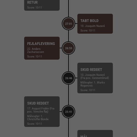
RETUR
Score: 10-11
TABT BOLD
27:01
10. Joaquim Nazaré
Score: 10-11
FEJLAFLEVERING
26:53
22. Anders
Zachariassen
Score: 10-11
SKUD REDDET
10. Joaquim Nazaré
(Fra pos. Gennembrud)
26:46
Målvogter: 1. Marko
Roganovic
Score: 10-11
SKUD REDDET
17. August Fridén (Fra
pos. Venstre fløj)
25:41
Målvogter: 1.
Christoffer Bonde
Score: 10-11
MÅL