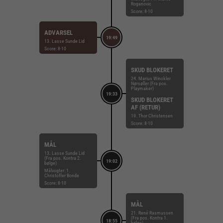
Roganovic
Score: 8-10
ADVARSEL
19:49
13. Lasse Sunde Lid
Score: 8-10
SKUD BLOKERET
24. Marius Winckler
Nørsøller (Fra pos.
Playmaker)
19:33
SKUD BLOKERET
AF (RETUR)
19. Thor Christensen
Score: 8-10
MÅL
13. Lasse Sunde Lid
(Fra pos. Kontra 2.
19:02
bølge)
Målvogter: 1.
Christoffer Bonde
Score: 8-10
MÅL
21. René Rasmussen
(Fra pos. Kontra 1.
18:55
bølge)