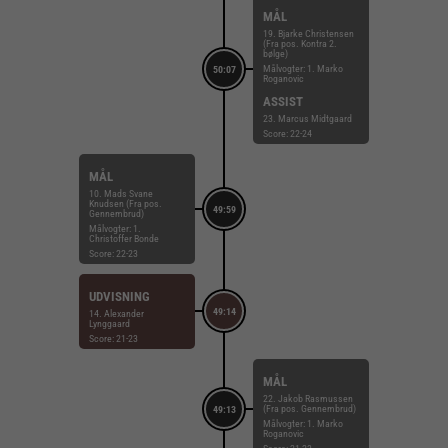
MÅL
19. Bjarke Christensen
(Fra pos. Kontra 2.
bølge)
Målvogter: 1. Marko
50:07
Roganovic
ASSIST
23. Marcus Midtgaard
Score: 22-24
MÅL
10. Mads Svane
Knudsen (Fra pos.
49:59
Gennembrud)
Målvogter: 1.
Christoffer Bonde
Score: 22-23
UDVISNING
49:14
14. Alexander
Lynggaard
Score: 21-23
MÅL
22. Jakob Rasmussen
(Fra pos. Gennembrud)
49:13
Målvogter: 1. Marko
Roganovic