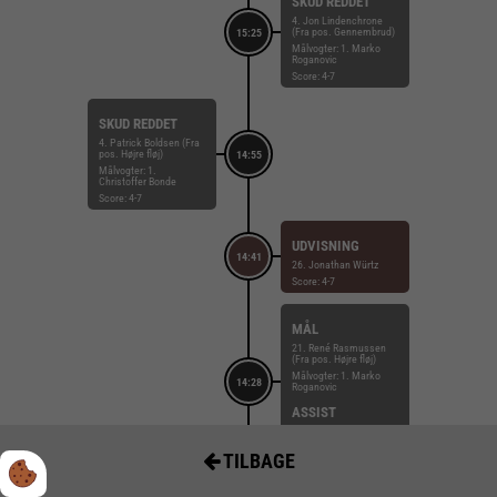
SKUD REDDET
4. Jon Lindenchrone
(Fra pos. Gennembrud)
15:25
Målvogter: 1. Marko
Roganovic
Score: 4-7
SKUD REDDET
4. Patrick Boldsen (Fra
pos. Højre fløj)
14:55
Målvogter: 1.
Christoffer Bonde
Score: 4-7
UDVISNING
14:41
26. Jonathan Würtz
Score: 4-7
MÅL
21. René Rasmussen
(Fra pos. Højre fløj)
Målvogter: 1. Marko
14:28
Roganovic
ASSIST
4. Jon Lindenchrone
Score: 4-7
TILBAGE
TEAM TIMEOUT