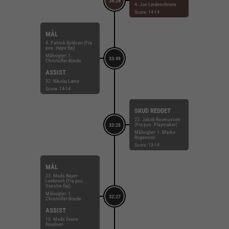
34:24
4. Jon Lindenchrone
Score: 14-14
MÅL
4. Patrick Boldsen (Fra
pos. Højre fløj)
Målvogter: 1.
33:49
Christoffer Bonde
ASSIST
32. Nikolaj Læsø
Score: 14-14
SKUD REDDET
22. Jakob Rasmussen
(Fra pos. Playmaker)
33:28
Målvogter: 1. Marko
Roganovic
Score: 13-14
MÅL
23. Mads Bayer
Lenbroch (Fra pos.
Venstre fløj)
Målvogter: 1.
32:27
Christoffer Bonde
ASSIST
10. Mads Svane
Knudsen