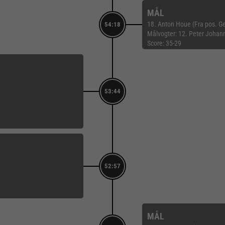
MÅL
18. Anton Houe (Fra pos. 
54:18
Målvogter: 12. Peter Johan
Score: 35-29
53:44
52:57
MÅL