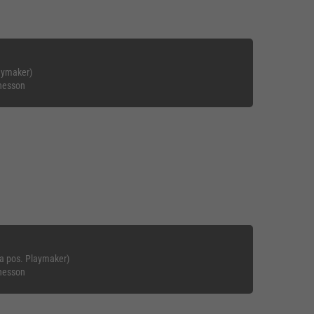
laymaker)
nesson
ra pos. Playmaker)
nesson