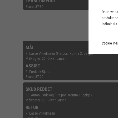
TEAM TIMEOUT
Score: 37-30
Dette webst
produkter 
indhold fra
Cookie inds
MÅL
7. Lasse Vilhelmsen (Fra pos. Kontra 2. bølge)
Målvogter: 20. Oliver Larsen
ASSIST
6. Frederik Bjerre
Score: 37-29
SKUD REDDET
66. Anton Lindskog (Fra pos. Kontra 1. bølge)
Målvogter: 20. Oliver Larsen
RETUR
7. Lasse Vilhelmsen