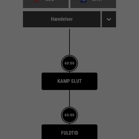
Hændelser
60:00
KAMP SLUT
60:00
FULDTID