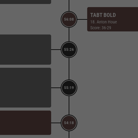
TABT BOLD
56:08
18. Anton Houe
Score: 36-29
55:26
55:19
54:18