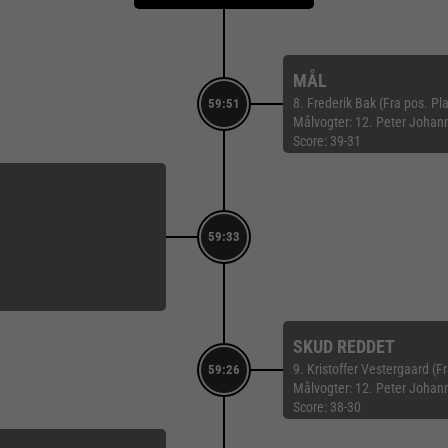
MÅL
8. Frederik Bak (Fra pos. P
59:51
Målvogter: 12. Peter Johan
Score: 39-31
59:33
SKUD REDDET
9. Kristoffer Vestergaard (F
59:26
Målvogter: 12. Peter Johan
Score: 38-30