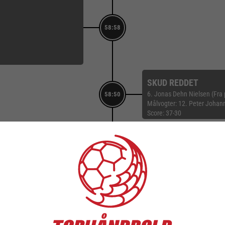
58:58
SKUD REDDET
6. Jonas Dehn Nielsen (Fra 
58:50
Målvogter: 12. Peter Johan
Score: 37-30
58:23
57:44