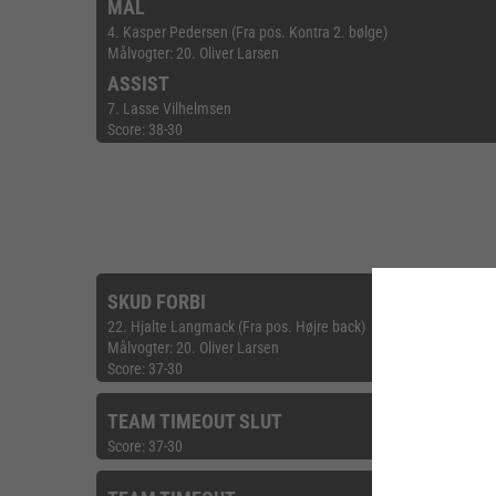
MÅL
4. Kasper Pedersen (Fra pos. Kontra 2. bølge)
Målvogter: 20. Oliver Larsen
ASSIST
7. Lasse Vilhelmsen
Score: 38-30
SKUD FORBI
22. Hjalte Langmack (Fra pos. Højre back)
Målvogter: 20. Oliver Larsen
Score: 37-30
TEAM TIMEOUT SLUT
Score: 37-30