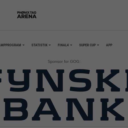
AMPPROGRAM
STATISTIK
FINAL4
SUPER CUP
APP
+
+
+
+
Sponsor for GOG: