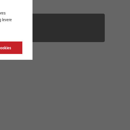
ores
 levere
Gennembrud)
nesson
cookies