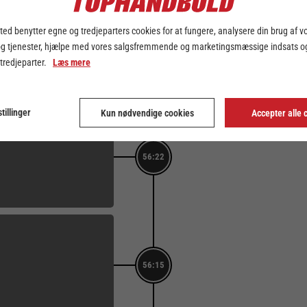
57:44
ed benytter egne og tredjeparters cookies for at fungere, analysere din brug af v
og tjenester, hjælpe med vores salgsfremmende og marketingsmæssige indsats og
MÅL
 tredjeparter.
Læs mere
18. Anton Houe (Fra pos. 
57:10
Målvogter: 12. Peter Johan
Score: 37-30
tillinger
Kun nødvendige cookies
Accepter alle 
56:22
56:15