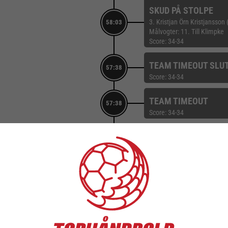
SKUD PÅ STOLPE
3. Kristjan Örn Kristjansson 
58:03
Målvogter: 11. Till Klimpke
Score: 34-34
TEAM TIMEOUT SLU
57:38
Score: 34-34
TEAM TIMEOUT
57:38
Score: 34-34
56:50
MÅL