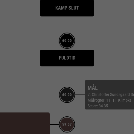
KAMP SLUT
60:00
FULDTID
MÅL
7. Christoffer Sundsgaard Dr
60:00
Målvogter: 11. Till Klimpke
Score: 34-35
59:57