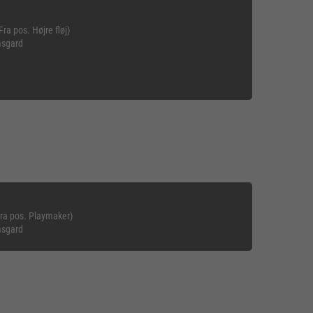
a pos. Højre fløj)
msgard
ra pos. Playmaker)
msgard