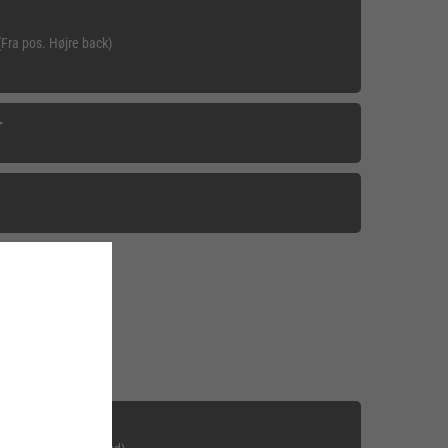
(Fra pos. Højre back)
T