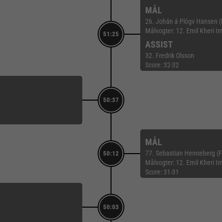
MÅL
26. Johán á Plógv Hansen (Fr
Målvogter: 12. Emil Kheri I
51:25
ASSIST
32. Fredrik Olsson
Score: 32-32
50:37
MÅL
77. Sebastian Henneberg (F
50:12
Målvogter: 12. Emil Kheri I
Score: 31-31
50:03