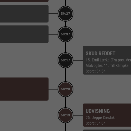
59:37
59:37
SKUD REDDET
15. Emil Lærke (Fra pos. Ve
59:17
Målvogter: 11. Till Klimpke
Score: 34-34
58:28
UDVISNING
58:13
25. Jeppe Cieslak
Score: 34-34