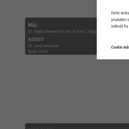
Dette webst
produkter 
MÅL
indhold fra
81. Tobias Nielsen (Fra pos. Kontra 2. bølge)
ASSIST
24. Linus Arnesson
Cookie inds
Score: 33-33