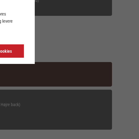
n (Fra pos. Gennembrud)
ores
 levere
cookies
 Højre back)