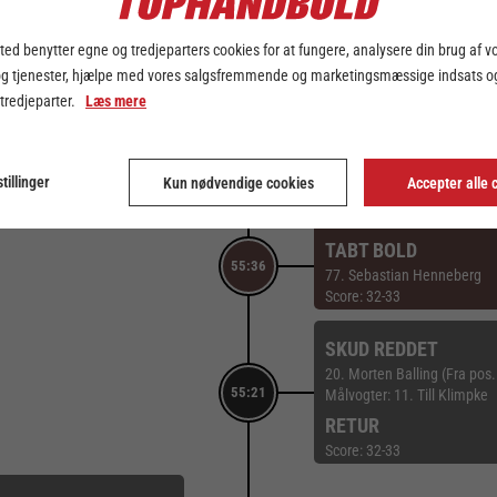
3. Kristjan Örn Kristjansso
56:12
Målvogter: 11. Till Klimpke
Score: 33-34
ed benytter egne og tredjeparters cookies for at fungere, analysere din brug af v
og tjenester, hjælpe med vores salgsfremmende og marketingsmæssige indsats og
 tredjeparter.
Læs mere
55:43
tillinger
Kun nødvendige cookies
Accepter alle 
TABT BOLD
55:36
77. Sebastian Henneberg
Score: 32-33
SKUD REDDET
20. Morten Balling (Fra pos.
55:21
Målvogter: 11. Till Klimpke
RETUR
Score: 32-33