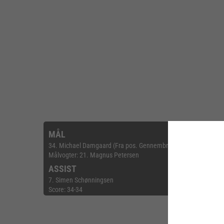
MÅL
34. Michael Damgaard (Fra pos. Gennembrud)
Målvogter: 21. Magnus Petersen
ASSIST
7. Simen Schønningsen
Score: 34-34