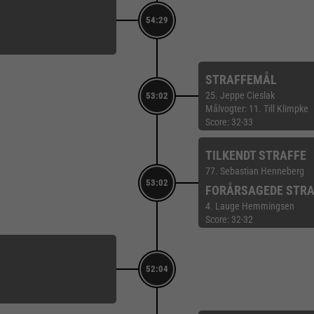
54:29
STRAFFEMÅL
25. Jeppe Cieslak
53:02
Målvogter: 11. Till Klimpke
Score: 32-33
TILKENDT STRAFFE
77. Sebastian Henneberg
53:02
FORÅRSAGEDE STRA
4. Lauge Hemmingsen
Score: 32-32
52:04