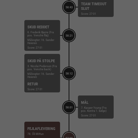
TEAM TIMEOUT
58:43
SLUT
Score: 27-31
SKUD REDDET
6. Frederik Bjerre (Fra
pos. Venstre fløj)
58:21
Målvogter: 16. Sander
Heieren
Score: 27-31
SKUD PÅ STOLPE
3. Nicolai Pedersen (Fra
pos. Venstre back)
58:12
Målvogter: 16. Sander
Heieren
RETUR
Score: 27-31
MÅL
58:01
7. Kasper Young (Fra
pos. Kontra 1. bølge)
Score: 27-31
FEJLAFLEVERING
78. Óli Mittun