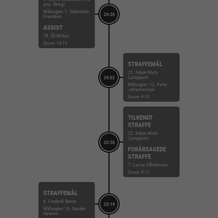
pos. Streg)
Målvogter: 1. Sebastian
24:26
Frandsen
ASSIST
78. Óli Mittun
Score: 10-13
STRAFFEMÅL
22. Adam Mats
Ljungquist
24:02
Målvogter: 12. Peter
Johannesson
Score: 9-13
TILKENDT
STRAFFE
22. Adam Mats
Ljungquist
23:56
FORÅRSAGEDE
STRAFFE
7. Lasse Vilhelmsen
Score: 9-12
STRAFFEMÅL
6. Frederik Bjerre
23:14
Målvogter: 16. Sander
Heieren