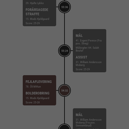
29. Hjalte Lykke
55:36
FORÅRSAGEDE
STRAFFE
15. Mads Kjeldgaard
Score: 25-29
MÅL
41. Evgeni Pevnov (Fra
pos. Streg)
Målvogter: 64. Salah
Boutaf
55:24
ASSIST
31. William Andersson
Moberg
Score: 25-29
FEJLAFLEVERING
78. Óli Mittun
54:32
BOLDEROBRING
15. Mads Kjeldgaard
Score: 25-28
MÅL
31. William Andersson
Moberg (Fra pos.
Gennembrud)