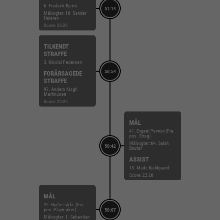
6. Frederik Bjerre
51:14
Målvogter: 16. Sander
Heieren
Score: 23-26
TILKENDT
STRAFFE
3. Nicolai Pedersen
50:54
FORÅRSAGEDE
STRAFFE
93. Anders Kragh
Martinusen
Score: 22-26
MÅL
41. Evgeni Pevnov (Fra
pos. Streg)
Målvogter: 64. Salah
50:42
Boutaf
ASSIST
15. Mads Kjeldgaard
Score: 22-26
MÅL
29. Hjalte Lykke (Fra
pos. Playmaker)
50:07
Målvogter: 1. Sebastian