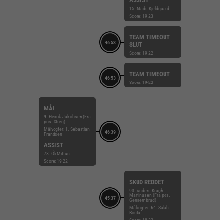
ASSIST
15. Mads Kjeldgaard
Score: 19-23
TEAM TIMEOUT
46:53
SLUT
Score: 19-22
TEAM TIMEOUT
46:53
Score: 19-22
MÅL
9. Henrik Jakobsen (Fra
pos. Streg)
Målvogter: 1. Sebastian
46:39
Frandsen
ASSIST
78. Óli Mittun
Score: 19-22
SKUD REDDET
93. Anders Kragh
Martinusen (Fra pos.
45:37
Gennembrud)
Målvogter: 64. Salah
Boutaf
Score: 18-22