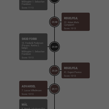
Målvogter: 1. Sebastian
Frandsen
Score: 11-13
REGELFEJL
25:48
22. Adam Mats
Ljungquist
Score: 10-13
SKUD FORBI
10. Frederik Pedersen
(Fra pos. Kontra 2.
25:39
bølge)
Målvogter: 1. Sebastian
Frandsen
Score: 10-13
REGELFEJL
25:29
41. Evgeni Pevnov
Score: 10-13
ADVARSEL
25:11
7. Lasse Vilhelmsen
Score: 10-13
MÅL
9. Henrik Jakobsen (Fra