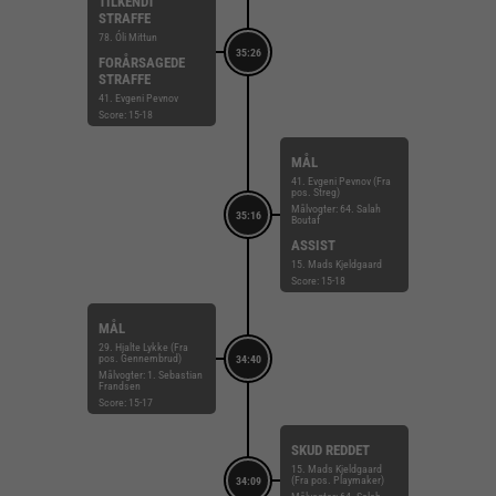
TILKENDT
STRAFFE
78. Óli Mittun
35:26
FORÅRSAGEDE
STRAFFE
41. Evgeni Pevnov
Score: 15-18
MÅL
41. Evgeni Pevnov (Fra
pos. Streg)
Målvogter: 64. Salah
35:16
Boutaf
ASSIST
15. Mads Kjeldgaard
Score: 15-18
MÅL
29. Hjalte Lykke (Fra
pos. Gennembrud)
34:40
Målvogter: 1. Sebastian
Frandsen
Score: 15-17
SKUD REDDET
15. Mads Kjeldgaard
(Fra pos. Playmaker)
34:09