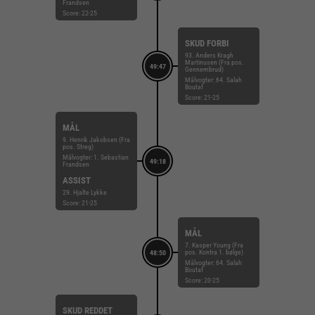
Frandsen
Score: 22-25
SKUD FORBI
93. Anders Kragh
Martinusen (Fra pos.
49:47
Gennembrud)
Målvogter: 64. Salah
Boutaf
Score: 21-25
MÅL
9. Henrik Jakobsen (Fra
pos. Streg)
Målvogter: 1. Sebastian
49:18
Frandsen
ASSIST
29. Hjalte Lykke
Score: 21-25
MÅL
7. Kasper Young (Fra
pos. Kontra 1. bølge)
48:50
Målvogter: 64. Salah
Boutaf
Score: 20-25
SKUD REDDET