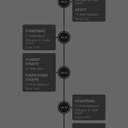
Målvogter: 64. Salah
40:55
Boutaf
ASSIST
15. Mads Kjeldgaard
Score: 17-21
STRAFFEMÅL
6. Frederik Bjerre
39:59
Målvogter: 16. Sander
Heieren
Score: 17-20
TILKENDT
STRAFFE
29. Hjalte Lykke
39:52
FORÅRSAGEDE
STRAFFE
15. Mads Kjeldgaard
Score: 16-20
STRAFFEMÅL
15. Mads Kjeldgaard
39:39
Målvogter: 64. Salah
Boutaf
Score: 16-20