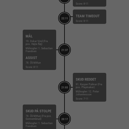
Score: 8-11
TEAM TIMEOUT
22:11
Score: 8-11
MÅL
19. Oskar Vind (Fra
pos. Højre fløj)
Målvogter: 1. Sebastian
21:37
Frandsen
ASSIST
78. Óli Mittun
Score: 8-11
SKUD REDDET
91. Kasper Palmar (Fra
pos. Playmaker)
21:03
Målvogter: 12. Peter
Johannesson
Score: 7-11
SKUD PÅ STOLPE
78. Óli Mittun (Fra pos.
Gennembrud)
20:17
Målvogter: 1. Sebastian
Frandsen