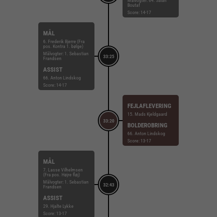
Målvogter: 64. Salah
Boutaf
Score: 14-17
MÅL
6. Frederik Bjerre (Fra
pos. Kontra 1. bølge)
Målvogter: 1. Sebastian
33:25
Frandsen
ASSIST
66. Anton Lindskog
Score: 14-17
FEJLAFLEVERING
15. Mads Kjeldgaard
33:20
BOLDEROBRING
66. Anton Lindskog
Score: 13-17
MÅL
7. Lasse Vilhelmsen
(Fra pos. Højre fløj)
Målvogter: 1. Sebastian
32:43
Frandsen
ASSIST
29. Hjalte Lykke
Score: 13-17