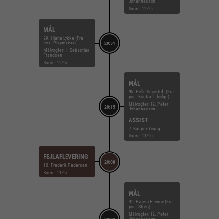
Johannesson
Score: 12-16
MÅL
29. Hjalte Lykke (Fra
pos. Playmaker)
29:51
Målvogter: 1. Sebastian
Frandsen
Score: 12-16
MÅL
95. Pelle Segertoft (Fra
pos. Kontra 1. bølge)
Målvogter: 12. Peter
29:15
Johannesson
ASSIST
7. Kasper Young
Score: 11-16
FEJLAFLEVERING
29:08
10. Frederik Pedersen
Score: 11-15
MÅL
41. Evgeni Pevnov (Fra
pos. Streg)
Målvogter: 12. Peter
Johannesson