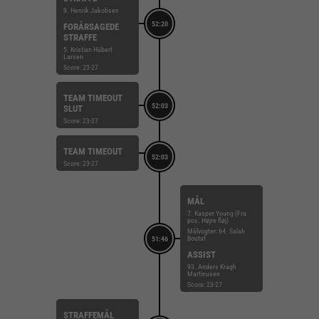
9. Henrik Jakobsen
52:20
FORÅRSAGEDE
STRAFFE
5. Kristian Hübert
Larsen
Score: 23-27
TEAM TIMEOUT
52:03
SLUT
Score: 23-27
TEAM TIMEOUT
52:03
Score: 23-27
MÅL
7. Kasper Young (Fra
pos. Højre fløj)
Målvogter: 64. Salah
Boutaf
51:46
ASSIST
93. Anders Kragh
Martinusen
Score: 23-27
STRAFFEMÅL