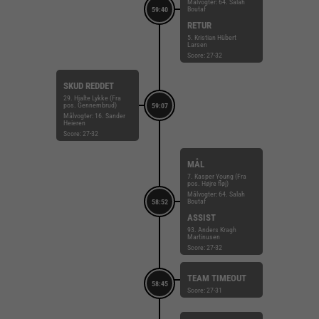
Målvogter: 64. Salah
Boutaf
59:40
RETUR
5. Kristian Hübert
Larsen
Score: 27-32
SKUD REDDET
29. Hjalte Lykke (Fra
pos. Gennembrud)
59:07
Målvogter: 16. Sander
Heieren
Score: 27-32
MÅL
7. Kasper Young (Fra
pos. Højre fløj)
Målvogter: 64. Salah
Boutaf
58:52
ASSIST
93. Anders Kragh
Martinusen
Score: 27-32
TEAM TIMEOUT
58:45
Score: 27-31