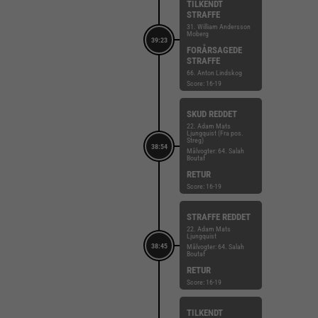
TILKENDT
STRAFFE
31. William Andersson
Moberg
39:23
FORÅRSAGEDE
STRAFFE
66. Anton Lindskog
Score: 16-19
SKUD REDDET
22. Adam Mats
Ljungquist (Fra pos.
Streg)
38:54
Målvogter: 64. Salah
Boutaf
RETUR
Score: 16-19
STRAFFE REDDET
22. Adam Mats
Ljungquist
38:45
Målvogter: 64. Salah
Boutaf
RETUR
Score: 16-19
TILKENDT