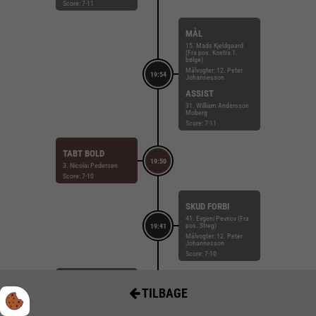
Score: 7-11
MÅL
15. Mads Kjeldgaard
(Fra pos. Kontra 1.
bølge)
Målvogter: 12. Peter
19:54
Johannesson
ASSIST
31. William Andersson
Moberg
Score: 7-11
TABT BOLD
19:50
3. Nicolai Pedersen
Score: 7-10
SKUD FORBI
41. Evgeni Pevnov (Fra
pos. Streg)
19:41
Målvogter: 12. Peter
Johannesson
Score: 7-10
STRAFFEMÅL
TILBAGE
6. Frederik Bjerre
18:41
Målvogter: 1. Sebastian
Frandsen