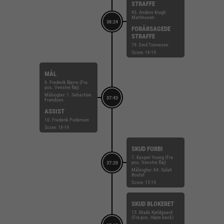
STRAFFE
93. Anders Kragh
Martinusen
38:24
FORÅRSAGEDE
STRAFFE
79. Emil Tonnesen
Score: 16-19
MÅL
6. Frederik Bjerre (Fra
pos. Venstre fløj)
Målvogter: 1. Sebastian
37:43
Frandsen
ASSIST
10. Frederik Pedersen
Score: 16-19
SKUD FORBI
7. Kasper Young (Fra
pos. Venstre fløj)
37:20
Målvogter: 64. Salah
Boutaf
Score: 15-19
SKUD BLOKERET
15. Mads Kjeldgaard
(Fra pos. Højre back)