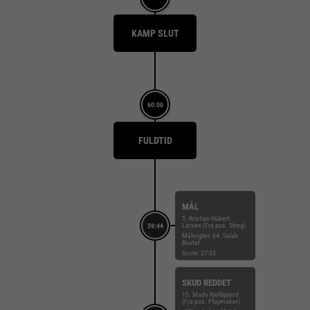
KAMP SLUT
60:00
FULDTID
MÅL
5. Kristian Hübert
Larsen (Fra pos. Streg)
59:44
Målvogter: 64. Salah
Boutaf
Score: 27-33
SKUD REDDET
15. Mads Kjeldgaard
(Fra pos. Playmaker)