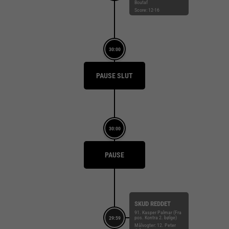
Boutaf
Score: 12-16
30:00
PAUSE SLUT
30:00
PAUSE
SKUD REDDET
91. Kasper Palmar (Fra
pos. Kontra 2. bølge)
29:59
Målvogter: 12. Peter