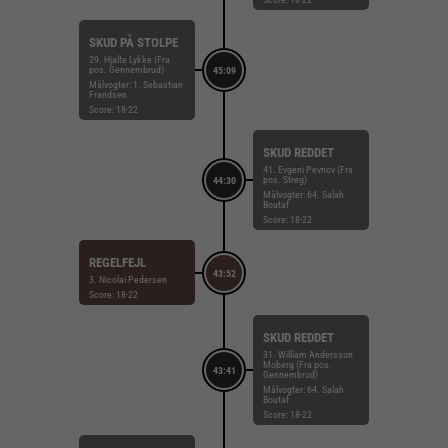
SKUD PÅ STOLPE
29. Hjalte Lykke (Fra
pos. Gennembrud)
45:09
Målvogter: 1. Sebastian
Frandsen
Score: 18-22
SKUD REDDET
41. Evgeni Pevnov (Fra
pos. Streg)
44:30
Målvogter: 64. Salah
Boutaf
Score: 18-22
REGELFEJL
43:52
3. Nicolai Pedersen
Score: 18-22
SKUD REDDET
31. William Andersson
Moberg (Fra pos.
43:41
Gennembrud)
Målvogter: 64. Salah
Boutaf
Score: 18-22