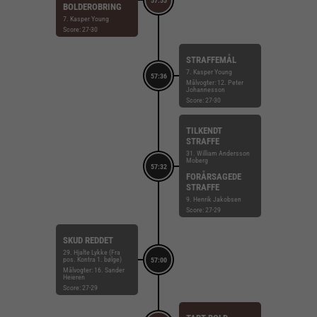
57:55
BOLDEROBRING
7. Kasper Young
Score: 27-30
STRAFFEMÅL
7. Kasper Young
57:36
Målvogter: 12. Peter
Johannesson
Score: 27-30
TILKENDT
STRAFFE
31. William Andersson
Moberg
57:32
FORÅRSAGEDE
STRAFFE
9. Henrik Jakobsen
Score: 27-29
SKUD REDDET
29. Hjalte Lykke (Fra
pos. Kontra 1. bølge)
57:00
Målvogter: 16. Sander
Heieren
Score: 27-29