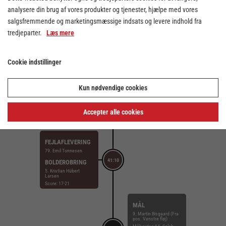
analysere din brug af vores produkter og tjenester, hjælpe med vores
STRAFFEMÅL
salgsfremmende og marketingsmæssige indsats og levere indhold fra
7. Kasper Young
41:20
tredjeparter.
Læs mere
Målvogter: 64. Salah
Boutaf
Score: 17-22
Cookie indstillinger
TILKENDT
STRAFFE
15. Mads Kjeldgaard
Kun nødvendige cookies
41:15
FORÅRSAGEDE
STRAFFE
Accepter alle cookies
29. Hjalte Lykke
Score: 17-21
FEJLAFLEVERING
79. Emil Tonnesen
41:10
BOLDEROBRING
5. Kristian Hübert
Larsen
Score: 17-21
MÅL
9. Martin Bisgaard (Fra
pos. Venstre fløj)