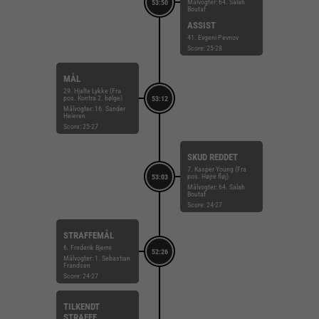
Målvogter: 64. Salah
53:50
Boutaf
ASSIST
41. Evgeni Pevnov
Score: 25-28
MÅL
29. Hjalte Lykke (Fra
pos. Kontra 2. bølge)
53:12
Målvogter: 16. Sander
Heieren
Score: 25-27
SKUD REDDET
7. Kasper Young (Fra
pos. Højre fløj)
53:03
Målvogter: 64. Salah
Boutaf
Score: 24-27
STRAFFEMÅL
6. Frederik Bjerre
52:26
Målvogter: 1. Sebastian
Frandsen
Score: 24-27
TILKENDT
STRAFFE