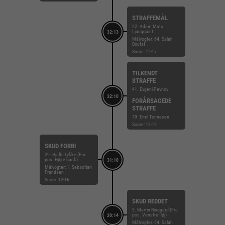
STRAFFEMÅL
22. Adam Mats
Ljungquist
32:13
Målvogter: 64. Salah
Boutaf
Score: 12-17
TILKENDT
STRAFFE
41. Evgeni Pevnov
32:10
FORÅRSAGEDE
STRAFFE
79. Emil Tonnesen
Score: 12-16
SKUD FORBI
29. Hjalte Lykke (Fra
pos. Højre back)
31:18
Målvogter: 1. Sebastian
Frandsen
Score: 12-16
SKUD REDDET
9. Martin Bisgaard (Fra
pos. Venstre fløj)
30:14
Målvogter: 64. Salah