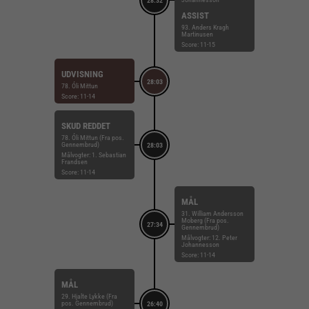
28:32
ASSIST
93. Anders Kragh
Martinusen
Score: 11-15
UDVISNING
28:03
78. Óli Mittun
Score: 11-14
SKUD REDDET
78. Óli Mittun (Fra pos.
Gennembrud)
28:03
Målvogter: 1. Sebastian
Frandsen
Score: 11-14
MÅL
31. William Andersson
Moberg (Fra pos.
27:34
Gennembrud)
Målvogter: 12. Peter
Johannesson
Score: 11-14
MÅL
29. Hjalte Lykke (Fra
pos. Gennembrud)
26:40