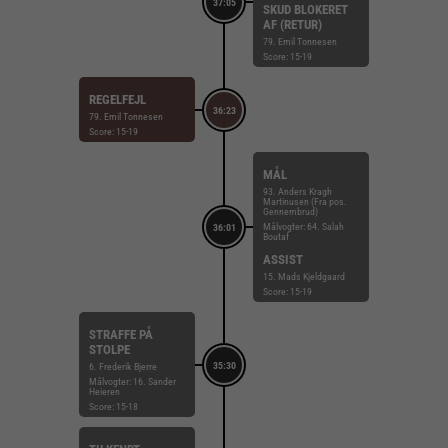
37:05
SKUD BLOKERET
AF (RETUR)
79. Emil Tonnesen
Score: 15-19
REGELFEJL
36:23
79. Emil Tonnesen
Score: 15-19
MÅL
93. Anders Kragh
Martinusen (Fra pos.
Gennembrud)
Målvogter: 64. Salah
36:01
Boutaf
ASSIST
15. Mads Kjeldgaard
Score: 15-19
STRAFFE PÅ
STOLPE
35:30
6. Frederik Bjerre
Målvogter: 16. Sander
Heieren
Score: 15-18