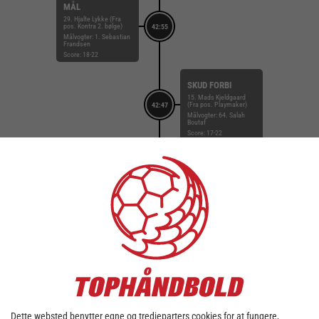
MÅL
29. Hjalte Lykke (Fra
pos. Kontra 2. bølge)
42:55
Målvogter: 1. Sebastian
Frandsen
Score: 18-22
SKUD FORBI
15. Mads Kjeldgaard
(Fra pos. Playmaker)
42:47
Målvogter: 64. Salah
Boutaf
Score: 17-22
SKUD REDDET
6. Frederik Bjerre (Fra
pos. Venstre fløj)
42:13
Målvogter: 1. Sebastian
Frandsen
Score: 17-22
UDVISNING
41:49
9. Martin Bisgaard
Score: 17-22
TEAM TIMEOUT
41:21
Score: 17-22
Dette websted benytter egne og tredjeparters cookies for at fungere,