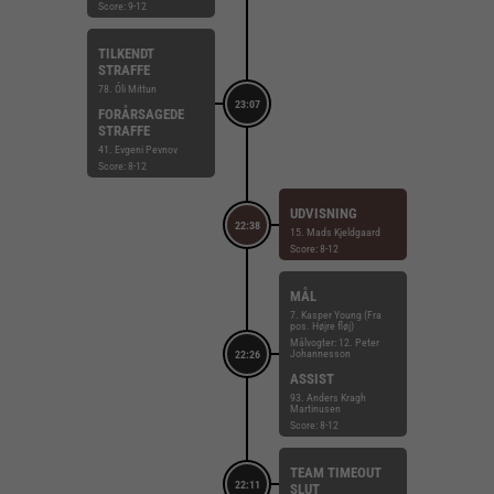
Score: 9-12
TILKENDT
STRAFFE
78. Óli Mittun
23:07
FORÅRSAGEDE
STRAFFE
41. Evgeni Pevnov
Score: 8-12
UDVISNING
22:38
15. Mads Kjeldgaard
Score: 8-12
MÅL
7. Kasper Young (Fra
pos. Højre fløj)
Målvogter: 12. Peter
Johannesson
22:26
ASSIST
93. Anders Kragh
Martinusen
Score: 8-12
TEAM TIMEOUT
22:11
SLUT