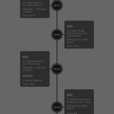
29. Hjalte Lykke (Fra
pos. Gennembrud)
48:43
Målvogter: 1. Sebastian
Frandsen
Score: 20-24
MÅL
93. Anders Kragh
Martinusen (Fra pos.
48:08
Gennembrud)
Målvogter: 64. Salah
Boutaf
Score: 20-24
MÅL
6. Frederik Bjerre (Fra
pos. Venstre fløj)
Målvogter: 1. Sebastian
47:25
Frandsen
ASSIST
3. Nicolai Pedersen
Score: 20-23
MÅL
31. William Andersson
Moberg (Fra pos. Streg)
Målvogter: 64. Salah
47:06
Boutaf