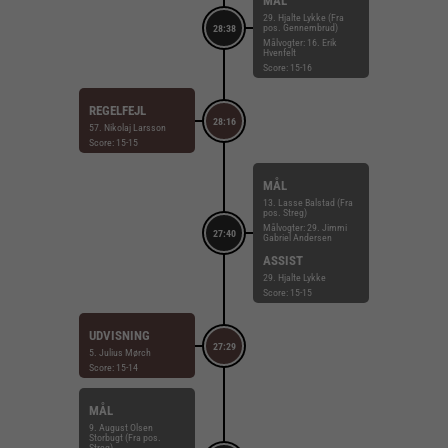
MÅL
29. Hjalte Lykke (Fra
pos. Gennembrud)
28:38
Målvogter: 16. Erik
Hvenfelt
Score: 15-16
REGELFEJL
28:16
57. Nikolaj Larsson
Score: 15-15
MÅL
13. Lasse Balstad (Fra
pos. Streg)
Målvogter: 29. Jimmi
27:40
Gabriel Andersen
ASSIST
29. Hjalte Lykke
Score: 15-15
UDVISNING
27:29
5. Julius Mørch
Score: 15-14
MÅL
9. August Olsen
Storbugt (Fra pos.
Streg)