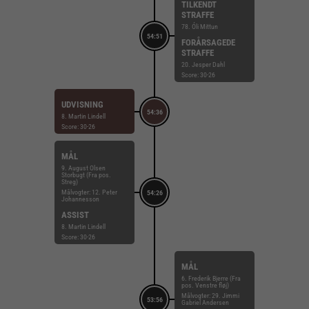
TILKENDT
STRAFFE
78. Óli Mittun
54:51
FORÅRSAGEDE
STRAFFE
20. Jesper Dahl
Score: 30-26
UDVISNING
54:36
8. Martin Lindell
Score: 30-26
MÅL
9. August Olsen
Storbugt (Fra pos.
Streg)
Målvogter: 12. Peter
54:26
Johannesson
ASSIST
8. Martin Lindell
Score: 30-26
MÅL
6. Frederik Bjerre (Fra
pos. Venstre fløj)
Målvogter: 29. Jimmi
53:56
Gabriel Andersen