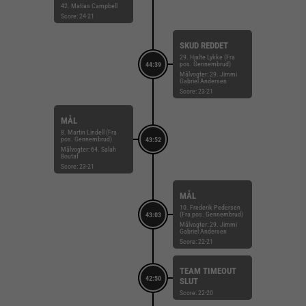
42. Matias Campbell
Score: 24-21
SKUD REDDET
29. Hjalte Lykke (Fra
pos. Gennembrud)
44:39
Målvogter: 29. Jimmi
Gabriel Andersen
Score: 23-21
MÅL
8. Martin Lindell (Fra
pos. Gennembrud)
43:52
Målvogter: 64. Salah
Boutaf
Score: 23-21
MÅL
10. Frederik Pedersen
(Fra pos. Gennembrud)
43:03
Målvogter: 29. Jimmi
Gabriel Andersen
Score: 22-21
TEAM TIMEOUT
42:50
SLUT
Score: 22-20