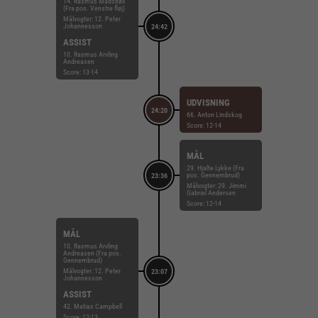
14. Rasmus Madsbøll
(Fra pos. Venstre fløj)
Målvogter: 12. Peter
Johannesson
24:42
ASSIST
10. Rasmus Arvling
Andreasen
Score: 13-14
UDVISNING
24:20
66. Anton Lindskog
Score: 12-14
MÅL
29. Hjalte Lykke (Fra
pos. Gennembrud)
23:36
Målvogter: 29. Jimmi
Gabriel Andersen
Score: 12-14
MÅL
10. Rasmus Arvling
Andreasen (Fra pos.
Gennembrud)
Målvogter: 12. Peter
23:07
Johannesson
ASSIST
42. Matias Campbell
Score: 12-13