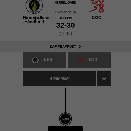
HERRELIGAEN
24-03-26 20:00
Nordsjælland
GOG
STILLING
Håndbold
32-30
(16-16)
KAMPRAPPORT
NSH
GOG
Hændelser
60:00