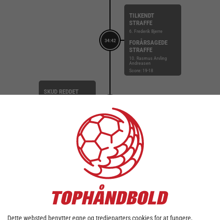
TILKENDT
STRAFFE
6. Frederik Bjerre
34:42
FORÅRSAGEDE
STRAFFE
10. Rasmus Arvling
Andreasen
Score: 19-18
SKUD REDDET
14. Rasmus Madsbøll
(Fra pos. Venstre fløj)
34:31
Målvogter: 64. Salah
Boutaf
Score: 19-18
MÅL
14. Casper Käll (Fra
pos. Gennembrud)
34:21
Målvogter: 29. Jimmi
Gabriel Andersen
Score: 19-18
MÅL
8. Martin Lindell (Fra
pos. Kontra 2. bølge)
34:07
Dette websted benytter egne og tredjeparters cookies for at fungere,