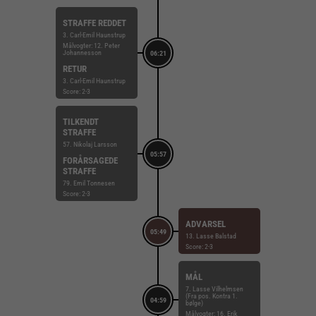
STRAFFE REDDET
3. Carl-Emil Haunstrup
Målvogter: 12. Peter
Johannesson
06:21
RETUR
3. Carl-Emil Haunstrup
Score: 2-3
TILKENDT
STRAFFE
57. Nikolaj Larsson
05:57
FORÅRSAGEDE
STRAFFE
79. Emil Tonnesen
Score: 2-3
ADVARSEL
05:49
13. Lasse Balstad
Score: 2-3
MÅL
7. Lasse Vilhelmsen
(Fra pos. Kontra 1.
04:59
bølge)
Målvogter: 16. Erik