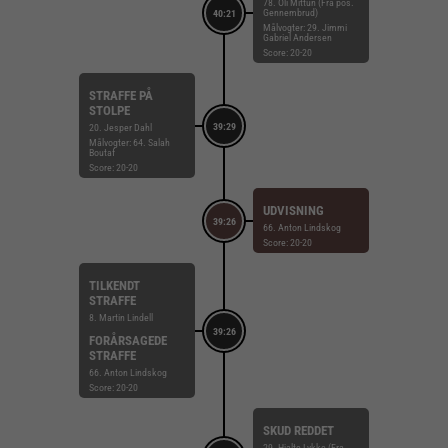
78. Óli Mittun (Fra pos.
Gennembrud)
40:21
Målvogter: 29. Jimmi
Gabriel Andersen
Score: 20-20
STRAFFE PÅ
STOLPE
39:29
20. Jesper Dahl
Målvogter: 64. Salah
Boutaf
Score: 20-20
UDVISNING
39:26
66. Anton Lindskog
Score: 20-20
TILKENDT
STRAFFE
8. Martin Lindell
39:26
FORÅRSAGEDE
STRAFFE
66. Anton Lindskog
Score: 20-20
SKUD REDDET
29. Hjalte Lykke (Fra