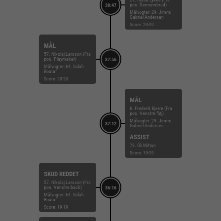
pos. Gennembrud)
38:47
Målvogter: 29. Jimmi
Gabriel Andersen
Score: 20-20
MÅL
57. Nikolaj Larsson (Fra
pos. Playmaker)
37:56
Målvogter: 64. Salah
Boutaf
Score: 20-20
MÅL
6. Frederik Bjerre (Fra
pos. Venstre fløj)
Målvogter: 29. Jimmi
37:12
Gabriel Andersen
ASSIST
78. Óli Mittun
Score: 19-20
SKUD REDDET
57. Nikolaj Larsson (Fra
pos. Venstre back)
36:16
Målvogter: 64. Salah
Boutaf
Score: 19-19