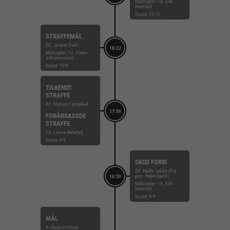
Målvogter: 16. Erik
Hvenfelt
Score: 10-10
STRAFFEMÅL
20. Jesper Dahl
18:22
Målvogter: 12. Peter
Johannesson
Score: 10-9
TILKENDT
STRAFFE
42. Matias Campbell
17:56
FORÅRSAGEDE
STRAFFE
13. Lasse Balstad
Score: 9-9
SKUD FORBI
29. Hjalte Lykke (Fra
pos. Højre back)
16:59
Målvogter: 16. Erik
Hvenfelt
Score: 9-9
MÅL
9. August Olsen