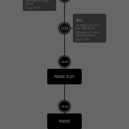
Målvogter: 64. Salah
Boutaf
Score: 17-17
MÅL
29. Hjalte Lykke (Fra
pos. Højre back)
31:06
Målvogter: 29. Jimmi
Gabriel Andersen
Score: 16-17
30:00
PAUSE SLUT
30:00
PAUSE