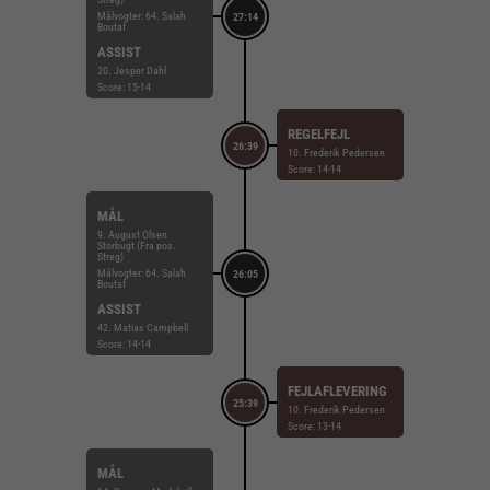
Målvogter: 64. Salah
27:14
Boutaf
ASSIST
20. Jesper Dahl
Score: 15-14
REGELFEJL
26:39
10. Frederik Pedersen
Score: 14-14
MÅL
9. August Olsen
Storbugt (Fra pos.
Streg)
Målvogter: 64. Salah
26:05
Boutaf
ASSIST
42. Matias Campbell
Score: 14-14
FEJLAFLEVERING
25:39
10. Frederik Pedersen
Score: 13-14
MÅL