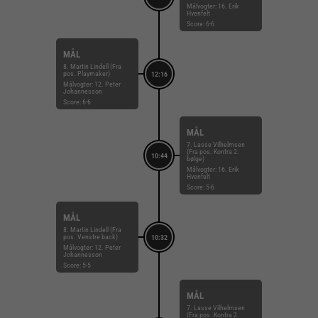
Målvogter: 16. Erik
Hvenfelt
Score: 6-6
MÅL
8. Martin Lindell (Fra
pos. Playmaker)
12:16
Målvogter: 12. Peter
Johannesson
Score: 6-6
MÅL
7. Lasse Vilhelmsen
(Fra pos. Kontra 2.
10:44
bølge)
Målvogter: 16. Erik
Hvenfelt
Score: 5-6
MÅL
8. Martin Lindell (Fra
pos. Venstre back)
10:32
Målvogter: 12. Peter
Johannesson
Score: 5-5
MÅL
7. Lasse Vilhelmsen
(Fra pos. Kontra 2.