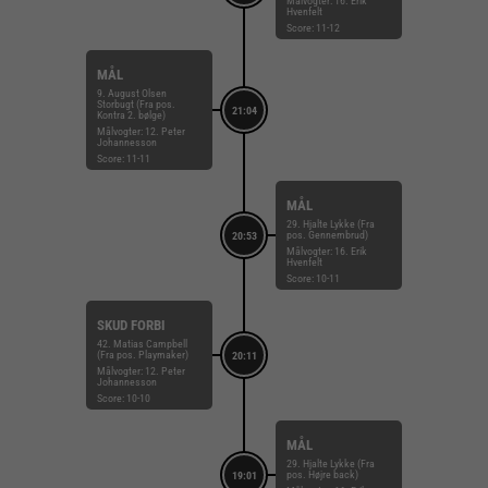
Målvogter: 16. Erik
Hvenfelt
Score: 11-12
MÅL
9. August Olsen
Storbugt (Fra pos.
21:04
Kontra 2. bølge)
Målvogter: 12. Peter
Johannesson
Score: 11-11
MÅL
29. Hjalte Lykke (Fra
pos. Gennembrud)
20:53
Målvogter: 16. Erik
Hvenfelt
Score: 10-11
SKUD FORBI
42. Matias Campbell
(Fra pos. Playmaker)
20:11
Målvogter: 12. Peter
Johannesson
Score: 10-10
MÅL
29. Hjalte Lykke (Fra
pos. Højre back)
19:01