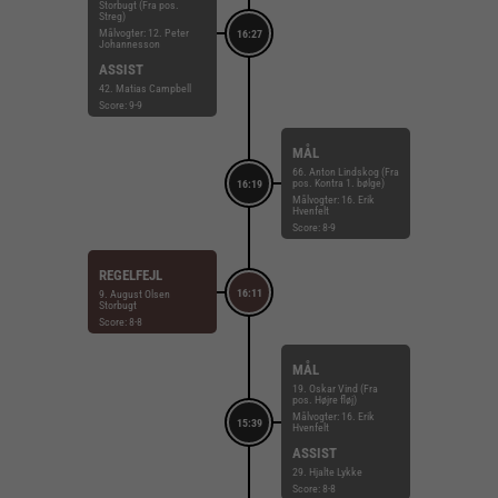
Storbugt (Fra pos.
Streg)
Målvogter: 12. Peter
16:27
Johannesson
ASSIST
42. Matias Campbell
Score: 9-9
MÅL
66. Anton Lindskog (Fra
pos. Kontra 1. bølge)
16:19
Målvogter: 16. Erik
Hvenfelt
Score: 8-9
REGELFEJL
16:11
9. August Olsen
Storbugt
Score: 8-8
MÅL
19. Oskar Vind (Fra
pos. Højre fløj)
Målvogter: 16. Erik
15:39
Hvenfelt
ASSIST
29. Hjalte Lykke
Score: 8-8