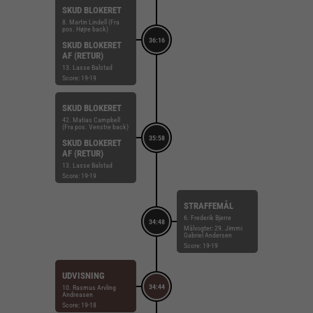
SKUD BLOKERET
8. Martin Lindell (Fra
pos. Højre back)
36:16
SKUD BLOKERET
AF (RETUR)
13. Lasse Balstad
Score: 19-19
SKUD BLOKERET
42. Matias Campbell
(Fra pos. Venstre back)
35:58
SKUD BLOKERET
AF (RETUR)
13. Lasse Balstad
Score: 19-19
STRAFFEMÅL
6. Frederik Bjerre
34:48
Målvogter: 29. Jimmi
Gabriel Andersen
Score: 19-19
UDVISNING
34:44
10. Rasmus Arvling
Andreasen
Score: 19-18