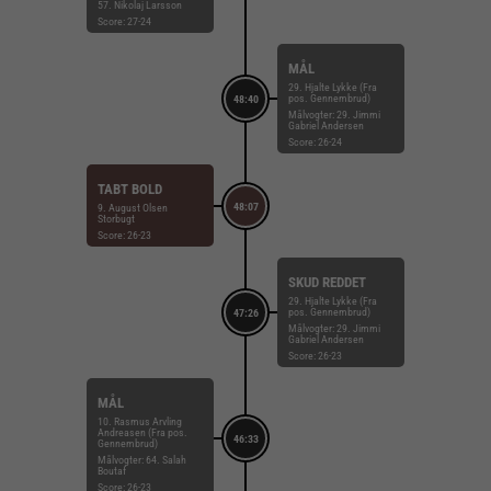
57. Nikolaj Larsson
Score: 27-24
MÅL
29. Hjalte Lykke (Fra
pos. Gennembrud)
48:40
Målvogter: 29. Jimmi
Gabriel Andersen
Score: 26-24
TABT BOLD
48:07
9. August Olsen
Storbugt
Score: 26-23
SKUD REDDET
29. Hjalte Lykke (Fra
pos. Gennembrud)
47:26
Målvogter: 29. Jimmi
Gabriel Andersen
Score: 26-23
MÅL
10. Rasmus Arvling
Andreasen (Fra pos.
46:33
Gennembrud)
Målvogter: 64. Salah
Boutaf
Score: 26-23