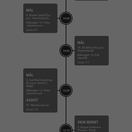
MÅL
8. Martin Lindell (Fra
pos. Venstre back)
14:55
Målvogter: 12. Peter
Johannesson
Score: 8-7
MÅL
78. Óli Mittun (Fra pos.
Gennembrud)
14:02
Målvogter: 16. Erik
Hvenfelt
Score: 7-7
MÅL
3. Carl-Emil Haunstrup
(Fra pos. Kontra 2.
bølge)
Målvogter: 12. Peter
13:25
Johannesson
ASSIST
57. Nikolaj Larsson
Score: 7-6
SKUD REDDET
4. Kasper Pedersen
(Fra pos. Streg)
13:15