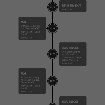
TEAM TIMEOUT
42:50
Score: 22-20
MÅL
8. Martin Lindell (Fra
pos. Venstre back)
42:36
Målvogter: 64. Salah
Boutaf
Score: 22-20
SKUD REDDET
14. Casper Käll (Fra
pos. Playmaker)
41:55
Målvogter: 29. Jimmi
Gabriel Andersen
Score: 21-20
MÅL
10. Rasmus Arvling
Andreasen (Fra pos.
40:51
Gennembrud)
Målvogter: 64. Salah
Boutaf
Score: 21-20
SKUD REDDET