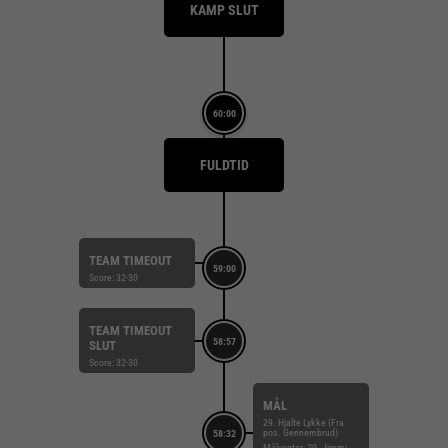
KAMP SLUT
60:00
FULDTID
TEAM TIMEOUT
59:00
Score: 32-30
TEAM TIMEOUT
58:57
SLUT
Score: 32-30
MÅL
29. Hjalte Lykke (Fra
pos. Gennembrud)
58:32
Målvogter: 29. Jimmi