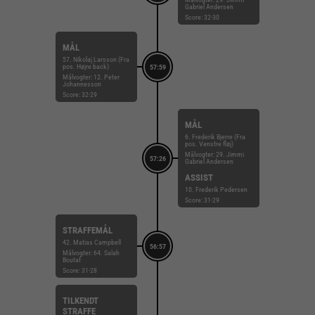
Gabriel Andersen
Score: 32-30
MÅL
57. Nikolaj Larsson (Fra
pos. Højre back)
57:59
Målvogter: 12. Peter
Johannesson
Score: 32-29
MÅL
6. Frederik Bjerre (Fra
pos. Venstre fløj)
Målvogter: 29. Jimmi
57:26
Gabriel Andersen
ASSIST
10. Frederik Pedersen
Score: 31-29
STRAFFEMÅL
42. Matias Campbell
56:57
Målvogter: 64. Salah
Boutaf
Score: 31-28
TILKENDT
STRAFFE