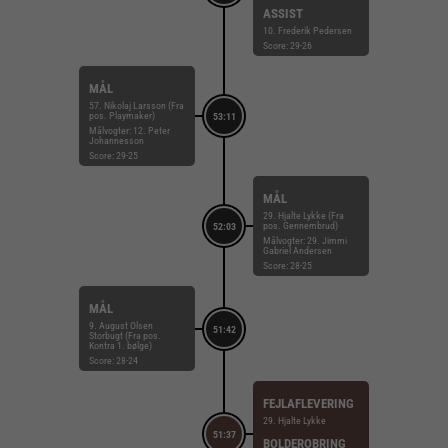
ASSIST
10. Frederik Pedersen
Score: 29-26
MÅL
57. Nikolaj Larsson (Fra
pos. Playmaker)
53:11
Målvogter: 12. Peter
Johannesson
Score: 29-25
MÅL
29. Hjalte Lykke (Fra
pos. Gennembrud)
52:03
Målvogter: 29. Jimmi
Gabriel Andersen
Score: 28-25
MÅL
9. August Olsen
51:42
Storbugt (Fra pos.
Kontra 1. bølge)
Score: 28-24
FEJLAFLEVERING
29. Hjalte Lykke
51:37
BOLDEROBRING