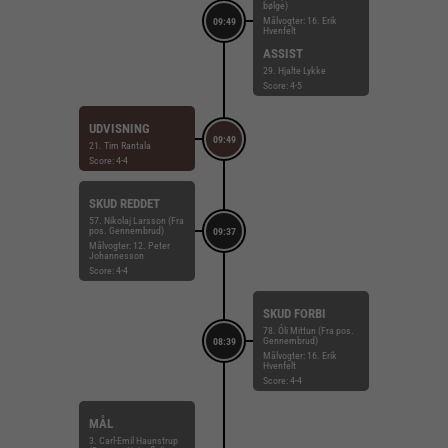
bølge)
Målvogter: 16. Erik
09:49
Hvenfelt
ASSIST
29. Hjalte Lykke
Score: 4-5
UDVISNING
09:49
21. Tim Rantala
Score: 4-4
SKUD REDDET
57. Nikolaj Larsson (Fra
pos. Gennembrud)
09:37
Målvogter: 12. Peter
Johannesson
Score: 4-4
SKUD FORBI
78. Óli Mittun (Fra pos.
Gennembrud)
08:39
Målvogter: 16. Erik
Hvenfelt
Score: 4-4
MÅL
3. Carl-Emil Haunstrup