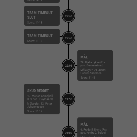
TEAM TIMEOUT
22:46
SLUT
Score: 11-13
TEAM TIMEOUT
22:46
Score: 11-13
MÅL
29. Hjalte Lykke (Fra
pos. Gennembrud)
22:08
Målvogter: 29. Jimmi
Gabriel Andersen
Score: 11-13
SKUD REDDET
42. Matias Campbell
(Fra pos. Playmaker)
21:55
Målvogter: 12. Peter
Johannesson
Score: 11-12
MÅL
6. Frederik Bjerre (Fra
pos. Kontra 2. bølge)
21:09