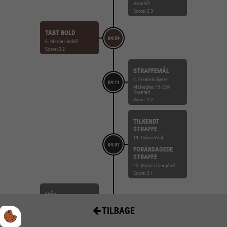
Hvenfelt
Score: 2-3
TABT BOLD
04:54
8. Martin Lindell
Score: 2-2
STRAFFEMÅL
6. Frederik Bjerre
04:11
Målvogter: 16. Erik
Hvenfelt
Score: 2-2
TILKENDT
STRAFFE
19. Oskar Vind
04:07
FORÅRSAGEDE
STRAFFE
42. Matias Campbell
Score: 2-1
MÅL
57. Nikolaj Larsson (Fra
TILBAGE
pos. Gennembrud)
03:34
Målvogter: 12. Peter
Johannesson