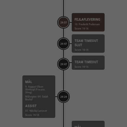
FEJLAFLEVERING
29:57
10. Frederik Pedersen
Score: 16-16
TEAM TIMEOUT
29:47
SLUT
Score: 16-16
TEAM TIMEOUT
29:47
Score: 16-16
MÅL
9. August Olsen
Storbugt (Fra pos.
Streg)
Målvogter: 64. Salah
29:24
Boutaf
ASSIST
57. Nikolaj Larsson
Score: 16-16