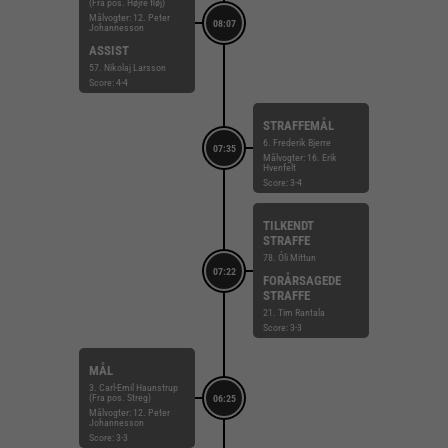
(Fra pos. Højre fløj)
Målvogter: 12. Peter
08:07
Johannesson
ASSIST
57. Nikolaj Larsson
Score: 4-4
STRAFFEMÅL
6. Frederik Bjerre
07:35
Målvogter: 16. Erik
Hvenfelt
Score: 3-4
TILKENDT
STRAFFE
78. Óli Mittun
07:22
FORÅRSAGEDE
STRAFFE
21. Tim Rantala
Score: 3-3
MÅL
3. Carl-Emil Haunstrup
(Fra pos. Streg)
06:25
Målvogter: 12. Peter
Johannesson
Score: 3-3