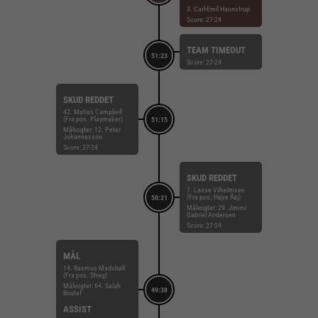
3. Carl-Emil Haunstrup
Score: 27-24
TEAM TIMEOUT
51:23
Score: 27-24
SKUD REDDET
42. Matias Campbell
(Fra pos. Playmaker)
51:15
Målvogter: 12. Peter
Johannesson
Score: 27-24
SKUD REDDET
7. Lasse Vilhelmsen
(Fra pos. Højre fløj)
50:21
Målvogter: 29. Jimmi
Gabriel Andersen
Score: 27-24
MÅL
14. Rasmus Madsbøll
(Fra pos. Streg)
Målvogter: 64. Salah
49:38
Boutaf
ASSIST