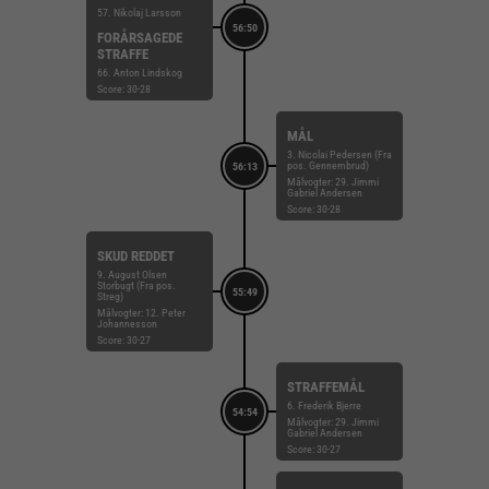
57. Nikolaj Larsson
56:50
FORÅRSAGEDE
STRAFFE
66. Anton Lindskog
Score: 30-28
MÅL
3. Nicolai Pedersen (Fra
pos. Gennembrud)
56:13
Målvogter: 29. Jimmi
Gabriel Andersen
Score: 30-28
SKUD REDDET
9. August Olsen
Storbugt (Fra pos.
55:49
Streg)
Målvogter: 12. Peter
Johannesson
Score: 30-27
STRAFFEMÅL
6. Frederik Bjerre
54:54
Målvogter: 29. Jimmi
Gabriel Andersen
Score: 30-27