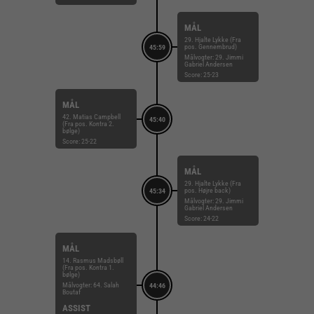
MÅL
29. Hjalte Lykke (Fra
pos. Gennembrud)
45:59
Målvogter: 29. Jimmi
Gabriel Andersen
Score: 25-23
MÅL
42. Matias Campbell
45:40
(Fra pos. Kontra 2.
bølge)
Score: 25-22
MÅL
29. Hjalte Lykke (Fra
pos. Højre back)
45:34
Målvogter: 29. Jimmi
Gabriel Andersen
Score: 24-22
MÅL
14. Rasmus Madsbøll
(Fra pos. Kontra 1.
bølge)
Målvogter: 64. Salah
44:46
Boutaf
ASSIST