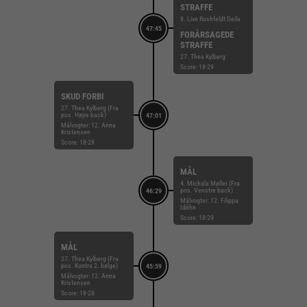
STRAFFE
8. Live Rushfeldt Deila
47:45
FORÅRSAGEDE
STRAFFE
27. Thea Kylberg
Score: 18-29
SKUD FORBI
27. Thea Kylberg (Fra
pos. Højre back)
47:01
Målvogter: 12. Anna
Kristensen
Score: 18-29
MÅL
4. Michala Møller (Fra
pos. Venstre back)
46:29
Målvogter: 12. Filippa
Idéhn
Score: 18-29
MÅL
27. Thea Kylberg (Fra
pos. Kontra 2. bølge)
45:59
Målvogter: 12. Anna
Kristensen
Score: 18-28