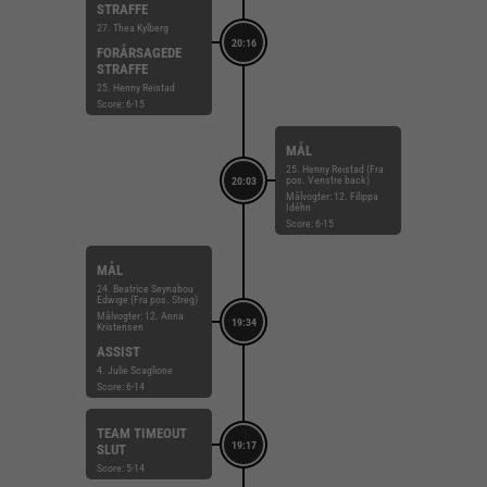
STRAFFE
27. Thea Kylberg
20:16
FORÅRSAGEDE
STRAFFE
25. Henny Reistad
Score: 6-15
MÅL
25. Henny Reistad (Fra
pos. Venstre back)
20:03
Målvogter: 12. Filippa
Idéhn
Score: 6-15
MÅL
24. Beatrice Seynabou
Edwige (Fra pos. Streg)
Målvogter: 12. Anna
19:34
Kristensen
ASSIST
4. Julie Scaglione
Score: 6-14
TEAM TIMEOUT
19:17
SLUT
Score: 5-14