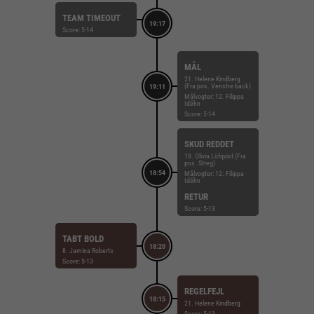
TEAM TIMEOUT
19:17
Score: 5-14
MÅL
21. Helene Kindberg
(Fra pos. Venstre back)
19:11
Målvogter: 12. Filippa
Idéhn
Score: 5-14
SKUD REDDET
18. Olivia Löfqvist (Fra
pos. Streg)
18:54
Målvogter: 12. Filippa
Idéhn
RETUR
Score: 5-13
TABT BOLD
18:20
8. Jamina Roberts
Score: 5-13
REGELFEJL
18:15
21. Helene Kindberg
Score: 5-13