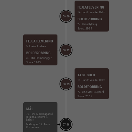
FEJLAFLEVERING
14. Judith van der Helm
59:00
BOLDEROBRING
27. Thea Kylberg
Score: 23-35
FEJLAFLEVERING
5. Emilie Arntzen
58:32
BOLDEROBRING
38. Mia Emmenegger
Score: 23-35
TABT BOLD
14. Judith van der Helm
58:23
BOLDEROBRING
77. Line Mai Hougaard
Score: 23-35
MÅL
77. Line Mai Hougaard
(Fra pos. Kontra 2.
bølge)
Målvogter: 12. Anna
57:48
Kristensen