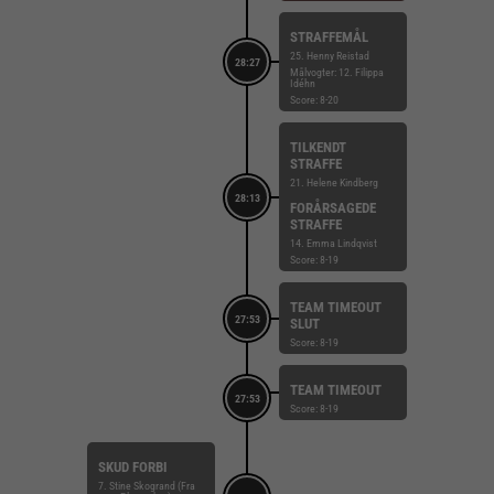
STRAFFEMÅL
25. Henny Reistad
28:27
Målvogter: 12. Filippa
Idéhn
Score: 8-20
TILKENDT
STRAFFE
21. Helene Kindberg
28:13
FORÅRSAGEDE
STRAFFE
14. Emma Lindqvist
Score: 8-19
TEAM TIMEOUT
27:53
SLUT
Score: 8-19
TEAM TIMEOUT
27:53
Score: 8-19
SKUD FORBI
7. Stine Skogrand (Fra