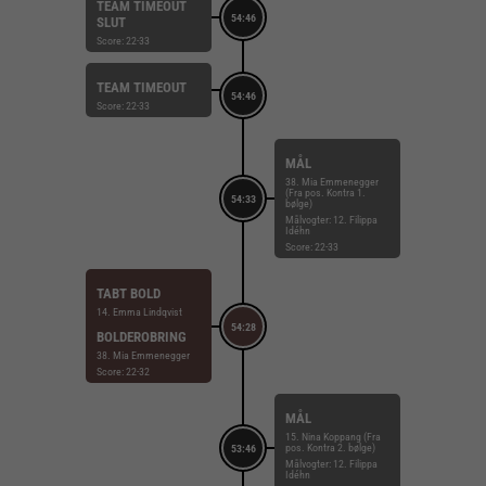
TEAM TIMEOUT
54:46
SLUT
Score: 22-33
TEAM TIMEOUT
54:46
Score: 22-33
MÅL
38. Mia Emmenegger
(Fra pos. Kontra 1.
54:33
bølge)
Målvogter: 12. Filippa
Idéhn
Score: 22-33
TABT BOLD
14. Emma Lindqvist
54:28
BOLDEROBRING
38. Mia Emmenegger
Score: 22-32
MÅL
15. Nina Koppang (Fra
pos. Kontra 2. bølge)
53:46
Målvogter: 12. Filippa
Idéhn