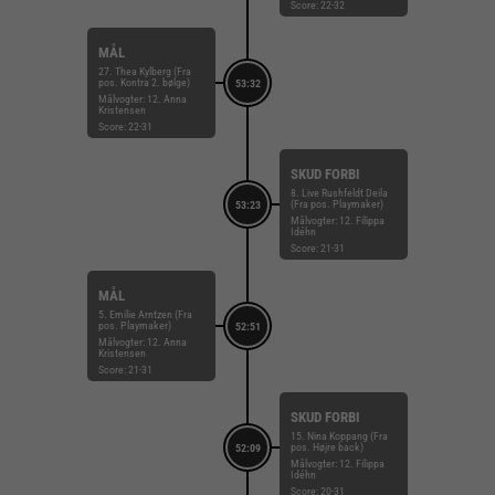
Score: 22-32
MÅL
27. Thea Kylberg (Fra
pos. Kontra 2. bølge)
53:32
Målvogter: 12. Anna
Kristensen
Score: 22-31
SKUD FORBI
8. Live Rushfeldt Deila
(Fra pos. Playmaker)
53:23
Målvogter: 12. Filippa
Idéhn
Score: 21-31
MÅL
5. Emilie Arntzen (Fra
pos. Playmaker)
52:51
Målvogter: 12. Anna
Kristensen
Score: 21-31
SKUD FORBI
15. Nina Koppang (Fra
pos. Højre back)
52:09
Målvogter: 12. Filippa
Idéhn
Score: 20-31