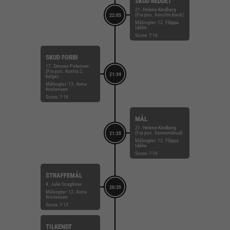
SKUD REDDET
21. Helene Kindberg
(Fra pos. Venstre back)
22:05
Målvogter: 12. Filippa
Idéhn
Score: 7-16
SKUD FORBI
17. Simone Petersen
(Fra pos. Kontra 2.
21:34
bølge)
Målvogter: 12. Anna
Kristensen
Score: 7-16
MÅL
21. Helene Kindberg
(Fra pos. Gennembrud)
21:20
Målvogter: 12. Filippa
Idéhn
Score: 7-16
STRAFFEMÅL
4. Julie Scaglione
20:35
Målvogter: 12. Anna
Kristensen
Score: 7-15
TILKENDT