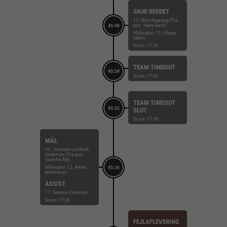
SKUD REDDET
15. Nina Koppang (Fra
pos. Højre back)
45:48
Målvogter: 12. Filippa
Idéhn
Score: 17-28
TEAM TIMEOUT
45:34
Score: 17-28
TEAM TIMEOUT
45:32
SLUT
Score: 17-28
MÅL
10. Johanne Lasthein
Andersen (Fra pos.
Venstre fløj)
Målvogter: 12. Anna
45:26
Kristensen
ASSIST
17. Simone Petersen
Score: 17-28
FEJLAFLEVERING