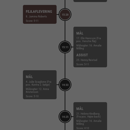
FEJLAFLEVERING
15:20
8. Jamina Roberts
Score: 5-11
MÅL
17. Elin Hansson (Fra
pos. Venstre fløj)
Målvogter: 16. Amalie
15:11
Milling
ASSIST
25. Henny Reistad
Score: 5-11
MÅL
4. Julie Scaglione (Fra
pos. Kontra 2. bølge)
14:33
Målvogter: 12. Anna
Kristensen
Score: 5-10
MÅL
21. Helene Kindberg
(Fra pos. Højre back)
14:25
Målvogter: 16. Amalie
Milling
Score: 4-10