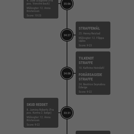
4. Julie Scaglione (Fra
pos. Venstre back)
35:06
Målvogter: 12. Anna
Kristensen
Score: 10-23
STRAFFEMÅL
25. Henny Reistad
34:27
Målvogter: 12. Filippa
Idéhn
Score: 9-23
TILKENDT
STRAFFE
10. Kathrine Heindahl
34:08
FORÅRSAGEDE
STRAFFE
24. Beatrice Seynabou
Edwige
Score: 9-22
SKUD REDDET
8. Jamina Roberts (Fra
pos. Kontra 2. bølge)
33:31
Målvogter: 12. Anna
Kristensen
Score: 9-22