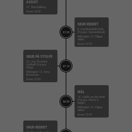
ASSIST
27. Thea Kylberg
Score: 23-35
SKUD REDDET
8. Live Rushfeldt Deila
(Fra pos. Gennembrud)
57:35
Målvogter: 12. Filippa
Idéhn
Score: 22-35
SKUD PÅ STOLPE
23. Lina Thorstein
Lützhøft (Fra pos.
57:14
Streg)
Målvogter: 12. Anna
Kristensen
Score: 22-35
MÅL
14. Judith van der Helm
(Fra pos. Kontra 2.
56:39
bølge)
Målvogter: 12. Filippa
Idéhn
Score: 22-35
SKUD REDDET