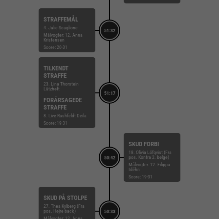
STRAFFEMÅL
4. Julie Scaglione
51:32
Målvogter: 12. Anna
Kristensen
Score: 20-31
TILKENDT
STRAFFE
23. Lina Thorstein
Lützhøft
51:17
FORÅRSAGEDE
STRAFFE
8. Live Rushfeldt Deila
Score: 19-31
SKUD FORBI
18. Olivia Löfqvist (Fra
pos. Kontra 2. bølge)
50:42
Målvogter: 12. Filippa
Idéhn
Score: 19-31
SKUD PÅ STOLPE
27. Thea Kylberg (Fra
pos. Højre back)
50:33
Målvogter: 12. Anna