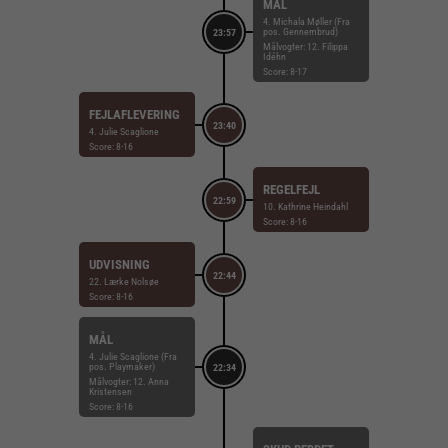
MÅL
4. Michala Møller (Fra
pos. Gennembrud)
23:57
Målvogter: 12. Filippa
Idéhn
Score: 8-17
FEJLAFLEVERING
23:40
4. Julie Scaglione
Score: 8-16
REGELFEJL
22:59
10. Kathrine Heindahl
Score: 8-16
UDVISNING
22:44
22. Lærke Nolsøe
Score: 8-16
MÅL
4. Julie Scaglione (Fra
pos. Playmaker)
22:34
Målvogter: 12. Anna
Kristensen
Score: 8-16