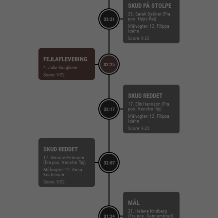
SKUD PÅ STOLPE
29. Sarah Dekker (Fra
pos. Højre fløj)
33:21
Målvogter: 12. Filippa
Idéhn
Score: 9-22
FEJLAFLEVERING
32:25
4. Julie Scaglione
Score: 9-22
SKUD REDDET
17. Elin Hansson (Fra
pos. Venstre fløj)
32:17
Målvogter: 12. Filippa
Idéhn
Score: 9-22
SKUD REDDET
17. Simone Petersen
(Fra pos. Venstre fløj)
32:07
Målvogter: 12. Anna
Kristensen
Score: 9-22
MÅL
21. Helene Kindberg
(Fra pos. Gennembrud)
31:24