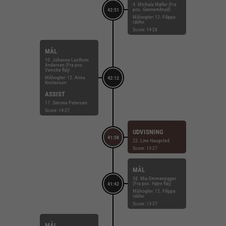
4. Michala Møller (Fra
pos. Gennembrud)
42:51
Målvogter: 12. Filippa
Idéhn
Score: 14-28
MÅL
10. Johanne Lasthein
Andersen (Fra pos.
Venstre fløj)
Målvogter: 12. Anna
42:12
Kristensen
ASSIST
17. Simone Petersen
Score: 14-27
UDVISNING
41:58
22. Line Haugsted
Score: 13-27
MÅL
38. Mia Emmenegger
(Fra pos. Højre fløj)
41:42
Målvogter: 12. Filippa
Idéhn
Score: 13-27
MÅL