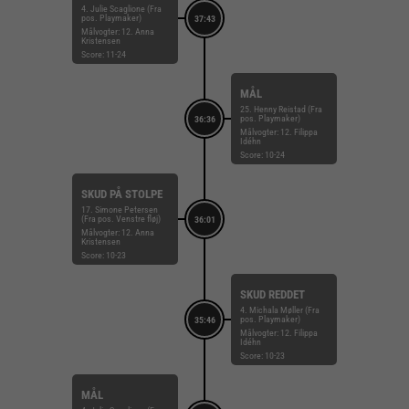
4. Julie Scaglione (Fra
pos. Playmaker)
37:43
Målvogter: 12. Anna
Kristensen
Score: 11-24
MÅL
25. Henny Reistad (Fra
pos. Playmaker)
36:36
Målvogter: 12. Filippa
Idéhn
Score: 10-24
SKUD PÅ STOLPE
17. Simone Petersen
(Fra pos. Venstre fløj)
36:01
Målvogter: 12. Anna
Kristensen
Score: 10-23
SKUD REDDET
4. Michala Møller (Fra
pos. Playmaker)
35:46
Målvogter: 12. Filippa
Idéhn
Score: 10-23
MÅL