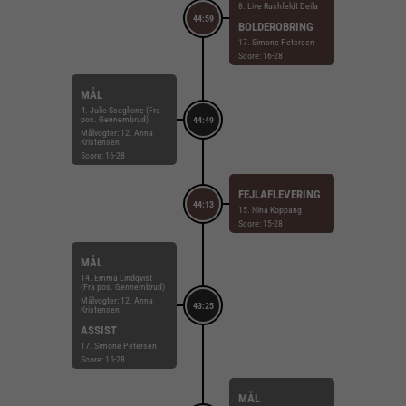
8. Live Rushfeldt Deila
44:59
BOLDEROBRING
17. Simone Petersen
Score: 16-28
MÅL
4. Julie Scaglione (Fra
pos. Gennembrud)
44:49
Målvogter: 12. Anna
Kristensen
Score: 16-28
FEJLAFLEVERING
44:13
15. Nina Koppang
Score: 15-28
MÅL
14. Emma Lindqvist
(Fra pos. Gennembrud)
Målvogter: 12. Anna
43:25
Kristensen
ASSIST
17. Simone Petersen
Score: 15-28
MÅL