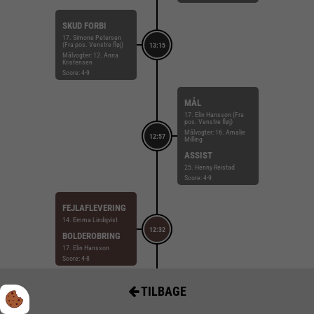
SKUD FORBI
17. Simone Petersen
(Fra pos. Venstre fløj)
13:15
Målvogter: 12. Anna
Kristensen
Score: 4-9
MÅL
17. Elin Hansson (Fra
pos. Venstre fløj)
Målvogter: 16. Amalie
12:57
Milling
ASSIST
25. Henny Reistad
Score: 4-9
FEJLAFLEVERING
14. Emma Lindqvist
12:32
BOLDEROBRING
17. Elin Hansson
Score: 4-8
MÅL
TILBAGE
21. Helene Kindberg
(Fra pos. Højre back)
12:24