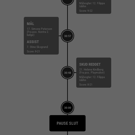
Målvogter: 12. Filippa
Idéhn
Score: 9-22
MÅL
17. Simone Petersen
(Fra pos. Kontra 2.
bølge)
30:57
ASSIST
7. Stine Skogrand
Score: 9-21
SKUD REDDET
21. Helene Kindberg
(Fra pos. Playmaker)
30:48
Målvogter: 12. Filippa
Idéhn
Score: 8-21
30:00
PAUSE SLUT