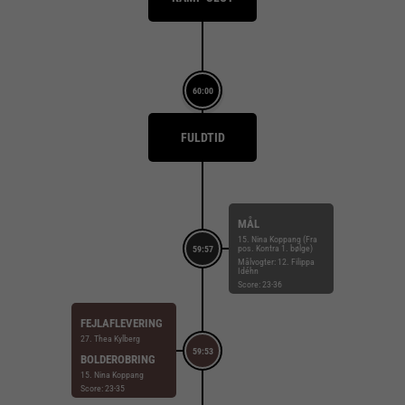
60:00
FULDTID
MÅL
15. Nina Koppang (Fra
pos. Kontra 1. bølge)
59:57
Målvogter: 12. Filippa
Idéhn
Score: 23-36
FEJLAFLEVERING
27. Thea Kylberg
59:53
BOLDEROBRING
15. Nina Koppang
Score: 23-35