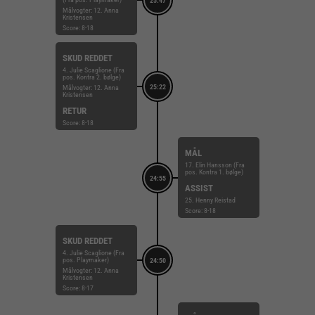
25:47
Målvogter: 12. Anna
Kristensen
Score: 8-18
SKUD REDDET
4. Julie Scaglione (Fra
pos. Kontra 2. bølge)
25:22
Målvogter: 12. Anna
Kristensen
RETUR
Score: 8-18
MÅL
17. Elin Hansson (Fra
pos. Kontra 1. bølge)
24:55
ASSIST
25. Henny Reistad
Score: 8-18
SKUD REDDET
4. Julie Scaglione (Fra
pos. Playmaker)
24:50
Målvogter: 12. Anna
Kristensen
Score: 8-17