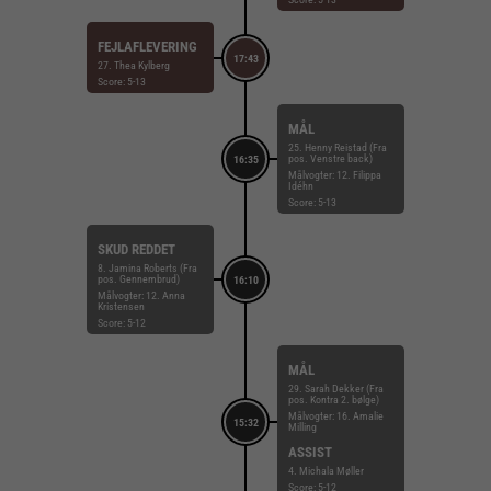
FEJLAFLEVERING
17:43
27. Thea Kylberg
Score: 5-13
MÅL
25. Henny Reistad (Fra
pos. Venstre back)
16:35
Målvogter: 12. Filippa
Idéhn
Score: 5-13
SKUD REDDET
8. Jamina Roberts (Fra
pos. Gennembrud)
16:10
Målvogter: 12. Anna
Kristensen
Score: 5-12
MÅL
29. Sarah Dekker (Fra
pos. Kontra 2. bølge)
Målvogter: 16. Amalie
15:32
Milling
ASSIST
4. Michala Møller
Score: 5-12