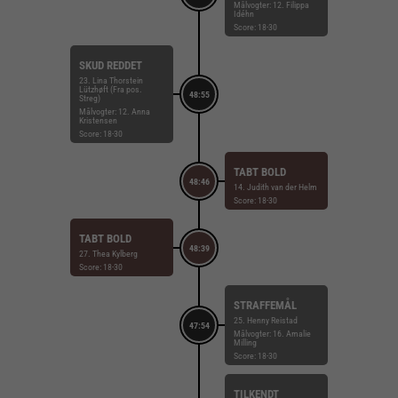
Målvogter: 12. Filippa
Idéhn
Score: 18-30
SKUD REDDET
23. Lina Thorstein
Lützhøft (Fra pos.
48:55
Streg)
Målvogter: 12. Anna
Kristensen
Score: 18-30
TABT BOLD
48:46
14. Judith van der Helm
Score: 18-30
TABT BOLD
48:39
27. Thea Kylberg
Score: 18-30
STRAFFEMÅL
25. Henny Reistad
47:54
Målvogter: 16. Amalie
Milling
Score: 18-30
TILKENDT