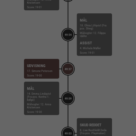
Kristensen
Score: 19-31
MÅL
18. Olivia Löfqvist (Fra
pos. Streg)
Målvogter: 12. Filippa
49:54
Idéhn
ASSIST
4. Michala Møller
Score: 19-31
UDVISNING
49:37
17. Simone Petersen
Score: 19-30
MÅL
14. Emma Lindqvist
(Fra pos. Kontra 1.
49:09
bølge)
Målvogter: 12. Anna
Kristensen
Score: 19-30
SKUD REDDET
8. Live Rushfeldt Deila
(Fra pos. Playmaker)
49:03