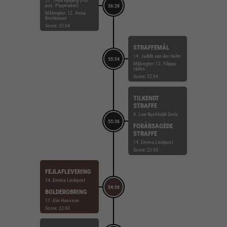
27. Thea Kylberg (Fra
pos. Playmaker)
56:28
Målvogter: 12. Anna
Kristensen
Score: 22-34
STRAFFEMÅL
14. Judith van der Helm
55:54
Målvogter: 12. Filippa
Idéhn
Score: 22-34
TILKENDT
STRAFFE
8. Live Rushfeldt Deila
55:36
FORÅRSAGEDE
STRAFFE
14. Emma Lindqvist
Score: 22-33
FEJLAFLEVERING
14. Emma Lindqvist
54:59
BOLDEROBRING
17. Elin Hansson
Score: 22-33