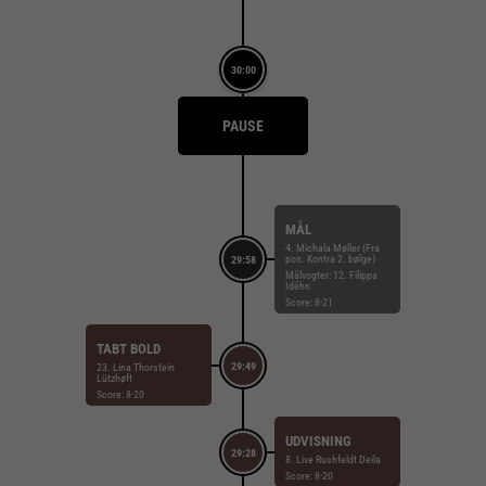
30:00
PAUSE
MÅL
4. Michala Møller (Fra
pos. Kontra 2. bølge)
29:58
Målvogter: 12. Filippa
Idéhn
Score: 8-21
TABT BOLD
29:49
23. Lina Thorstein
Lützhøft
Score: 8-20
UDVISNING
29:28
8. Live Rushfeldt Deila
Score: 8-20