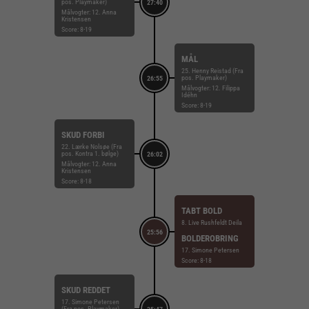
pos. Playmaker)
27:40
Målvogter: 12. Anna
Kristensen
Score: 8-19
MÅL
25. Henny Reistad (Fra
pos. Playmaker)
26:55
Målvogter: 12. Filippa
Idéhn
Score: 8-19
SKUD FORBI
22. Lærke Nolsøe (Fra
pos. Kontra 1. bølge)
26:02
Målvogter: 12. Anna
Kristensen
Score: 8-18
TABT BOLD
8. Live Rushfeldt Deila
25:56
BOLDEROBRING
17. Simone Petersen
Score: 8-18
SKUD REDDET
17. Simone Petersen
(Fra pos. Playmaker)