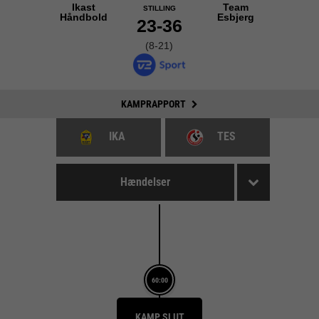
Ikast
Team
STILLING
Håndbold
Esbjerg
23-36
(8-21)
KAMPRAPPORT
IKA
TES
Hændelser
60:00
KAMP SLUT