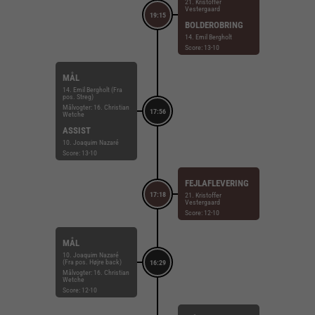
21. Kristoffer
Vestergaard
19:15
BOLDEROBRING
14. Emil Bergholt
Score: 13-10
MÅL
14. Emil Bergholt (Fra
pos. Streg)
Målvogter: 16. Christian
17:56
Wetche
ASSIST
10. Joaquim Nazaré
Score: 13-10
FEJLAFLEVERING
17:18
21. Kristoffer
Vestergaard
Score: 12-10
MÅL
10. Joaquim Nazaré
(Fra pos. Højre back)
16:29
Målvogter: 16. Christian
Wetche
Score: 12-10