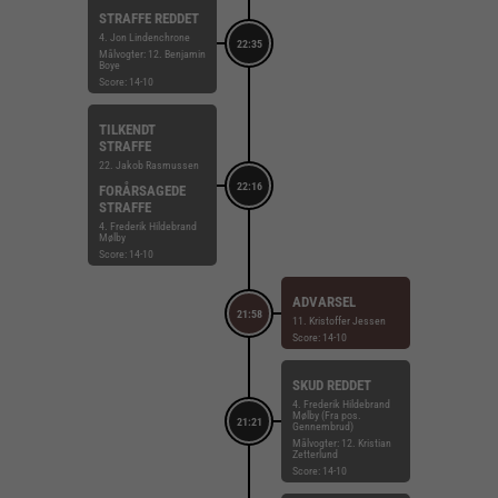
STRAFFE REDDET
4. Jon Lindenchrone
22:35
Målvogter: 12. Benjamin
Boye
Score: 14-10
TILKENDT
STRAFFE
22. Jakob Rasmussen
22:16
FORÅRSAGEDE
STRAFFE
4. Frederik Hildebrand
Mølby
Score: 14-10
ADVARSEL
21:58
11. Kristoffer Jessen
Score: 14-10
SKUD REDDET
4. Frederik Hildebrand
Mølby (Fra pos.
21:21
Gennembrud)
Målvogter: 12. Kristian
Zetterlund
Score: 14-10