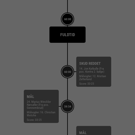
60:00
FULDTID
SKUD REDDET
14. Jon Katballe (Fra
pos. Kontra 2. bølge)
60:00
Målvogter: 12. Kristian
Zetterlund
Score: 33-25
MÅL
24. Marius Winckler
Nørsøller (Fra pos.
59:54
Gennembrud)
Målvogter: 16. Christian
Wetche
Score: 33-25
MÅL