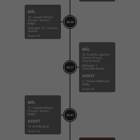
MÅL
10. Joaquim Nazaré
(Fra pos. Kontra 2.
06:36
bølge)
Målvogter: 16. Christian
Wetche
Score: 6-3
MÅL
20. Frederik Lagerbon-
Iversen (Fra pos.
Venstre back)
Målvogter: 1.
06:27
Christoffer Bonde
ASSIST
4. Frederik Hildebrand
Mølby
Score: 5-3
MÅL
10. Joaquim Nazaré
(Fra pos. Kontra 1.
bølge)
05:47
ASSIST
14. Emil Bergholt
Score: 5-2