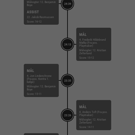
Målvogter: 12. Benjamin
24:39
Boye
ASSIST
22. Jakob Rasmussen
Score: 16-12
MÅL
4. Frederik Hildebrand
Mølby (Fra pos.
24:13
Playmaker)
Målvogter: 12. Kristian
Zetterlund
Score: 15-12
MÅL
4. Jon Lindenchrone
(Fra pos. Kontra 1.
23:35
bølge)
Målvogter: 12. Benjamin
Boye
Score: 15-11
MÅL
8. Anders Toft (Fra pos.
Playmaker)
23:26
Målvogter: 12. Kristian
Zetterlund
Score: 14-11