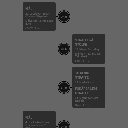
MÅL
22. Jakob Rasmussen
(Fra pos. Playmaker)
29:05
Målvogter: 12. Benjamin
Boye
Score: 18-12
STRAFFE PÅ
STOLPE
28:07
10. Nikolaj Svalastog
Målvogter: 12. Kristian
Zetterlund
Score: 17-12
TILKENDT
STRAFFE
18. Martin Risom
27:39
FORÅRSAGEDE
STRAFFE
24. Marius Winckler
Nørsøller
Score: 17-12
MÅL
4. Jon Lindenchrone
(Fra pos. Kontra 2.
26:59
bølge)