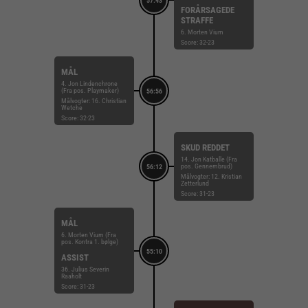
57:43
FORÅRSAGEDE
STRAFFE
6. Morten Vium
Score: 32-23
MÅL
4. Jon Lindenchrone
(Fra pos. Playmaker)
56:56
Målvogter: 16. Christian
Wetche
Score: 32-23
SKUD REDDET
14. Jon Katballe (Fra
pos. Gennembrud)
56:12
Målvogter: 12. Kristian
Zetterlund
Score: 31-23
MÅL
6. Morten Vium (Fra
pos. Kontra 1. bølge)
55:10
ASSIST
36. Julius Severin
Raaholt
Score: 31-23