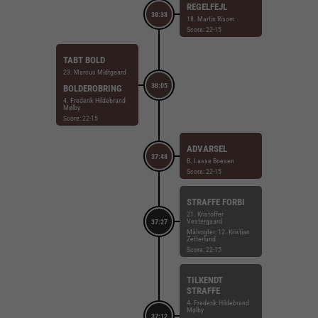
REGELFEJL
38:38
18. Martin Risom
Score: 22-15
TABT BOLD
23. Marcus Midtgaard
38:05
BOLDEROBRING
4. Frederik Hildebrand
Mølby
Score: 22-15
ADVARSEL
37:48
B. Lasse Boesen
Score: 22-15
STRAFFE FORBI
21. Kristoffer
Vestergaard
37:27
Målvogter: 12. Kristian
Zetterlund
Score: 22-15
TILKENDT
STRAFFE
4. Frederik Hildebrand
Mølby
37:12