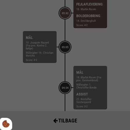
FEJLAFLEVERING
18. Martin Risom
05:42
BOLDEROBRING
14. Emil Bergholt
Score: 4-2
MÅL
10. Joaquim Nazaré
(Fra pos. Kontra 2.
05:05
bølge)
Målvogter: 16. Christian
Wetche
Score: 4-2
MÅL
18. Martin Risom (Fra
pos. Gennembrud)
Målvogter: 1.
Christoffer Bonde
04:54
ASSIST
21. Kristoffer
Vestergaard
Score: 3-2
MÅL
TILBAGE
19. Bjarke Christensen
(Fra pos. Kontra 1.
bølge)