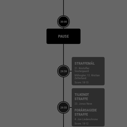
30:00
PAUSE
STRAFFEMÅL
21. Kristoffer
Vestergaard
29:59
Målvogter: 12. Kristian
Zetterlund
Score: 18-13
TILKENDT
STRAFFE
23. Jonas Neve
29:55
FORÅRSAGEDE
STRAFFE
4. Jon Lindenchrone
Score: 18-12