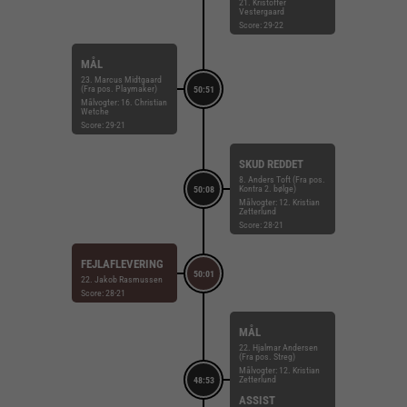
21. Kristoffer
Vestergaard
Score: 29-22
MÅL
23. Marcus Midtgaard
(Fra pos. Playmaker)
50:51
Målvogter: 16. Christian
Wetche
Score: 29-21
SKUD REDDET
8. Anders Toft (Fra pos.
Kontra 2. bølge)
50:08
Målvogter: 12. Kristian
Zetterlund
Score: 28-21
FEJLAFLEVERING
50:01
22. Jakob Rasmussen
Score: 28-21
MÅL
22. Hjalmar Andersen
(Fra pos. Streg)
Målvogter: 12. Kristian
Zetterlund
48:53
ASSIST