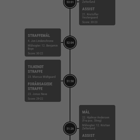
Zetterlund
53:01
ASSIST
21. Kristoffer
Vestergaard
Score: 30-23
STRAFFEMÅL
4. Jon Lindenchrone
52:04
Målvogter: 12. Benjamin
Boye
Score: 30-22
TILKENDT
STRAFFE
23. Marcus Midtgaard
51:58
FORÅRSAGEDE
STRAFFE
23. Jonas Neve
Score: 29-22
MÅL
22. Hjalmar Andersen
(Fra pos. Streg)
Målvogter: 12. Kristian
Zetterlund
51:26
ASSIST