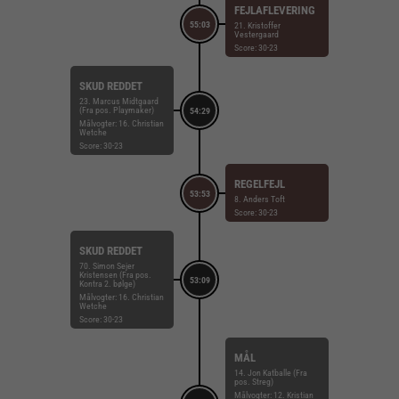
FEJLAFLEVERING
55:03
21. Kristoffer
Vestergaard
Score: 30-23
SKUD REDDET
23. Marcus Midtgaard
(Fra pos. Playmaker)
54:29
Målvogter: 16. Christian
Wetche
Score: 30-23
REGELFEJL
53:53
8. Anders Toft
Score: 30-23
SKUD REDDET
70. Simon Sejer
Kristensen (Fra pos.
53:09
Kontra 2. bølge)
Målvogter: 16. Christian
Wetche
Score: 30-23
MÅL
14. Jon Katballe (Fra
pos. Streg)
Målvogter: 12. Kristian