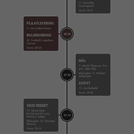
21. Kristoffer
Vestergaard
Score: 28-21
FEJLAFLEVERING
4. Jon Lindenchrone
48:28
BOLDEROBRING
20. Frederik Lagerbon-
Iversen
Score: 28-20
MÅL
7. Jakob Villemoes (Fra
pos. Højre fløj)
Målvogter: 12. Kristian
47:45
Zetterlund
ASSIST
14. Jon Katballe
Score: 28-20
SKUD REDDET
70. Simon Sejer
Kristensen (Fra pos.
47:19
Kontra 2. bølge)
Målvogter: 16. Christian
Wetche
Score: 28-19