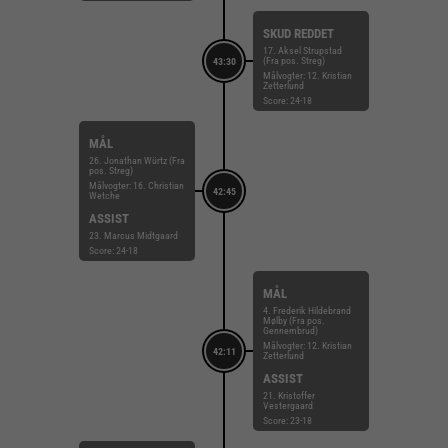
SKUD REDDET
17. Aksel Strupstad
(Fra pos. Streg)
43:30
Målvogter: 12. Kristian
Zetterlund
Score: 24-18
MÅL
26. Jonathan Würtz (Fra
pos. Streg)
Målvogter: 16. Christian
42:45
Wetche
ASSIST
23. Marcus Midtgaard
Score: 24-18
MÅL
4. Frederik Hildebrand
Mølby (Fra pos.
Gennembrud)
Målvogter: 12. Kristian
42:11
Zetterlund
ASSIST
21. Kristoffer
Vestergaard
Score: 23-18