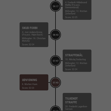
4. Frederik Hildebrand
Mølby (Fra pos.
59:17
Gennembrud)
Målvogter: 12. Kristian
Zetterlund
Score: 32-25
SKUD FORBI
4. Jon Lindenchrone
(Fra pos. Højre back)
58:43
Målvogter: 16. Christian
Wetche
Score: 32-24
STRAFFEMÅL
10. Nikolaj Svalastog
57:47
Målvogter: 12. Kristian
Zetterlund
Score: 32-24
UDVISNING
57:43
6. Morten Vium
Score: 32-23
TILKENDT
STRAFFE
20. Frederik Lagerbon-
Iversen