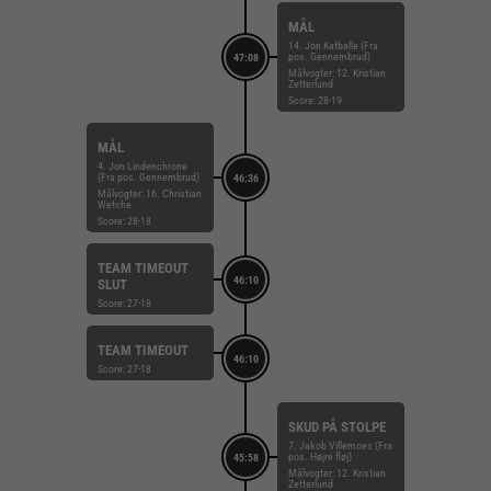
MÅL
14. Jon Katballe (Fra
pos. Gennembrud)
47:08
Målvogter: 12. Kristian
Zetterlund
Score: 28-19
MÅL
4. Jon Lindenchrone
(Fra pos. Gennembrud)
46:36
Målvogter: 16. Christian
Wetche
Score: 28-18
TEAM TIMEOUT
46:10
SLUT
Score: 27-18
TEAM TIMEOUT
46:10
Score: 27-18
SKUD PÅ STOLPE
7. Jakob Villemoes (Fra
pos. Højre fløj)
45:58
Målvogter: 12. Kristian
Zetterlund