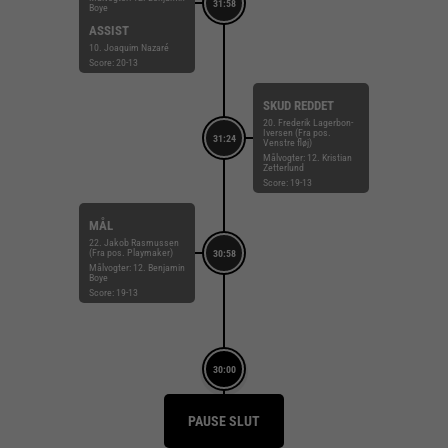
31:58
Boye
ASSIST
10. Joaquim Nazaré
Score: 20-13
SKUD REDDET
20. Frederik Lagerbon-
Iversen (Fra pos.
31:24
Venstre fløj)
Målvogter: 12. Kristian
Zetterlund
Score: 19-13
MÅL
22. Jakob Rasmussen
(Fra pos. Playmaker)
30:58
Målvogter: 12. Benjamin
Boye
Score: 19-13
30:00
PAUSE SLUT