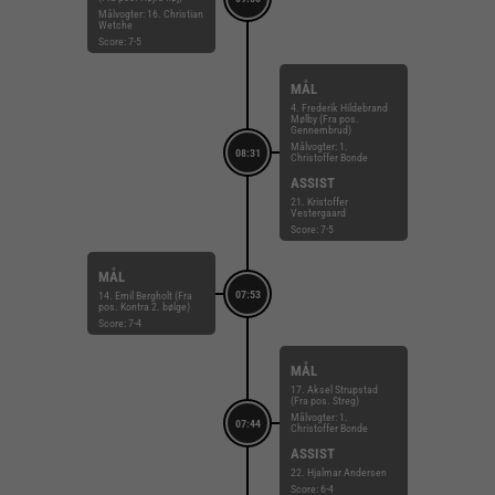
Målvogter: 16. Christian
Wetche
Score: 7-5
MÅL
4. Frederik Hildebrand
Mølby (Fra pos.
Gennembrud)
Målvogter: 1.
08:31
Christoffer Bonde
ASSIST
21. Kristoffer
Vestergaard
Score: 7-5
MÅL
07:53
14. Emil Bergholt (Fra
pos. Kontra 2. bølge)
Score: 7-4
MÅL
17. Aksel Strupstad
(Fra pos. Streg)
Målvogter: 1.
07:44
Christoffer Bonde
ASSIST
22. Hjalmar Andersen
Score: 6-4