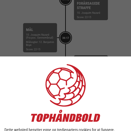
FORÅRSAGEDE
STRAFFE
10. Joaquim Nazaré
Score: 22-15
MÅL
10. Joaquim Nazaré
(Fra pos. Gennembrud)
36:17
Målvogter: 12. Benjamin
Boye
Score: 22-15
MÅL
7. Jakob Villemoes (Fra
pos. Højre fløj)
Målvogter: 12. Kristian
35:46
Zetterlund
ASSIST
18. Martin Risom
Score: 21-15
MÅL
10. Joaquim Nazaré
(Fra pos. Gennembrud)
34:51
Målvogter: 12. Benjamin
Boye
Score: 21-14
Dette websted benytter egne og tredjeparters cookies for at fungere,