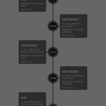
Målvogter: 12. Benjamin
Boye
Score: 17-12
SKUD REDDET
23. Jonas Neve (Fra
pos. Streg)
26:46
Målvogter: 12. Kristian
Zetterlund
Score: 16-12
SKUD REDDET
4. Jon Lindenchrone
(Fra pos. Gennembrud)
26:15
Målvogter: 12. Benjamin
Boye
Score: 16-12
SKUD REDDET
8. Anders Toft (Fra pos.
Playmaker)
25:48
Målvogter: 12. Kristian
Zetterlund
Score: 16-12
MÅL
4. Jon Lindenchrone
(Fra pos. Gennembrud)