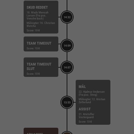
SKUD REDDET
18. Mads Mensah
Larsen (Fra pos.
14:32
Venstre back)
Målvogter: 16. Christian
Wetche
Score: 10-8
TEAM TIMEOUT
14:09
Score: 10-8
TEAM TIMEOUT
14:07
SLUT
Score: 10-8
MÅL
22. Hjalmar Andersen
(Fra pos. Streg)
Målvogter: 12. Kristian
Zetterlund
13:55
ASSIST
21. Kristoffer
Vestergaard
Score: 10-8