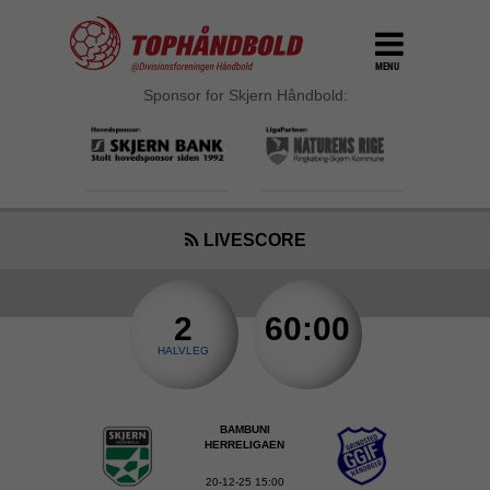
MENU
Sponsor for Skjern Håndbold:
LIVESCORE
2
60:00
HALVLEG
BAMBUNI
HERRELIGAEN
20-12-25 15:00