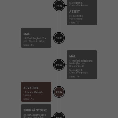
Målvogter: 1.
Christoffer Bonde
10:36
ASSIST
21. Kristoffer
Vestergaard
Score: 8-7
MÅL
10:03
14. Emil Bergholt (Fra
pos. Kontra 2. bølge)
Score: 8-6
MÅL
4. Frederik Hildebrand
Mølby (Fra pos.
09:57
Gennembrud)
Målvogter: 1.
Christoffer Bonde
Score: 7-6
ADVARSEL
09:37
18. Mads Mensah
Larsen
Score: 7-5
SKUD PÅ STOLPE
21. René Rasmussen
(Fra pos. Højre fløj)
09:05