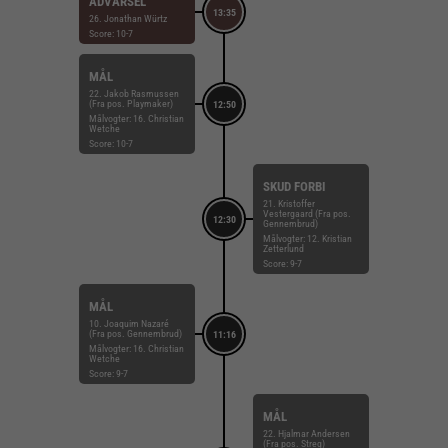
ADVARSEL
13:35
26. Jonathan Würtz
Score: 10-7
MÅL
22. Jakob Rasmussen
(Fra pos. Playmaker)
12:50
Målvogter: 16. Christian
Wetche
Score: 10-7
SKUD FORBI
21. Kristoffer
Vestergaard (Fra pos.
12:30
Gennembrud)
Målvogter: 12. Kristian
Zetterlund
Score: 9-7
MÅL
10. Joaquim Nazaré
(Fra pos. Gennembrud)
11:16
Målvogter: 16. Christian
Wetche
Score: 9-7
MÅL
22. Hjalmar Andersen
(Fra pos. Streg)