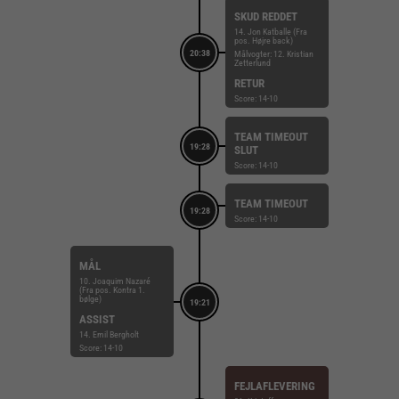
SKUD REDDET
14. Jon Katballe (Fra
pos. Højre back)
20:38
Målvogter: 12. Kristian
Zetterlund
RETUR
Score: 14-10
TEAM TIMEOUT
19:28
SLUT
Score: 14-10
TEAM TIMEOUT
19:28
Score: 14-10
MÅL
10. Joaquim Nazaré
(Fra pos. Kontra 1.
bølge)
19:21
ASSIST
14. Emil Bergholt
Score: 14-10
FEJLAFLEVERING