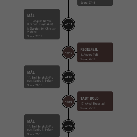
Score: 27-18
MÅL
10. Joaquim Nazaré
(Fra pos. Playmaker)
45:14
Målvogter: 16. Christian
Wetche
Score: 27-18
REGELFEJL
44:42
8. Anders Toft
Score: 26-18
MÅL
44:08
14. Emil Bergholt (Fra
pos. Kontra 1. bølge)
Score: 26-18
TABT BOLD
44:06
17. Aksel Strupstad
Score: 25-18
MÅL
43:37
14. Emil Bergholt (Fra
pos. Kontra 1. bølge)
Score: 25-18