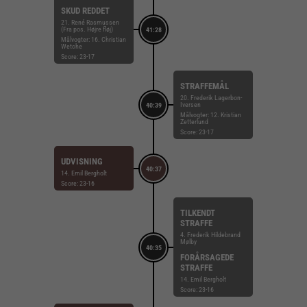
SKUD REDDET
21. René Rasmussen
(Fra pos. Højre fløj)
41:28
Målvogter: 16. Christian
Wetche
Score: 23-17
STRAFFEMÅL
20. Frederik Lagerbon-
Iversen
40:39
Målvogter: 12. Kristian
Zetterlund
Score: 23-17
UDVISNING
40:37
14. Emil Bergholt
Score: 23-16
TILKENDT
STRAFFE
4. Frederik Hildebrand
Mølby
40:35
FORÅRSAGEDE
STRAFFE
14. Emil Bergholt
Score: 23-16