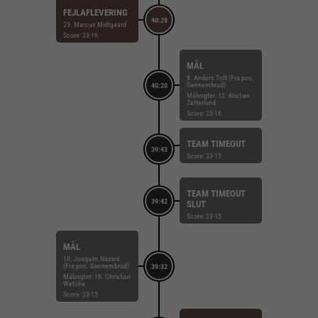
FEJLAFLEVERING
40:28
23. Marcus Midtgaard
Score: 23-16
MÅL
8. Anders Toft (Fra pos.
Gennembrud)
40:20
Målvogter: 12. Kristian
Zetterlund
Score: 23-16
TEAM TIMEOUT
39:43
Score: 23-15
TEAM TIMEOUT
39:42
SLUT
Score: 23-15
MÅL
10. Joaquim Nazaré
(Fra pos. Gennembrud)
39:32
Målvogter: 16. Christian
Wetche
Score: 23-15