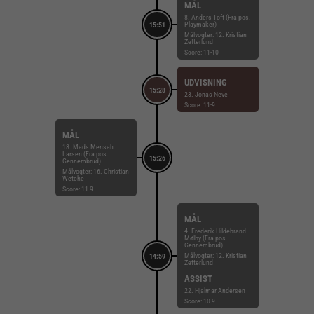
MÅL
8. Anders Toft (Fra pos.
Playmaker)
15:51
Målvogter: 12. Kristian
Zetterlund
Score: 11-10
UDVISNING
15:28
23. Jonas Neve
Score: 11-9
MÅL
18. Mads Mensah
Larsen (Fra pos.
15:26
Gennembrud)
Målvogter: 16. Christian
Wetche
Score: 11-9
MÅL
4. Frederik Hildebrand
Mølby (Fra pos.
Gennembrud)
Målvogter: 12. Kristian
14:59
Zetterlund
ASSIST
22. Hjalmar Andersen
Score: 10-9