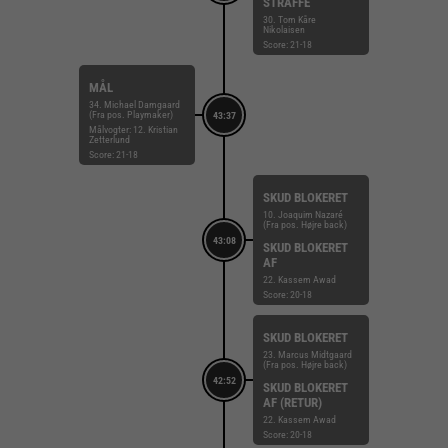
STRAFFE
30. Tom Kåre
Nikolaisen
Score: 21-18
MÅL
34. Michael Damgaard
(Fra pos. Playmaker)
43:37
Målvogter: 12. Kristian
Zetterlund
Score: 21-18
SKUD BLOKERET
10. Joaquim Nazaré
(Fra pos. Højre back)
43:08
SKUD BLOKERET
AF
22. Kassem Awad
Score: 20-18
SKUD BLOKERET
23. Marcus Midtgaard
(Fra pos. Højre back)
42:52
SKUD BLOKERET
AF (RETUR)
22. Kassem Awad
Score: 20-18