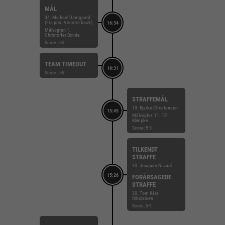
MÅL
34. Michael Damgaard
(Fra pos. Venstre back)
16:34
Målvogter: 1.
Christoffer Bonde
Score: 6-5
TEAM TIMEOUT
16:31
Score: 5-5
STRAFFEMÅL
19. Bjarke Christensen
15:45
Målvogter: 11. Till
Klimpke
Score: 5-5
TILKENDT
STRAFFE
10. Joaquim Nazaré
15:26
FORÅRSAGEDE
STRAFFE
30. Tom Kåre
Nikolaisen
Score: 5-4