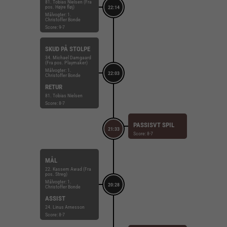
81. Tobias Nielsen (Fra
pos. Højre fløj)
22:14
Målvogter: 1.
Christoffer Bonde
Score: 9-7
SKUD PÅ STOLPE
34. Michael Damgaard
(Fra pos. Playmaker)
Målvogter: 1.
22:03
Christoffer Bonde
RETUR
81. Tobias Nielsen
Score: 8-7
PASSISVT SPIL
21:33
Score: 8-7
MÅL
22. Kassem Awad (Fra
pos. Streg)
Målvogter: 1.
20:28
Christoffer Bonde
ASSIST
24. Linus Arnesson
Score: 8-7