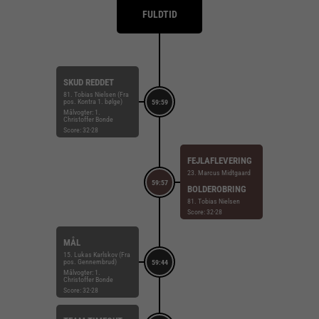
FULDTID
SKUD REDDET
81. Tobias Nielsen (Fra
pos. Kontra 1. bølge)
59:59
Målvogter: 1.
Christoffer Bonde
Score: 32-28
FEJLAFLEVERING
23. Marcus Midtgaard
59:57
BOLDEROBRING
81. Tobias Nielsen
Score: 32-28
MÅL
15. Lukas Karlskov (Fra
pos. Gennembrud)
59:44
Målvogter: 1.
Christoffer Bonde
Score: 32-28