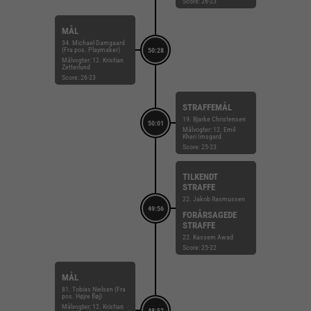
Score: 26-23
MÅL
34. Michael Damgaard
(Fra pos. Playmaker)
50:28
Målvogter: 12. Kristian
Zetterlund
Score: 26-23
STRAFFEMÅL
19. Bjarke Christensen
50:01
Målvogter: 12. Emil
Kheri Imsgard
Score: 25-23
TILKENDT
STRAFFE
22. Jakob Rasmussen
49:56
FORÅRSAGEDE
STRAFFE
22. Kassem Awad
Score: 25-22
MÅL
81. Tobias Nielsen (Fra
pos. Højre fløj)
Målvogter: 12. Kristian
48:52