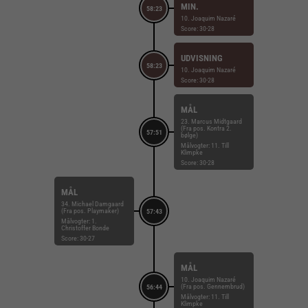
MIN.
58:23
10. Joaquim Nazaré
Score: 30-28
UDVISNING
58:23
10. Joaquim Nazaré
Score: 30-28
MÅL
23. Marcus Midtgaard
(Fra pos. Kontra 2.
57:51
bølge)
Målvogter: 11. Till
Klimpke
Score: 30-28
MÅL
34. Michael Damgaard
(Fra pos. Playmaker)
57:43
Målvogter: 1.
Christoffer Bonde
Score: 30-27
MÅL
10. Joaquim Nazaré
(Fra pos. Gennembrud)
56:44
Målvogter: 11. Till
Klimpke