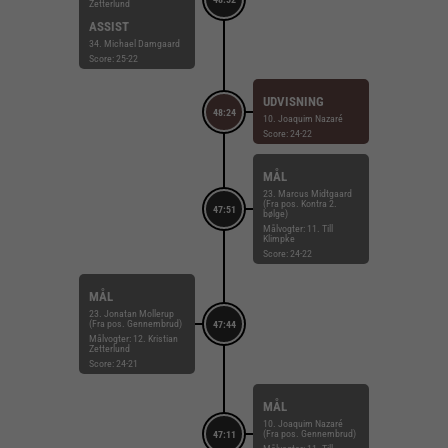
Zetterlund
ASSIST
34. Michael Damgaard
Score: 25-22
UDVISNING
48:24
10. Joaquim Nazaré
Score: 24-22
MÅL
23. Marcus Midtgaard
(Fra pos. Kontra 2.
47:51
bølge)
Målvogter: 11. Till
Klimpke
Score: 24-22
MÅL
23. Jonatan Mollerup
(Fra pos. Gennembrud)
47:44
Målvogter: 12. Kristian
Zetterlund
Score: 24-21
MÅL
10. Joaquim Nazaré
(Fra pos. Gennembrud)
47:11