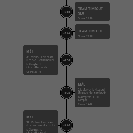
TEAM TIMEOUT
42:08
SLUT
Score: 20-18
TEAM TIMEOUT
42:08
Score: 20-18
MÅL
34. Michael Damgaard
(Fra pos. Gennembrud)
41:58
Målvogter: 1.
Christoffer Bonde
Score: 20-18
MÅL
23. Marcus Midtgaard
(Fra pos. Gennembrud)
41:35
Målvogter: 11. Till
Klimpke
Score: 19-18
MÅL
34. Michael Damgaard
(Fra pos. Venstre back)
41:07
Målvogter: 1.
Christoffer Bonde