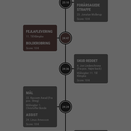
25:10
FORÅRSAGEDE
STRAFFE
23. Jonatan Mollerup
Score: 10-8
FEJLAFLEVERING
11. Till Klimpke
24:47
BOLDEROBRING
Score: 10-8
SKUD REDDET
4. Jon Lindenchrone
(Fra pos. Højre back)
24:36
Målvogter: 11. Till
Klimpke
Score: 10-8
MÅL
22. Kassem Awad (Fra
pos. Streg)
Målvogter: 1.
24:24
Christoffer Bonde
ASSIST
24. Linus Arnesson
Score: 10-8