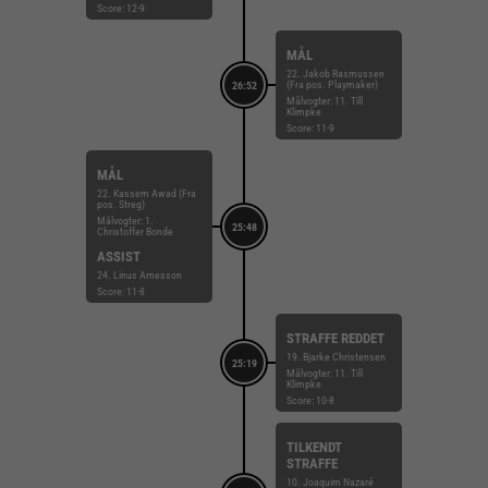
Score: 12-9
MÅL
22. Jakob Rasmussen
(Fra pos. Playmaker)
26:52
Målvogter: 11. Till
Klimpke
Score: 11-9
MÅL
22. Kassem Awad (Fra
pos. Streg)
Målvogter: 1.
25:48
Christoffer Bonde
ASSIST
24. Linus Arnesson
Score: 11-8
STRAFFE REDDET
19. Bjarke Christensen
25:19
Målvogter: 11. Till
Klimpke
Score: 10-8
TILKENDT
STRAFFE
10. Joaquim Nazaré