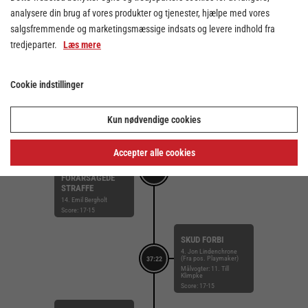
23. Marcus Midtgaard
analysere din brug af vores produkter og tjenester, hjælpe med vores
(Fra pos. Gennembrud)
39:08
Målvogter: 11. Till
salgsfremmende og marketingsmæssige indsats og levere indhold fra
Klimpke
Score: 18-16
tredjeparter.
Læs mere
STRAFFEMÅL
Cookie indstillinger
81. Tobias Nielsen
38:24
Målvogter: 1.
Christoffer Bonde
Score: 18-15
Kun nødvendige cookies
TILKENDT
STRAFFE
Accepter alle cookies
24. Linus Arnesson
38:05
FORÅRSAGEDE
STRAFFE
14. Emil Bergholt
Score: 17-15
SKUD FORBI
4. Jon Lindenchrone
(Fra pos. Playmaker)
37:22
Målvogter: 11. Till
Klimpke
Score: 17-15