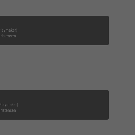
Playmaker)
hristensen
 Playmaker)
hristensen