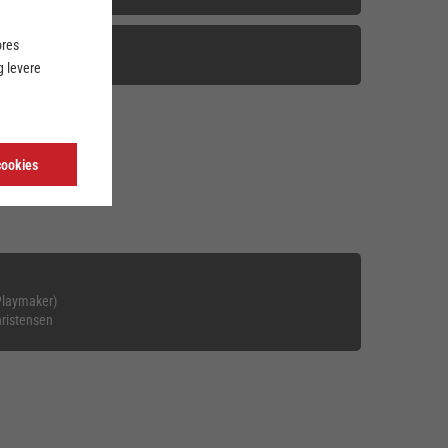
ores
 levere
cookies
Playmaker)
hristensen