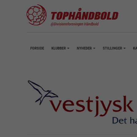
FORSIDE
KLUBBER
NYHEDER
STILLINGER
K
+
+
+