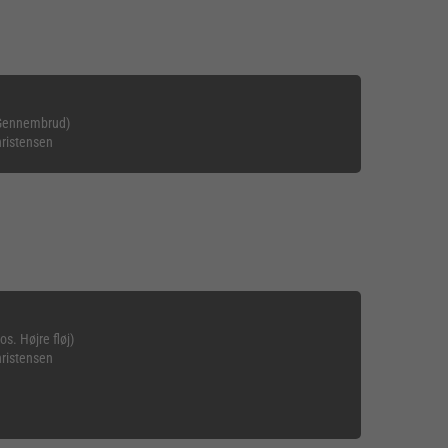
 Gennembrud)
hristensen
s. Højre fløj)
hristensen