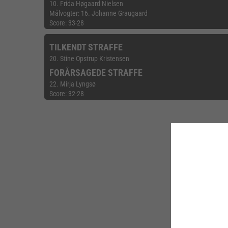
10. Frida Høgaard Nielsen
Målvogter: 16. Johanne Graugaard
Score: 33-28
TILKENDT STRAFFE
20. Stine Opstrup Kristensen
FORÅRSAGEDE STRAFFE
22. Mirja Lyngsø
Score: 32-28