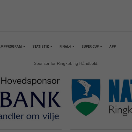
AMPPROGRAM
STATISTIK
FINAL4
SUPER CUP
APP
+
+
+
+
Sponsor for Ringkøbing Håndbold: