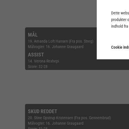
Dette webst
produkter 
indhold fra
MÅL
19. Amanda Loft Hansen (Fra pos. Streg)
Målvogter: 16. Johanne Graugaard
Cookie inds
ASSIST
14. Verona Rexhepi
Score: 32-28
SKUD REDDET
20. Stine Opstrup Kristensen (Fra pos. Gennembrud)
Målvogter: 16. Johanne Graugaard
Score: 31-28