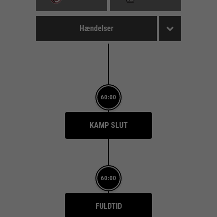
Hændelser
60:00
KAMP SLUT
60:00
FULDTID