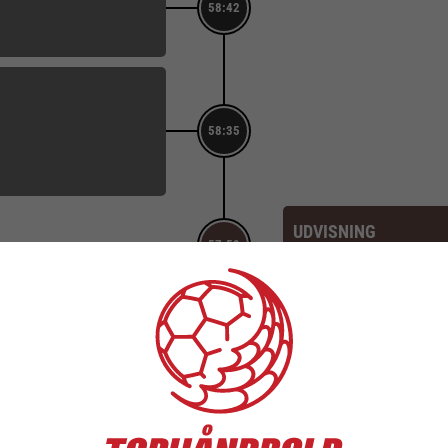
58:42
58:35
UDVISNING
57:59
4. Carla THomsen
Score: 32-28
SKUD REDDET
11. Ea Jørgensen (Fra pos
57:56
Målvogter: 16. Stephanie C
Score: 32-28
TEAM TIMEOUT SLU
57:38