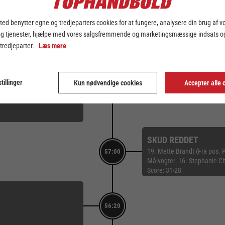
Score: 32-28
ed benytter egne og tredjeparters cookies for at fungere, analysere din brug af v
TEAM TIMEOUT
57:38
og tjenester, hjælpe med vores salgsfremmende og marketingsmæssige indsats og
Score: 32-28
 tredjeparter.
Læs mere
tillinger
Kun nødvendige cookies
Accepter alle 
57:15
SKUD REDDET
19. Mette Brandt (Fra pos. 
57:00
Målvogter: 16. Stephanie C
Score: 31-28
56:20