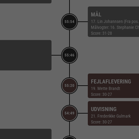
MÅL
17. Lin Johannsen (Fra pos.
55:54
Målvogter: 16. Stephanie C
Score: 31-28
55:46
FEJLAFLEVERING
55:20
19. Mette Brandt
Score: 30-27
UDVISNING
54:49
21. Frederikke Gulmark
Score: 30-27