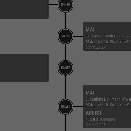
54:49
MÅL
19. Mette Brandt (Fra pos.
54:11
Målvogter: 16. Stephanie C
Score: 29-27
53:57
MÅL
7. Marlene Dahlmann (Fra po
Målvogter: 16. Stephanie C
53:31
ASSIST
4. Carla THomsen
Score: 29-26