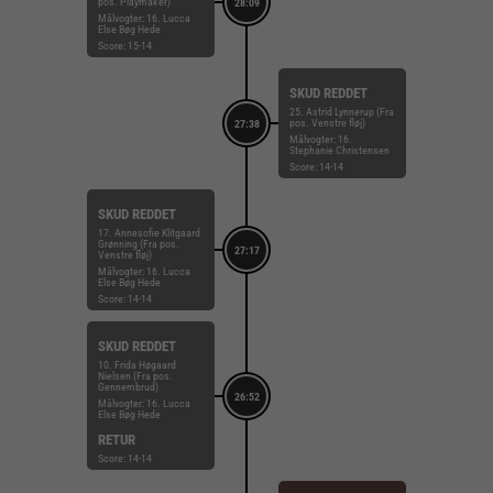
pos. Playmaker)
28:09
Målvogter: 16. Lucca
Else Bøg Hede
Score: 15-14
SKUD REDDET
25. Astrid Lynnerup (Fra
pos. Venstre fløj)
27:38
Målvogter: 16.
Stephanie Christensen
Score: 14-14
SKUD REDDET
17. Annesofie Klitgaard
Grønning (Fra pos.
27:17
Venstre fløj)
Målvogter: 16. Lucca
Else Bøg Hede
Score: 14-14
SKUD REDDET
10. Frida Høgaard
Nielsen (Fra pos.
Gennembrud)
26:52
Målvogter: 16. Lucca
Else Bøg Hede
RETUR
Score: 14-14