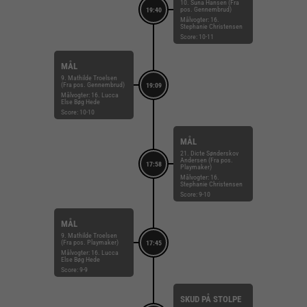
10. Suna Hansen (Fra
pos. Gennembrud)
19:40
Målvogter: 16.
Stephanie Christensen
Score: 10-11
MÅL
9. Mathilde Troelsen
(Fra pos. Gennembrud)
19:09
Målvogter: 16. Lucca
Else Bøg Hede
Score: 10-10
MÅL
21. Dicte Sønderskov
Andersen (Fra pos.
17:58
Playmaker)
Målvogter: 16.
Stephanie Christensen
Score: 9-10
MÅL
9. Mathilde Troelsen
(Fra pos. Playmaker)
17:45
Målvogter: 16. Lucca
Else Bøg Hede
Score: 9-9
SKUD PÅ STOLPE