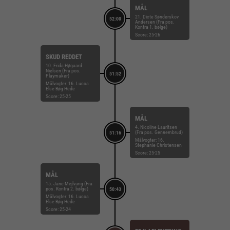
MÅL
21. Dicte Sønderskov
52:00
Andersen (Fra pos.
Kontra 1. bølge)
Score: 25-26
SKUD REDDET
10. Frida Høgaard
Nielsen (Fra pos.
51:52
Playmaker)
Målvogter: 16. Lucca
Else Bøg Hede
Score: 25-25
MÅL
4. Nicoline Lauritsen
(Fra pos. Gennembrud)
51:16
Målvogter: 16.
Stephanie Christensen
Score: 25-25
MÅL
15. Jane Mejlvang (Fra
pos. Kontra 2. bølge)
50:43
Målvogter: 16. Lucca
Else Bøg Hede
Score: 25-24