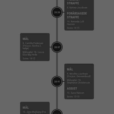
STRAFFE
8. Katrine Jacobsen
29:39
FORÅRSAGEDE
STRAFFE
19. Amanda Loft
Hansen
Score: 16-15
MÅL
8. Camilla Pedersen
(Fra pos. Kontra 2.
28:47
bølge)
Målvogter: 16. Lucca
Else Bøg Hede
Score: 16-15
MÅL
4. Nicoline Lauritsen
(Fra pos. Gennembrud)
Målvogter: 16.
28:41
Stephanie Christensen
ASSIST
10. Suna Hansen
Score: 15-15
MÅL
15. Jane Mejlvang (Fra