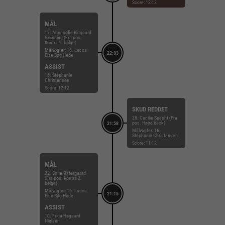
Score: 12-12
MÅL
17. Annesofie Klitgaard
Grønning (Fra pos.
Kontra 1. bølge)
Målvogter: 16. Lucca
22:03
Else Bøg Hede
ASSIST
16. Stephanie
Christensen
Score: 12-12
SKUD REDDET
28. Cecilie Specht (Fra
pos. Højre back)
21:58
Målvogter: 16.
Stephanie Christensen
Score: 11-12
MÅL
22. Sofie Østergaard
(Fra pos. Kontra 2.
bølge)
Målvogter: 16. Lucca
21:15
Else Bøg Hede
ASSIST
10. Frida Høgaard
Nielsen