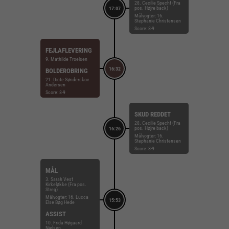
28. Cecilie Specht (Fra
pos. Højre back)
17:07
Målvogter: 16.
Stephanie Christensen
Score: 8-9
FEJLAFLEVERING
9. Mathilde Troelsen
16:32
BOLDEROBRING
21. Dicte Sønderskov
Andersen
Score: 8-9
SKUD REDDET
28. Cecilie Specht (Fra
pos. Højre back)
16:26
Målvogter: 16.
Stephanie Christensen
Score: 8-9
MÅL
3. Sarah Vest
Kirkeløkke (Fra pos.
Streg)
Målvogter: 16. Lucca
15:53
Else Bøg Hede
ASSIST
10. Frida Høgaard
Nielsen