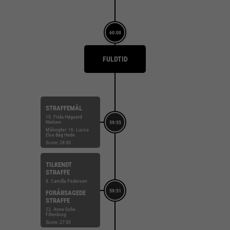
60:00
FULDTID
STRAFFEMÅL
10. Frida Høgaard
Nielsen
59:55
Målvogter: 16. Lucca
Else Bøg Hede
Score: 28-30
TILKENDT
STRAFFE
8. Camilla Pedersen
59:51
FORÅRSAGEDE
STRAFFE
22. Anne-Sofie
Filtenborg
Score: 27-30