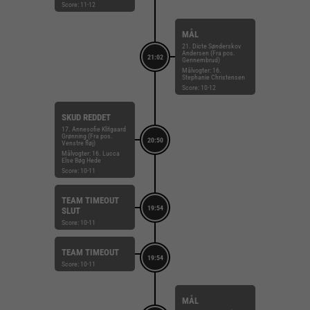
Score: 11-12
MÅL
21. Dicte Sønderskov
Andersen (Fra pos.
21:02
Gennembrud)
Målvogter: 16.
Stephanie Christensen
Score: 10-12
SKUD REDDET
17. Annesofie Klitgaard
Grønning (Fra pos.
20:50
Venstre fløj)
Målvogter: 16. Lucca
Else Bøg Hede
Score: 10-11
TEAM TIMEOUT
19:54
SLUT
Score: 10-11
TEAM TIMEOUT
19:54
Score: 10-11
MÅL