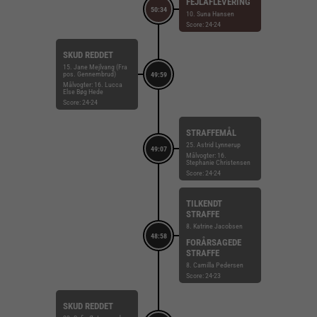
FEJLAFLEVERING
50:34
10. Suna Hansen
Score: 24-24
SKUD REDDET
15. Jane Mejlvang (Fra
pos. Gennembrud)
49:59
Målvogter: 16. Lucca
Else Bøg Hede
Score: 24-24
STRAFFEMÅL
25. Astrid Lynnerup
49:07
Målvogter: 16.
Stephanie Christensen
Score: 24-24
TILKENDT
STRAFFE
8. Katrine Jacobsen
48:58
FORÅRSAGEDE
STRAFFE
8. Camilla Pedersen
Score: 24-23
SKUD REDDET