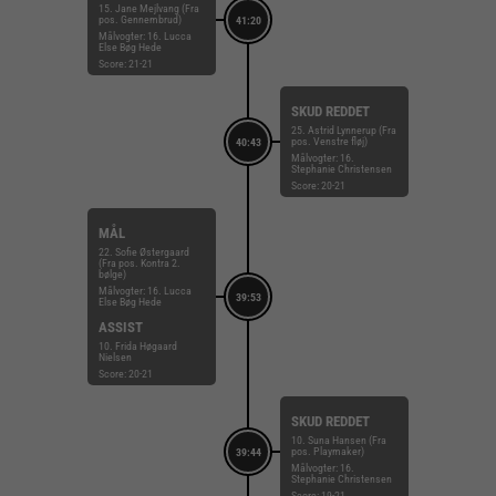
15. Jane Mejlvang (Fra
pos. Gennembrud)
41:20
Målvogter: 16. Lucca
Else Bøg Hede
Score: 21-21
SKUD REDDET
25. Astrid Lynnerup (Fra
pos. Venstre fløj)
40:43
Målvogter: 16.
Stephanie Christensen
Score: 20-21
MÅL
22. Sofie Østergaard
(Fra pos. Kontra 2.
bølge)
Målvogter: 16. Lucca
39:53
Else Bøg Hede
ASSIST
10. Frida Høgaard
Nielsen
Score: 20-21
SKUD REDDET
10. Suna Hansen (Fra
pos. Playmaker)
39:44
Målvogter: 16.
Stephanie Christensen
Score: 19-21