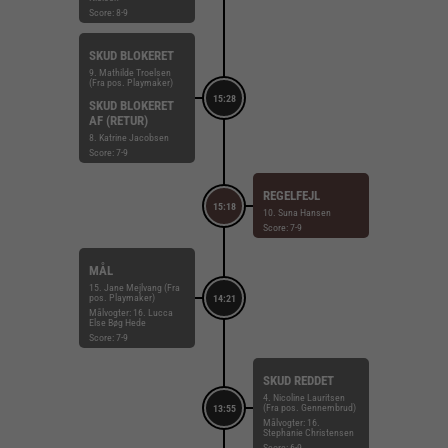
Score: 8-9
SKUD BLOKERET
9. Mathilde Troelsen
(Fra pos. Playmaker)
15:28
SKUD BLOKERET
AF (RETUR)
8. Katrine Jacobsen
Score: 7-9
REGELFEJL
15:18
10. Suna Hansen
Score: 7-9
MÅL
15. Jane Mejlvang (Fra
pos. Playmaker)
14:21
Målvogter: 16. Lucca
Else Bøg Hede
Score: 7-9
SKUD REDDET
4. Nicoline Lauritsen
(Fra pos. Gennembrud)
13:55
Målvogter: 16.
Stephanie Christensen
Score: 6-9