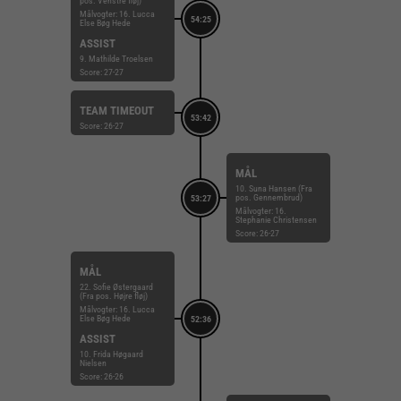
pos. Venstre fløj)
Målvogter: 16. Lucca
54:25
Else Bøg Hede
ASSIST
9. Mathilde Troelsen
Score: 27-27
TEAM TIMEOUT
53:42
Score: 26-27
MÅL
10. Suna Hansen (Fra
pos. Gennembrud)
53:27
Målvogter: 16.
Stephanie Christensen
Score: 26-27
MÅL
22. Sofie Østergaard
(Fra pos. Højre fløj)
Målvogter: 16. Lucca
Else Bøg Hede
52:36
ASSIST
10. Frida Høgaard
Nielsen
Score: 26-26