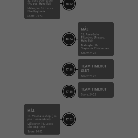
22. Sofie Østergaard
(Fra pos. Højre fløj)
48:32
Målvogter: 16. Lucca
Else Bøg Hede
Score: 24-23
MÅL
22. Anne-Sofie
Filtenborg (Fra pos.
48:04
Højre fløj)
Målvogter: 16.
Stephanie Christensen
Score: 24-23
TEAM TIMEOUT
47:18
SLUT
Score: 24-22
TEAM TIMEOUT
47:18
Score: 24-22
MÅL
14. Verona Rexhepi (Fra
pos. Gennembrud)
47:02
Målvogter: 16. Lucca
Else Bøg Hede
Score: 24-22