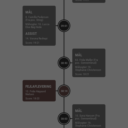
MÅL
8. Camilla Pedersen
(Fra pos. Streg)
Målvogter: 16. Lucca
39:01
Else Bøg Hede
ASSIST
14. Verona Rexhepi
Score: 19-21
MÅL
63. Frida Møller (Fra
pos. Gennembrud)
38:43
Målvogter: 16.
Stephanie Christensen
Score: 18-21
FEJLAFLEVERING
38:14
10. Frida Høgaard
Nielsen
Score: 18-20
MÅL
10. Suna Hansen (Fra
pos. Gennembrud)
38:03
Målvogter: 16.
Stephanie Christensen