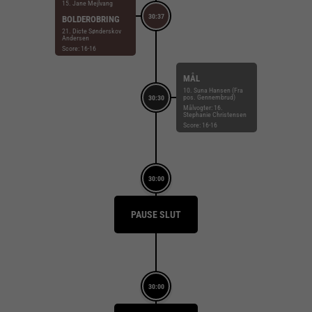
15. Jane Mejlvang
30:37
BOLDEROBRING
21. Dicte Sønderskov
Andersen
Score: 16-16
MÅL
10. Suna Hansen (Fra
pos. Gennembrud)
30:30
Målvogter: 16.
Stephanie Christensen
Score: 16-16
30:00
PAUSE SLUT
30:00