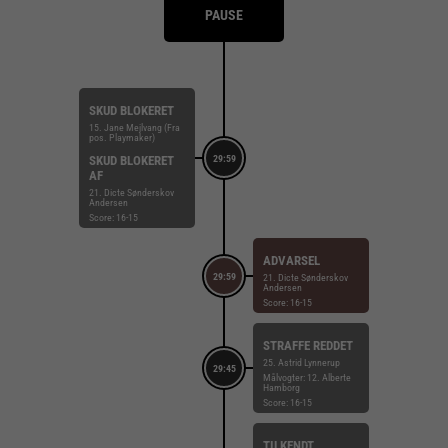
PAUSE
SKUD BLOKERET
15. Jane Mejlvang (Fra
pos. Playmaker)
SKUD BLOKERET
29:59
AF
21. Dicte Sønderskov
Andersen
Score: 16-15
ADVARSEL
29:59
21. Dicte Sønderskov
Andersen
Score: 16-15
STRAFFE REDDET
25. Astrid Lynnerup
29:45
Målvogter: 12. Alberte
Hamborg
Score: 16-15
TILKENDT