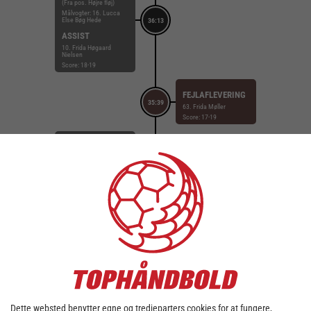
(Fra pos. Højre fløj)
Målvogter: 16. Lucca
Else Bøg Hede
36:13
ASSIST
10. Frida Høgaard
Nielsen
Score: 18-19
FEJLAFLEVERING
35:39
63. Frida Møller
Score: 17-19
MÅL
8. Camilla Pedersen
(Fra pos. Streg)
Målvogter: 16. Lucca
34:55
Else Bøg Hede
ASSIST
14. Verona Rexhepi
Score: 17-19
MÅL
13. Emma Laursen (Fra
pos. Højre fløj)
Målvogter: 16.
34:42
Stephanie Christensen
ASSIST
Dette websted benytter egne og tredjeparters cookies for at fungere,