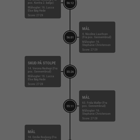
pos. Kontra 2. bølge)
56:12
Målvogter: 16. Lucca
Else Bøg Hede
Score: 27-29
MÅL
4. Nicoline Lauritsen
(Fra pos. Gennembrud)
56:01
Målvogter: 16.
Stephanie Christensen
Score: 27-29
SKUD PÅ STOLPE
14. Verona Rexhepi (Fra
pos. Gennembrud)
55:26
Målvogter: 16. Lucca
Else Bøg Hede
Score: 27-28
MÅL
63. Frida Møller (Fra
pos. Gennembrud)
55:11
Målvogter: 16.
Stephanie Christensen
Score: 27-28
MÅL
18. Emilie Rosborg (Fra