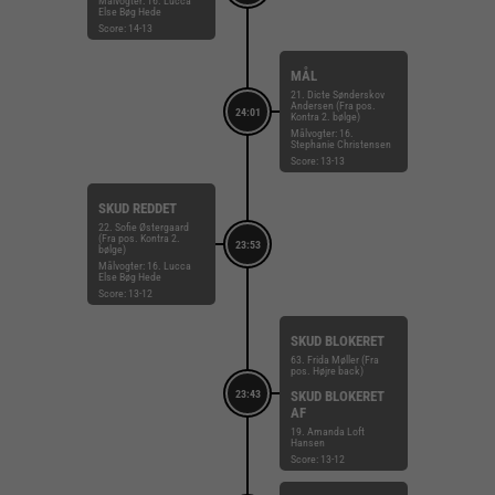
Målvogter: 16. Lucca
Else Bøg Hede
Score: 14-13
MÅL
21. Dicte Sønderskov
Andersen (Fra pos.
24:01
Kontra 2. bølge)
Målvogter: 16.
Stephanie Christensen
Score: 13-13
SKUD REDDET
22. Sofie Østergaard
(Fra pos. Kontra 2.
23:53
bølge)
Målvogter: 16. Lucca
Else Bøg Hede
Score: 13-12
SKUD BLOKERET
63. Frida Møller (Fra
pos. Højre back)
23:43
SKUD BLOKERET
AF
19. Amanda Loft
Hansen
Score: 13-12