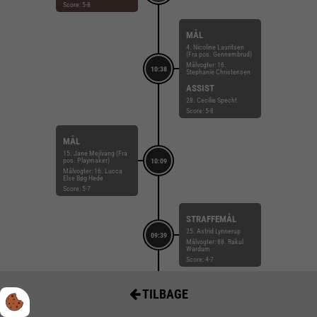
Score: 5-8
MÅL
4. Nicoline Lauritsen
(Fra pos. Gennembrud)
Målvogter: 16.
10:38
Stephanie Christensen
ASSIST
28. Cecilie Specht
Score: 5-8
MÅL
15. Jane Mejlvang (Fra
pos. Playmaker)
10:09
Målvogter: 16. Lucca
Else Bøg Hede
Score: 5-7
STRAFFEMÅL
25. Astrid Lynnerup
09:39
Målvogter: 88. Rakul
Wardum
Score: 4-7
ADVARSEL
TILBAGE
09:35
3. Sarah Vest
Kirkeløkke