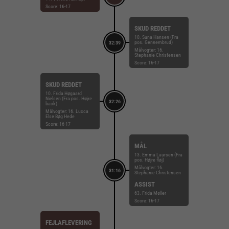
Score: 16-17
SKUD REDDET
10. Suna Hansen (Fra
pos. Gennembrud)
32:39
Målvogter: 16.
Stephanie Christensen
Score: 16-17
SKUD REDDET
10. Frida Høgaard
Nielsen (Fra pos. Højre
32:26
back)
Målvogter: 16. Lucca
Else Bøg Hede
Score: 16-17
MÅL
13. Emma Laursen (Fra
pos. Højre fløj)
Målvogter: 16.
31:16
Stephanie Christensen
ASSIST
63. Frida Møller
Score: 16-17
FEJLAFLEVERING