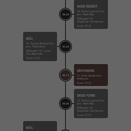
SKUD REDDET
13. Emma Laursen (Fra
pos. Højre fløj)
46:29
Målvogter: 16.
Stephanie Christensen
Score: 23-22
MÅL
14. Verona Rexhepi (Fra
pos. Playmaker)
45:29
Målvogter: 16. Lucca
Else Bøg Hede
Score: 23-22
UDVISNING
45:15
21. Dicte Sønderskov
Andersen
Score: 22-22
SKUD FORBI
13. Emma Laursen (Fra
pos. Højre fløj)
44:39
Målvogter: 16.
Stephanie Christensen
Score: 22-22
MÅL