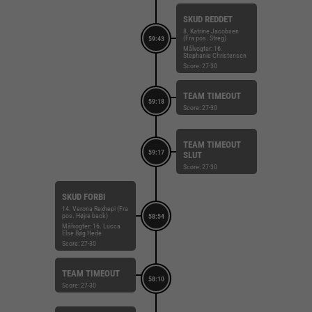
SKUD REDDET
8. Katrine Jacobsen
(Fra pos. Streg)
59:43
Målvogter: 16.
Stephanie Christensen
Score: 27-30
TEAM TIMEOUT
59:18
Score: 27-30
TEAM TIMEOUT
59:17
SLUT
Score: 27-30
SKUD FORBI
14. Verona Rexhepi (Fra
pos. Højre back)
58:54
Målvogter: 16. Lucca
Else Bøg Hede
Score: 27-30
TEAM TIMEOUT
58:10
Score: 27-30