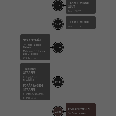
TEAM TIMEOUT
23:00
SLUT
Score: 13-12
TEAM TIMEOUT
23:00
Score: 13-12
STRAFFEMÅL
10. Frida Høgaard
Nielsen
22:51
Målvogter: 16. Lucca
Else Bøg Hede
Score: 13-12
TILKENDT
STRAFFE
3. Sarah Vest
Kirkeløkke
22:45
FORÅRSAGEDE
STRAFFE
8. Katrine Jacobsen
Score: 12-12
FEJLAFLEVERING
22:31
10. Suna Hansen