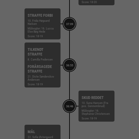
Score: 18-20
STRAFFE FORBI
10. Frida Høgaard
Nielsen
37:09
Målvogter: 16. Lucca
Else Bøg Hede
Score: 18-19
TILKENDT
STRAFFE
8. Camilla Pedersen
36:55
FORÅRSAGEDE
STRAFFE
21. Dicte Sønderskov
Andersen
Score: 18-19
SKUD REDDET
10. Suna Hansen (Fra
pos. Gennembrud)
36:46
Målvogter: 16.
Stephanie Christensen
Score: 18-19
MÅL
22. Sofie Østergaard