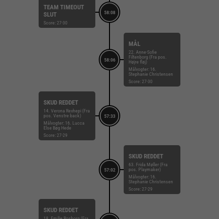
TEAM TIMEOUT
58:08
SLUT
Score: 27-30
MÅL
22. Anne-Sofie
Filtenborg (Fra pos.
58:06
Højre fløj)
Målvogter: 16.
Stephanie Christensen
Score: 27-30
SKUD REDDET
14. Verona Rexhepi (Fra
pos. Venstre back)
57:33
Målvogter: 16. Lucca
Else Bøg Hede
Score: 27-29
SKUD REDDET
63. Frida Møller (Fra
pos. Playmaker)
57:02
Målvogter: 16.
Stephanie Christensen
Score: 27-29
SKUD REDDET
18. Emilie Rosborg (Fra