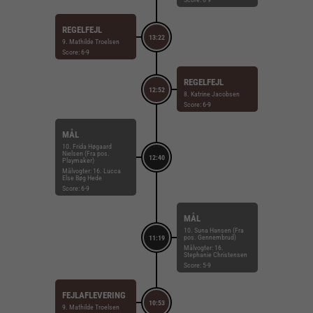
REGELFEJL
13:22
9. Mathilde Troelsen
Score: 6-9
REGELFEJL
12:52
8. Katrine Jacobsen
Score: 6-9
MÅL
10. Frida Høgaard
Nielsen (Fra pos.
12:40
Playmaker)
Målvogter: 16. Lucca
Else Bøg Hede
Score: 6-9
MÅL
10. Suna Hansen (Fra
pos. Gennembrud)
11:19
Målvogter: 16.
Stephanie Christensen
Score: 5-9
FEJLAFLEVERING
10:53
9. Mathilde Troelsen