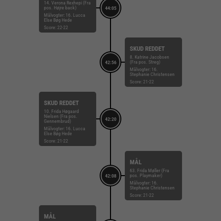
14. Verona Rexhepi (Fra
pos. Højre back)
44:05
Målvogter: 16. Lucca
Else Bøg Hede
Score: 22-22
SKUD REDDET
8. Katrine Jacobsen
(Fra pos. Streg)
42:56
Målvogter: 16.
Stephanie Christensen
Score: 21-22
SKUD REDDET
10. Frida Høgaard
Nielsen (Fra pos.
42:20
Gennembrud)
Målvogter: 16. Lucca
Else Bøg Hede
Score: 21-22
MÅL
63. Frida Møller (Fra
pos. Playmaker)
42:08
Målvogter: 16.
Stephanie Christensen
Score: 21-22
MÅL