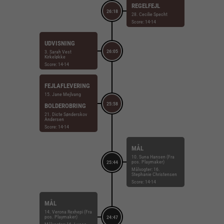
REGELFEJL
26:18
28. Cecilie Specht
Score: 14-14
UDVISNING
26:05
3. Sarah Vest
Kirkeløkke
Score: 14-14
FEJLAFLEVERING
15. Jane Mejlvang
25:58
BOLDEROBRING
21. Dicte Sønderskov
Andersen
Score: 14-14
MÅL
10. Suna Hansen (Fra
pos. Playmaker)
25:44
Målvogter: 16.
Stephanie Christensen
Score: 14-14
MÅL
14. Verona Rexhepi (Fra
pos. Playmaker)
24:47